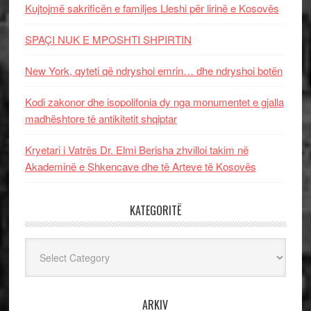
Kujtojmë sakrificën e familjes Lleshi për lirinë e Kosovës
SPAÇI NUK E MPOSHTI SHPIRTIN
New York, qyteti që ndryshoi emrin… dhe ndryshoi botën
Kodi zakonor dhe isopolifonia dy nga monumentet e gjalla
madhështore të antikitetit shqiptar
Kryetari i Vatrës Dr. Elmi Berisha zhvilloi takim në
Akademinë e Shkencave dhe të Arteve të Kosovës
KATEGORITË
Kategoritë
ARKIV