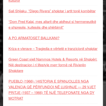
kulturor
Sali Shijaku, “Diego Rivera” shqiptar i artit tonë kombëtar
“Dom Fred Kalaj, mes altarit dhe atdheut si hermeneutikë
e shpresës, kujtesës dhe shërbimit”
A PO ARMATOSET BALLKANI?
Kriza e vlerave – Tragjedia e vërtetë e tranzicionit shqiptar
Green Coast sjell Nammos Hotels & Resorts në Shqipëri:
Një destinacion i ri lifestyle merr formë në Rivierën
Shqiptare
PUEBLO (1966) / HISTORIA E SPANJOLLES NGA
VALENCIA QË PËRFUNDOI NË LUSHNJE — 29 VJET
PRITJE (1937 – 1966) TË NJË TELEFONATE NGA DY
MOTRAT