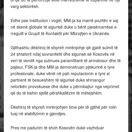
varg sektorësh.
Edhe pse institucion i vogël, MM-ja ka marrë pozitën e saj
në skenë globale të sigurisë duke u bërë pjesëmarrëse e
rregullt e Grupit të Kontaktit për Mbrojtjen e Ukrainës.
Gjithashtu dëshiroj të shpreh mirënjohje që gjatë sulmit të
24 shtatorit ndaj sovranitetit dhe sigurisë së Kosovës në
veri të vendit nga sulmues paramilitarë të armatosur dhe të
pajisur, FSK-ja dhe MM-ja demonstruan pjekurinë e tyre
profesionale, duke vënë në pah reputacionin e tyre si
partnerë të besueshëm të sigurisë duke shmangur
retorikën provokuese dhe duke u përmbajtur nga veprimet
që do të kishin sjellë përshkallëzim të mëtejshëm.
Dëshiroj të shpreh mirënjohjen time për të gjithë për rolin
tuaj në stabilizimin e gjendjes.
Pres me padurim të shoh Kosovën duke vazhduar