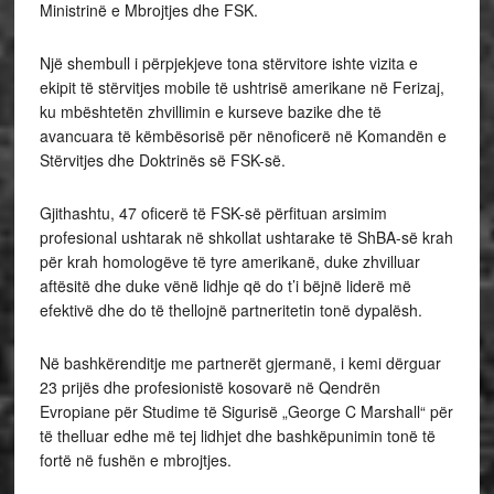
Ministrinë e Mbrojtjes dhe FSK.
Një shembull i përpjekjeve tona stërvitore ishte vizita e
ekipit të stërvitjes mobile të ushtrisë amerikane në Ferizaj,
ku mbështetën zhvillimin e kurseve bazike dhe të
avancuara të këmbësorisë për nënoficerë në Komandën e
Stërvitjes dhe Doktrinës së FSK-së.
Gjithashtu, 47 oficerë të FSK-së përfituan arsimim
profesional ushtarak në shkollat ushtarake të ShBA-së krah
për krah homologëve të tyre amerikanë, duke zhvilluar
aftësitë dhe duke vënë lidhje që do t’i bëjnë liderë më
efektivë dhe do të thellojnë partneritetin tonë dypalësh.
Në bashkërenditje me partnerët gjermanë, i kemi dërguar
23 prijës dhe profesionistë kosovarë në Qendrën
Evropiane për Studime të Sigurisë „George C Marshall“ për
të thelluar edhe më tej lidhjet dhe bashkëpunimin tonë të
fortë në fushën e mbrojtjes.