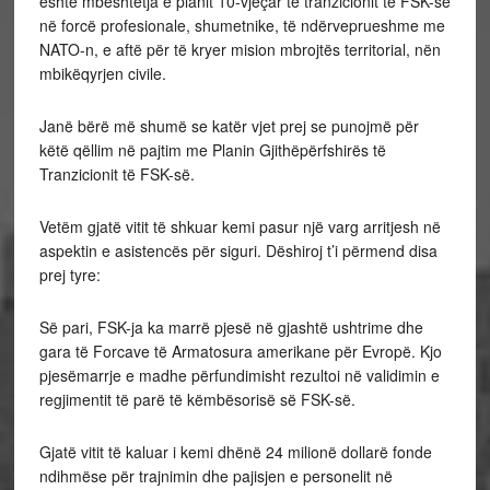
është mbështetja e planit 10-vjeçar të tranzicionit të FSK-së
në forcë profesionale, shumetnike, të ndërveprueshme me
NATO-n, e aftë për të kryer mision mbrojtës territorial, nën
mbikëqyrjen civile.
Janë bërë më shumë se katër vjet prej se punojmë për
këtë qëllim në pajtim me Planin Gjithëpërfshirës të
Tranzicionit të FSK-së.
Vetëm gjatë vitit të shkuar kemi pasur një varg arritjesh në
aspektin e asistencës për siguri. Dëshiroj t’i përmend disa
prej tyre:
Së pari, FSK-ja ka marrë pjesë në gjashtë ushtrime dhe
gara të Forcave të Armatosura amerikane për Evropë. Kjo
pjesëmarrje e madhe përfundimisht rezultoi në validimin e
regjimentit të parë të këmbësorisë së FSK-së.
Gjatë vitit të kaluar i kemi dhënë 24 milionë dollarë fonde
ndihmëse për trajnimin dhe pajisjen e personelit në