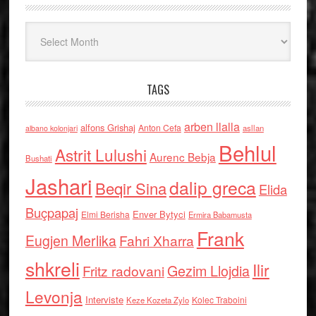
Arkiv
TAGS
arben llalla
alfons Grishaj
Anton Cefa
asllan
albano kolonjari
Behlul
Astrit Lulushi
Aurenc Bebja
Bushati
Jashari
dalip greca
Beqir Sina
Elida
Buçpapaj
Enver Bytyci
Elmi Berisha
Ermira Babamusta
Frank
Eugjen Merlika
Fahri Xharra
shkreli
Ilir
Gezim Llojdia
Fritz radovani
Levonja
Interviste
Kolec Traboini
Keze Kozeta Zylo