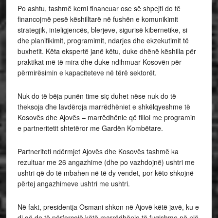
Po ashtu, tashmë kemi financuar ose së shpejti do të
financojmë pesë këshilltarë në fushën e komunikimit
strategjik, inteligjencës, blerjeve, sigurisë kibernetike, si
dhe planifikimit, programimit, ndarjes dhe ekzekutimit të
buxhetit. Këta ekspertë janë këtu, duke dhënë këshilla për
praktikat më të mira dhe duke ndihmuar Kosovën për
përmirësimin e kapaciteteve në tërë sektorët.
Nuk do të bëja punën time siç duhet nëse nuk do të
theksoja dhe lavdëroja marrëdhëniet e shkëlqyeshme të
Kosovës dhe Ajovës – marrëdhënie që filloi me programin
e partneritetit shtetëror me Gardën Kombëtare.
Partneriteti ndërmjet Ajovës dhe Kosovës tashmë ka
rezultuar me 26 angazhime (dhe po vazhdojnë) ushtri me
ushtri që do të mbahen në të dy vendet, por këto shkojnë
përtej angazhimeve ushtri me ushtri.
Në fakt, presidentja Osmani shkon në Ajovë këtë javë, ku e
di që do të përforcojë këtë marrëdhënie të fuqishme në një