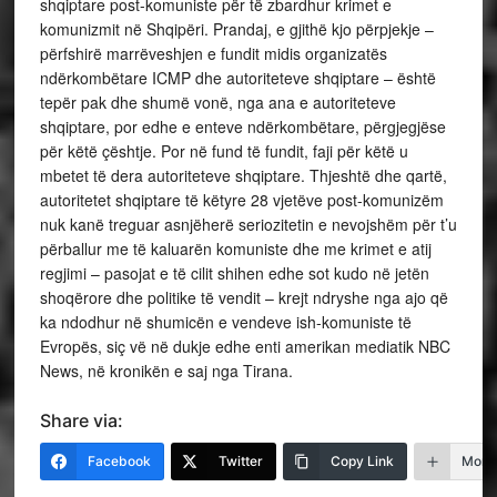
shqiptare post-komuniste për të zbardhur krimet e
komunizmit në Shqipëri. Prandaj, e gjithë kjo përpjekje –
përfshirë marrëveshjen e fundit midis organizatës
ndërkombëtare ICMP dhe autoriteteve shqiptare – është
tepër pak dhe shumë vonë, nga ana e autoriteteve
shqiptare, por edhe e enteve ndërkombëtare, përgjegjëse
për këtë çështje. Por në fund të fundit, faji për këtë u
mbetet të dera autoriteteve shqiptare. Thjeshtë dhe qartë,
autoritetet shqiptare të këtyre 28 vjetëve post-komunizëm
nuk kanë treguar asnjëherë seriozitetin e nevojshëm për t’u
përballur me të kaluarën komuniste dhe me krimet e atij
regjimi – pasojat e të cilit shihen edhe sot kudo në jetën
shoqërore dhe politike të vendit – krejt ndryshe nga ajo që
ka ndodhur në shumicën e vendeve ish-komuniste të
Evropës, siç vë në dukje edhe enti amerikan mediatik NBC
News, në kronikën e saj nga Tirana.
Share via:
Facebook
Twitter
Copy Link
More