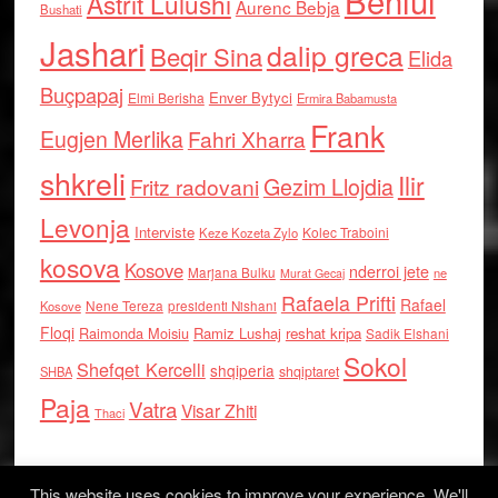
Behlul
Astrit Lulushi
Aurenc Bebja
Bushati
Jashari
dalip greca
Beqir Sina
Elida
Buçpapaj
Enver Bytyci
Elmi Berisha
Ermira Babamusta
Frank
Eugjen Merlika
Fahri Xharra
shkreli
Ilir
Gezim Llojdia
Fritz radovani
Levonja
Interviste
Kolec Traboini
Keze Kozeta Zylo
kosova
Kosove
nderroi jete
Marjana Bulku
ne
Murat Gecaj
Rafaela Prifti
Rafael
Nene Tereza
Kosove
presidenti Nishani
Floqi
Raimonda Moisiu
Ramiz Lushaj
reshat kripa
Sadik Elshani
Sokol
Shefqet Kercelli
shqiperia
shqiptaret
SHBA
Paja
Vatra
Visar Zhiti
Thaci
This website uses cookies to improve your experience. We'll