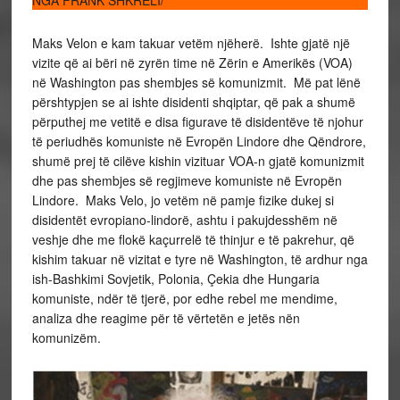
NGA FRANK SHKRELI/
Maks Velon e kam takuar vetëm njëherë. Ishte gjatë një
vizite që ai bëri në zyrën time në Zërin e Amerikës (VOA)
në Washington pas shembjes së komunizmit. Më pat lënë
përshtypjen se ai ishte disidenti shqiptar, që pak a shumë
përputhej me vetitë e disa figurave të disidentëve të njohur
të periudhës komuniste në Evropën Lindore dhe Qëndrore,
shumë prej të cilëve kishin vizituar VOA-n gjatë komunizmit
dhe pas shembjes së regjimeve komuniste në Evropën
Lindore. Maks Velo, jo vetëm në pamje fizike dukej si
disidentët evropiano-lindorë, ashtu i pakujdesshëm në
veshje dhe me flokë kaçurrelë të thinjur e të pakrehur, që
kishim takuar në vizitat e tyre në Washington, të ardhur nga
ish-Bashkimi Sovjetik, Polonia, Çekia dhe Hungaria
komuniste, ndër të tjerë, por edhe rebel me mendime,
analiza dhe reagime për të vërtetën e jetës nën
komunizëm.