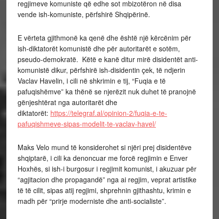
regjimeve komuniste që edhe sot mbizotëron në disa
vende ish-komuniste, përfshirë Shqipërinë.
E vërteta gjithmonë ka qenë dhe është një kërcënim për
ish-diktatorët komunistë dhe për autoritarët e sotëm,
pseudo-demokratë. Këtë e kanë ditur mirë disidentët anti-
komunistë dikur, përfshirë ish-disidentin çek, të ndjerin
Vaclav Havelin, i cili në shkrimin e tij, “Fuqia e të
pafuqishëmve” ka thënë se njerëzit nuk duhet të pranojnë
gënjeshtërat nga autoritarët dhe
diktatorët:
https://telegraf.al/opinion-2/fuqia-e-te-
pafuqishmeve-sipas-modelit-te-vaclav-havel/
Maks Velo mund të konsiderohet si njëri prej disidentëve
shqiptarë, i cili ka denoncuar me forcë regjimin e Enver
Hoxhës, si ish-i burgosur i regjimit komunist, i akuzuar për
“agjitacion dhe propagandë” nga ai regjim, veprat artistike
të të cilit, sipas atij regjimi, shprehnin gjithashtu, krimin e
madh për “prirje moderniste dhe anti-socialiste”.