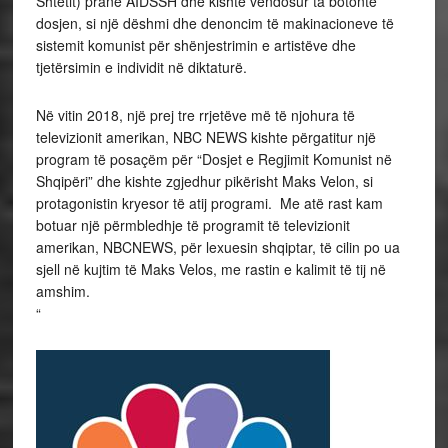
Shtetit) pranë AIDSSH dhe kishte vendosur ta botonte
dosjen, si një dëshmi dhe denoncim të makinacioneve të
sistemit komunist për shënjestrimin e artistëve dhe
tjetërsimin e individit në diktaturë.
Në vitin 2018, një prej tre rrjetëve më të njohura të
televizionit amerikan, NBC NEWS kishte përgatitur një
program të posaçëm për “Dosjet e Regjimit Komunist në
Shqipëri” dhe kishte zgjedhur pikërisht Maks Velon, si
protagonistin kryesor të atij programi. Me atë rast kam
botuar një përmbledhje të programit të televizionit
amerikan, NBCNEWS, për lexuesin shqiptar, të cilin po ua
sjell në kujtim të Maks Velos, me rastin e kalimit të tij në
amshim.
“