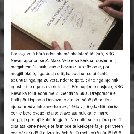
Por, siç kanë bërë edhe shumë shqiptarë të tjerë, NBC
News raporton se Z. Maks Velo e ka kërkuar dosjen e tij
megjithëse fillimisht kishte hezituar ta shfletonte, por
megjithëkëtë, nga dosja e tij, ka zbuluar se ai është
spiunuar nga nja 20 veta, ndër të tjerë, edhe nga një mik i
ngusht dhe nga ish-vjehrra e tij. Për hapjen e dosjeve, NBC
News ka folur edhe me Z. Gentiana Sula, Drejtoreshë e
Entit për Hapjen e Dosjeve, e cila ka thënë për entin e
njohur mediatiak amerikan se, “Këtu vijnë çdo ditë njerëz
për të bërë pyetje ndaj të cilave ata nuk kanë marrë
përgjigje për një kohë të gjatë. Në qoftë se ka gjëra për të
cilat ata kanë nevojë të falin ose të kërkojnë falje, për veten
ose për prindërit e tyre, ky është një rast i mirë për të bërë