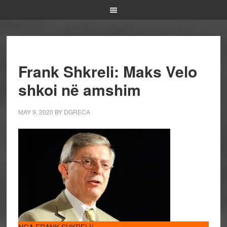
Frank Shkreli: Maks Velo
shkoi në amshim
MAY 9, 2020
BY
DGRECA