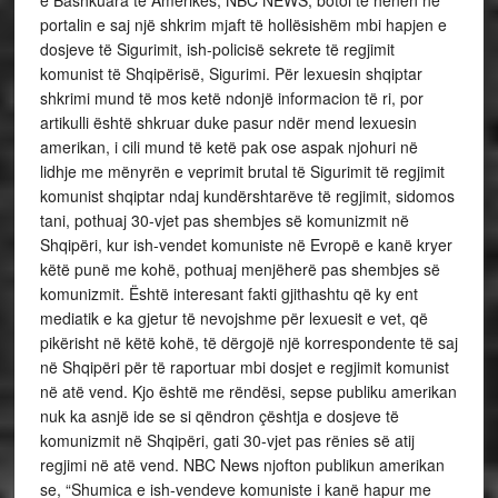
portalin e saj një shkrim mjaft të hollësishëm mbi hapjen e
dosjeve të Sigurimit, ish-policisë sekrete të regjimit
komunist të Shqipërisë, Sigurimi. Për lexuesin shqiptar
shkrimi mund të mos ketë ndonjë informacion të ri, por
artikulli është shkruar duke pasur ndër mend lexuesin
amerikan, i cili mund të ketë pak ose aspak njohuri në
lidhje me mënyrën e veprimit brutal të Sigurimit të regjimit
komunist shqiptar ndaj kundërshtarëve të regjimit, sidomos
tani, pothuaj 30-vjet pas shembjes së komunizmit në
Shqipëri, kur ish-vendet komuniste në Evropë e kanë kryer
këtë punë me kohë, pothuaj menjëherë pas shembjes së
komunizmit. Është interesant fakti gjithashtu që ky ent
mediatik e ka gjetur të nevojshme për lexuesit e vet, që
pikërisht në këtë kohë, të dërgojë një korrespondente të saj
në Shqipëri për të raportuar mbi dosjet e regjimit komunist
në atë vend. Kjo është me rëndësi, sepse publiku amerikan
nuk ka asnjë ide se si qëndron çështja e dosjeve të
komunizmit në Shqipëri, gati 30-vjet pas rënies së atij
regjimi në atë vend. NBC News njofton publikun amerikan
se, “Shumica e ish-vendeve komuniste i kanë hapur me