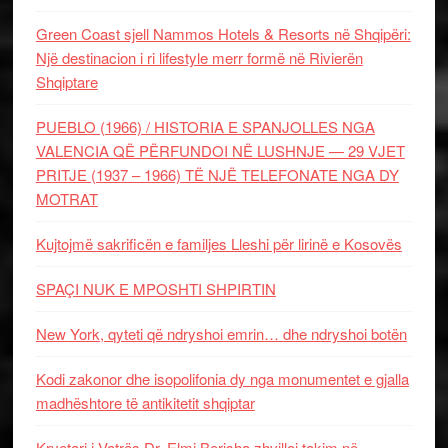
Green Coast sjell Nammos Hotels & Resorts në Shqipëri:
Një destinacion i ri lifestyle merr formë në Rivierën
Shqiptare
PUEBLO (1966) / HISTORIA E SPANJOLLES NGA
VALENCIA QË PËRFUNDOI NË LUSHNJE — 29 VJET
PRITJE (1937 – 1966) TË NJË TELEFONATE NGA DY
MOTRAT
Kujtojmë sakrificën e familjes Lleshi për lirinë e Kosovës
SPAÇI NUK E MPOSHTI SHPIRTIN
New York, qyteti që ndryshoi emrin… dhe ndryshoi botën
Kodi zakonor dhe isopolifonia dy nga monumentet e gjalla
madhështore të antikitetit shqiptar
Kryetari i Vatrës Dr. Elmi Berisha zhvilloi takim në