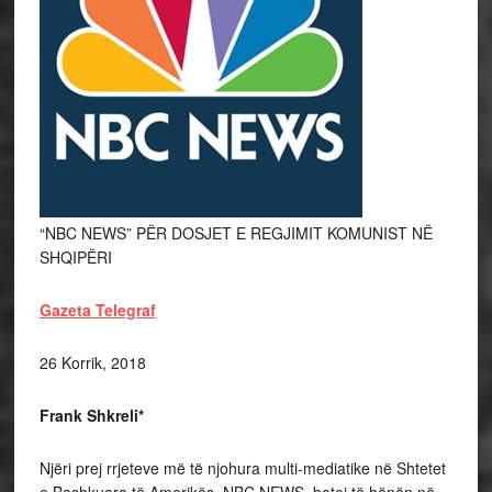
“NBC NEWS” PËR DOSJET E REGJIMIT KOMUNIST NË
SHQIPËRI
Gazeta Telegraf
26 Korrik, 2018
Frank Shkreli*
Njëri prej rrjeteve më të njohura multi-mediatike në Shtetet
e Bashkuara të Amerikës, NBC NEWS, botoi të hënën në