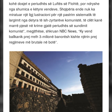
kohë dosjet e periudhës së Luftës së Ftohtë, por ndryshe
nga shumica e këtyre vendeve, Shqipëria ende nuk ka
miratuar një ligj lustracioni për një pastrim sistematik të
largimit nga detyra të ish-zyrtarëve komunistë, të cilët kanë
marrë pjesë në krime gjatë periudhës së sundimit
komunist”, megjithëse, shkruan NBC News, “Ky vend
ballkanik prej rreth 3-milionë banorësh kishte njërin prej
regjimeve më brutale në botë”.