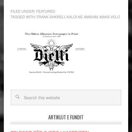
FILED UNDER:
FEATURED
TAGGED WITH:
FRANK SHKRELI
,
KALOI NE AMSHIM
,
MAKS VELO
ARTIKUJT E FUNDIT