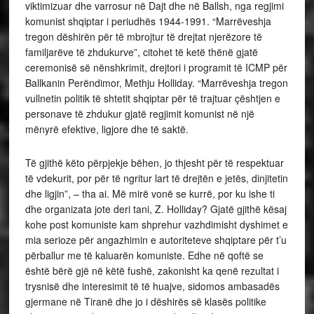
viktimizuar dhe varrosur në Dajt dhe në Ballsh, nga regjimi
komunist shqiptar i periudhës 1944-1991. “Marrëveshja
tregon dëshirën për të mbrojtur të drejtat njerëzore të
familjarëve të zhdukurve”, citohet të ketë thënë gjatë
ceremonisë së nënshkrimit, drejtori i programit të ICMP për
Ballkanin Perëndimor, Methju Holliday. “Marrëveshja tregon
vullnetin politik të shtetit shqiptar për të trajtuar çështjen e
personave të zhdukur gjatë regjimit komunist në një
mënyrë efektive, ligjore dhe të saktë.
Të gjithë këto përpjekje bëhen, jo thjesht për të respektuar
të vdekurit, por për të ngritur lart të drejtën e jetës, dinjitetin
dhe ligjin”, – tha ai. Më mirë vonë se kurrë, por ku ishe ti
dhe organizata jote deri tani, Z. Holliday? Gjatë gjithë kësaj
kohe post komuniste kam shprehur vazhdimisht dyshimet e
mia serioze për angazhimin e autoriteteve shqiptare për t’u
përballur me të kaluarën komuniste. Edhe në qoftë se
është bërë gjë në këtë fushë, zakonisht ka qenë rezultat i
trysnisë dhe interesimit të të huajve, sidomos ambasadës
gjermane në Tiranë dhe jo i dëshirës së klasës politike