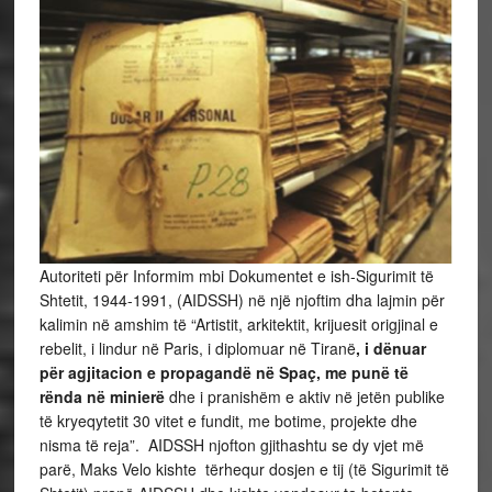
Autoriteti për Informim mbi Dokumentet e ish-Sigurimit të
Shtetit, 1944-1991, (AIDSSH) në një njoftim dha lajmin për
kalimin në amshim të “Artistit, arkitektit, krijuesit origjinal e
rebelit, i lindur në Paris, i diplomuar në Tiranë
, i dënuar
për agjitacion e propagandë në Spaç, me punë të
rënda në minierë
dhe i pranishëm e aktiv në jetën publike
të kryeqytetit 30 vitet e fundit, me botime, projekte dhe
nisma të reja”. AIDSSH njofton gjithashtu se dy vjet më
parë, Maks Velo kishte tërhequr dosjen e tij (të Sigurimit të