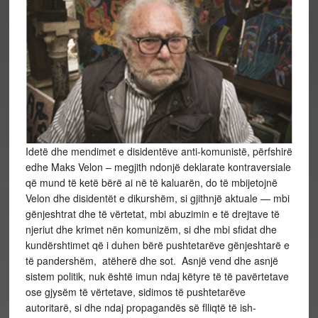
Idetë dhe mendimet e disidentëve anti-komunistë, përfshirë
edhe Maks Velon – megjith ndonjë deklarate kontraversiale
që mund të ketë bërë ai në të kaluarën, do të mbijetojnë
Velon dhe disidentët e dikurshëm, si gjithnjë aktuale — mbi
gënjeshtrat dhe të vërtetat, mbi abuzimin e të drejtave të
njeriut dhe krimet nën komunizëm, si dhe mbi sfidat dhe
kundërshtimet që i duhen bërë pushtetarëve gënjeshtarë e
të pandershëm, atëherë dhe sot. Asnjë vend dhe asnjë
sistem politik, nuk është imun ndaj këtyre të të pavërtetave
ose gjysëm të vërtetave, sidimos të pushtetarëve
autoritarë, si dhe ndaj propagandës së flliqtë të ish-