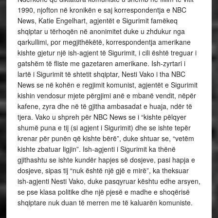
1990, njofton në kronikën e saj korrespondentja e NBC
News, Katie Engelhart, agjentët e Sigurimit famëkeq
shqiptar u tërhoqën në anonimitet duke u zhdukur nga
qarkullimi, por megjithëkëtë, korrespondentja amerikane
kishte gjetur një ish-agjent të Sigurimit, i cili është treguar i
gatshëm të fliste me gazetaren amerikane. Ish-zyrtari i
lartë i Sigurimit të shtetit shqiptar, Nesti Vako i tha NBC
News se në kohën e regjimit komunist, agjentët e Sigurimit
kishin vendosur mjete përgjimi anë e mbanë vendit, nëpër
kafene, zyra dhe në të gjitha ambasadat e huaja, ndër të
tjera. Vako u shpreh për NBC News se i “kishte pëlqyer
shumë puna e tij (si agjent i Sigurimit) dhe se ishte tepër
krenar për punën që kishte bërë”, duke shtuar se, “vetëm
kishte zbatuar ligjin”. Ish-agjenti i Sigurimit ka thënë
gjithashtu se ishte kundër hapjes së dosjeve, pasi hapja e
dosjeve, sipas tij “nuk është një gjë e mirë”, ka theksuar
ish-agjenti Nesti Vako, duke pasqyruar kështu edhe arsyen,
se pse klasa politike dhe një pjesë e madhe e shoqërisë
shqiptare nuk duan të merren me të kaluarën komuniste.