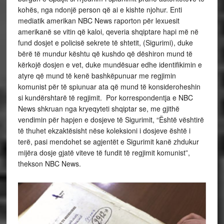
kohës, nga ndonjë person që ai e kishte njohur. Enti
mediatik amerikan NBC News raporton për lexuesit
amerikanë se vitin që kaloi, qeveria shqiptare hapi më në
fund dosjet e policisë sekrete të shtetit, (Sigurimi), duke
bërë të mundur kështu që kushdo që dëshiron mund të
kërkojë dosjen e vet, duke mundësuar edhe identifikimin e
atyre që mund të kenë bashkëpunuar me regjimin
komunist për të spiunuar ata që mund të konsideroheshin
si kundërshtarë të regjimit. Por korrespondentja e NBC
News shkruan nga kryeqyteti shqiptar se, me gjithë
vendimin për hapjen e dosjeve të Sigurimit, “Është vështirë
të thuhet ekzaktësisht nëse koleksioni i dosjeve është i
terë, pasi mendohet se agjentët e Sigurimit kanë zhdukur
mijëra dosje gjatë viteve të fundit të regjimit komunist”,
thekson NBC News.