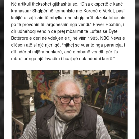
Në artikull theksohet gjithashtu se, “Disa ekspertë e kanë
krahasuar Shqipërinë komuniste me Korenë e Veriut, pasi
kufijtë e saj ishin të mbyllur dhe shqiptarët ekzekutoheshin
po të provonin të largoheshin nga vendi.” Enver Hoxhën, i
cili udhëhoqi vendin që prej mbarimit të Luftës së Dytë
Botërore e deri në vdekjen e tij në vitin 1985, NBC News e
cilëson atë si një njeri që, “njihej se vuante nga paranoja, i
cili ndërtoi mijëra bunkerë, anë e mbanë vendit, për t’u
mbrojtur nga një invadim i huaj që nuk ndodhi kurrë.”