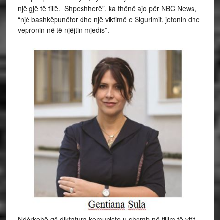
një gjë të tillë. Shpeshherë”, ka thënë ajo për NBC News,
“një bashkëpunëtor dhe një viktimë e Sigurimit, jetonin dhe
vepronin në të njëjtin mjedis”.
Ndërkohë që diktatura komuniste u shemb në fillim të vitit