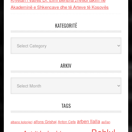
Akademinë e Shkencave dhe të Arteve të Kosovës
KATEGORITË
Kategoritë
ARKIV
Arkiv
TAGS
arben llalla
alfons Grishaj
Anton Cefa
asllan
albano kolonjari