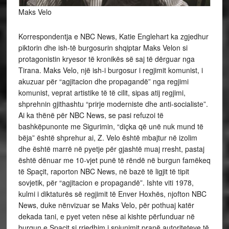
Maks Velo
Korrespondentja e NBC News, Katie Englehart ka zgjedhur
piktorin dhe ish-të burgosurin shqiptar Maks Velon si
protagonistin kryesor të kronikës së saj të dërguar nga
Tirana. Maks Velo, një ish-i burgosur i regjimit komunist, i
akuzuar për “agjitacion dhe propagandë” nga regjimi
komunist, veprat artistike të të cilit, sipas atij regjimi,
shprehnin gjithashtu “prirje moderniste dhe anti-socialiste”.
Ai ka thënë për NBC News, se pasi refuzoi të
bashkëpunonte me Sigurimin, “diçka që unë nuk mund të
bëja” është shprehur ai, Z. Velo është mbajtur në izolim
dhe është marrë në pyetje për gjashtë muaj rresht, pastaj
është dënuar me 10-vjet punë të rëndë në burgun famëkeq
të Spaçit, raporton NBC News, në bazë të ligjit të tipit
sovjetik, për “agjitacion e propagandë”. Ishte viti 1978,
kulmi i diktaturës së regjimit të Enver Hoxhës, njofton NBC
News, duke nënvizuar se Maks Velo, për pothuaj katër
dekada tani, e pyet veten nëse ai kishte përfunduar në
burgun e Spaçit si rrjedhim i spiunimit pranë autoriteteve të