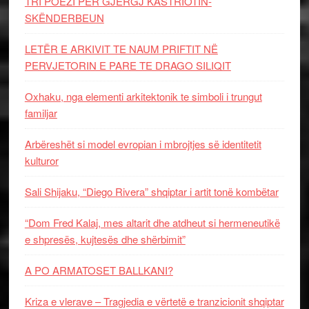
TRI POEZI PËR GJERGJ KASTRIOTIN-
SKËNDERBEUN
LETËR E ARKIVIT TE NAUM PRIFTIT NË
PERVJETORIN E PARE TE DRAGO SILIQIT
Oxhaku, nga elementi arkitektonik te simboli i trungut
familjar
Arbëreshët si model evropian i mbrojtjes së identitetit
kulturor
Sali Shijaku, “Diego Rivera” shqiptar i artit tonë kombëtar
“Dom Fred Kalaj, mes altarit dhe atdheut si hermeneutikë
e shpresës, kujtesës dhe shërbimit”
A PO ARMATOSET BALLKANI?
Kriza e vlerave – Tragjedia e vërtetë e tranzicionit shqiptar