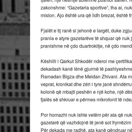
zakonshme: “Gazetaria sportive”, tha ai, nuk
mision. Ajo është ura që lidh brezat, është
Fjalët e tij ranë si jehonë e largët, duke z
prania e atyre gazetarëve të shquar që nuk j
pranishme në çdo duartrokitje, në çdo mend
Këshilli i Qarkut Shkodër nderoi me çertifika
dekadash kanë lënë gjurmë të pashlyeshme n
Ramadan Bigza dhe Meidan Zhivani. Ata mbe
veprat, kronikat dhe zëri i tyre janë shndërru
kolonë që mbajti peshën e një kohe, një dësh
fjalës së shkruar e përmes mikrofonit të nde
Por homazhi nuk ishte vetëm për ata që nuk 
gazetarë që vazhdojnë të jenë sot frymëzim
Për dekada me radhë, ata kanë qëndruar në b