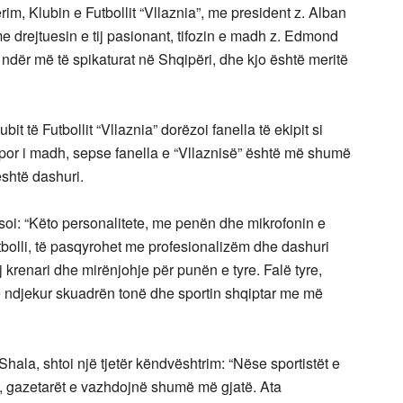
im, Klubin e Futbollit “Vllaznia”, me president z. Alban
e drejtuesin e tij pasionant, tifozin e madh z. Edmond
dër më të spikaturat në Shqipëri, dhe kjo është meritë
it të Futbollit “Vllaznia” dorëzoi fanella të ekipit si
ë, por i madh, sepse fanella e “Vllaznisë” është më shumë
është dashuri.
eksoi: “Këto personalitete, me penën dhe mikrofonin e
utbolli, të pasqyrohet me profesionalizëm dhe dashuri
ej krenari dhe mirënjohje për punën e tyre. Falë tyre,
ë ndjekur skuadrën tonë dhe sportin shqiptar me më
hala, shtoi një tjetër këndvështrim: “Nëse sportistët e
ha, gazetarët e vazhdojnë shumë më gjatë. Ata