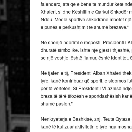
falënderoj ata që e bënë të mundur këtë nder
Xhaferi, si dhe Këshillin e Qarkut Shkodër m
Ndou. Media sportive shkodrane mbetet një n
e punës e përkushtimit të shumë brezave.”
Në shenjë nderimi e respekti, Presidenti i Klub
dhuratë simbolike. Ishte një gjest i thjesht
se një veshje: është flamur, është identitet, 
Në fjalën e tij, Presidenti Alban Xhaferi th
tyre, kanë kontribuar që sporti, e sidomos f
për të vërtetën. Si President i Vllaznisë ndj
breza të tërë tifozësh e sportdashësish kan
shumë pasion.”
Nënkryetarja e Bashkisë, znj. Teuta Qyteza S
kanë të kufizuar aktivitetin e tyre nga mos