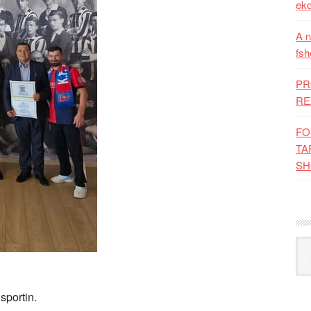
eko
A n
fsh
PR
RE
FO
TA
SH
Kat
sportin.