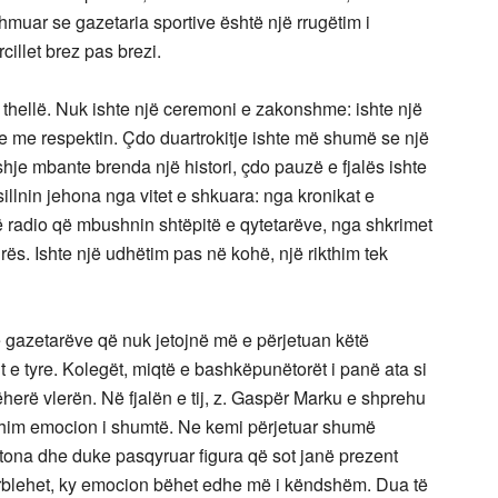
hmuar se gazetaria sportive është një rrugëtim i
cillet brez pas brezi.
thellë. Nuk ishte një ceremoni e zakonshme: ishte një
ve me respektin. Çdo duartrokitje ishte më shumë se një
shje mbante brenda një histori, çdo pauzë e fjalës ishte
illnin jehona nga vitet e shkuara: nga kronikat e
ë radio që mbushnin shtëpitë e qytetarëve, nga shkrimet
s. Ishte një udhëtim pas në kohë, një rikthim tek
e gazetarëve që nuk jetojnë më e përjetuan këtë
it e tyre. Kolegët, miqtë e bashkëpunëtorët i panë ata si
erë vlerën. Në fjalën e tij, z. Gaspër Marku e shprehu
yshim emocion i shumtë. Ne kemi përjetuar shumë
 tona dhe duke pasqyruar figura që sot janë prezent
ërblehet, ky emocion bëhet edhe më i këndshëm. Dua të