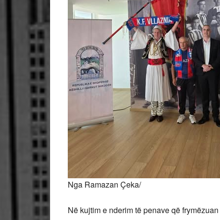
Nga Ramazan Çeka/
Në kujtim e nderim të penave që frymëzuan 