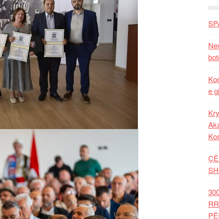
SP
New
bot
Kod
e g
Kry
Aka
Ko
ÇË
SH
30
RR
PË