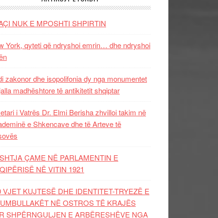
AÇI NUK E MPOSHTI SHPIRTIN
 York, qyteti që ndryshoi emrin… dhe ndryshoi
ën
i zakonor dhe isopolifonia dy nga monumentet
jalla madhështore të antikitetit shqiptar
etari i Vatrës Dr. Elmi Berisha zhvilloi takim në
deminë e Shkencave dhe të Arteve të
sovës
SHTJA ÇAME NË PARLAMENTIN E
QIPËRISË NË VITIN 1921
0 VJET KUJTESË DHE IDENTITET-TRYEZË E
UMBULLAKËT NË OSTROS TË KRAJËS
R SHPËRNGULJEN E ARBËRESHËVE NGA