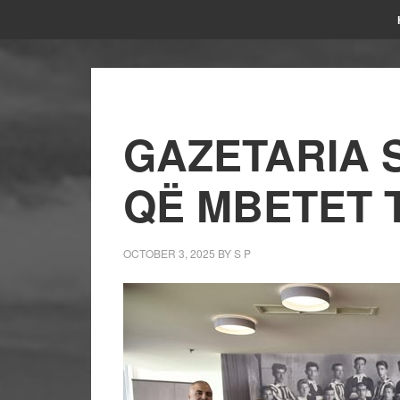
GAZETARIA 
QË MBETET 
OCTOBER 3, 2025
BY
S P