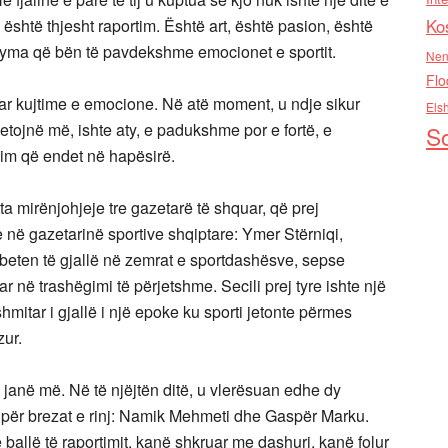
 është thjesht raportim. Është art, është pasion, është
Ko
 fryma që bën të pavdekshme emocionet e sportit.
Nen
Flo
gjuar kujtime e emocione. Në atë moment, u ndje sikur
Els
etojnë më, ishte aty, e padukshme por e fortë, e
So
im që endet në hapësirë.
ta mirënjohjeje tre gazetarë të shquar, që prej
ë gazetarinë sportive shqiptare: Ymer Stërniqi,
ten të gjallë në zemrat e sportdashësve, sepse
ar në trashëgimi të përjetshme. Secili prej tyre ishte një
mitar i gjallë i një epoke ku sporti jetonte përmes
zur.
janë më. Në të njëjtën ditë, u vlerësuan edhe dy
 për brezat e rinj: Namik Mehmeti dhe Gaspër Marku.
allë të raportimit, kanë shkruar me dashuri, kanë folur