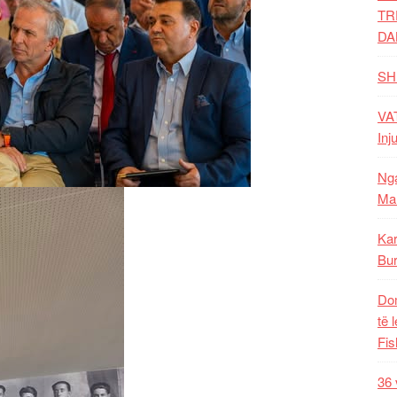
TR
DA
SH
VAT
Inj
Nga
Mal
Kar
Bur
Dom
të 
Fis
36 