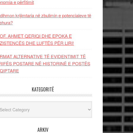
nomia e përfitimit
dihmon krijimtaria në zbulimin e potencialeve të
ehura?
OF. AHMET QERIQI DHE EPOKA E
ZISTENCЁS DHE LUFTЁS PЁR LIRI!
RMAT ALTERNATIVE TË EVIDENTIMIT TË
RIFËS POSTARE NË HISTORINË E POSTËS
QIPTARE
KATEGORITË
egoritë
ARKIV