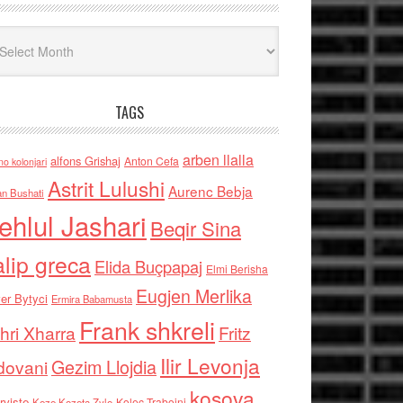
iv
TAGS
arben llalla
alfons Grishaj
Anton Cefa
no kolonjari
Astrit Lulushi
Aurenc Bebja
an Bushati
ehlul Jashari
Beqir Sina
alip greca
Elida Buçpapaj
Elmi Berisha
Eugjen Merlika
er Bytyci
Ermira Babamusta
Frank shkreli
hri Xharra
Fritz
Ilir Levonja
Gezim Llojdia
dovani
kosova
rviste
Kolec Traboini
Keze Kozeta Zylo