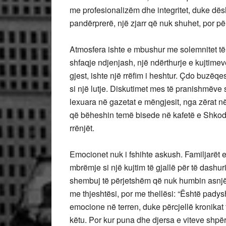
me profesionalizëm dhe integritet, duke dës
pandërprerë, një zjarr që nuk shuhet, por për
Atmosfera ishte e mbushur me solemnitet të 
shfaqje ndjenjash, një ndërthurje e kujtime
gjest, ishte një rrëfim i heshtur. Çdo buzëqe
si një lutje. Diskutimet mes të pranishmëve s
lexuara në gazetat e mëngjesit, nga zërat n
që bëheshin temë bisede në kafetë e Shkodrë
rrënjët.
Emocionet nuk i fshihte askush. Familjarët 
mbrëmje si një kujtim të gjallë për të dashur
shembuj të përjetshëm që nuk humbin asnjëh
me thjeshtësi, por me thellësi: “Është pad
emocione në terren, duke përcjellë kronikat
këtu. Por kur puna dhe djersa e viteve shp