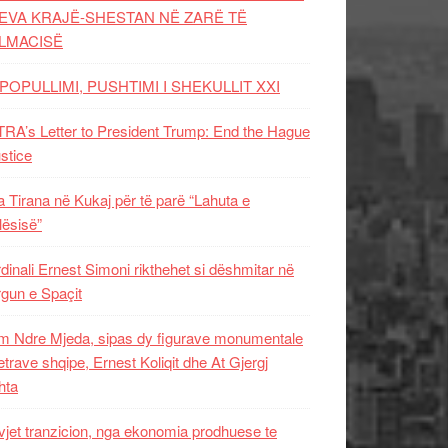
EVA KRAJË-SHESTAN NË ZARË TË
LMACISË
POPULLIMI, PUSHTIMI I SHEKULLIT XXI
RA’s Letter to President Trump: End the Hague
ustice
 Tirana në Kukaj për të parë “Lahuta e
ësisë”
dinali Ernest Simoni rikthehet si dëshmitar në
gun e Spaçit
 Ndre Mjeda, sipas dy figurave monumentale
letrave shqipe, Ernest Koliqit dhe At Gjergj
hta
vjet tranzicion, nga ekonomia prodhuese te