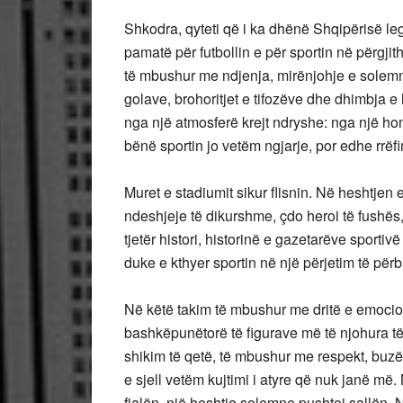
Shkodra, qyteti që i ka dhënë Shqipërisë le
pamatë për futbollin e për sportin në përgji
të mbushur me ndjenja, mirënjohje e solemni
golave, brohoritjet e tifozëve dhe dhimbja e
nga një atmosferë krejt ndryshe: nga një h
bënë sportin jo vetëm ngjarje, por edhe rrëfim
Muret e stadiumit sikur flisnin. Në heshtjen 
ndeshjeje të dikurshme, çdo heroi të fushës,
tjetër histori, historinë e gazetarëve sportiv
duke e kthyer sportin në një përjetim të për
Në këtë takim të mbushur me dritë e emocio
bashkëpunëtorë të figurave më të njohura të 
shikim të qetë, të mbushur me respekt, buzë
e sjell vetëm kujtimi i atyre që nuk janë më
fjalën, një heshtje solemne pushtoi sallën. Në