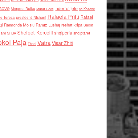
sove
nderroi jete
Marjana Bulku
ne Kosove
Murat Gecaj
Rafaela Prifti
Rafael
e Tereza
presidenti Nishani
qi
Raimonda Moisiu
Ramiz Lushaj
reshat kripa
Sadik
Shefqet Kercelli
shqiperia
hani
shqiptaret
SHBA
kol Paja
Vatra
Visar Zhiti
Thaci