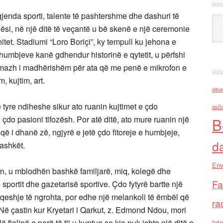
gjenda sporti, talente të pashtershme dhe dashuri të
Ark
thësi, në një ditë të veçantë u bë skenë e një ceremonie
tet. Stadiumi “Loro Boriçi”, ky tempull ku jehona e
 humbjeve kanë gdhendur historinë e qytetit, u përfshi
omazh i madhërishëm për ata që me penë e mikrofon e
, kujtim, art.
alba
e tyre ndiheshe sikur ato ruanin kujtimet e çdo
asll
 çdo pasioni tifozësh. Por atë ditë, ato mure ruanin një
B
ë që i dhanë zë, ngjyrë e jetë çdo fitoreje e humbjeje,
d
bashkët.
Env
n, u mblodhën bashkë familjarë, miq, kolegë dhe
Fa
sportit dhe gazetarisë sportive. Çdo fytyrë bartte një
qeshje të ngrohta, por edhe një melankoli të ëmbël që
ra
. Në çastin kur Kryetari i Qarkut, z. Edmond Ndou, mori
 fjalinë e parë të tij u kuptua se kjo nuk ishte një ditë e
Inte