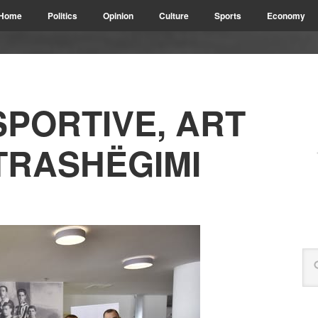
Home
Politics
Opinion
Culture
Sports
Economy
SPORTIVE, ART
TRASHËGIMI