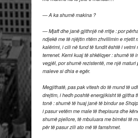
— A ka shumë makina ?
— Mjaft dhe janë gjithnjë në rritje : por pë
ndjekë me të njëjtin ritëm zhvillimin e rrjet
kalërimi, i cili në fund të fundit është i vetm
terrenet.
Kemi kuaj të shkëlqyer : shumë të
vegjël, por shumë rezistentë,
me një maturi 
maleve si dhia e egër.
Megjithatë, pas pak vitesh do të mund të ud
drejtim, i hedh poshtë energjikisht të gjitha 
tonë : shumë të huaj janë të bindur se Shqip
i pasur vetëm me male të thepisura dhe kënet
shumë pjellore, të mbuluara me bimësi të m
për të pasur zili ato më të famshmet.