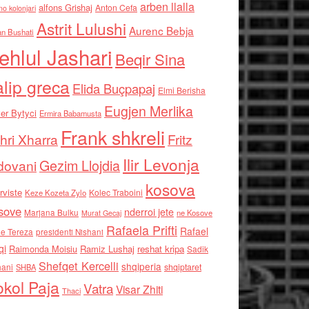
arben llalla
alfons Grishaj
Anton Cefa
no kolonjari
Astrit Lulushi
Aurenc Bebja
an Bushati
ehlul Jashari
Beqir Sina
alip greca
Elida Buçpapaj
Elmi Berisha
Eugjen Merlika
er Bytyci
Ermira Babamusta
Frank shkreli
hri Xharra
Fritz
Ilir Levonja
Gezim Llojdia
dovani
kosova
rviste
Kolec Traboini
Keze Kozeta Zylo
sove
nderroi jete
Marjana Bulku
ne Kosove
Murat Gecaj
Rafaela Prifti
Rafael
e Tereza
presidenti Nishani
qi
Raimonda Moisiu
Ramiz Lushaj
reshat kripa
Sadik
Shefqet Kercelli
shqiperia
hani
shqiptaret
SHBA
kol Paja
Vatra
Visar Zhiti
Thaci