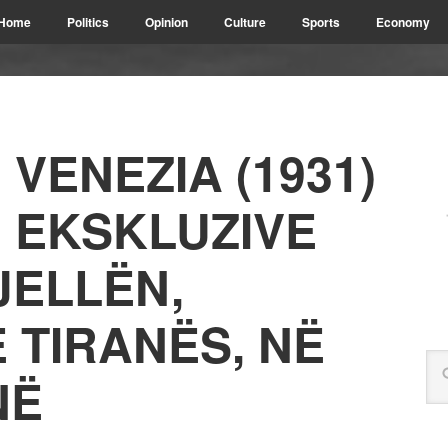
Home
Politics
Opinion
Culture
Sports
Economy
 VENEZIA (1931)
Ë EKSKLUZIVE
JELLËN,
 TIRANËS, NË
NË