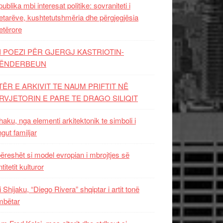
ublika mbi interesat politike: sovraniteti i
etarëve, kushtetutshmëria dhe përgjegjësia
etërore
I POEZI PËR GJERGJ KASTRIOTIN-
ËNDERBEUN
TËR E ARKIVIT TE NAUM PRIFTIT NË
RVJETORIN E PARE TE DRAGO SILIQIT
aku, nga elementi arkitektonik te simboli i
ngut familjar
ëreshët si model evropian i mbrojtjes së
titetit kulturor
i Shijaku, “Diego Rivera” shqiptar i artit tonë
mbëtar