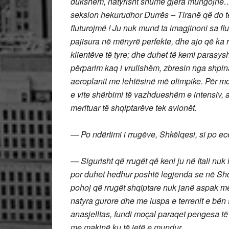
dukshëm, natyrisht shumë gjëra mungojnë… 
seksion hekurudhor Durrës – Tiranë që do të
fluturojmë !
Ju nuk mund ta imagjinoni sa flut
pajisura në mënyrë perfekte, dhe ajo që ka 
klientëve të tyre;
dhe duhet të kemi parasysh
përparim kaq i vrullshëm, zbresin nga shpina
aeroplanit me lehtësinë më olimpike. Për mom
e vite shërbimi të vazhdueshëm e intensiv, 
merituar të shqiptarëve tek avionët.
— Po ndërtimi i rrugëve, Shkëlqesi, si po ec
— Sigurisht që rrugët që keni ju në Itali nuk 
por duhet hedhur poshtë legjenda se në Shq
pohoj që rrugët shqiptare nuk janë aspak më
natyra gurore dhe me luspa e terrenit e bën 
anasjelltas, fundi moçal paraqet pengesa të 
me makinë ku të jetë e mundur…