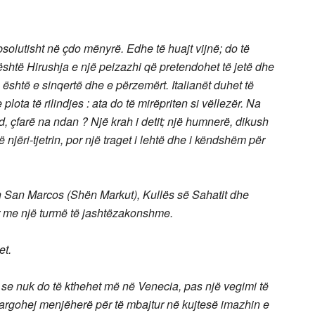
solutisht në çdo mënyrë. Edhe të huajt vijnë; do të
është Hirushja e një peizazhi që pretendohet të jetë dhe
, është e sinqertë dhe e përzemërt.
Italianët duhet të
lota të rilindjes : ata do të mirëpriten si vëllezër.
Na
, çfarë na ndan ? Një krah i detit; një humnerë, dikush
ë njëri-tjetrin, por një traget i lehtë dhe i këndshëm për
rin San Marcos (Shën Markut), Kullës së Sahatit dhe
 me një turmë të jashtëzakonshme.
et.
 se nuk do të kthehet më në Venecia, pas një vegimi të
ë largohej menjëherë për të mbajtur në kujtesë imazhin e