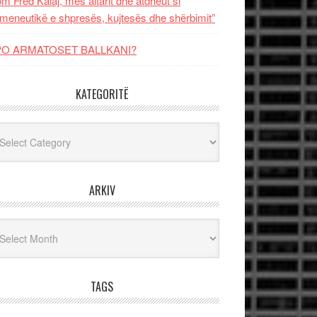
m Fred Kalaj, mes altarit dhe atdheut si
meneutikë e shpresës, kujtesës dhe shërbimit”
PO ARMATOSET BALLKANI?
KATEGORITË
egoritë
ARKIV
iv
TAGS