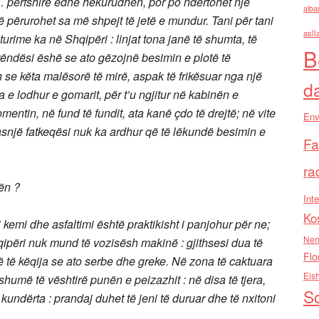
përfshirë edhe hekurudhën, por po ndërtohet një
alba
 përurohet sa më shpejt të jetë e mundur.
Tani për tani
asll
urime ka në Shqipëri : linjat tona janë të shumta, të
B
rëndësi ëshë se ato gëzojnë besimin e plotë të
 se këta malësorë të mirë, aspak të frikësuar nga një
d
 e lodhur e gomarit, për t’u ngjitur në kabinën e
entin, në fund të fundit, ata kanë çdo të drejtë; në vite
Env
asnjë fatkeqësi nuk ka ardhur që të lëkundë besimin e
Fa
ra
ën ?
Inte
Ko
i kemi dhe asfaltimi është praktikisht i panjohur për ne;
Nen
ipëri nuk mund të vozisësh makinë : gjithsesi dua të
Flo
 të këqija se ato serbe dhe greke. Në zona të caktuara
Els
shumë të vështirë punën e peizazhit : në disa të tjera,
So
kundërta : prandaj duhet të jeni të duruar dhe të nxitoni