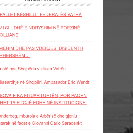
PALLET KËSHILLI I FEDERATËS VATRA
MI SI UDHË E NDRYSHIM NË POEZINË
OLLIANE
MËRIM DHE PAS VDEKJES! DISIDENTI I
ËRHERSHËM…
riotë nga Shqipëria vizituan Vatrën
ëseardhje në Shqipëri, Ambasador Eric Wendt
SOVA E KA FITUAR LUFTËN, POR PAQEN
HET TA FITOJË EDHE NË INSTITUCIONE!
nderbeg, mburoja e Arbërisë dhe gjeniu
tarak në faqet e Giovanni Carlo Saraceni-t