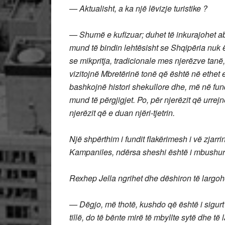
— Aktualisht, a ka një lëvizje turistike ?
— Shumë e kufizuar; duhet të inkurajohet ab
mund të bindin lehtësisht se Shqipëria nuk 
se mikpritja, tradicionale mes njerëzve tanë
vizitojnë Mbretërinë tonë që është në ethet e p
bashkojnë histori shekullore dhe, më në fund
mund të përgjigjet. Po, për njerëzit që urrejn
njerëzit që e duan njëri-tjetrin.
Një shpërthim i fundit flakërimesh i vë zjar
Kampaniles, ndërsa sheshi është i mbushur
Rexhep Jella ngrihet dhe dëshiron të largoh
— Dëgjo, më thotë, kushdo që është i sigurt
tillë, do të bënte mirë të mbyllte sytë dhe t