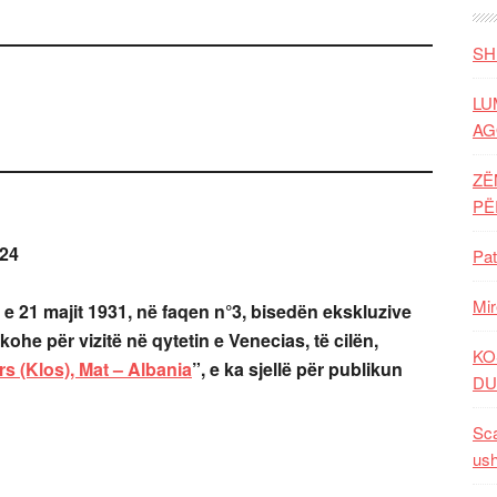
SH
LU
AG
ZË
P
024
Pat
Mir
n e 21 majit 1931, në faqen n°3, bisedën ekskluzive
ohe për vizitë në qytetin e Venecias, të cilën,
KO
rs (Klos), Mat – Albania
”, e ka sjellë për publikun
DU
Sca
ush