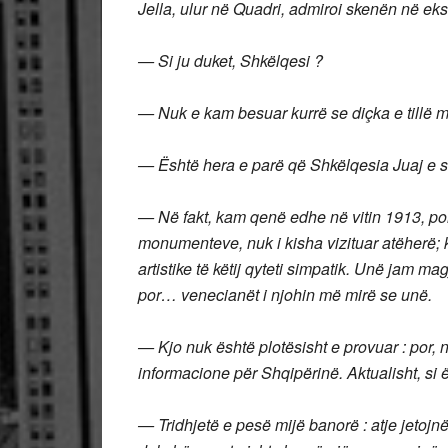
Jella, ulur në Quadri, admiroi skenën në eks
— Si ju duket, Shkëlqesi ?
— Nuk e kam besuar kurrë se diçka e tillë m
— Është hera e parë që Shkëlqesia Juaj e s
— Në fakt, kam qenë edhe në vitin 1913, por
monumenteve, nuk i kisha vizituar atëherë; k
artistike të këtij qyteti simpatik. Unë jam ma
por… venecianët i njohin më mirë se unë.
— Kjo nuk është plotësisht e provuar : por, 
informacione për Shqipërinë. Aktualisht, si 
— Tridhjetë e pesë mijë banorë : atje jetojn