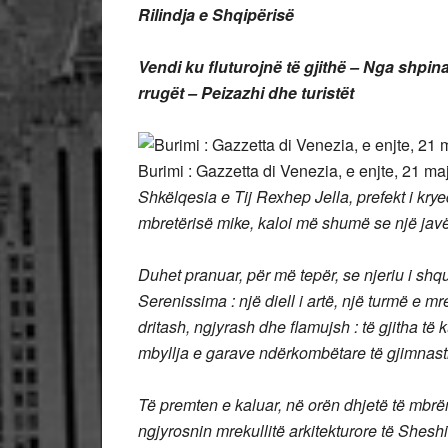
Rilindja e Shqipërisë
Vendi ku fluturojnë të gjithë – Nga shpin
rrugët – Peizazhi dhe turistët
Burimi : Gazzetta di Venezia, e enjte, 21 ma
Shkëlqesia e Tij Rexhep Jella, prefekt i kryeq
mbretërisë mike, kaloi më shumë se një jav
Duhet pranuar, për më tepër, se njeriu i shqu
Serenissima : një diell i artë, një turmë e m
dritash, ngjyrash dhe flamujsh :
të gjitha të
mbyllja e garave ndërkombëtare të gjimnast
Të premten e kaluar, në orën dhjetë të mbrëm
ngjyrosnin mrekullitë arkitekturore të Shesh