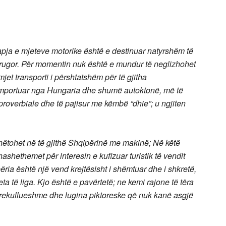
rhapja e mjeteve motorike është e destinuar natyrshëm të
it rrugor. Për momentin nuk është e mundur të neglizhohet
i mjet transporti i përshtatshëm për të gjitha
 importuar nga Hungaria dhe shumë autoktonë, më të
proverbiale dhe të pajisur me këmbë “dhie”; u ngjiten
hëtohet në të gjithë Shqipërinë me makinë;
Në këtë
thashethemet për interesin e kufizuar turistik të vendit
ëria është një vend krejtësisht i shëmtuar dhe i shkretë,
a të liga.
Kjo është e pavërtetë; ne kemi rajone të tëra
rekullueshme dhe lugina piktoreske që nuk kanë asgjë