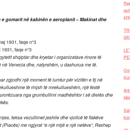
Rep
qyt
sht
a e gomarit në kabinën e aeroplanit – Makinat dhe
TR
SK
j 1931, faqe n°3
LE
ytetit shqiptar dhe kryetar i organizatave rinore të
PE
ë në Venecia dhe, natyrshëm, u dashurua me të.
Oxh
tru
ar zgjodhi një moment të lumtur për vizitën e tij në
rekullueshme të rinjsh të mrekullueshëm, një festë
Arb
 kurorëzuara nga grumbullimi madhështor i së dielës dhe
iden
ikës.
Sal
jes, teksa vezullimet jeshile dhe vjollcë të flakëve
ko
it (Piacës) me ngjyrat “e një mijë e një netëve”, Rexhep