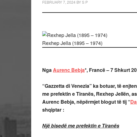
FEBRUARY 7, 2024
BY
S P
Rexhep Jella (1895 – 1974)
Nga
Aurenc Bebja
*, Francë – 7 Shkurt 2
“Gazzetta di Venezia” ka botuar, të enjte
me prefektin e Tiranës, Rexhep Jellën, ask
Aurenc Bebja, nëpërmjet blogut të tij “
Da
shqiptar :
Një bisedë me prefektin e Tiranës