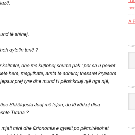
“Do
tazë.
her
A 
und të shihej.
heh qytetin tonë ?
Kat
 kalimthi, dhe më kujtohej shumë pak : për sa u përket
ëtë herë, megjithatë, arrita të admiroj thesaret kryesore
gjepsur prej tyre dhe mund t’i përshkruaj një nga një,
Ark
nëse Shkëlqesia Juaj më lejon, do të kërkoj disa
është Tirana ?
ë mjaft mirë dhe fizionomia e qytetit po përmirësohet