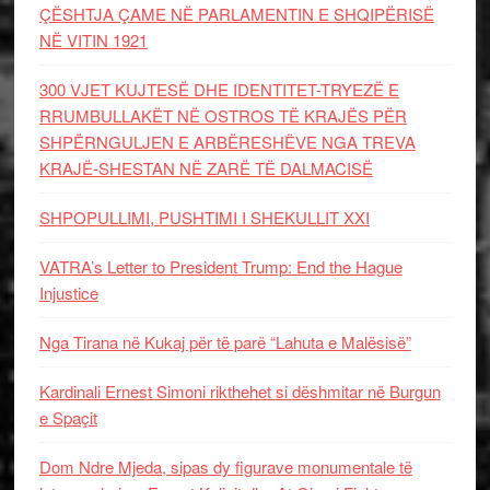
ÇËSHTJA ÇAME NË PARLAMENTIN E SHQIPËRISË
NË VITIN 1921
300 VJET KUJTESË DHE IDENTITET-TRYEZË E
RRUMBULLAKËT NË OSTROS TË KRAJËS PËR
SHPËRNGULJEN E ARBËRESHËVE NGA TREVA
KRAJË-SHESTAN NË ZARË TË DALMACISË
SHPOPULLIMI, PUSHTIMI I SHEKULLIT XXI
VATRA’s Letter to President Trump: End the Hague
Injustice
Nga Tirana në Kukaj për të parë “Lahuta e Malësisë”
Kardinali Ernest Simoni rikthehet si dëshmitar në Burgun
e Spaçit
Dom Ndre Mjeda, sipas dy figurave monumentale të