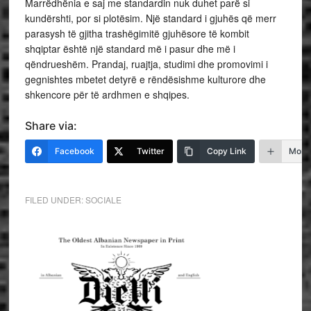
Marrëdhënia e saj me standardin nuk duhet parë si
kundërshti, por si plotësim. Një standard i gjuhës që merr
parasysh të gjitha trashëgimitë gjuhësore të kombit
shqiptar është një standard më i pasur dhe më i
qëndrueshëm. Prandaj, ruajtja, studimi dhe promovimi i
gegnishtes mbetet detyrë e rëndësishme kulturore dhe
shkencore për të ardhmen e shqipes.
Share via:
Facebook
Twitter
Copy Link
More
FILED UNDER:
SOCIALE