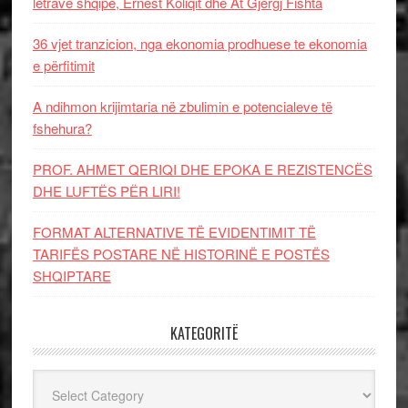
letrave shqipe, Ernest Koliqit dhe At Gjergj Fishta
36 vjet tranzicion, nga ekonomia prodhuese te ekonomia
e përfitimit
A ndihmon krijimtaria në zbulimin e potencialeve të
fshehura?
PROF. AHMET QERIQI DHE EPOKA E REZISTENCЁS
DHE LUFTЁS PЁR LIRI!
FORMAT ALTERNATIVE TË EVIDENTIMIT TË
TARIFËS POSTARE NË HISTORINË E POSTËS
SHQIPTARE
KATEGORITË
Kategoritë