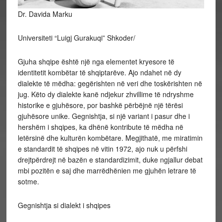
Dr. Davida Marku
Universiteti “Luigj Gurakuqi” Shkoder/
Gjuha shqipe është një nga elementet kryesore të
identitetit kombëtar të shqiptarëve. Ajo ndahet në dy
dialekte të mëdha: gegërishten në veri dhe toskërishten në
jug. Këto dy dialekte kanë ndjekur zhvillime të ndryshme
historike e gjuhësore, por bashkë përbëjnë një tërësi
gjuhësore unike. Gegnishtja, si një variant i pasur dhe i
hershëm i shqipes, ka dhënë kontribute të mëdha në
letërsinë dhe kulturën kombëtare. Megjithatë, me miratimin
e standardit të shqipes në vitin 1972, ajo nuk u përfshi
drejtpërdrejt në bazën e standardizimit, duke ngjallur debat
mbi pozitën e saj dhe marrëdhënien me gjuhën letrare të
sotme.
Gegnishtja si dialekt i shqipes