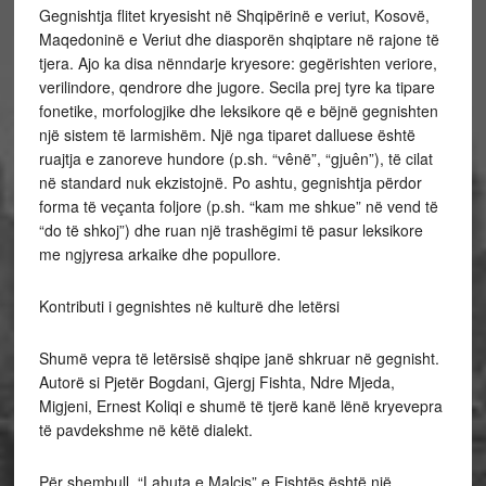
Gegnishtja flitet kryesisht në Shqipërinë e veriut, Kosovë,
Maqedoninë e Veriut dhe diasporën shqiptare në rajone të
tjera. Ajo ka disa nënndarje kryesore: gegërishten veriore,
verilindore, qendrore dhe jugore. Secila prej tyre ka tipare
fonetike, morfologjike dhe leksikore që e bëjnë gegnishten
një sistem të larmishëm. Një nga tiparet dalluese është
ruajtja e zanoreve hundore (p.sh. “vênë”, “gjuên”), të cilat
në standard nuk ekzistojnë. Po ashtu, gegnishtja përdor
forma të veçanta foljore (p.sh. “kam me shkue” në vend të
“do të shkoj”) dhe ruan një trashëgimi të pasur leksikore
me ngjyresa arkaike dhe popullore.
Kontributi i gegnishtes në kulturë dhe letërsi
Shumë vepra të letërsisë shqipe janë shkruar në gegnisht.
Autorë si Pjetër Bogdani, Gjergj Fishta, Ndre Mjeda,
Migjeni, Ernest Koliqi e shumë të tjerë kanë lënë kryevepra
të pavdekshme në këtë dialekt.
Për shembull, “Lahuta e Malcis” e Fishtës është një