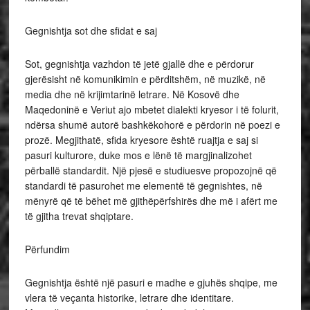
Gegnishtja sot dhe sfidat e saj
Sot, gegnishtja vazhdon të jetë gjallë dhe e përdorur
gjerësisht në komunikimin e përditshëm, në muzikë, në
media dhe në krijimtarinë letrare. Në Kosovë dhe
Maqedoninë e Veriut ajo mbetet dialekti kryesor i të folurit,
ndërsa shumë autorë bashkëkohorë e përdorin në poezi e
prozë. Megjithatë, sfida kryesore është ruajtja e saj si
pasuri kulturore, duke mos e lënë të margjinalizohet
përballë standardit. Një pjesë e studiuesve propozojnë që
standardi të pasurohet me elementë të gegnishtes, në
mënyrë që të bëhet më gjithëpërfshirës dhe më i afërt me
të gjitha trevat shqiptare.
Përfundim
Gegnishtja është një pasuri e madhe e gjuhës shqipe, me
vlera të veçanta historike, letrare dhe identitare.