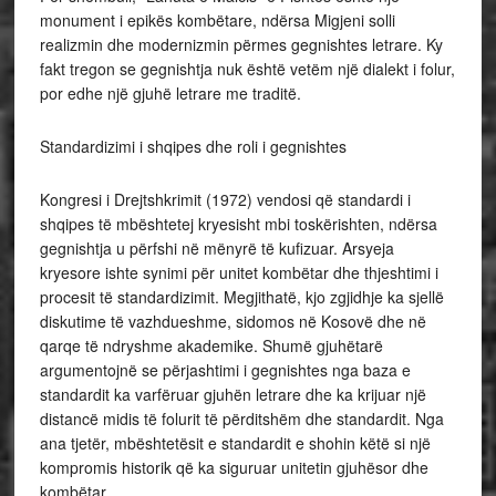
monument i epikës kombëtare, ndërsa Migjeni solli
realizmin dhe modernizmin përmes gegnishtes letrare. Ky
fakt tregon se gegnishtja nuk është vetëm një dialekt i folur,
por edhe një gjuhë letrare me traditë.
Standardizimi i shqipes dhe roli i gegnishtes
Kongresi i Drejtshkrimit (1972) vendosi që standardi i
shqipes të mbështetej kryesisht mbi toskërishten, ndërsa
gegnishtja u përfshi në mënyrë të kufizuar. Arsyeja
kryesore ishte synimi për unitet kombëtar dhe thjeshtimi i
procesit të standardizimit. Megjithatë, kjo zgjidhje ka sjellë
diskutime të vazhdueshme, sidomos në Kosovë dhe në
qarqe të ndryshme akademike. Shumë gjuhëtarë
argumentojnë se përjashtimi i gegnishtes nga baza e
standardit ka varfëruar gjuhën letrare dhe ka krijuar një
distancë midis të folurit të përditshëm dhe standardit. Nga
ana tjetër, mbështetësit e standardit e shohin këtë si një
kompromis historik që ka siguruar unitetin gjuhësor dhe
kombëtar.