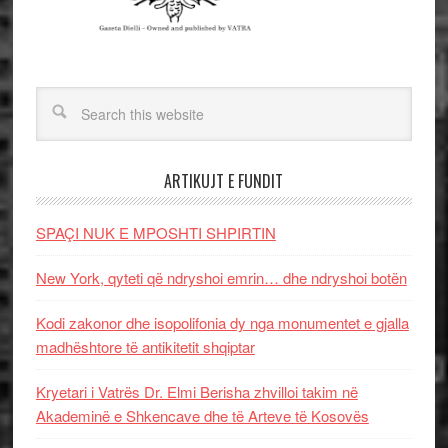
ARTIKUJT E FUNDIT
SPAÇI NUK E MPOSHTI SHPIRTIN
New York, qyteti që ndryshoi emrin… dhe ndryshoi botën
Kodi zakonor dhe isopolifonia dy nga monumentet e gjalla
madhështore të antikitetit shqiptar
Kryetari i Vatrës Dr. Elmi Berisha zhvilloi takim në
Akademinë e Shkencave dhe të Arteve të Kosovës