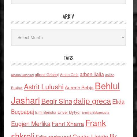
ARKIV
Arkiv
TAGS
arben llalla
alfons Grishaj
Anton Cefa
asllan
albano kolonjari
Behlul
Astrit Lulushi
Aurenc Bebja
Bushati
Jashari
dalip greca
Beqir Sina
Elida
Buçpapaj
Enver Bytyci
Elmi Berisha
Ermira Babamusta
Frank
Eugjen Merlika
Fahri Xharra
shkreli
Ilir
Gezim Llojdia
Fritz radovani