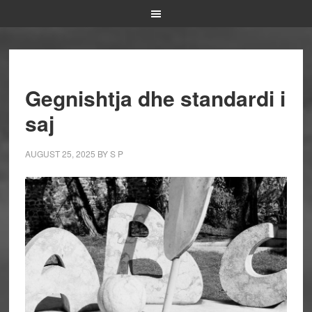
Gegnishtja dhe standardi i
saj
AUGUST 25, 2025
BY
S P