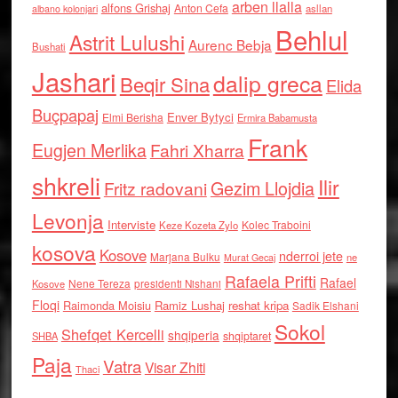
arben llalla
alfons Grishaj
Anton Cefa
asllan
albano kolonjari
Behlul
Astrit Lulushi
Aurenc Bebja
Bushati
Jashari
dalip greca
Beqir Sina
Elida
Buçpapaj
Enver Bytyci
Elmi Berisha
Ermira Babamusta
Frank
Eugjen Merlika
Fahri Xharra
shkreli
Ilir
Gezim Llojdia
Fritz radovani
Levonja
Interviste
Kolec Traboini
Keze Kozeta Zylo
kosova
Kosove
nderroi jete
Marjana Bulku
ne
Murat Gecaj
Rafaela Prifti
Rafael
Nene Tereza
Kosove
presidenti Nishani
Floqi
Raimonda Moisiu
Ramiz Lushaj
reshat kripa
Sadik Elshani
Sokol
Shefqet Kercelli
shqiperia
shqiptaret
SHBA
Paja
Vatra
Visar Zhiti
Thaci