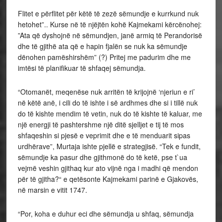
Flitet e përflitet për këtë të zezë sëmundje e kurrkund nuk
hetohet”.. Kurse në të njëjtën kohë Kajmekami kërcënohej:
”Ata që dyshojnë në sëmundjen, janë armiq të Perandorisë
dhe të gjithë ata që e hapin fjalën se nuk ka sëmundje
dënohen pamëshirshëm” (?) Pritej me padurim dhe me
imtësi të planifikuar të shfaqej sëmundja.
“Otomanët, meqenëse nuk arritën të krijojnë ‘njeriun e ri’
në këtë anë, i cili do të ishte i së ardhmes dhe si i tillë nuk
do të kishte mendim të vetin, nuk do të kishte të kaluar, me
një energji të pashtershme një ditë sjelljet e tij të mos
shfaqeshin si pjesë e veprimit dhe e të menduarit sipas
urdhërave”, Murtaja ishte pjellë e strategjisë. “Tek e fundit,
sëmundje ka pasur dhe gjithmonë do të ketë, pse t`ua
vejmë veshin gjithaq kur ato vijnë nga i madhi që mendon
për të gjitha?“ e qetësonte Kajmekami parinë e Gjakovës,
në marsin e vitit 1747.
“Por, koha e duhur eci dhe sëmundja u shfaq, sëmundja