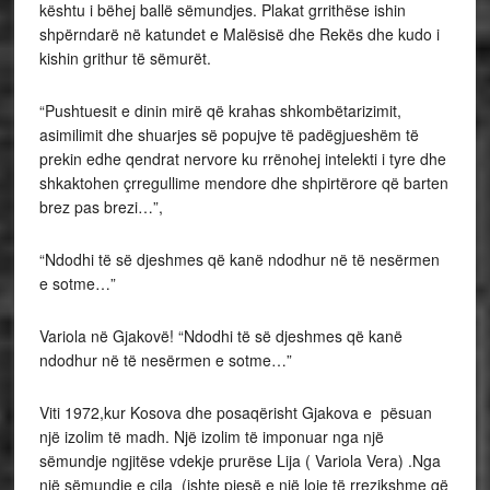
kështu i bëhej ballë sëmundjes. Plakat grrithëse ishin
shpërndarë në katundet e Malësisë dhe Rekës dhe kudo i
kishin grithur të sëmurët.
“Pushtuesit e dinin mirë që krahas shkombëtarizimit,
asimilimit dhe shuarjes së popujve të padëgjueshëm të
prekin edhe qendrat nervore ku rrënohej intelekti i tyre dhe
shkaktohen çrregullime mendore dhe shpirtërore që barten
brez pas brezi…”,
“Ndodhi të së djeshmes që kanë ndodhur në të nesërmen
e sotme…”
Variola në Gjakovë! “Ndodhi të së djeshmes që kanë
ndodhur në të nesërmen e sotme…”
Viti 1972,kur Kosova dhe posaqërisht Gjakova e pësuan
një izolim të madh. Një izolim të imponuar nga një
sëmundje ngjitëse vdekje prurëse Lija ( Variola Vera) .Nga
një sëmundje e cila (ishte pjesë e një loje të rrezikshme që