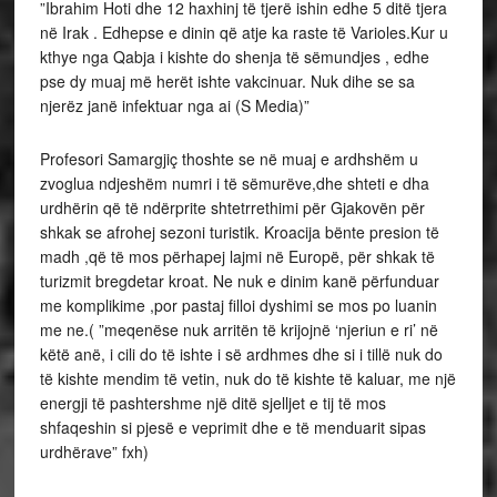
”Ibrahim Hoti dhe 12 haxhinj të tjerë ishin edhe 5 ditë tjera
në Irak . Edhepse e dinin që atje ka raste të Varioles.Kur u
kthye nga Qabja i kishte do shenja të sëmundjes , edhe
pse dy muaj më herët ishte vakcinuar. Nuk dihe se sa
njerëz janë infektuar nga ai (S Media)”
Profesori Samargjiç thoshte se në muaj e ardhshëm u
zvoglua ndjeshëm numri i të sëmurëve,dhe shteti e dha
urdhërin që të ndërprite shtetrrethimi për Gjakovën për
shkak se afrohej sezoni turistik. Kroacija bënte presion të
madh ,që të mos përhapej lajmi në Europë, për shkak të
turizmit bregdetar kroat. Ne nuk e dinim kanë përfunduar
me komplikime ,por pastaj filloi dyshimi se mos po luanin
me ne.( ”meqenëse nuk arritën të krijojnë ‘njeriun e ri’ në
këtë anë, i cili do të ishte i së ardhmes dhe si i tillë nuk do
të kishte mendim të vetin, nuk do të kishte të kaluar, me një
energji të pashtershme një ditë sjelljet e tij të mos
shfaqeshin si pjesë e veprimit dhe e të menduarit sipas
urdhërave” fxh)