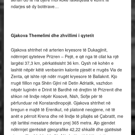
ndarjes së dy botërave…
Gjakova Themelimi dhe zhvillimi i qytetit
Gjakova shtrihet në arterien kryesore të Dukagjinit,
ndërmjet qyteteve Prizren – Pejë, e që nga të cilat ka një
largësi 37,3 km, përkatësisht 36 km. Qysh në kohën e
lashtë nëpër këtë venbanim kalonte pjesët e rrugës Via de
Zenta, që ishte një ndër rrugët kryesore të Ballaknit. Kjo
rrugë filllon nga Shën Gjini në Detin Adriatik, vazhdon
nëpër luginën e Drinit të Bardhë në drejtim të Prizrenit dhe
shkon në lindje nëpër Kosovë, Nish, Sofje për të
përfunduar në Konstandinopojë. Gjakova shtrihet në
bregun e majtë të Erenikut, në platonë neogjene, në të
anët e përroit Krena dhe në lindje të pllajës së Çabratit, me
një lartësi mesatare detare prej 365 metra. Ajo gjendet
ndërmjet gjerësisë gjeografike 42,22 shkallë dhe gjatësisë