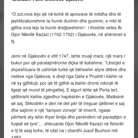
“O zot,mos lejo që në kohë të sprovave të mëdha dhe të
jashtëzakonshme ta humb durimin dhe guximin, e mbi të
gjitha mos lejo ta humb drejtpeshimin”- i thoshte vetes At
Gjon Nikollë Kazazi (1702-1752) i Gjakovës, në shënimet e
tij.
Jemi në Gjakovën e vitit 1747, ishte muaji mars, një mars i
bukur por që paralajmëronte diçka të kobshme. ”Lëvizjet e
shpeshtuara të ushtrisë turke që bëheshin atyre ditëve dhe
netëve nga Gjakova, e drejt nga Qafa e Prushit i kishin ra
në sy gjithkujt, por që të gjithë ia kishin dronë ndonjë të
ligeje që mund të përgatitej. E sigurt ishte që Porta lart,
qëllimisht kishte zgjedhur hapësirën e Gjakovës, Malësinë
së saj, Shkodrën e deri në det për të treguar qëllimet e saj
dhe sajimin e një “tampon zoneje” të tmerrit, ngase
përherë aty ishin thyer lindja dhe perëndimi në paraqitjen e
fuqisë së tyre”… shkruante Gjon Nikollë Kazazi në fletorët
e tij të asaj kohe, të cilat na i zbardhi Jusuf Buxhovi më
1982.