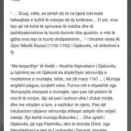
“ … Druaj, vëlla, se sërish do të na bjerë mbi kokë
fatkeqësia e kufirit të ndarjes së dy botërave… O zot, mos
lejo që në kohë të sprovave të mëdha dhe të
jashtëzakonshme ta humb durimin dhe guximin, e mbi të
gjitha mos lejo ta humb drejtpeshimin…”- i thoshte vetes At
Gjon Nikollë Kazazi (1702-1752) i Gjakovës, në shënimet e
tij.
“Me keqardhje“ të thellë – thoshte Kajmekami i Gjakovës,
ju lajmëroj se në Gjakovë ka shpërthyer sëmundja e
rrezikshme e murtajës. Ishte, më 28 mars 1747… ( Murtaja
anglisht plague, turqisht veba. Forma më e shpeshtë nga
Xenopsylla cheopsis e murtajës, vjen pas një pickimi të
morrit të minjve. Ajo së pari i sulmon dhe i zhduk minjtë,
dhe me mbytjen e tyre, e vazhdon te njeriu. Pas një
inkubacioni njëjavor sëmundja shfaqet ashpër dhe mbjell
vdekje. Kjo është murtaja Bubonike.) …Dhe qyteti i
Gjakovës, që nga Pashtriku, deri te brenda Drinit, nga
Nënshkëlzeni e deri te Lumbardhi i Deçanit, shpallej