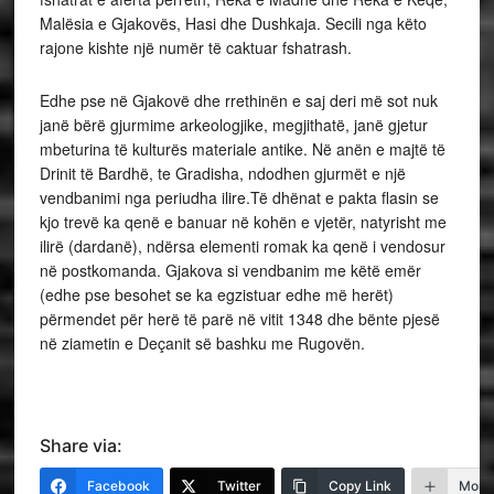
Malësia e Gjakovës, Hasi dhe Dushkaja. Secili nga këto
rajone kishte një numër të caktuar fshatrash.
Edhe pse në Gjakovë dhe rrethinën e saj deri më sot nuk
janë bërë gjurmime arkeologjike, megjithatë, janë gjetur
mbeturina të kulturës materiale antike. Në anën e majtë të
Drinit të Bardhë, te Gradisha, ndodhen gjurmët e një
vendbanimi nga periudha ilire.Të dhënat e pakta flasin se
kjo trevë ka qenë e banuar në kohën e vjetër, natyrisht me
ilirë (dardanë), ndërsa elementi romak ka qenë i vendosur
në postkomanda. Gjakova si vendbanim me këtë emër
(edhe pse besohet se ka egzistuar edhe më herët)
përmendet për herë të parë në vitit 1348 dhe bënte pjesë
në ziametin e Deçanit së bashku me Rugovën.
Share via:
Facebook
Twitter
Copy Link
More