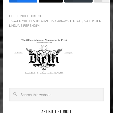
FILED UNDER:
HISTORI
TAGGED WITH:
FAHRI XHARRA
,
GJAKOVA
,
HISTORI
,
KU THYHEN
,
LINDJA E PERENDIMI
ARTIKUJT E FUNDIT