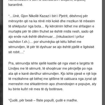
karantinë.
“…Unë, Gjon Nikollë Kazazi i biri i Pjetrit, dëshmoj për
mënxyrën që na ka rënë mbi kokë dhe rrezikun të mbesim
të shkëputur nga bota… Ky kërcënim lidhet me shfaqjen e
murtajës për të cilën thuhet se është midis nesh, sado që
ajo ende nuk është dëshmuar…(inkubacioni i pritur
vazhdon f.xh.)… por shumëçka që këtu lidhet me
sëmundjen, lë për të dyshuar se ajo është pjellë e ligësisë
së robit….”
Pra, sëmundja ishte sjellë kastile që nga viset e largëta të
Lindjes me të sëmurë, të shoqëruar me përcjellje po nga
ata që e kanë derdhur sëmundjen. Kjo ishte pjesë e një loje
të rrezikshme që bëhej me qëllime të caktuara nga zyrat që
merreshin me shkatërrimin apo zhvendosjen e popujve, aty
ku binte kufiri në mes të dy botërave.
“Çudë, për besë – fliste populli, çudë e madhe.