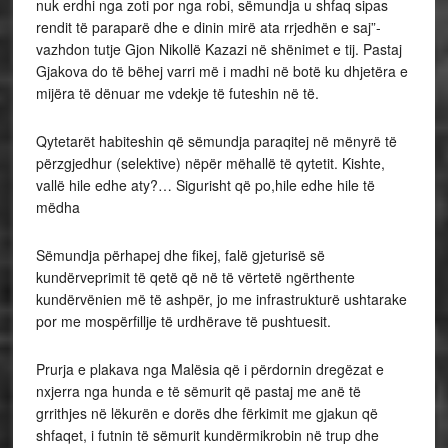
nuk erdhi nga zoti por nga robi, sëmundja u shfaq sipas
rendit të paraparë dhe e dinin mirë ata rrjedhën e saj”-
vazhdon tutje Gjon Nikollë Kazazi në shënimet e tij. Pastaj
Gjakova do të bëhej varri më i madhi në botë ku dhjetëra e
mijëra të dënuar me vdekje të futeshin në të.
Qytetarët habiteshin që sëmundja paraqitej në mënyrë të
përzgjedhur (selektive) nëpër mëhallë të qytetit. Kishte,
vallë hile edhe aty?… Sigurisht që po,hile edhe hile të
mëdha
Sëmundja përhapej dhe fikej, falë gjeturisë së
kundërveprimit të qetë që në të vërtetë ngërthente
kundërvënien më të ashpër, jo me infrastrukturë ushtarake
por me mospërfillje të urdhërave të pushtuesit.
Prurja e plakava nga Malësia që i përdornin dregëzat e
nxjerra nga hunda e të sëmurit që pastaj me anë të
grrithjes në lëkurën e dorës dhe fërkimit me gjakun që
shfaqet, i futnin të sëmurit kundërmikrobin në trup dhe