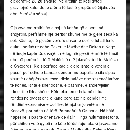
gjeografike 20.26 shkallë. Në drejtim të këtij qyteti
gravitojnë katundet e afërta të fushë-gropës së Gjakovës
dhe të rrëzës së saj.
Gjakova me rrethinën e saj në kohën që e kemi në
shqyrtim, përfshinte një territor shumë më të gjërë sesa ka
sot. Kështu, në pjesën veriore shkonte deri te fshati Isniq,
duke i përfshirë edhe Rekën e Madhe dhe Rekën e Keqe,
në lindje kapte Dushkajën, në jug një pjesë të mirë të Hasit
dhe në perëndim tërë Malësinë e Gjakovës deri te Malësia
e Shkodrës. Kjo sipërfaqe kaq e gjërë ishte jo vetëm e
pasur, por edhe e banuar dendur me popullsi e cila sipas
shumë udhëpërshkruesve, diplomatëve dhe shkencëtarëve
të kohës, ishte e shëndoshë, e pashme, e zhdërvjellët,
trime dhe liridashëse. Këto elemente ia kanë shtuar
rëndësinë qytetit dhe e kanë bërë atë një qendër me
rëndësi ekonomike e politike, të njohur jo vetëm në
Kosovë, por edhe në tërë Perandërinë Osmane. Në këtë
hapësirë, sipas të dhënave që dalin – nga hulumtimet tona,
përfshihen vetë qyteti me këto tërësi rajonale: Gjakova me
fshatrat e afërta përreth, Reka e Madhe dhe Reka e Keqe,