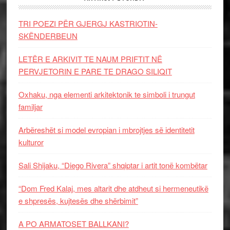
TRI POEZI PËR GJERGJ KASTRIOTIN-
SKËNDERBEUN
LETËR E ARKIVIT TE NAUM PRIFTIT NË
PERVJETORIN E PARE TE DRAGO SILIQIT
Oxhaku, nga elementi arkitektonik te simboli i trungut
familjar
Arbëreshët si model evropian i mbrojtjes së identitetit
kulturor
Sali Shijaku, “Diego Rivera” shqiptar i artit tonë kombëtar
“Dom Fred Kalaj, mes altarit dhe atdheut si hermeneutikë
e shpresës, kujtesës dhe shërbimit”
A PO ARMATOSET BALLKANI?