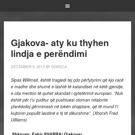
Gjakova- aty ku thyhen
lindja e perëndimi
DECEMBER 9, 2013
BY
DGRECA
Sipas Willimsit, është tragjedi tej çdo përfytyrimi që kjo racë
e madhe dhe shumë e lashtë të katandiset në këtë gjendje,
e cila meriton të quhet skandali i qytetërimit europian. “Nuk
është për t’u çuditur që pushtuesi otoman ndalonte
çfarëdolloj gërmimesh në tokën shqiptare, që të mund t’i
kujtonin popullit lavdinë e tij të dikurshme”.
(
Xhorxh Fred
Uilliams)
Shkruan: Fahir XHARRA/ Gjakove/