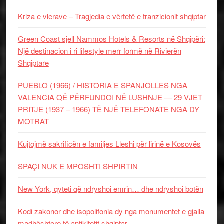
Kriza e vlerave – Tragjedia e vërtetë e tranzicionit shqiptar
Green Coast sjell Nammos Hotels & Resorts në Shqipëri:
Një destinacion i ri lifestyle merr formë në Rivierën
Shqiptare
PUEBLO (1966) / HISTORIA E SPANJOLLES NGA
VALENCIA QË PËRFUNDOI NË LUSHNJE — 29 VJET
PRITJE (1937 – 1966) TË NJË TELEFONATE NGA DY
MOTRAT
Kujtojmë sakrificën e familjes Lleshi për lirinë e Kosovës
SPAÇI NUK E MPOSHTI SHPIRTIN
New York, qyteti që ndryshoi emrin… dhe ndryshoi botën
Kodi zakonor dhe isopolifonia dy nga monumentet e gjalla
madhështore të antikitetit shqiptar