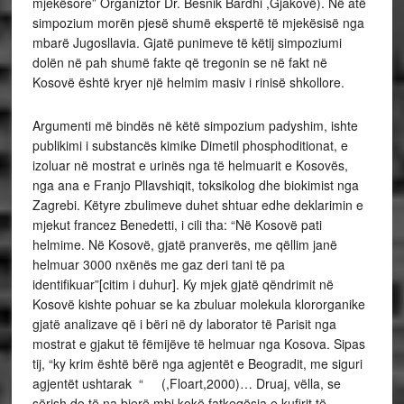
mjekësore” Organiztor Dr. Besnik Bardhi ,Gjakovë). Në atë
simpozium morën pjesë shumë ekspertë të mjekësisë nga
mbarë Jugosllavia. Gjatë punimeve të këtij simpoziumi
dolën në pah shumë fakte që tregonin se në fakt në
Kosovë është kryer një helmim masiv i rinisë shkollore.
Argumenti më bindës në këtë simpozium padyshim, ishte
publikimi i substancës kimike Dimetil phosphoditionat, e
izoluar në mostrat e urinës nga të helmuarit e Kosovës,
nga ana e Franjo Pllavshiqit, toksikolog dhe biokimist nga
Zagrebi. Këtyre zbulimeve duhet shtuar edhe deklarimin e
mjekut francez Benedetti, i cili tha: “Në Kosovë pati
helmime. Në Kosovë, gjatë pranverës, me qëllim janë
helmuar 3000 nxënës me gaz deri tani të pa
identifikuar”[citim i duhur]. Ky mjek gjatë qëndrimit në
Kosovë kishte pohuar se ka zbuluar molekula klororganike
gjatë analizave që i bëri në dy laborator të Parisit nga
mostrat e gjakut të fëmijëve të helmuar nga Kosova. Sipas
tij, “ky krim është bërë nga agjentët e Beogradit, me siguri
agjentët ushtarak “ (,Floart,2000)… Druaj, vëlla, se
sërish do të na bjerë mbi kokë fatkeqësia e kufirit të