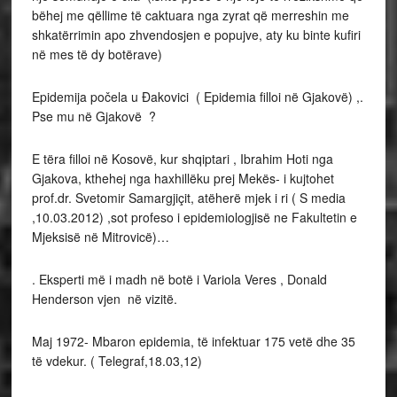
bëhej me qëllime të caktuara nga zyrat që merreshin me
shkatërrimin apo zhvendosjen e popujve, aty ku binte kufiri
në mes të dy botërave)
Epidemija počela u Đakovici ( Epidemia filloi në Gjakovë) ,.
Pse mu në Gjakovë ?
E tëra filloi në Kosovë, kur shqiptari , Ibrahim Hoti nga
Gjakova, kthehej nga haxhillëku prej Mekës- i kujtohet
prof.dr. Svetomir Samargjiçit, atëherë mjek i ri ( S media
,10.03.2012) ,sot profeso i epidemiologjisë ne Fakultetin e
Mjeksisë në Mitrovicë)…
. Eksperti më i madh në botë i Variola Veres , Donald
Henderson vjen në vizitë.
Maj 1972- Mbaron epidemia, të infektuar 175 vetë dhe 35
të vdekur. ( Telegraf,18.03,12)