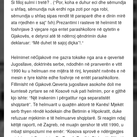
Si filloj sulmi i tretë? . (“Por, koha e duhur eci dhe sëmundja
u shfaq, sëmundja nuk erdhi nga zoti por nga robi,
sëmundja u shfaq sipas rendit të paraparë dhe e dinin mirë
ata rrjedhën e saj” fxh).Prezantimi i rasteve të helmimit të
foshnjave 3 vjeçare nga entet parashkollore në qytetin e
Gjakovës, e detyroi atë të ndërroj qëndrimin duke
deklaruar: “Më duhet të sajoj diçka”!.“
Helmimet nëGjakovë me gazra toksike nga ana e qeverisë
Jugosllave, doktrinës serbe, ndodhën në pranverën e vitit
1990 ku u helmuan me mijëra të rinj, kryesisht nxënës e në
mesin e tyre kishte edhe foshnje në entët parashkollore.
Fillimisht në Gjakovë.Qeveria jugosllave asokohe doli me
kumtesë zyrtare se në Kosovë nuk pati helmim, por e gjithë
kjo ishte: “Një inskenim i përgatitur nga separatistët
shqiptarë”. Të helmuarit u quajtën aktorë të Kanës! Mjekët
serb thyen rëndë kodeksin dhe Betimin e Hipokratit, duke
refuzuar mjekimin e të helmuarve shqiptarë. Si reagim ndaj
këtijë raporti, në Zagreb, në muajin qershor të vitit 1990, u
mbajt simpoziumi me emër: “Kosova sprovë e ndërgjegjes