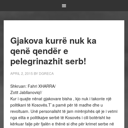
Gjakova kurrë nuk ka
qenë qendër e
pelegrinazhit serb!
APRIL 2, 2015
BY
DGRECA
Shkruan: Fahri XHARRA/
Zotit Jabllanoviq!/
Kur i quajte nënat gjakovare bisha , kjo nuk i takonte një
politikani të Kosovës.T`a pamë për të madhe dhe u
revoltuam. Unë personalisht të jam mirënjohës që je i vetmi
nga elita e politikajve serbë të Kosovës i cili botërisht ke
kërkuar falje për fjalën e thënë si dhe për krimet serbe në