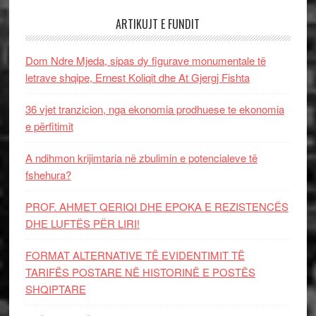
ARTIKUJT E FUNDIT
Dom Ndre Mjeda, sipas dy figurave monumentale të
letrave shqipe, Ernest Koliqit dhe At Gjergj Fishta
36 vjet tranzicion, nga ekonomia prodhuese te ekonomia
e përfitimit
A ndihmon krijimtaria në zbulimin e potencialeve të
fshehura?
PROF. AHMET QERIQI DHE EPOKA E REZISTENCЁS
DHE LUFTЁS PЁR LIRI!
FORMAT ALTERNATIVE TË EVIDENTIMIT TË
TARIFËS POSTARE NË HISTORINË E POSTËS
SHQIPTARE