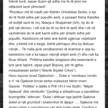
folenë tonë, sepse duam që edhe me fe të jemi me
vëllezërit tanë çlirimtarë”.
“Rrezikun më të madh për Kishën Ortodokse Serbe, e kjo
do të thotë edhe për popullin serb, e paraqet Kisha Katolike
në kufijtë tanë të rinj. Ndarja e Shqipërisë (fxh), ky do të
jetë një demon, i cili nuk do të na lërë të qetë dhe i cili në
vazhdimësi do të jetë barrë edhe për shtetin edhe për
popullin. Katolicizmi në këto anë është zgjeruar relativisht
dhe, ç‘është më e keqja, është përhapur dhe ka lëshuar
rrënjë… Të rralla janë vendbanimet në krahinat e reja ku
katolicizmi nuk e ka kapur ndonjë shpirt serb (!) dhe nuk ka
fituar ithtarë. ”Priftëria katolike shqiptare dhe besimtarët e
tyre janë fajtorë, sipas popit Bojoviq, për të gjitha
mossukseset serbe“(“Vesnik Srpske Crkve”).
Hocu topove iznad Djakovice!…. Duke e “vendosur rendin
e ri” në Gjakovë forcat serbo-malazeze bënin tmerr.
Gazeta “ Politika” e datës 6 Prill 1913 me titullin: “Nëpër
Gjakovë” dhe nëntitullin ”Çerdhja e shkatërruar e banditëve
kryengritës” shkruan: ”Duke i shikuar nga jashtë Gjakova
duket si një grumbull i shatorrëve të djegur …. Gjakova me
shekuj ishte e paarritshme për tërë botën tjetër. Çerdhja e