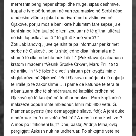
merreshin peng nëpër shtëpi dhe rrugë, sipas dëshmive,
trupat e tyre përfunduan në varreza masive në Serbi nëse
e ndjekim vijën e gjakut dhe rivarrimet e viktimave në
Gjakovë, por ju mos e bëni këtë hulumtim fare sepse ju e
keni simbolikën tuaj që e keni zbuluar në të gjitha luftërat
në ish Jugosllavi se të ” të gjithë kanë vrarë’! “
Zoti Jabllanoviq , juve që ishit të pa informuar për krimet
serbe në Gjakovë , po iu shtoj edhe disa infromata më
shumë të cilat ndoshta nuk i dini :” (Pokrštavanje albanaca
krstom i mačem) “Vesnik Srpske Crkve”, Mars-Prill 1913,
në artikullin “Në folenë e vet” shkruan për kryqëzimin e
shqiptarëve në Gjakovë: “Sot Gjakova e përjetoi një ngjarje
të rrallë jo të zakonshme … i pamë që katunde të tëra të
albanizuara dhe të shndërruara në katolikë erdhën në
Gjakovë që të kalojnë në fenë ortodokse. Para kapitanisë
malazeze populli ishte mbledhur. Ishin mbi 600 vetë. G.
Plamenac pyeste (me demagogjinë sllave, fxh): A jeni duke
e ndërruar fenë me vetë-dëshirë? A mos iu dha kush zor?
A mos po i frikoheni kujt? Dhe, pastaj Andrija Mihajloviq
përgjigjet: Askush nuk na urdhëruar. Po shkojmë vetë në