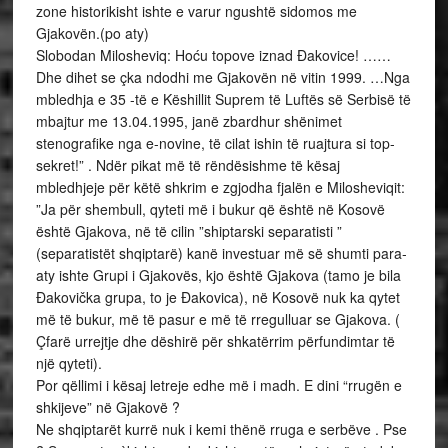
zone historikisht ishte e varur ngushtë sidomos me
Gjakovën.(po aty)
Slobodan Milosheviq: Hoću topove iznad Đakovice! ……
Dhe dihet se çka ndodhi me Gjakovën në vitin 1999. …Nga
mbledhja e 35 -të e Këshillit Suprem të Luftës së Serbisë të
mbajtur me 13.04.1995, janë zbardhur shënimet
stenografike nga e-novine, të cilat ishin të ruajtura si top-
sekret!” . Ndër pikat më të rëndësishme të kësaj
mbledhjeje për këtë shkrim e zgjodha fjalën e Milosheviqit:
”Ja për shembull, qyteti më i bukur që është në Kosovë
është Gjakova, në të cilin ”shiptarski separatisti ”
(separatistët shqiptarë) kanë investuar më së shumti para-
aty ishte Grupi i Gjakovës, kjo është Gjakova (tamo je bila
Đakovička grupa, to je Đakovica), në Kosovë nuk ka qytet
më të bukur, më të pasur e më të rregulluar se Gjakova. (
Çfarë urrejtje dhe dëshirë për shkatërrim përfundimtar të
një qyteti).
Por qëllimi i kësaj letreje edhe më i madh. E dini “rrugën e
shkijeve” në Gjakovë ?
Ne shqiptarët kurrë nuk i kemi thënë rruga e serbëve . Pse