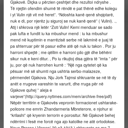
Gjakovë. Diçka u përzien çeshtjet dhe rezultoi ndryshe .
Të njejtin ofendim shumë të rëndë e pat thënë edhe kolegu
i yt Vulin një vit më heret”. “Ndoshta kanë qenë shqiptarë,
nuk e di, por njerëz ju siguroj se nuk kanë qenë” ( Vulini). .,
Atij i shkrova një letër “Zoti Vulin! Kemi menduar se sado
pak lufta e fundit iu ka mbushur mend : iu ka mbushur
mend në kuptimin e marrëzisë serbe në lakminë e juaj të
pa shterruar për të pasur edhe atë që nuk iu takon . Por ju
harroni shpejtë ; me qëllim e harroni çdo gjë dhe bëhëni
sikur nuk e keni ditur. , Po iu rikujtoj disa gjëra të ”imta ” për
ju, por që nuk harrohen kurrë : ”Një nga qytetet që ka
pësuar më së shumti nga ushtria serbo-malazeze,
përmendet Gjakova. Nju Jork Tajmsi shkruante se në të dy
anët e rrugeve vareshin te varurit, dhe rruga për në
Gjakove quhej ” aleja e
varjeve”(http://query.nytimes.com/mem/archive-free/pdf)
Nëpër territirin e Gjakovës vepronin formacionet ushtarake-
policore me emrin Zhandarmeria Mbreterore, e njohur si
“krilashi” që kryenin terrorin e porositur. Në Gjakovë behej
ndërrimi i fesë me forcë nga ajo katolike ne atë ortodokse.
Neue Preese i Vjenes( 20.o3.1913 ) shkruante se me 7