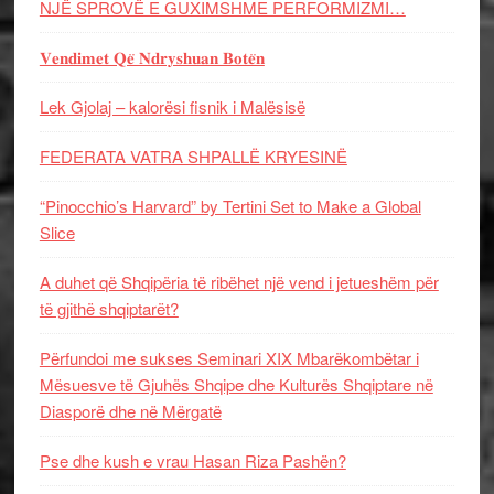
NJË SPROVË E GUXIMSHME PERFORMIZMI…
𝐕𝐞𝐧𝐝𝐢𝐦𝐞𝐭 𝐐𝐞̈ 𝐍𝐝𝐫𝐲𝐬𝐡𝐮𝐚𝐧 𝐁𝐨𝐭𝐞̈𝐧
Lek Gjolaj – kalorësi fisnik i Malësisë
FEDERATA VATRA SHPALLË KRYESINË
“Pinocchio’s Harvard” by Tertini Set to Make a Global
Slice
A duhet që Shqipëria të ribëhet një vend i jetueshëm për
të gjithë shqiptarët?
Përfundoi me sukses Seminari XIX Mbarëkombëtar i
Mësuesve të Gjuhës Shqipe dhe Kulturës Shqiptare në
Diasporë dhe në Mërgatë
Pse dhe kush e vrau Hasan Riza Pashën?