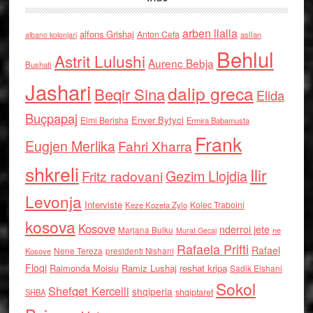
arben llalla
alfons Grishaj
Anton Cefa
asllan
albano kolonjari
Behlul
Astrit Lulushi
Aurenc Bebja
Bushati
Jashari
dalip greca
Beqir Sina
Elida
Buçpapaj
Enver Bytyci
Elmi Berisha
Ermira Babamusta
Frank
Eugjen Merlika
Fahri Xharra
shkreli
Ilir
Gezim Llojdia
Fritz radovani
Levonja
Interviste
Kolec Traboini
Keze Kozeta Zylo
kosova
Kosove
nderroi jete
Marjana Bulku
ne
Murat Gecaj
Rafaela Prifti
Rafael
Nene Tereza
Kosove
presidenti Nishani
Floqi
Raimonda Moisiu
Ramiz Lushaj
reshat kripa
Sadik Elshani
Sokol
Shefqet Kercelli
shqiperia
shqiptaret
SHBA