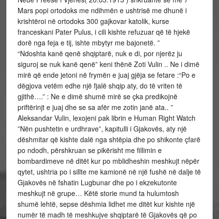
Mars popi ortodoks me ndihmën e ushtrisë me dhunë i
krishtëroi në ortodoks 300 gajkovar katolik, kurse
franceskani Pater Pulus, i cili kishte refuzuar që të hjekë
dorë nga feja e tij, ishte mbytyr me bajonetë. ”
“Ndoshta kanë qenë shqiptarë, nuk e di, por njerëz ju
siguroj se nuk kanë qenë” keni thënë Zoti Vulin .. Ne i dimë
mirë që ende jetoni në frymën e juaj gjëja se fetare :“Po e
dëgjova vetëm edhe një fjalë shqip aty, do të vriten të
gjithë….” : Ne e dimë shumë mirë se çka predikojnë
priftërinjt e juaj dhe se sa afër me zotin janë ata.. ”
Aleksandar Vulin, lexojeni pak librin e Human Right Watch
”Nën pushtetin e urdhrave”, kapitulli i Gjakovës, aty një
dëshmitar që kishte dalë nga shtëpia dhe po shikonte çfarë
po ndodh, përshkruan se pikërisht me fillimin e
bombardimeve në ditët kur po mblidheshin meshkujt nëpër
qytet, ushtria po i sillte me kamionë në një fushë në dalje të
Gjakovës në fshatin Lugbunar dhe po i ekzekutonte
meshkujt në grupe… Këtë storie mund ta hulumtosh
shumë lehtë, sepse dëshmia lidhet me ditët kur kishte një
numër të madh të meshkujve shqiptarë të Gjakovës që po