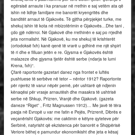
egërsisë arnaute i ka pranuar në rrethin e saj vetëm ata që
ishin në lidhje familjare me banorët kryengritës dhe
banditët arnaut të Gjakovës. Të gjitha përpjekjet turke, me
shekuj ishin të kota në mbizotërimin e Gjakovës…Dhe tani ,
çdo gjë ndërroi. Në Gjakovë dhe rrethinën e saj po rrjedhë
jeta normalisht. Në Gjakovë, ku me shekuj të krishterët
(ortodoksë fxh) kanë qenë të vrarë u gdhinë me një shpirt
të ri dhe e filluan jetën e re. Gjysma e Gjakovës është
malazeze dhe gjysma tjetër është serbe (ndarja te lumi
Krena, fxh)“.
Çfarë raportonte gazetari danez nga frontet e luftës
pushtuese të serbëve në tetor – nëntor 1912? Raportonte
për njerëz të varur nëpër pemë, për ushtarë që ndjenin
kënaqësi për vrasje arnautësh dhe masakra të ushtrisë
serbe në Shkup, Prizren, Vranjë dhe Gjakovë. (gazeta
daneze “Riget” , Fritz Magnussen 1912)… Me javë të tëra
paqja në Evropë u var me fatin e Pejës, Prizrenit, Dibrës e
veçanërisht Gjakovës: me caktimin e këtyre qyteteve për
Serbinë, natyrisht që ekzistenca për banorët e Shqipërisë
Veriore bëhej e pamundur ekonomikisht dhe jeta e kësaj