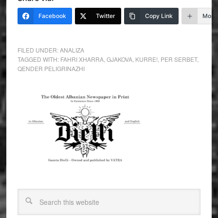
Facebook
Twitter
Copy Link
More
FILED UNDER:
ANALIZA
TAGGED WITH:
FAHRI XHARRA
,
GJAKOVA
,
KURRE!
,
PER SERBET
,
QENDER PELIGRINAZHI