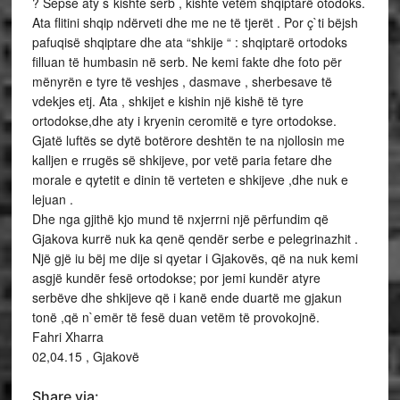
? Sepse aty s`kishte serb , kishte vetëm shqiptarë otodoks.
Ata flitini shqip ndërveti dhe me ne të tjerët . Por ç`ti bëjsh
pafuqisë shqiptare dhe ata “shkije “ : shqiptarë ortodoks
filluan të humbasin në serb. Ne kemi fakte dhe foto për
mënyrën e tyre të veshjes , dasmave , sherbesave të
vdekjes etj. Ata , shkijet e kishin një kishë të tyre
ortodokse,dhe aty i kryenin ceromitë e tyre ortodokse.
Gjatë luftës se dytë botërore deshtën te na njollosin me
kalljen e rrugës së shkijeve, por vetë paria fetare dhe
morale e qytetit e dinin të verteten e shkijeve ,dhe nuk e
lejuan .
Dhe nga gjithë kjo mund të nxjerrni një përfundim që
Gjakova kurrë nuk ka qenë qendër serbe e pelegrinazhit .
Një gjë iu bëj me dije si qyetar i Gjakovës, që na nuk kemi
asgjë kundër fesë ortodokse; por jemi kundër atyre
serbëve dhe shkijeve që i kanë ende duartë me gjakun
tonë ,që n`emër të fesë duan vetëm të provokojnë.
Fahri Xharra
02,04.15 , Gjakovë
Share via: