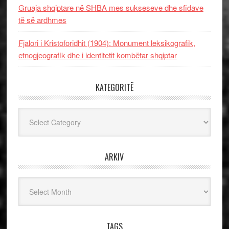
Gruaja shqiptare në SHBA mes sukseseve dhe sfidave
të së ardhmes
Fjalori i Kristoforidhit (1904): Monument leksikografik,
etnogjeografik dhe i identitetit kombëtar shqiptar
KATEGORITË
Kategoritë
ARKIV
Arkiv
TAGS