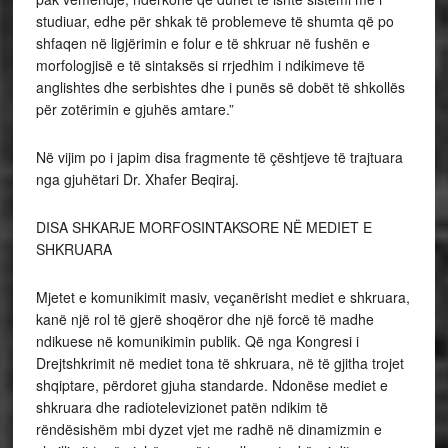
studiuar, edhe për shkak të problemeve të shumta që po
shfaqen në ligjërimin e folur e të shkruar në fushën e
morfologjisë e të sintaksës si rrjedhim i ndikimeve të
anglishtes dhe serbishtes dhe i punës së dobët të shkollës
për zotërimin e gjuhës amtare.”
Në vijim po i japim disa fragmente të çështjeve të trajtuara
nga gjuhëtari Dr. Xhafer Beqiraj.
DISA SHKARJE MORFOSINTAKSORE NË MEDIET E
SHKRUARA
Mjetet e komunikimit masiv, veçanërisht mediet e shkruara,
kanë një rol të gjerë shoqëror dhe një forcë të madhe
ndikuese në komunikimin publik. Që nga Kongresi i
Drejtshkrimit në mediet tona të shkruara, në të gjitha trojet
shqiptare, përdoret gjuha standarde. Ndonëse mediet e
shkruara dhe radiotelevizionet patën ndikim të
rëndësishëm mbi dyzet vjet me radhë në dinamizmin e