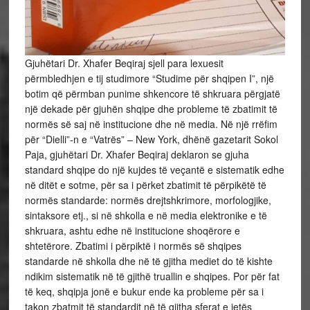
Gjuhëtari Dr. Xhafer Beqiraj sjell para lexuesit
përmbledhjen e tij studimore “Studime për shqipen I”, një
botim që përmban punime shkencore të shkruara përgjatë
një dekade për gjuhën shqipe dhe probleme të zbatimit të
normës së saj në institucione dhe në media. Në një rrëfim
për “Dielli”-n e “Vatrës” – New York, dhënë gazetarit Sokol
Paja, gjuhëtari Dr. Xhafer Beqiraj deklaron se gjuha
standard shqipe do një kujdes të veçantë e sistematik edhe
në ditët e sotme, për sa i përket zbatimit të përpikëtë të
normës standarde: normës drejtshkrimore, morfologjike,
sintaksore etj., si në shkolla e në media elektronike e të
shkruara, ashtu edhe në institucione shoqërore e
shtetërore. Zbatimi i përpiktë i normës së shqipes
standarde në shkolla dhe në të gjitha mediet do të kishte
ndikim sistematik në të gjithë truallin e shqipes. Por për fat
të keq, shqipja jonë e bukur ende ka probleme për sa i
takon zbatmit të standardit në të gjitha sferat e jetës