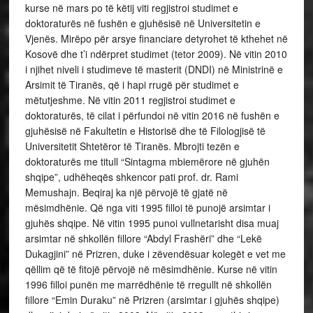
kurse në mars po të këtij viti regjistroi studimet e
doktoraturës në fushën e gjuhësisë në Universitetin e
Vjenës. Mirëpo për arsye financiare detyrohet të kthehet në
Kosovë dhe t’i ndërpret studimet (tetor 2009). Në vitin 2010
i njihet niveli i studimeve të masterit (DNDI) në Ministrinë e
Arsimit të Tiranës, që i hapi rrugë për studimet e
mëtutjeshme. Në vitin 2011 regjistroi studimet e
doktoraturës, të cilat i përfundoi në vitin 2016 në fushën e
gjuhësisë në Fakultetin e Historisë dhe të Filologjisë të
Universitetit Shtetëror të Tiranës. Mbrojti tezën e
doktoraturës me titull “Sintagma mbiemërore në gjuhën
shqipe”, udhëheqës shkencor pati prof. dr. Rami
Memushajn. Beqiraj ka një përvojë të gjatë në
mësimdhënie. Që nga viti 1995 filloi të punojë arsimtar i
gjuhës shqipe. Në vitin 1995 punoi vullnetarisht disa muaj
arsimtar në shkollën fillore “Abdyl Frashëri” dhe “Lekë
Dukagjini” në Prizren, duke i zëvendësuar kolegët e vet me
qëllim që të fitojë përvojë në mësimdhënie. Kurse në vitin
1996 filloi punën me marrëdhënie të rregullt në shkollën
fillore “Emin Duraku” në Prizren (arsimtar i gjuhës shqipe)