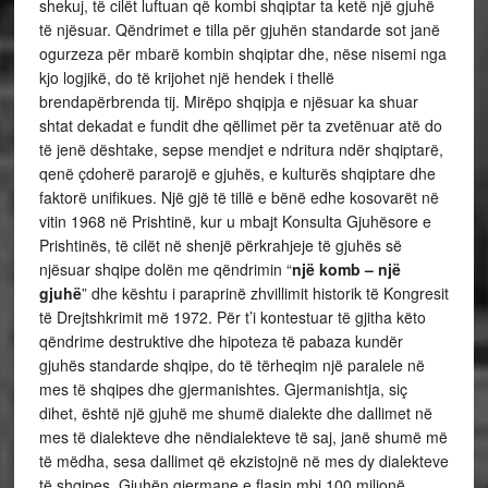
shekuj, të cilët luftuan që kombi shqiptar ta ketë një gjuhë
të njësuar. Qëndrimet e tilla për gjuhën standarde sot janë
ogurzeza për mbarë kombin shqiptar dhe, nëse nisemi nga
kjo logjikë, do të krijohet një hendek i thellë
brendapërbrenda tij. Mirëpo shqipja e njësuar ka shuar
shtat dekadat e fundit dhe qëllimet për ta zvetënuar atë do
të jenë dështake, sepse mendjet e ndritura ndër shqiptarë,
qenë çdoherë pararojë e gjuhës, e kulturës shqiptare dhe
faktorë unifikues. Një gjë të tillë e bënë edhe kosovarët në
vitin 1968 në Prishtinë, kur u mbajt Konsulta Gjuhësore e
Prishtinës, të cilët në shenjë përkrahjeje të gjuhës së
njësuar shqipe dolën me qëndrimin “
një komb – një
gjuhë
” dhe kështu i paraprinë zhvillimit historik të Kongresit
të Drejtshkrimit më 1972. Për t’i kontestuar të gjitha këto
qëndrime destruktive dhe hipoteza të pabaza kundër
gjuhës standarde shqipe, do të tërheqim një paralele në
mes të shqipes dhe gjermanishtes. Gjermanishtja, siç
dihet, është një gjuhë me shumë dialekte dhe dallimet në
mes të dialekteve dhe nëndialekteve të saj, janë shumë më
të mëdha, sesa dallimet që ekzistojnë në mes dy dialekteve
të shqipes. Gjuhën gjermane e flasin mbi 100 milionë