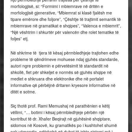
morfologjisë, si: “Formimi i mbiemrave në dritën e
morfologjisë gjenerative, “Mbiemrat si klasë fjalësh me
tipare emërore dhe foljore”, “Çështje të trajtimit semantik të
mbiemrave në gramatikat e shqipes”, “Valenca e mbiemrit”,
“Një vështrim i shkurtër për valencën dhe rolet tematike të
foljes” etj.
Në shkrime të tjera të kësaj përmbledhjeje trajtohen edhe
probleme të qëndrimeve mohuese ndaj gjuhës standarde,
autori ngre problemin e përvetësimit të standardit në
shkollë, flet për shkeljet e normës së gjuhës shqipe në
mediet e shkruara dhe elektronike dhe në portalet
informative që përbëjnë dritaren kryesore informative në
ditët e sotme.
Siç thotë prof. Rami Memushaj në parathënien e këtij
vëllimi, “… botimi i kësaj përmbledhjeje përbën një
kontribut të dr. Xhafer Beqirajt në gjuhësinë shqiptare,
sidomos në Kosovë, ku gramatikës po i kushtohet shumë
pak vëmendje, ndërkohë që duhet të ishte sistemi më i