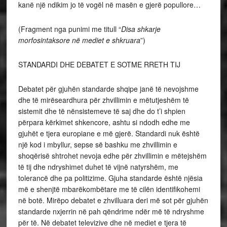
kanë një ndikim jo të vogël në masën e gjerë popullore…
(Fragment nga punimi me titull “
Disa shkarje
morfosintaksore në mediet e shkruara
”)
STANDARDI DHE DEBATET E SOTME RRETH TIJ
Debatet për gjuhën standarde shqipe janë të nevojshme
dhe të mirëseardhura për zhvillimin e mëtutjeshëm të
sistemit dhe të nënsistemeve të saj dhe do t’i shpien
përpara kërkimet shkencore, ashtu si ndodh edhe me
gjuhët e tjera europiane e më gjerë. Standardi nuk është
një kod i mbyllur, sepse së bashku me zhvillimin e
shoqërisë shtrohet nevoja edhe për zhvillimin e mëtejshëm
të tij dhe ndryshimet duhet të vijnë natyrshëm, me
tolerancë dhe pa politizime. Gjuha standarde është njësia
më e shenjtë mbarëkombëtare me të cilën identifikohemi
në botë. Mirëpo debatet e zhvilluara deri më sot për gjuhën
standarde nxjerrin në pah qëndrime ndër më të ndryshme
për të. Në debatet televizive dhe në mediet e tjera të