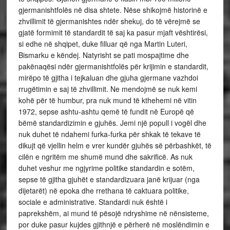
gjermanishtfolës në disa shtete. Nëse shikojmë historinë e
zhvillimit të gjermanishtes ndër shekuj, do të vërejmë se
gjatë formimit të standardit të saj ka pasur mjaft vështirësi,
si edhe në shqipet, duke filluar që nga Martin Luteri,
Bismarku e këndej. Natyrisht se pati mospajtime dhe
pakënaqësi ndër gjermanishtfolës për krijimin e standardit,
mirëpo të gjitha i tejkaluan dhe gjuha gjermane vazhdoi
rrugëtimin e saj të zhvillimit. Ne mendojmë se nuk kemi
kohë për të humbur, pra nuk mund të kthehemi në vitin
1972, sepse ashtu-ashtu qemë të fundit në Europë që
bëmë standardizimin e gjuhës. Jemi një popull i vogël dhe
nuk duhet të ndahemi furka-furka për shkak të tekave të
dikujt që vjellin helm e vrer kundër gjuhës së përbashkët, të
cilën e ngritëm me shumë mund dhe sakrificë. As nuk
duhet veshur me ngjyrime politike standardin e sotëm,
sepse të gjitha gjuhët e standardizuara janë krijuar (nga
dijetarët) në epoka dhe rrethana të caktuara politike,
sociale e administrative. Standardi nuk është i
paprekshëm, ai mund të pësojë ndryshime në nënsisteme,
por duke pasur kujdes gjithnjë e përherë në moslëndimin e