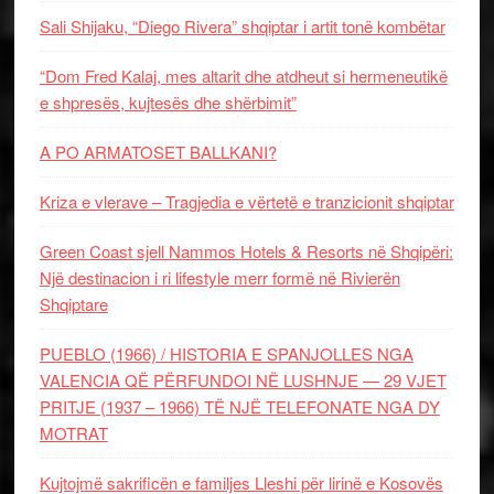
Sali Shijaku, “Diego Rivera” shqiptar i artit tonë kombëtar
“Dom Fred Kalaj, mes altarit dhe atdheut si hermeneutikë
e shpresës, kujtesës dhe shërbimit”
A PO ARMATOSET BALLKANI?
Kriza e vlerave – Tragjedia e vërtetë e tranzicionit shqiptar
Green Coast sjell Nammos Hotels & Resorts në Shqipëri:
Një destinacion i ri lifestyle merr formë në Rivierën
Shqiptare
PUEBLO (1966) / HISTORIA E SPANJOLLES NGA
VALENCIA QË PËRFUNDOI NË LUSHNJE — 29 VJET
PRITJE (1937 – 1966) TË NJË TELEFONATE NGA DY
MOTRAT
Kujtojmë sakrificën e familjes Lleshi për lirinë e Kosovës