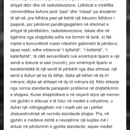
shtypit ditor dhe në radiotelevizione. Lidhëzat e mirëfillta
nënrenditëse kohore janë “pasi” dhe “mbasi” pa shoqërim
të që-së, pra lidhëza
pasi që
është një lokucion lidhëzor i
paqenë, por përdoret pandërgjegjshëm në shkrimet e
shtypit të përditshëm, radioteleviozione, tekste dhe në
ligjërime nga shqipfolës edhe me formim të lartë. 4) Në
mjetet e komunikimit masiv ndeshim gabimisht të përdorur,
sipas nesh, edhe mbiemrat “i dyfishtë”, “i trefishtë”, “i
katërfishtë”, të cilët semantikisht nuk emërtojnë tiparin e një
sendi a dukurie si sasi (numër), por emërtojnë tiparin si
karakteristikë të një sendi të përbërë nga disa shtresa; një
send a dukuri që ka dy lidhje; diçka që bëhet në dy-tri
mënyra; diçka që shfaqet në dy-tri mënyra etj. Këto shkarje
nga norma standarde paraqesin probleme në drejtshkrimin
e shqipes. Kurse shqipfolësve e në veçanti atyre që merren
me gjuhën e shkruar e të folur në mediet e ndryshme, u
duhet një ndërgjegjësim më i madh për sa i përket
zbatueshmërisë së normës standarde shqipe. Pra, në
gjuhën e medieve është e nevojshme një kujdes më i
shtuar në përdorimin e gjuhës standarde, sepse mediet