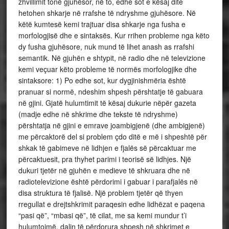
zhvillimit tonë gjuhësor, në to, edhe sot e kësaj dite
hetohen shkarje në rrafshe të ndryshme gjuhësore. Në
këtë kumtesë kemi trajtuar disa shkarje nga fusha e
morfologjisë dhe e sintaksës. Kur rrihen probleme nga këto
dy fusha gjuhësore, nuk mund të lihet anash as rrafshi
semantik. Në gjuhën e shtypit, në radio dhe në televizione
kemi veçuar këto probleme të normës morfologjike dhe
sintaksore: 1) Po edhe sot, kur dygjinishmëria është
pranuar si normë, ndeshim shpesh përshtatje të gabuara
në gjini. Gjatë hulumtimit të kësaj dukurie nëpër gazeta
(madje edhe në shkrime dhe tekste të ndryshme)
përshtatja në gjini e emrave joambigjenë (dhe ambigjenë)
me përcaktorë del si problem çdo ditë e më i shpeshtë për
shkak të gabimeve në lidhjen e fjalës së përcaktuar me
përcaktuesit, pra thyhet parimi i teorisë së lidhjes. Një
dukuri tjetër në gjuhën e medieve të shkruara dhe në
radiotelevizione është përdorimi i gabuar i parafjalës në
disa struktura të fjalisë. Një problem tjetër që thyen
rregullat e drejtshkrimit paraqesin edhe lidhëzat e paqena
“pasi që”, “mbasi që”, të cilat, me sa kemi mundur t’i
hulumtojmë, dalin të përdorura shpesh në shkrimet e