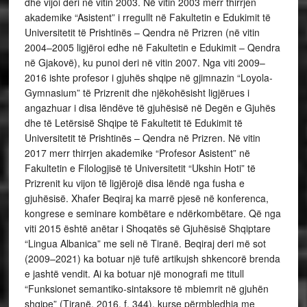
dhe vijoi deri në vitin 2003. Në vitin 2003 merr thirrjen
akademike “Asistent” i rregullt në Fakultetin e Edukimit të
Universitetit të Prishtinës – Qendra në Prizren (në vitin
2004–2005 ligjëroi edhe në Fakultetin e Edukimit – Qendra
në Gjakovë), ku punoi deri në vitin 2007. Nga viti 2009–
2016 ishte profesor i gjuhës shqipe në gjimnazin “Loyola-
Gymnasium” të Prizrenit dhe njëkohësisht ligjërues i
angazhuar i disa lëndëve të gjuhësisë në Degën e Gjuhës
dhe të Letërsisë Shqipe të Fakultetit të Edukimit të
Universitetit të Prishtinës – Qendra në Prizren. Në vitin
2017 merr thirrjen akademike “Profesor Asistent” në
Fakultetin e Filologjisë të Universitetit “Ukshin Hoti” të
Prizrenit ku vijon të ligjërojë disa lëndë nga fusha e
gjuhësisë. Xhafer Beqiraj ka marrë pjesë në konferenca,
kongrese e seminare kombëtare e ndërkombëtare. Që nga
viti 2015 është anëtar i Shoqatës së Gjuhësisë Shqiptare
“Lingua Albanica” me seli në Tiranë. Beqiraj deri më sot
(2009–2021) ka botuar një tufë artikujsh shkencorë brenda
e jashtë vendit. Ai ka botuar një monografi me titull
“Funksionet semantiko-sintaksore të mbiemrit në gjuhën
shqipe” (Tiranë, 2016, f. 344), kurse përmbledhja me