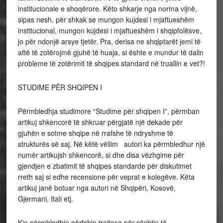
institucionale e shoqërore. Këto shkarje nga norma vijnë,
sipas nesh, për shkak se mungon kujdesi i mjaftueshëm
institucional, mungon kujdesi i mjaftueshëm i shqipfolësve,
jo për ndonjë arsye tjetër. Pra, derisa ne shqiptarët jemi të
aftë të zotërojmë gjuhë të huaja, si ështe e mundur të dalin
probleme të zotërimit të shqipes standard në truallin e vet?!
STUDIME PËR SHQIPEN I
Përmbledhja studimore “Studime për shqipen I”, përmban
artikuj shkencorë të shkruar përgjatë një dekade për
gjuhën e sotme shqipe në rrafshe të ndryshme të
strukturës së saj. Në këtë vëllim autori ka përmbledhur një
numër artikujsh shkencorë, si dhe disa vëzhgime për
gjendjen e zbatimit të shqipes standarde për diskutimet
rreth saj si edhe recensione për veprat e kolegëve. Këta
artikuj janë botuar nga autori në Shqipëri, Kosovë,
Gjermani, Itali etj.
Kjo përmbledhje përfshin trajtesa për çështje të