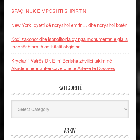
SPAÇI NUK E MPOSHTI SHPIRTIN
New York, qyteti që ndryshoi emrin… dhe ndryshoi botën
Kodi zakonor dhe isopolifonia dy nga monumentet e gjalla
madhështore të antikitetit shqiptar
Kryetari i Vatrës Dr. Elmi Berisha zhvilloi takim në
Akademinë e Shkencave dhe të Arteve të Kosovës
KATEGORITË
Kategoritë
ARKIV