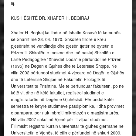
tij.
KUSH ËSHTË DR. XHAFER H. BEQIRAJ
Xhafer H. Beqiraj ka lindur në fshatin Kosavë të komunës
së Sharrit më 28. 04. 1970. Shkollën fillore e kreu
pjesërisht në vendlindje dhe pjesën tjetër në qytetin e
Prizrenit. Shkollën e mesme dhe më pastaj Shkollën e
Lartë Pedagogjike “Xhevdet Doda” e përfundoi në Prizren
(1995) në Degën e Gjuhës dhe të Letërsisë Shqipe. Në
vitin 2002 përfundoi studimet 4-vjeçare në Degën e Gjuhës
dhe të Letërsisë Shqipe në Fakultetin Filologjik të
Universitetit të Prishtinë. Me të përfunduar fakultetin, po në
këtë vit dhe në këtë fakultet, regjistroi studimet e
magjistraturës në Degën e Gjuhësisë. Përfundoi katër
semestra të këtyre studimeve pasdiplomike, i dha provimet
e parapara, por nuk mbrojti mikrotezën e magjistraturës.
Në vitin 2007 shkoi në Vjenë për t’i vijuar studimet.
Fillimisht regjistroi kursin universitar të gjuhës gjermane në
Universitetin e Vjenës, të cilin e përfundoi në shkurt 2009,