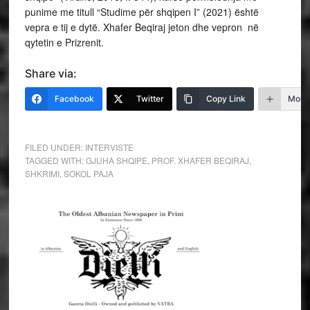
punime me titull “Studime për shqipen I” (2021) është
vepra e tij e dytë. Xhafer Beqiraj jeton dhe vepron në
qytetin e Prizrenit.
Share via:
Facebook
Twitter
Copy Link
More
FILED UNDER:
INTERVISTE
TAGGED WITH:
GJUHA SHQIPE
,
PROF. XHAFER BEQIRAJ
,
SHKRIMI
,
SOKOL PAJA