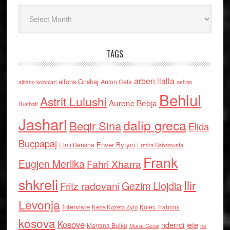
Arkiv
TAGS
arben llalla
alfons Grishaj
Anton Cefa
asllan
albano kolonjari
Behlul
Astrit Lulushi
Aurenc Bebja
Bushati
Jashari
dalip greca
Beqir Sina
Elida
Buçpapaj
Enver Bytyci
Elmi Berisha
Ermira Babamusta
Frank
Eugjen Merlika
Fahri Xharra
shkreli
Ilir
Gezim Llojdia
Fritz radovani
Levonja
Interviste
Kolec Traboini
Keze Kozeta Zylo
kosova
Kosove
nderroi jete
Marjana Bulku
ne
Murat Gecaj