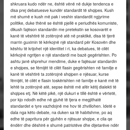
shkruara kudo ndër ne, është vënë në dukje tendenca e
disa prej debatuesve kundër standardit të shqipes. Kush
më shumë e kush më pak i veshin standardit ngjyrime
politike, duke thënë se është pjellë e periudhës komuniste,
dikush fajëson standardin me pretekstin se kosovarët e
kanë të vështirë të zotërojnë atë në praktikë, disa të tjerë
marrin guximin të kërkojnë një standard për Kosovën dhe
kështu të krijohet një identitet i ri, ka debatues, të cilët
kërkojnë ngritjen e një standardi me bazë gegërishten. Po
ashtu janë shprehur mendime, duke e fajësuar standardin
e shqipes, se fëmijët të cilët flasin gegërishten në familje e
kanë të vështirë ta zotërojnë shqipen e njësuar, kurse
fëmijët, të cilët e flasin toskërishten në familje e kanë më të
lehtë ta zotërojnë atë, sepse është më afër këtij dialekti të
shqipes etj. Në këtë pikë, një dukuri e tillë është e vërtetë,
por kjo ndodh edhe në gjuhë të tjera e megjithatë
standardet e tyre vazhdojnë me hov të zhvillohen. Idetë e
dala nga këto debate, na duken sa të habitshme, po aq
edhe të papritura për gjuhën e njësuar shqipe, e cila qe
ëndërr dhe dëshirë e shumë patriotëve dhe dijetarëve ndër