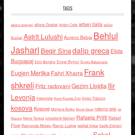
TAGS
arben llalla
alfons Grishaj
Anton Cefa
asllan
albano kolonjari
Behlul
Astrit Lulushi
Aurenc Bebja
Bushati
Jashari
dalip greca
Beqir Sina
Elida
Buçpapaj
Enver Bytyci
Elmi Berisha
Ermira Babamusta
Frank
Eugjen Merlika
Fahri Xharra
shkreli
Ilir
Gezim Llojdia
Fritz radovani
Levonja
Interviste
Kolec Traboini
Keze Kozeta Zylo
kosova
Kosove
nderroi jete
Marjana Bulku
ne
Murat Gecaj
Rafaela Prifti
Rafael
Nene Tereza
Kosove
presidenti Nishani
Floqi
Raimonda Moisiu
Ramiz Lushaj
reshat kripa
Sadik Elshani
Sokol