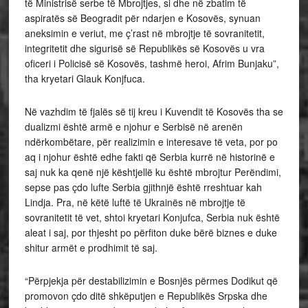
të Ministrisë serbe të Mbrojtjes, si dhe në zbatim të
aspiratës së Beogradit për ndarjen e Kosovës, synuan
aneksimin e veriut, me ç’rast në mbrojtje të sovranitetit,
integritetit dhe sigurisë së Republikës së Kosovës u vra
oficeri i Policisë së Kosovës, tashmë heroi, Afrim Bunjaku”,
tha kryetari Glauk Konjfuca.
Në vazhdim të fjalës së tij kreu i Kuvendit të Kosovës tha se
dualizmi është armë e njohur e Serbisë në arenën
ndërkombëtare, për realizimin e interesave të veta, por po
aq i njohur është edhe fakti që Serbia kurrë në historinë e
saj nuk ka qenë një kështjellë ku është mbrojtur Perëndimi,
sepse pas çdo lufte Serbia gjithnjë është rreshtuar kah
Lindja. Pra, në këtë luftë të Ukrainës në mbrojtje të
sovranitetit të vet, shtoi kryetari Konjufca, Serbia nuk është
aleat i saj, por thjesht po përfiton duke bërë biznes e duke
shitur armët e prodhimit të saj.
“Përpjekja për destabilizimin e Bosnjës përmes Dodikut që
promovon çdo ditë shkëputjen e Republikës Srpska dhe