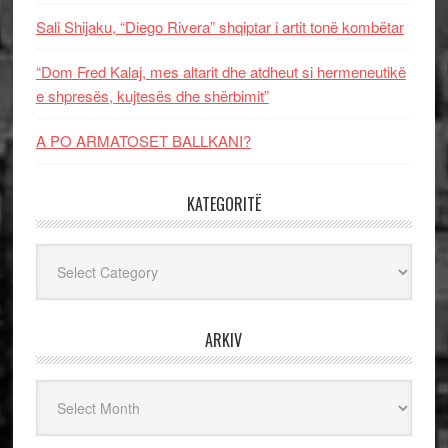
Sali Shijaku, “Diego Rivera” shqiptar i artit tonë kombëtar
“Dom Fred Kalaj, mes altarit dhe atdheut si hermeneutikë
e shpresës, kujtesës dhe shërbimit”
A PO ARMATOSET BALLKANI?
KATEGORITË
Kategoritë
ARKIV
Arkiv