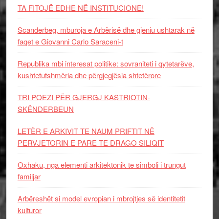
TA FITOJË EDHE NË INSTITUCIONE!
Scanderbeg, mburoja e Arbërisë dhe gjeniu ushtarak në
faqet e Giovanni Carlo Saraceni-t
Republika mbi interesat politike: sovraniteti i qytetarëve,
kushtetutshmëria dhe përgjegjësia shtetërore
TRI POEZI PËR GJERGJ KASTRIOTIN-
SKËNDERBEUN
LETËR E ARKIVIT TE NAUM PRIFTIT NË
PERVJETORIN E PARE TE DRAGO SILIQIT
Oxhaku, nga elementi arkitektonik te simboli i trungut
familjar
Arbëreshët si model evropian i mbrojtjes së identitetit
kulturor