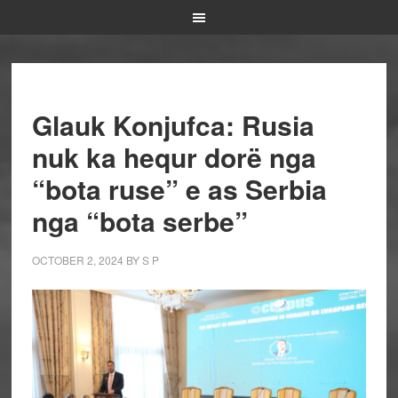
Glauk Konjufca: Rusia
nuk ka hequr dorë nga
“bota ruse” e as Serbia
nga “bota serbe”
OCTOBER 2, 2024
BY
S P