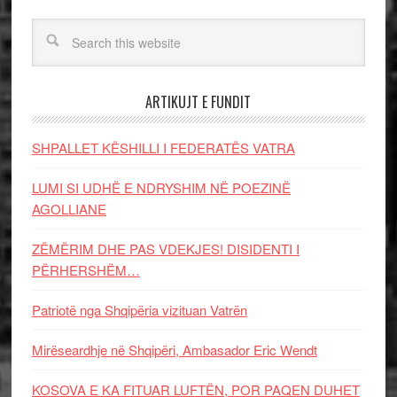
ARTIKUJT E FUNDIT
SHPALLET KËSHILLI I FEDERATËS VATRA
LUMI SI UDHË E NDRYSHIM NË POEZINË
AGOLLIANE
ZËMËRIM DHE PAS VDEKJES! DISIDENTI I
PËRHERSHËM…
Patriotë nga Shqipëria vizituan Vatrën
Mirëseardhje në Shqipëri, Ambasador Eric Wendt
KOSOVA E KA FITUAR LUFTËN, POR PAQEN DUHET