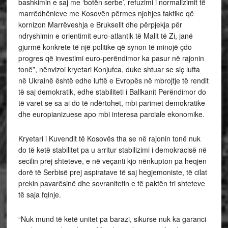
bashkimin e saj me ‘botën serbe’, refuzimi i normalizimit të
marrëdhënieve me Kosovën përmes njohjes faktike që
kornizon Marrëveshja e Brukselit dhe përpjekja për
ndryshimin e orientimit euro-atlantik të Malit të Zi, janë
gjurmë konkrete të një politike që synon të minojë çdo
progres që investimi euro-perëndimor ka pasur në rajonin
tonë”, nënvizoi kryetari Konjufca, duke shtuar se siç lufta
në Ukrainë është edhe luftë e Evropës në mbrojtje të rendit
të saj demokratik, edhe stabiliteti i Ballkanit Perëndimor do
të varet se sa ai do të ndërtohet, mbi parimet demokratike
dhe europianizuese apo mbi interesa parciale ekonomike.
Kryetari i Kuvendit të Kosovës tha se në rajonin tonë nuk
do të ketë stabilitet pa u arritur stabilizimi i demokracisë në
secilin prej shteteve, e në veçanti kjo nënkupton pa heqjen
dorë të Serbisë prej aspiratave të saj hegjemoniste, të cilat
prekin pavarësinë dhe sovranitetin e të paktën tri shteteve
të saja fqinje.
“Nuk mund të ketë unitet pa barazi, sikurse nuk ka garanci