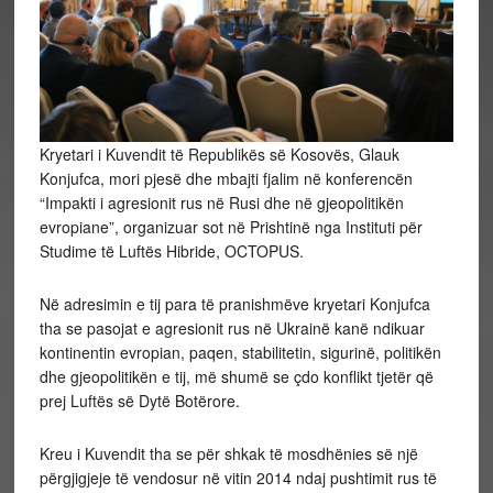
Kryetari i Kuvendit të Republikës së Kosovës, Glauk
Konjufca, mori pjesë dhe mbajti fjalim në konferencën
“Impakti i agresionit rus në Rusi dhe në gjeopolitikën
evropiane”, organizuar sot në Prishtinë nga Instituti për
Studime të Luftës Hibride, OCTOPUS.
Në adresimin e tij para të pranishmëve kryetari Konjufca
tha se pasojat e agresionit rus në Ukrainë kanë ndikuar
kontinentin evropian, paqen, stabilitetin, sigurinë, politikën
dhe gjeopolitikën e tij, më shumë se çdo konflikt tjetër që
prej Luftës së Dytë Botërore.
Kreu i Kuvendit tha se për shkak të mosdhënies së një
përgjigjeje të vendosur në vitin 2014 ndaj pushtimit rus të