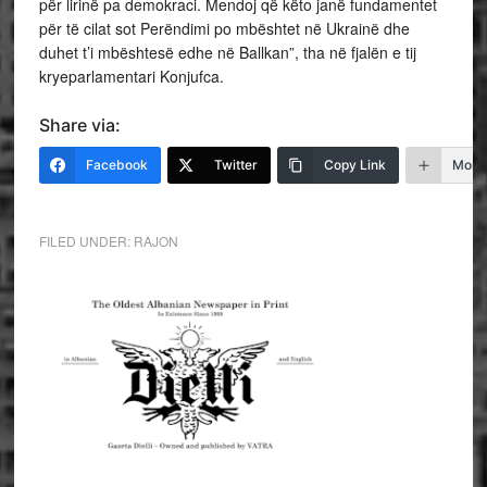
për lirinë pa demokraci. Mendoj që këto janë fundamentet
për të cilat sot Perëndimi po mbështet në Ukrainë dhe
duhet t’i mbështesë edhe në Ballkan”, tha në fjalën e tij
kryeparlamentari Konjufca.
Share via:
Facebook
Twitter
Copy Link
More
FILED UNDER:
RAJON