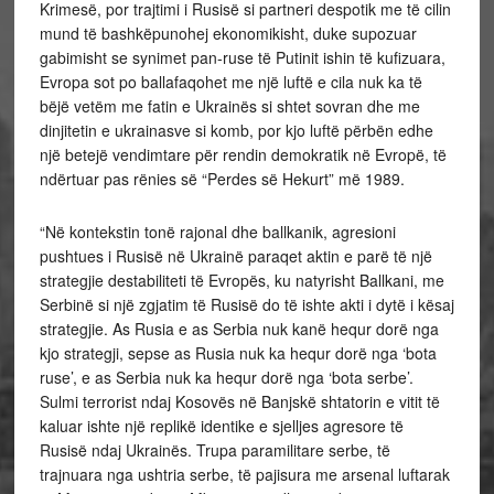
Krimesë, por trajtimi i Rusisë si partneri despotik me të cilin
mund të bashkëpunohej ekonomikisht, duke supozuar
gabimisht se synimet pan-ruse të Putinit ishin të kufizuara,
Evropa sot po ballafaqohet me një luftë e cila nuk ka të
bëjë vetëm me fatin e Ukrainës si shtet sovran dhe me
dinjitetin e ukrainasve si komb, por kjo luftë përbën edhe
një betejë vendimtare për rendin demokratik në Evropë, të
ndërtuar pas rënies së “Perdes së Hekurt” më 1989.
“Në kontekstin tonë rajonal dhe ballkanik, agresioni
pushtues i Rusisë në Ukrainë paraqet aktin e parë të një
strategjie destabiliteti të Evropës, ku natyrisht Ballkani, me
Serbinë si një zgjatim të Rusisë do të ishte akti i dytë i kësaj
strategjie. As Rusia e as Serbia nuk kanë hequr dorë nga
kjo strategji, sepse as Rusia nuk ka hequr dorë nga ‘bota
ruse’, e as Serbia nuk ka hequr dorë nga ‘bota serbe’.
Sulmi terrorist ndaj Kosovës në Banjskë shtatorin e vitit të
kaluar ishte një replikë identike e sjelljes agresore të
Rusisë ndaj Ukrainës. Trupa paramilitare serbe, të
trajnuara nga ushtria serbe, të pajisura me arsenal luftarak