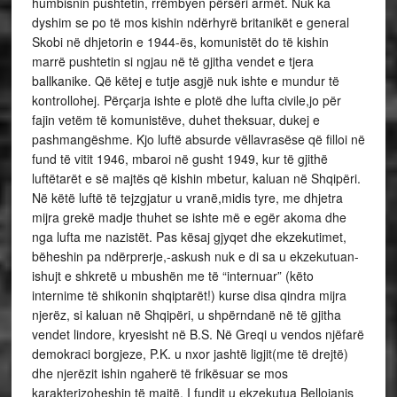
humbisnin pushtetin, rrëmbyen përsëri armët. Nuk ka
dyshim se po të mos kishin ndërhyrë britanikët e general
Skobi në dhjetorin e 1944-ës, komunistët do të kishin
marrë pushtetin si ngjau në të gjitha vendet e tjera
ballkanike. Që këtej e tutje asgjë nuk ishte e mundur të
kontrollohej. Përçarja ishte e plotë dhe lufta civile,jo për
fajin vetëm të komunistëve, duhet theksuar, dukej e
pashmangëshme. Kjo luftë absurde vëllavrasëse që filloi në
fund të vitit 1946, mbaroi në gusht 1949, kur të gjithë
luftëtarët e së majtës që kishin mbetur, kaluan në Shqipëri.
Në këtë luftë të tejzgjatur u vranë,midis tyre, me dhjetra
mijra grekë madje thuhet se ishte më e egër akoma dhe
nga lufta me nazistët. Pas kësaj gjyqet dhe ekzekutimet,
bëheshin pa ndërprerje,-askush nuk e di sa u ekzekutuan-
ishujt e shkretë u mbushën me të “internuar” (këto
internime të shikonin shqiptarët!) kurse disa qindra mijra
njerëz, si kaluan në Shqipëri, u shpërndanë në të gjitha
vendet lindore, kryesisht në B.S. Në Greqi u vendos njëfarë
demokraci borgjeze, P.K. u nxor jashtë ligjit(me të drejtë)
dhe njerëzit ishin ngaherë të frikësuar se mos
karakterizoheshin të majtë. I fundit u ekzekutua Bellojanis