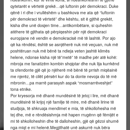
qytetarët e vërtetë grekë…që luftonin për demokraci. Duke
qënë i ri dhe i vrullëshëm u bashkova me ata që “luftonin
për demokraci të vërtetë” dhe kështu, sit ë gjithë grekët,
kisha dhe unë dosjen time…antikombëtare, si quheshin
atëhere të gjithata që përpiqeshin për një demokraci
europjane në vendin e demokracisë më të lashtë. Por ajo
që ka rëndësi, është se asnjëherë nuk më veçuan, nuk më
poshtëruan nuk më bënë ta ndieja veten jashtë klimës
helene, ndonse kisha një të”metë” të madhe për atë kohë:
mbroja me fanatizëm kombin shqiptar dhe nuk lija kurrkënd
ta ofendonte gjë që jo njëherë më bënë të prrish miqëainë
me njerëz, të cilët përsëri kur do ta donte nevoja do të më
mbronin…pa marrë parasysh aspak “mosmarrëveshjet”
tona etnike.
Por kryesorja më dhanë mundësinë të jetoj i lire, më dhanë
mundësinë të krijoj një familje të mire, më dhanë lirine të
studjoja, të shkruaja mendimet e mia, të shkollohesha më
tej dhe, më e rëndësishmja më hapen rrugënn që fëmijët e
mi të shkolloheshin dhe të dalloheshin, gjë që gëzoi shumë
nga miqt e mi helenë.Megjithatë unë askurrë nuk bëra