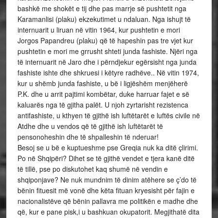
bashkë me shokët e tij dhe pas marrje së pushtetit nga
Karamanlisi (plaku) ekzekutimet u ndaluan. Nga ishujt të
internuarit u liruan në vitin 1964, kur pushtetin e mori
Jorgos Papandreu (plaku) që të hapeshin pas tre vjet kur
pushtetin e mori me grrusht shteti junda fashiste. Njëri nga
të internuarit në Jaro dhe i përndjekur egërsisht nga junda
fashiste ishte dhe shkruesi i këtyre radhëve.. Në vitin 1974,
kur u shëmb junda fashiste, u bë i ligjëshëm menjëherë
P.K. dhe u arrit pajtimi kombëtar, duke harruar fajet e së
kaluarës nga të gjitha palët. U njoh zyrtarisht rezistenca
antifashiste, u kthyen të gjithë ish luftëtarët e luftës civile në
Atdhe dhe u vendos që të gjithë ish luftëtarët të
pensonoheshin dhe të shpalleshin të nderuar!
Besoj se u bë e kuptueshme pse Greqia nuk ka ditë çlirimi.
Po në Shqipëri? Dihet se të gjithë vendet e tjera kanë ditë
të tillë, pse po diskutohet kaq shumë në vendin e
shqiponjave? Ne nuk mundnim të dinim atëhere se ç’do të
bënin fituesit më vonë dhe këta fituan kryesisht për fajin e
nacionalistëve që bënin pallavra me politikën e madhe dhe
që, kur e pane pisk,i u bashkuan okupatorit. Megjithatë dita