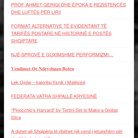
PROF. AHMET QERIQI DHE EPOKA E REZISTENCЁS
DHE LUFTЁS PЁR LIRI!
FORMAT ALTERNATIVE TË EVIDENTIMIT TË
TARIFËS POSTARE NË HISTORINË E POSTËS
SHQIPTARE
NJË SPROVË E GUXIMSHME PERFORMIZMI…
𝐕𝐞𝐧𝐝𝐢𝐦𝐞𝐭 𝐐𝐞̈ 𝐍𝐝𝐫𝐲𝐬𝐡𝐮𝐚𝐧 𝐁𝐨𝐭𝐞̈𝐧
Lek Gjolaj – kalorësi fisnik i Malësisë
FEDERATA VATRA SHPALLË KRYESINË
“Pinocchio’s Harvard” by Tertini Set to Make a Global
Slice
A duhet që Shqipëria të ribëhet një vend i jetueshëm për