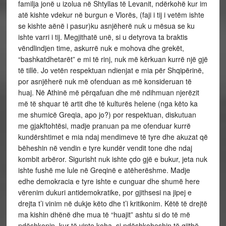
familja jonë u izolua në Shtyllas të Levanit, ndërkohë kur im
atë kishte vdekur në burgun e Vlorës, (faji i tij i vetëm ishte
se kishte aënë i pasur)ku asnjëherë nuk u mësua se ku
ishte varri i tij. Megjithatë unë, si u detyrova ta braktis
vëndlindjen time, askurrë nuk e mohova dhe grekët,
“bashkatdhetarët” e mi të rinj, nuk më kërkuan kurrë një gjë
të tillë. Jo vetën respektuan ndienjat e mia për Shqipërinë,
por asnjëherë nuk më ofenduan as më konsideruan të
huaj. Në Athinë më përqafuan dhe më ndihmuan njerëzit
më të shquar të artit dhe të kulturës helene (nga këto ka
me shumicë Greqia, apo jo?) por respektuan, diskutuan
me gjakftohtësi, madje pranuan pa me ofenduar kurrë
kundërshtimet e mia ndaj mendimeve të tyre dhe akuzat që
bëheshin në vendin e tyre kundër vendit tone dhe ndaj
kombit arbëror. Sigurisht nuk ishte çdo gjë e bukur, jeta nuk
ishte fushë me lule në Greqinë e atëherëshme. Madje
edhe demokracia e tyre ishte e cunguar dhe shumë here
vërenim dukuri antidemokratike, por gjithsesi na jipej e
drejta t’i vinim në dukje këto dhe t’i kritikonim. Këtë të drejtë
ma kishin dhënë dhe mua të “huajit” ashtu si do të më
ndëshkonin, kur të vinte koha, si ndëshkoheshin të gjithë