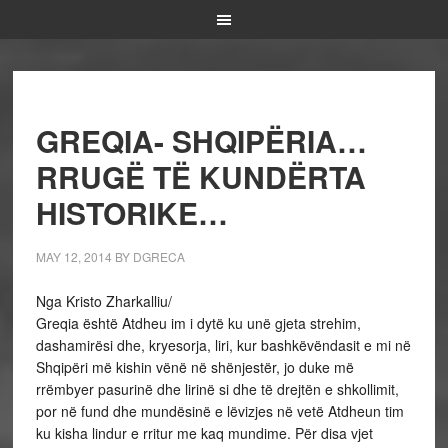
GREQIA- SHQIPËRIA…
RRUGË TË KUNDËRTA
HISTORIKE…
MAY 12, 2014
BY
DGRECA
Nga Kristo Zharkalliu/
Greqia është Atdheu im i dytë ku unë gjeta strehim,
dashamirësi dhe, kryesorja, liri, kur bashkëvëndasit e mi në
Shqipëri më kishin vënë në shënjestër, jo duke më
rrëmbyer pasurinë dhe lirinë si dhe të drejtën e shkollimit,
por në fund dhe mundësinë e lëvizjes në vetë Atdheun tim
ku kisha lindur e rritur me kaq mundime. Për disa vjet