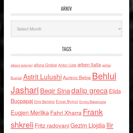
ARKIV
Arkiv
TAGS
arben llalla
alfons Grishaj
Anton Cefa
asllan
albano kolonjari
Behlul
Astrit Lulushi
Aurenc Bebja
Bushati
Jashari
dalip greca
Beqir Sina
Elida
Buçpapaj
Enver Bytyci
Elmi Berisha
Ermira Babamusta
Frank
Eugjen Merlika
Fahri Xharra
shkreli
Ilir
Gezim Llojdia
Fritz radovani