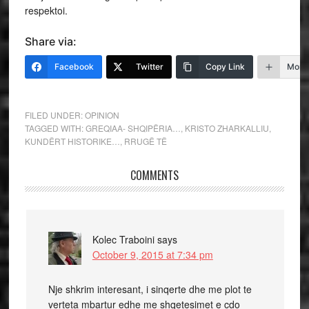
respektoi.
Share via:
Facebook
Twitter
Copy Link
More
FILED UNDER:
OPINION
TAGGED WITH:
GREQIAA- SHQIPËRIA…
,
KRISTO ZHARKALLIU
,
KUNDËRT HISTORIKE…
,
RRUGË TË
COMMENTS
Kolec Traboini
says
October 9, 2015 at 7:34 pm
Nje shkrim interesant, i sinqerte dhe me plot te
verteta mbartur edhe me shqetesimet e cdo