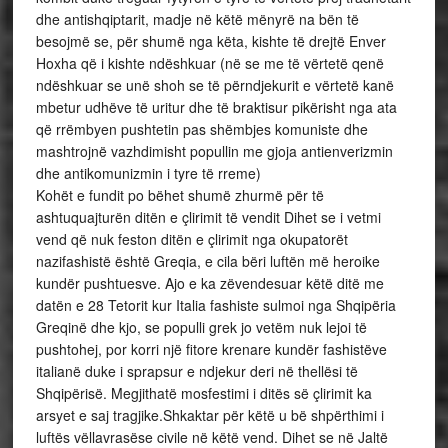
dhe antishqiptarit, madje në këtë mënyrë na bën të
besojmë se, për shumë nga këta, kishte të drejtë Enver
Hoxha që i kishte ndëshkuar (në se me të vërtetë qenë
ndëshkuar se unë shoh se të përndjekurit e vërtetë kanë
mbetur udhëve të uritur dhe të braktisur pikërisht nga ata
që rrëmbyen pushtetin pas shëmbjes komuniste dhe
mashtrojnë vazhdimisht popullin me gjoja antienverizmin
dhe antikomunizmin i tyre të rreme)
Kohët e fundit po bëhet shumë zhurmë për të
ashtuquajturën ditën e çlirimit të vendit Dihet se i vetmi
vend që nuk feston ditën e çlirimit nga okupatorët
nazifashistë është Greqia, e cila bëri luftën më heroike
kundër pushtuesve. Ajo e ka zëvendesuar këtë ditë me
datën e 28 Tetorit kur Italia fashiste sulmoi nga Shqipëria
Greqinë dhe kjo, se populli grek jo vetëm nuk lejoi të
pushtohej, por korri një fitore krenare kundër fashistëve
italianë duke i sprapsur e ndjekur deri në thellësi të
Shqipërisë. Megjithatë mosfestimi i ditës së çlirimit ka
arsyet e saj tragjike.Shkaktar për këtë u bë shpërthimi i
luftës vëllavrasëse civile në këtë vend. Dihet se në Jaltë