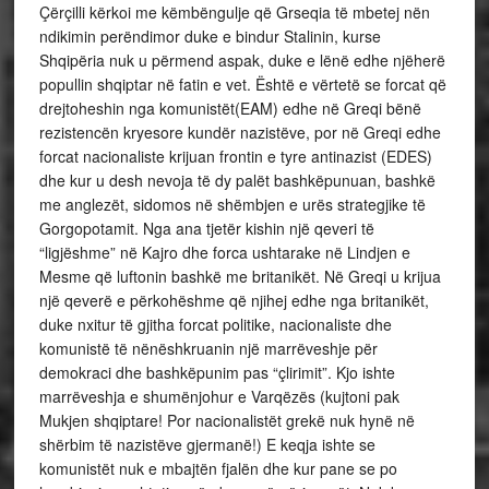
Çërçilli kërkoi me këmbëngulje që Grseqia të mbetej nën
ndikimin perëndimor duke e bindur Stalinin, kurse
Shqipëria nuk u përmend aspak, duke e lënë edhe njëherë
popullin shqiptar në fatin e vet. Është e vërtetë se forcat që
drejtoheshin nga komunistët(EAM) edhe në Greqi bënë
rezistencën kryesore kundër nazistëve, por në Greqi edhe
forcat nacionaliste krijuan frontin e tyre antinazist (EDES)
dhe kur u desh nevoja të dy palët bashkëpunuan, bashkë
me anglezët, sidomos në shëmbjen e urës strategjike të
Gorgopotamit. Nga ana tjetër kishin një qeveri të
“ligjëshme” në Kajro dhe forca ushtarake në Lindjen e
Mesme që luftonin bashkë me britanikët. Në Greqi u krijua
një qeverë e përkohëshme që njihej edhe nga britanikët,
duke nxitur të gjitha forcat politike, nacionaliste dhe
komunistë të nënëshkruanin një marrëveshje për
demokraci dhe bashkëpunim pas “çlirimit”. Kjo ishte
marrëveshja e shumënjohur e Varqëzës (kujtoni pak
Mukjen shqiptare! Por nacionalistët grekë nuk hynë në
shërbim të nazistëve gjermanë!) E keqja ishte se
komunistët nuk e mbajtën fjalën dhe kur pane se po