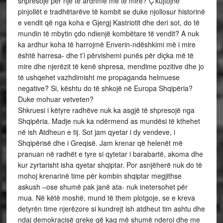
shpresojë për një të ardhme më të mire? Ç’kujtojnë
pinjollët e tradhëtarëve të kombit se duke njollosur historinë
e vendit që nga koha e Gjergj Kastriotit dhe deri sot, do të
mundin të mbytin çdo ndienjë kombëtare të vendit? A nuk
ka ardhur koha të harrojmë Enverin-ndëshkimi më i mire
është harresa- dhe t’i përvishemi punës për diçka më të
mire dhe njerëzit të kenë shpresa, mendime pozitive dhe jo
të ushqehet vazhdimisht me propaganda helmuese
negative? Si, kështu do të shkojë në Europa Shqipëria?
Duke mohuar vetveten?
Shkruesi i këtyre radhëve nuk ka asgjë të shpresojë nga
Shqipëria. Madje nuk ka ndërmend as mundësi të kthehet
në ish Atdheun e tij. Sot jam qyetar i dy vendeve, i
Shqipërisë dhe i Greqisë. Jam krenar që helenët më
pranuan në radhët e tyre si qytetar i barabartë, akoma dhe
kur zyrtarisht isha qyetar shqiptar. Por asnjëherë nuk do të
mohoj krenarinë time për kombin shqiptar megjithse
askush –ose shumë pak janë ata- nuk inetersohet për
mua. Në këtë moshë, mund të them plotgoje, se e kreva
detyrën time njerëzore si kundrejt ish atdheut tim ashtu dhe
ndaj demokracisë greke që kaq më shumë nderoi dhe me