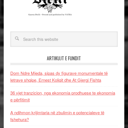
ARTIKUJT E FUNDIT
Dom Ndre Mjeda, sipas dy figurave monumentale të
letrave shqipe, Ernest Koliqit dhe At Gjergj Fishta
36 vjet tranzicion, nga ekonomia prodhuese te ekonomia
e përfitimit
A ndihmon krijimtaria në zbulimin e potencialeve të
fshehura?