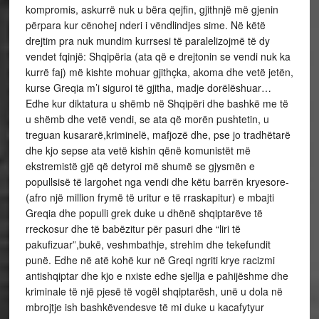
kompromis, askurrë nuk u bëra qejfin, gjithnjë më gjenin
përpara kur cënohej nderi i vëndlindjes sime. Në këtë
drejtim pra nuk mundim kurrsesi të paralelizojmë të dy
vendet fqinjë: Shqipëria (ata që e drejtonin se vendi nuk ka
kurrë faj) më kishte mohuar gjithçka, akoma dhe vetë jetën,
kurse Greqia m’i siguroi të gjitha, madje dorëlëshuar…
Edhe kur diktatura u shëmb në Shqipëri dhe bashkë me të
u shëmb dhe vetë vendi, se ata që morën pushtetin, u
treguan kusararë,kriminelë, mafjozë dhe, pse jo tradhëtarë
dhe kjo sepse ata vetë kishin qënë komunistët më
ekstremistë gjë që detyroi më shumë se gjysmën e
popullsisë të largohet nga vendi dhe këtu barrën kryesore-
(afro një million frymë të uritur e të rraskapitur) e mbajti
Greqia dhe populli grek duke u dhënë shqiptarëve të
rreckosur dhe të babëzitur për pasuri dhe “liri të
pakufizuar”,bukë, veshmbathje, strehim dhe tekefundit
punë. Edhe në atë kohë kur në Greqi ngriti krye racizmi
antishqiptar dhe kjo e nxiste edhe sjellja e pahijëshme dhe
kriminale të një pjesë të vogël shqiptarësh, unë u dola në
mbrojtje ish bashkëvendesve të mi duke u kacafytyur