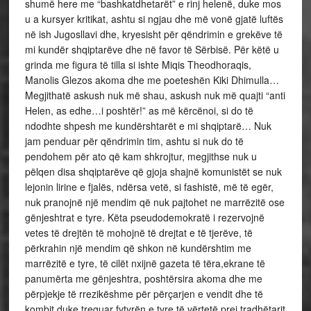
shumë here me “bashkatdhetarët” e rinj helenë, duke mos
u a kursyer kritikat, ashtu si ngjau dhe më vonë gjatë luftës
në ish Jugosllavi dhe, kryesisht për qëndrimin e grekëve të
mi kundër shqiptarëve dhe në favor të Sërbisë. Për këtë u
grinda me figura të tilla si ishte Miqis Theodhoraqis,
Manolis Glezos akoma dhe me poeteshën Kiki Dhimulla…
Megjithatë askush nuk më shau, askush nuk më quajti “anti
Helen, as edhe…i poshtër!” as më kërcënoi, si do të
ndodhte shpesh me kundërshtarët e mi shqiptarë… Nuk
jam penduar për qëndrimin tim, ashtu si nuk do të
pendohem për ato që kam shkrojtur, megjithse nuk u
pëlqen disa shqiptarëve që gjoja shajnë komunistët se nuk
lejonin lirine e fjalës, ndërsa vetë, si fashistë, më të egër,
nuk pranojnë një mendim që nuk pajtohet ne marrëzitë ose
gënjeshtrat e tyre. Këta pseudodemokratë i rezervojnë
vetes të drejtën të mohojnë të drejtat e të tjerëve, të
përkrahin një mendim që shkon në kundërshtim me
marrëzitë e tyre, të cilët nxijnë gazeta të tëra,ekrane të
panumërta me gënjeshtra, poshtërsira akoma dhe me
përpjekje të rrezikëshme për përçarjen e vendit dhe të
kombit duke treguar fytyrën e tyre të vërtetë prej tradhëtarit