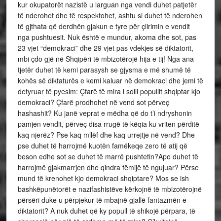
kur okupatorët nazistë u larguan nga vendi duhet patjetër
të nderohet dhe të respektohet, ashtu si duhet të nderohen
të gjthata që derdhën gjakun e tyre për çlirimin e vendit
nga pushtuesit. Nuk është e mundur, akoma dhe sot, pas
23 vjet “demokraci” dhe 29 vjet pas vdekjes së diktatorit,
mbi çdo gjë në Shqipëri të mbizotërojë hija e tij! Nga ana
tjetër duhet të kemi parasysh se gjysma e më shumë të
kohës së diktaturës e kemi kaluar në demokraci dhe jemi të
detyruar të pyesim: Çfarë të mira i solli popullit shqiptar kjo
demokraci? Çfarë prodhohet në vend sot përveç
hashashit? Ku janë veprat e mëdha që do t’i ndryshonin
pamjen vendit, përveç disa rrugë të këqia ku vriten përditë
kaq njerëz? Pse kaq mllëf dhe kaq urrejtje në vend? Dhe
pse duhet të harrojmë kuotën famëkeqe zero të atij që
beson edhe sot se duhet të marrë pushtetin?Apo duhet të
harrojmë gjakmarrjen dhe qindra fëmijë të ngujuar? Përse
mund të krenohet kjo demokraci shqiptare? Mos se ish
bashkëpunëtorët e nazifashistëve kërkojnë të mbizotërojnë
përsëri duke u përpjekur të mbajnë gjallë fantazmën e
diktatorit? A nuk duhet që ky popull të shikojë përpara, të