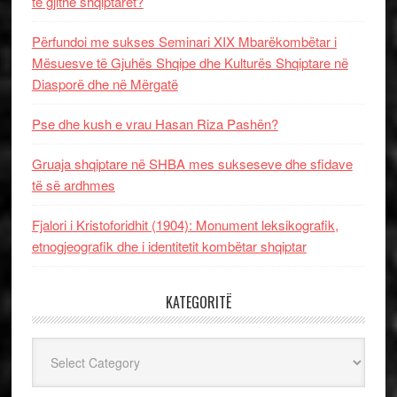
të gjithë shqiptarët?
Përfundoi me sukses Seminari XIX Mbarëkombëtar i
Mësuesve të Gjuhës Shqipe dhe Kulturës Shqiptare në
Diasporë dhe në Mërgatë
Pse dhe kush e vrau Hasan Riza Pashën?
Gruaja shqiptare në SHBA mes sukseseve dhe sfidave
të së ardhmes
Fjalori i Kristoforidhit (1904): Monument leksikografik,
etnogjeografik dhe i identitetit kombëtar shqiptar
KATEGORITË
Kategoritë