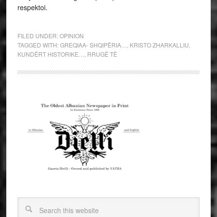
respektoi.
FILED UNDER:
OPINION
TAGGED WITH:
GREQIAA- SHQIPËRIA…
,
KRISTO ZHARKALLIU
,
KUNDËRT HISTORIKE…
,
RRUGË TË