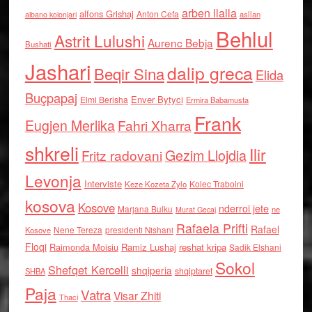
arben llalla
alfons Grishaj
Anton Cefa
asllan
albano kolonjari
Behlul
Astrit Lulushi
Aurenc Bebja
Bushati
Jashari
dalip greca
Beqir Sina
Elida
Buçpapaj
Enver Bytyci
Elmi Berisha
Ermira Babamusta
Frank
Eugjen Merlika
Fahri Xharra
shkreli
Ilir
Gezim Llojdia
Fritz radovani
Levonja
Interviste
Kolec Traboini
Keze Kozeta Zylo
kosova
Kosove
nderroi jete
Marjana Bulku
ne
Murat Gecaj
Rafaela Prifti
Rafael
Nene Tereza
Kosove
presidenti Nishani
Floqi
Raimonda Moisiu
Ramiz Lushaj
reshat kripa
Sadik Elshani
Sokol
Shefqet Kercelli
shqiperia
shqiptaret
SHBA
Paja
Vatra
Visar Zhiti
Thaci