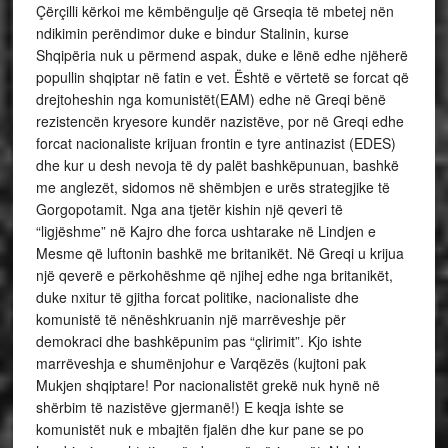
Çërçilli kërkoi me këmbëngulje që Grseqia të mbetej nën
ndikimin perëndimor duke e bindur Stalinin, kurse
Shqipëria nuk u përmend aspak, duke e lënë edhe njëherë
popullin shqiptar në fatin e vet. Është e vërtetë se forcat që
drejtoheshin nga komunistët(EAM) edhe në Greqi bënë
rezistencën kryesore kundër nazistëve, por në Greqi edhe
forcat nacionaliste krijuan frontin e tyre antinazist (EDES)
dhe kur u desh nevoja të dy palët bashkëpunuan, bashkë
me anglezët, sidomos në shëmbjen e urës strategjike të
Gorgopotamit. Nga ana tjetër kishin një qeveri të
“ligjëshme” në Kajro dhe forca ushtarake në Lindjen e
Mesme që luftonin bashkë me britanikët. Në Greqi u krijua
një qeverë e përkohëshme që njihej edhe nga britanikët,
duke nxitur të gjitha forcat politike, nacionaliste dhe
komunistë të nënëshkruanin një marrëveshje për
demokraci dhe bashkëpunim pas “çlirimit”. Kjo ishte
marrëveshja e shumënjohur e Varqëzës (kujtoni pak
Mukjen shqiptare! Por nacionalistët grekë nuk hynë në
shërbim të nazistëve gjermanë!) E keqja ishte se
komunistët nuk e mbajtën fjalën dhe kur pane se po