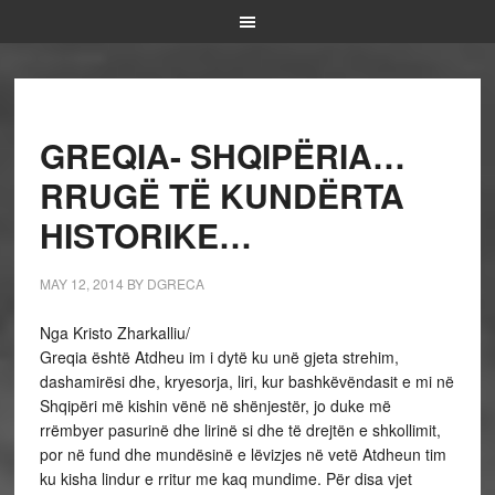
GREQIA- SHQIPËRIA…
RRUGË TË KUNDËRTA
HISTORIKE…
MAY 12, 2014
BY
DGRECA
Nga Kristo Zharkalliu/
Greqia është Atdheu im i dytë ku unë gjeta strehim,
dashamirësi dhe, kryesorja, liri, kur bashkëvëndasit e mi në
Shqipëri më kishin vënë në shënjestër, jo duke më
rrëmbyer pasurinë dhe lirinë si dhe të drejtën e shkollimit,
por në fund dhe mundësinë e lëvizjes në vetë Atdheun tim
ku kisha lindur e rritur me kaq mundime. Për disa vjet