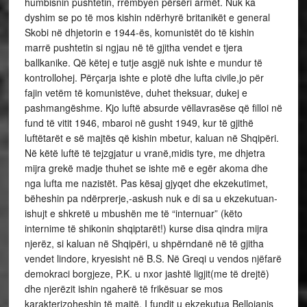
humbisnin pushtetin, rrëmbyen përsëri armët. Nuk ka
dyshim se po të mos kishin ndërhyrë britanikët e general
Skobi në dhjetorin e 1944-ës, komunistët do të kishin
marrë pushtetin si ngjau në të gjitha vendet e tjera
ballkanike. Që këtej e tutje asgjë nuk ishte e mundur të
kontrollohej. Përçarja ishte e plotë dhe lufta civile,jo për
fajin vetëm të komunistëve, duhet theksuar, dukej e
pashmangëshme. Kjo luftë absurde vëllavrasëse që filloi në
fund të vitit 1946, mbaroi në gusht 1949, kur të gjithë
luftëtarët e së majtës që kishin mbetur, kaluan në Shqipëri.
Në këtë luftë të tejzgjatur u vranë,midis tyre, me dhjetra
mijra grekë madje thuhet se ishte më e egër akoma dhe
nga lufta me nazistët. Pas kësaj gjyqet dhe ekzekutimet,
bëheshin pa ndërprerje,-askush nuk e di sa u ekzekutuan-
ishujt e shkretë u mbushën me të “internuar” (këto
internime të shikonin shqiptarët!) kurse disa qindra mijra
njerëz, si kaluan në Shqipëri, u shpërndanë në të gjitha
vendet lindore, kryesisht në B.S. Në Greqi u vendos njëfarë
demokraci borgjeze, P.K. u nxor jashtë ligjit(me të drejtë)
dhe njerëzit ishin ngaherë të frikësuar se mos
karakterizoheshin të majtë. I fundit u ekzekutua Bellojanis