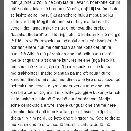
familja jonë u izolua në Shtyllas të Levanit, ndërkohë kur im
atë kishte vdekur në burgun e Vlorës, (faji i tij i vetëm ishte
se kishte aënë i pasur)ku asnjëherë nuk u mësua se ku
ishte varri i tij. Megjithatë unë, si u detyrova ta braktis
vëndlindjen time, askurrë nuk e mohova dhe grekët,
“bashkatdhetarët” e mi të rinj, nuk më kërkuan kurrë një gjë
të tillë. Jo vetën respektuan ndienjat e mia për Shqipërinë,
por asnjëherë nuk më ofenduan as më konsideruan të
huaj. Në Athinë më përqafuan dhe më ndihmuan njerëzit
më të shquar të artit dhe të kulturës helene (nga këto ka
me shumicë Greqia, apo jo?) por respektuan, diskutuan
me gjakftohtësi, madje pranuan pa me ofenduar kurrë
kundërshtimet e mia ndaj mendimeve të tyre dhe akuzat që
bëheshin në vendin e tyre kundër vendit tone dhe ndaj
kombit arbëror. Sigurisht nuk ishte çdo gjë e bukur, jeta nuk
ishte fushë me lule në Greqinë e atëherëshme. Madje
edhe demokracia e tyre ishte e cunguar dhe shumë here
vërenim dukuri antidemokratike, por gjithsesi na jipej e
drejta t’i vinim në dukje këto dhe t’i kritikonim. Këtë të drejtë
ma kishin dhënë dhe mua të “huajit” ashtu si do të më
ndëshkonin, kur të vinte koha, si ndëshkoheshin të gjithë