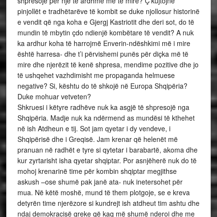
shpresojë për një të ardhme më të mire? Ç’kujtojnë
pinjollët e tradhëtarëve të kombit se duke njollosur historinë
e vendit që nga koha e Gjergj Kastriotit dhe deri sot, do të
mundin të mbytin çdo ndienjë kombëtare të vendit? A nuk
ka ardhur koha të harrojmë Enverin-ndëshkimi më i mire
është harresa- dhe t’i përvishemi punës për diçka më të
mire dhe njerëzit të kenë shpresa, mendime pozitive dhe jo
të ushqehet vazhdimisht me propaganda helmuese
negative? Si, kështu do të shkojë në Europa Shqipëria?
Duke mohuar vetveten?
Shkruesi i këtyre radhëve nuk ka asgjë të shpresojë nga
Shqipëria. Madje nuk ka ndërmend as mundësi të kthehet
në ish Atdheun e tij. Sot jam qyetar i dy vendeve, i
Shqipërisë dhe i Greqisë. Jam krenar që helenët më
pranuan në radhët e tyre si qytetar i barabartë, akoma dhe
kur zyrtarisht isha qyetar shqiptar. Por asnjëherë nuk do të
mohoj krenarinë time për kombin shqiptar megjithse
askush –ose shumë pak janë ata- nuk inetersohet për
mua. Në këtë moshë, mund të them plotgoje, se e kreva
detyrën time njerëzore si kundrejt ish atdheut tim ashtu dhe
ndaj demokracisë greke që kaq më shumë nderoi dhe me