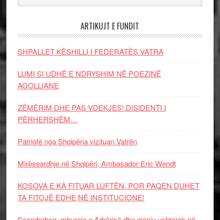
ARTIKUJT E FUNDIT
SHPALLET KËSHILLI I FEDERATËS VATRA
LUMI SI UDHË E NDRYSHIM NË POEZINË
AGOLLIANE
ZËMËRIM DHE PAS VDEKJES! DISIDENTI I
PËRHERSHËM…
Patriotë nga Shqipëria vizituan Vatrën
Mirëseardhje në Shqipëri, Ambasador Eric Wendt
KOSOVA E KA FITUAR LUFTËN, POR PAQEN DUHET
TA FITOJË EDHE NË INSTITUCIONE!
Scanderbeg, mburoja e Arbërisë dhe gjeniu ushtarak në