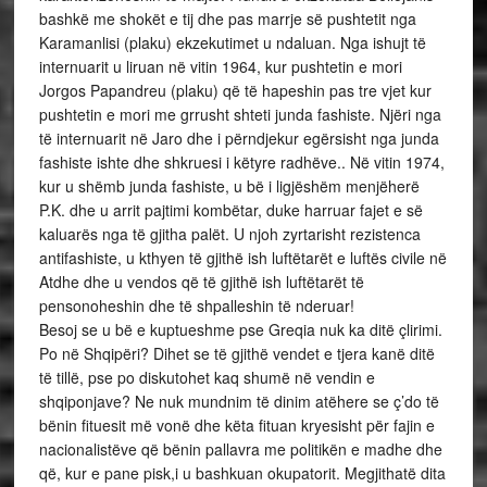
bashkë me shokët e tij dhe pas marrje së pushtetit nga
Karamanlisi (plaku) ekzekutimet u ndaluan. Nga ishujt të
internuarit u liruan në vitin 1964, kur pushtetin e mori
Jorgos Papandreu (plaku) që të hapeshin pas tre vjet kur
pushtetin e mori me grrusht shteti junda fashiste. Njëri nga
të internuarit në Jaro dhe i përndjekur egërsisht nga junda
fashiste ishte dhe shkruesi i këtyre radhëve.. Në vitin 1974,
kur u shëmb junda fashiste, u bë i ligjëshëm menjëherë
P.K. dhe u arrit pajtimi kombëtar, duke harruar fajet e së
kaluarës nga të gjitha palët. U njoh zyrtarisht rezistenca
antifashiste, u kthyen të gjithë ish luftëtarët e luftës civile në
Atdhe dhe u vendos që të gjithë ish luftëtarët të
pensonoheshin dhe të shpalleshin të nderuar!
Besoj se u bë e kuptueshme pse Greqia nuk ka ditë çlirimi.
Po në Shqipëri? Dihet se të gjithë vendet e tjera kanë ditë
të tillë, pse po diskutohet kaq shumë në vendin e
shqiponjave? Ne nuk mundnim të dinim atëhere se ç’do të
bënin fituesit më vonë dhe këta fituan kryesisht për fajin e
nacionalistëve që bënin pallavra me politikën e madhe dhe
që, kur e pane pisk,i u bashkuan okupatorit. Megjithatë dita