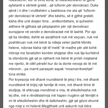
qytetarët e vërtetë grekë…që luftonin për demokraci. Duke
qënë i ri dhe i vrullëshëm u bashkova me ata që “luftonin
për demokraci të vërtetë” dhe kështu, sit ë gjithë grekët,
kisha dhe unë dosjen time…antikombëtare, si quheshin
atëhere të gjithata që përpiqeshin për një demokraci
europjane në vendin e demokracisë më të lashtë. Por ajo
që ka rëndësi, është se asnjëherë nuk më veçuan, nuk më
poshtëruan nuk më bënë ta ndieja veten jashtë klimës
helene, ndonse kisha një të”metë” të madhe për atë kohë:
mbroja me fanatizëm kombin shqiptar dhe nuk lija kurrkënd
ta ofendonte gjë që jo njëherë më bënë të prrish miqëainë
me njerëz, të cilët përsëri kur do ta donte nevoja do të më
mbronin…pa marrë parasysh aspak “mosmarrëveshjet”
tona etnike.
Por kryesorja më dhanë mundësinë të jetoj i lire, më dhanë
mundësinë të krijoj një familje të mire, më dhanë lirine të
studjoja, të shkruaja mendimet e mia, të shkollohesha më
tej dhe, më e rëndësishmja më hapen rrugënn që fëmijët e
mi të shkolloheshin dhe të dalloheshin, gjë që gëzoi shumë
nga miqt e mi helenë.Megjithatë unë askurrë nuk bëra