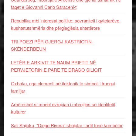
faqet e Giovanni Carlo Saraceni-t
Republika mbi interesat politike: sovraniteti i qytetarëve,
kushtetutshmëria dhe përgjegjësia shtetërore
TRI POEZI PËR GJERGJ KASTRIOTIN-
SKËNDERBEUN
LETËR E ARKIVIT TE NAUM PRIFTIT NË
PERVJETORIN E PARE TE DRAGO SILIQIT
Oxhaku, nga elementi arkitektonik te simboli i trungut
familjar
Arbëreshët si model evropian i mbrojtjes së identitetit
kulturor
Sali Shijaku, “Diego Rivera” shqiptar i artit tonë kombëtar