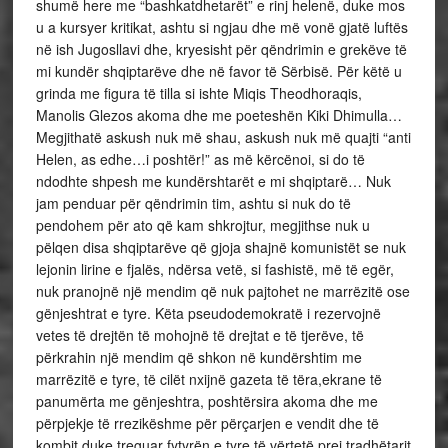
shumë here me “bashkatdhetarët” e rinj helenë, duke mos
u a kursyer kritikat, ashtu si ngjau dhe më vonë gjatë luftës
në ish Jugosllavi dhe, kryesisht për qëndrimin e grekëve të
mi kundër shqiptarëve dhe në favor të Sërbisë. Për këtë u
grinda me figura të tilla si ishte Miqis Theodhoraqis,
Manolis Glezos akoma dhe me poeteshën Kiki Dhimulla…
Megjithatë askush nuk më shau, askush nuk më quajti “anti
Helen, as edhe…i poshtër!” as më kërcënoi, si do të
ndodhte shpesh me kundërshtarët e mi shqiptarë… Nuk
jam penduar për qëndrimin tim, ashtu si nuk do të
pendohem për ato që kam shkrojtur, megjithse nuk u
pëlqen disa shqiptarëve që gjoja shajnë komunistët se nuk
lejonin lirine e fjalës, ndërsa vetë, si fashistë, më të egër,
nuk pranojnë një mendim që nuk pajtohet ne marrëzitë ose
gënjeshtrat e tyre. Këta pseudodemokratë i rezervojnë
vetes të drejtën të mohojnë të drejtat e të tjerëve, të
përkrahin një mendim që shkon në kundërshtim me
marrëzitë e tyre, të cilët nxijnë gazeta të tëra,ekrane të
panumërta me gënjeshtra, poshtërsira akoma dhe me
përpjekje të rrezikëshme për përçarjen e vendit dhe të
kombit duke treguar fytyrën e tyre të vërtetë prej tradhëtarit