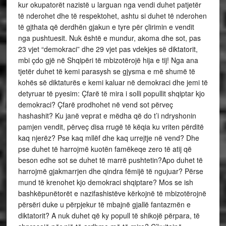
kur okupatorët nazistë u larguan nga vendi duhet patjetër
të nderohet dhe të respektohet, ashtu si duhet të nderohen
të gjthata që derdhën gjakun e tyre për çlirimin e vendit
nga pushtuesit. Nuk është e mundur, akoma dhe sot, pas
23 vjet “demokraci” dhe 29 vjet pas vdekjes së diktatorit,
mbi çdo gjë në Shqipëri të mbizotërojë hija e tij! Nga ana
tjetër duhet të kemi parasysh se gjysma e më shumë të
kohës së diktaturës e kemi kaluar në demokraci dhe jemi të
detyruar të pyesim: Çfarë të mira i solli popullit shqiptar kjo
demokraci? Çfarë prodhohet në vend sot përveç
hashashit? Ku janë veprat e mëdha që do t’i ndryshonin
pamjen vendit, përveç disa rrugë të këqia ku vriten përditë
kaq njerëz? Pse kaq mllëf dhe kaq urrejtje në vend? Dhe
pse duhet të harrojmë kuotën famëkeqe zero të atij që
beson edhe sot se duhet të marrë pushtetin?Apo duhet të
harrojmë gjakmarrjen dhe qindra fëmijë të ngujuar? Përse
mund të krenohet kjo demokraci shqiptare? Mos se ish
bashkëpunëtorët e nazifashistëve kërkojnë të mbizotërojnë
përsëri duke u përpjekur të mbajnë gjallë fantazmën e
diktatorit? A nuk duhet që ky popull të shikojë përpara, të