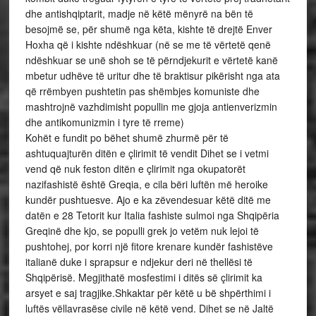
dhe antishqiptarit, madje në këtë mënyrë na bën të
besojmë se, për shumë nga këta, kishte të drejtë Enver
Hoxha që i kishte ndëshkuar (në se me të vërtetë qenë
ndëshkuar se unë shoh se të përndjekurit e vërtetë kanë
mbetur udhëve të uritur dhe të braktisur pikërisht nga ata
që rrëmbyen pushtetin pas shëmbjes komuniste dhe
mashtrojnë vazhdimisht popullin me gjoja antienverizmin
dhe antikomunizmin i tyre të rreme)
Kohët e fundit po bëhet shumë zhurmë për të
ashtuquajturën ditën e çlirimit të vendit Dihet se i vetmi
vend që nuk feston ditën e çlirimit nga okupatorët
nazifashistë është Greqia, e cila bëri luftën më heroike
kundër pushtuesve. Ajo e ka zëvendesuar këtë ditë me
datën e 28 Tetorit kur Italia fashiste sulmoi nga Shqipëria
Greqinë dhe kjo, se populli grek jo vetëm nuk lejoi të
pushtohej, por korri një fitore krenare kundër fashistëve
italianë duke i sprapsur e ndjekur deri në thellësi të
Shqipërisë. Megjithatë mosfestimi i ditës së çlirimit ka
arsyet e saj tragjike.Shkaktar për këtë u bë shpërthimi i
luftës vëllavrasëse civile në këtë vend. Dihet se në Jaltë