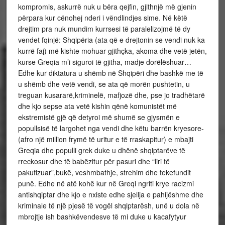
kompromis, askurrë nuk u bëra qejfin, gjithnjë më gjenin
përpara kur cënohej nderi i vëndlindjes sime. Në këtë
drejtim pra nuk mundim kurrsesi të paralelizojmë të dy
vendet fqinjë: Shqipëria (ata që e drejtonin se vendi nuk ka
kurrë faj) më kishte mohuar gjithçka, akoma dhe vetë jetën,
kurse Greqia m’i siguroi të gjitha, madje dorëlëshuar…
Edhe kur diktatura u shëmb në Shqipëri dhe bashkë me të
u shëmb dhe vetë vendi, se ata që morën pushtetin, u
treguan kusararë,kriminelë, mafjozë dhe, pse jo tradhëtarë
dhe kjo sepse ata vetë kishin qënë komunistët më
ekstremistë gjë që detyroi më shumë se gjysmën e
popullsisë të largohet nga vendi dhe këtu barrën kryesore-
(afro një million frymë të uritur e të rraskapitur) e mbajti
Greqia dhe populli grek duke u dhënë shqiptarëve të
rreckosur dhe të babëzitur për pasuri dhe “liri të
pakufizuar”,bukë, veshmbathje, strehim dhe tekefundit
punë. Edhe në atë kohë kur në Greqi ngriti krye racizmi
antishqiptar dhe kjo e nxiste edhe sjellja e pahijëshme dhe
kriminale të një pjesë të vogël shqiptarësh, unë u dola në
mbrojtje ish bashkëvendesve të mi duke u kacafytyur