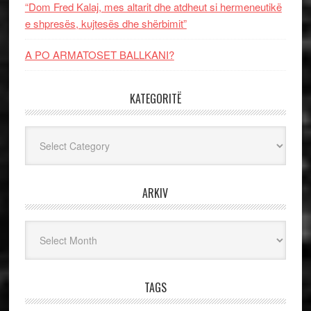
“Dom Fred Kalaj, mes altarit dhe atdheut si hermeneutikë
e shpresës, kujtesës dhe shërbimit”
A PO ARMATOSET BALLKANI?
KATEGORITË
Kategoritë
ARKIV
Arkiv
TAGS