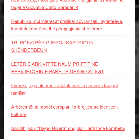
faqet e Giovanni Carlo Saraceni-t
Republika mbi interesat politike: sovraniteti i qytetarëve,
kushtetutshmëria dhe përgjegjësia shtetërore
TRI POEZI PËR GJERGJ KASTRIOTIN-
SKËNDERBEUN
LETËR E ARKIVIT TE NAUM PRIFTIT NË
PERVJETORIN E PARE TE DRAGO SILIQIT
Oxhaku, nga elementi arkitektonik te simboli i trungut
familjar
Arbëreshët si model evropian i mbrojtjes së identitetit
kulturor
Sali Shijaku, “Diego Rivera” shqiptar i artit tonë kombëtar