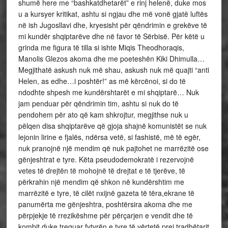
shumë here me “bashkatdhetarët” e rinj helenë, duke mos
u a kursyer kritikat, ashtu si ngjau dhe më vonë gjatë luftës
në ish Jugosllavi dhe, kryesisht për qëndrimin e grekëve të
mi kundër shqiptarëve dhe në favor të Sërbisë. Për këtë u
grinda me figura të tilla si ishte Miqis Theodhoraqis,
Manolis Glezos akoma dhe me poeteshën Kiki Dhimulla…
Megjithatë askush nuk më shau, askush nuk më quajti “anti
Helen, as edhe…i poshtër!” as më kërcënoi, si do të
ndodhte shpesh me kundërshtarët e mi shqiptarë… Nuk
jam penduar për qëndrimin tim, ashtu si nuk do të
pendohem për ato që kam shkrojtur, megjithse nuk u
pëlqen disa shqiptarëve që gjoja shajnë komunistët se nuk
lejonin lirine e fjalës, ndërsa vetë, si fashistë, më të egër,
nuk pranojnë një mendim që nuk pajtohet ne marrëzitë ose
gënjeshtrat e tyre. Këta pseudodemokratë i rezervojnë
vetes të drejtën të mohojnë të drejtat e të tjerëve, të
përkrahin një mendim që shkon në kundërshtim me
marrëzitë e tyre, të cilët nxijnë gazeta të tëra,ekrane të
panumërta me gënjeshtra, poshtërsira akoma dhe me
përpjekje të rrezikëshme për përçarjen e vendit dhe të
kombit duke treguar fytyrën e tyre të vërtetë prej tradhëtarit