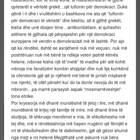
qytetarët e vërtetë grekë…që luftonin për demokraci. Duke
qënë i ri dhe i vrullëshëm u bashkova me ata që “luftonin
për demokraci të vërtetë” dhe kështu, sit ë gjithë grekët,
kisha dhe unë dosjen time…antikombëtare, si quheshin
atëhere të gjithata që përpiqeshin për një demokraci
europjane në vendin e demokracisë më të lashtë. Por ajo
që ka rëndësi, është se asnjëherë nuk më veçuan, nuk më
poshtëruan nuk më bënë ta ndieja veten jashtë klimës
helene, ndonse kisha një të”metë” të madhe për atë kohë:
mbroja me fanatizëm kombin shqiptar dhe nuk lija kurrkënd
ta ofendonte gjë që jo njëherë më bënë të prrish miqëainë
me njerëz, të cilët përsëri kur do ta donte nevoja do të më
mbronin…pa marrë parasysh aspak “mosmarrëveshjet”
tona etnike.
Por kryesorja më dhanë mundësinë të jetoj i lire, më dhanë
mundësinë të krijoj një familje të mire, më dhanë lirine të
studjoja, të shkruaja mendimet e mia, të shkollohesha më
tej dhe, më e rëndësishmja më hapen rrugënn që fëmijët e
mi të shkolloheshin dhe të dalloheshin, gjë që gëzoi shumë
nga miqt e mi helenë.Megjithatë unë askurrë nuk bëra