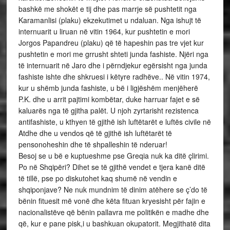
bashkë me shokët e tij dhe pas marrje së pushtetit nga
Karamanlisi (plaku) ekzekutimet u ndaluan. Nga ishujt të
internuarit u liruan në vitin 1964, kur pushtetin e mori
Jorgos Papandreu (plaku) që të hapeshin pas tre vjet kur
pushtetin e mori me grrusht shteti junda fashiste. Njëri nga
të internuarit në Jaro dhe i përndjekur egërsisht nga junda
fashiste ishte dhe shkruesi i këtyre radhëve.. Në vitin 1974,
kur u shëmb junda fashiste, u bë i ligjëshëm menjëherë
P.K. dhe u arrit pajtimi kombëtar, duke harruar fajet e së
kaluarës nga të gjitha palët. U njoh zyrtarisht rezistenca
antifashiste, u kthyen të gjithë ish luftëtarët e luftës civile në
Atdhe dhe u vendos që të gjithë ish luftëtarët të
pensonoheshin dhe të shpalleshin të nderuar!
Besoj se u bë e kuptueshme pse Greqia nuk ka ditë çlirimi.
Po në Shqipëri? Dihet se të gjithë vendet e tjera kanë ditë
të tillë, pse po diskutohet kaq shumë në vendin e
shqiponjave? Ne nuk mundnim të dinim atëhere se ç’do të
bënin fituesit më vonë dhe këta fituan kryesisht për fajin e
nacionalistëve që bënin pallavra me politikën e madhe dhe
që, kur e pane pisk,i u bashkuan okupatorit. Megjithatë dita