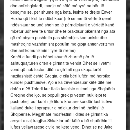
dhe antishqiptarit, madje në këtë mënyrë na bën të
besojmë se, për shumë nga këta, kishte të drejtë Enver
Hoxha që i kishte ndëshkuar (në se me të vërtetë qenë
ndëshkuar se unë shoh se të përndjekurit e vërtetë kanë
mbetur udhëve të uritur dhe të braktisur pikërisht nga ata
që rrëmbyen pushtetin pas shëmbjes komuniste dhe
mashtrojnë vazhdimisht popullin me gjoja antienverizmin
dhe antikomunizmin i tyre të rreme)
Kohët e fundit po bëhet shumë zhurmë për të
ashtuquajturën ditën e çlirimit të vendit Dihet se i vetmi
vend që nuk feston ditën e çlirimit nga okupatorët
nazifashistë është Greqia, e cila bëri luftën më heroike
kundër pushtuesve. Ajo e ka zëvendesuar këtë ditë me
datën e 28 Tetorit kur Italia fashiste sulmoi nga Shqipëria
Greqinë dhe kjo, se populli grek jo vetëm nuk lejoi të
pushtohej, por korri një fitore krenare kundër fashistëve
italianë duke i sprapsur e ndjekur deri në thellësi të
Shqipërisë. Megjithatë mosfestimi i ditës së çlirimit ka
arsyet e saj tragjike.Shkaktar për këtë u bë shpërthimi i
luftës vëllavrasëse civile në këtë vend. Dihet se në Jaltë