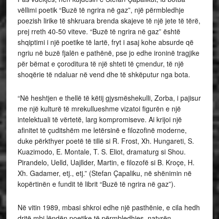
vëllimi poetik “Buzë të ngrira në gaz”, një përmbledhje
poezish lirike të shkruara brenda skajeve të një jete të tërë,
prej rreth 40-50 viteve. “Buzë të ngrira në gaz” është
shqiptimi i një poetike të lartë, fryt i asaj kohe absurde që
ngriu në buzë fjalën e pathënë, pse jo edhe ironinë tragjike
për bëmat e çoroditura të një shteti të çmendur, të një
shoqërie të ndaluar në vend dhe të shkëputur nga bota.
“Në heshtjen e thellë të këtij gjysmëshekulli, Zorba, i pajisur
me një kulturë të mrekullueshme vizatoi figurën e një
intelektuali të vërtetë, larg kompromiseve. Ai krijoi një
afinitet të çuditshëm me letërsinë e filozofinë moderne,
duke përkthyer poetë të tillë si R. Frost, Xh. Hungareti, S.
Kuazimodo, E. Montale, T. S. Eliot, dramaturg si Shou.
Pirandelo, Uelld, Uajllder, Martin, e filozofë si B. Kroçe, H.
Xh. Gadamer, etj., etj.” (Stefan Çapaliku, në shënimin në
kopërtinën e fundit të librit “Buzë të ngrira në gaz”).
Në vitin 1989, mbasi shkroi edhe një pasthënie, e cila hedh
dritë mbi lëndën poetike të përmbledhjes, natyrën