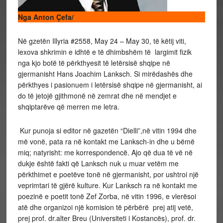
Nga Anton Çefa/
Në gzetën Illyria #2558, May 24 – May 30, të këtij viti,
lexova shkrimin e idhtë e të dhimbshëm të largimit fizik
nga kjo botë të përkthyesit të letërsisë shqipe në
gjermanisht Hans Joachim Lanksch. Si mirëdashës dhe
përkthyes i pasionuem i letërsisë shqipe në gjermanisht, ai
do të jetojë gjithmonë në zemrat dhe në mendjet e
shqiptarëve që merren me letra.
Kur punoja si editor në gazetën “Dielli”,në vitin 1994 dhe
më vonë, pata ra në kontakt me Lanksch-in dhe u bëmë
miq; natyrisht: me korrespondencë. Ajo që dua të vë në
dukje është fakti që Lanksch nuk u muar vetëm me
përkthimet e poetëve tonë në gjermanisht, por ushtroi një
veprimtari të gjërë kulture. Kur Lanksch ra në kontakt me
poezinë e poetit tonë Zef Zorba, në vitin 1996, e vlerësoi
atë dhe organizoi një komision të përbërë prej atij vetë,
prej prof. dr.alter Breu (Universiteti i Kostancës), prof. dr.