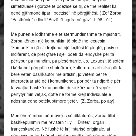
sintetizuese rigoroze të poezisë së tij, që “në realitet ka
qenë gjithmonë tipar i poezisë” në përgjithësi. ( Zef Zorba,
“Pasthënie” e librit “Buzë të ngrira në gaz”, f. 98-101).
Me punën e lodhshme e të stërmundimshme të mjeshtrit,
Zorba kërkon një komunikim të plotë me lexuesin
“komunikim që s’i drejtohet një leçitësi të plogtë, pasiv e
indiferent, që pret çfarë i sjell poeti-dallëndyshe për ta
përtypur pa mundim, pa pjesëmarrje. Jo. Lexuesit të sotëm
i kërkohet përgatitje shpirtërore, kulturore e artistike për ta
bërë veten bashkautor me artistin, jo vetëm për të
interpretuar atë që i komunikohet, por për ta ndjerë e për
ta vuajtur bashkë me poetin, duke kërkuar në vepër
përfytyrimin vetjak, qoftë në formë krejt individuale e
ndoshta edhe botëkuptimore tjetër.” (Z. Zorba, po aty).
Menjëherë mbas përmbysjes së diktaturës, Zorba filloi
bashkëpunimin me revistën “Hylli i Dritës”, organ i
françeskanëve. Në fushë të krijimtarisë origjinale, ai
përveçse autor i përmbledhjes poetike, që përmendëm,