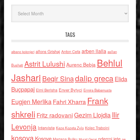
Arkiv
TAGS
arben llalla
alfons Grishaj
Anton Cefa
asllan
albano kolonjari
Behlul
Astrit Lulushi
Aurenc Bebja
Bushati
Jashari
dalip greca
Beqir Sina
Elida
Buçpapaj
Enver Bytyci
Elmi Berisha
Ermira Babamusta
Frank
Eugjen Merlika
Fahri Xharra
shkreli
Ilir
Gezim Llojdia
Fritz radovani
Levonja
Interviste
Kolec Traboini
Keze Kozeta Zylo
kosova
Kosove
nderroi jete
Marjana Bulku
ne
Murat Gecaj