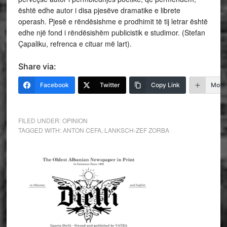
është edhe autor i disa pjesëve dramatike e librete
operash. Pjesë e rëndësishme e prodhimit të tij letrar është
edhe një fond i rëndësishëm publicistik e studimor. (Stefan
Çapaliku, refrenca e cituar më lart).
Share via:
Facebook
Twitter
Copy Link
More
FILED UNDER:
OPINION
TAGGED WITH:
ANTON CEFA
,
LANKSCH-ZEF ZORBA