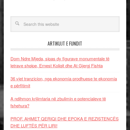
ARTIKUJT E FUNDIT
Dom Ndre Mjeda, sipas dy figurave monumentale të
letrave shqipe, Ernest Koliqit dhe At Gjergj Fishta
36 vjet tranzicion, nga ekonomia prodhuese te ekonomia
e përfitimit
A ndihmon krijimtaria në zbulimin e potencialeve të
fshehura?
PROF. AHMET QERIQI DHE EPOKA E REZISTENCЁS
DHE LUFTЁS PЁR LIRI!