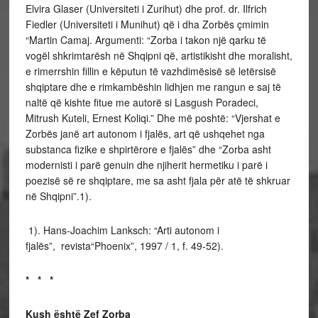
Elvira Glaser (Universiteti i Zurihut) dhe prof. dr. Ilfrich
Fiedler (Universiteti i Munihut) që i dha Zorbës çmimin
“Martin Camaj. Argumenti: “Zorba i takon një qarku të
vogël shkrimtarësh në Shqipni që, artistikisht dhe moralisht,
e rimerrshin fillin e këputun të vazhdimësisë së letërsisë
shqiptare dhe e rimkambëshin lidhjen me rangun e saj të
naltë që kishte fitue me autorë si Lasgush Poradeci,
Mitrush Kuteli, Ernest Koliqi.” Dhe më poshtë: “Vjershat e
Zorbës janë art autonom i fjalës, art që ushqehet nga
substanca fizike e shpirtërore e fjalës” dhe “Zorba asht
modernisti i parë genuin dhe njiherit hermetiku i parë i
poezisë së re shqiptare, me sa asht fjala për atë të shkruar
në Shqipni”.1).
1). Hans-Joachim Lanksch: “Arti autonom i
fjalës”, revista“Phoenix”, 1997 / 1, f. 49-52).
* * *
Kush është Zef Zorba