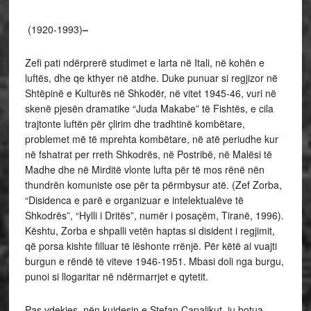
(1920-1993)
–
Zefi pati ndërprerë studimet e larta në Itali, në kohën e
luftës, dhe qe kthyer në atdhe. Duke punuar si regjizor në
Shtëpinë e Kulturës në Shkodër, në vitet 1945-46, vuri në
skenë pjesën dramatike “Juda Makabe” të Fishtës, e cila
trajtonte luftën për çlirim dhe tradhtinë kombëtare,
problemet më të mprehta kombëtare, në atë periudhe kur
në fshatrat per rreth Shkodrës, në Postribë, në Malësi të
Madhe dhe në Mirditë vlonte lufta për të mos rënë nën
thundrën komuniste ose për ta përmbysur atë. (Zef Zorba,
“Disidenca e parë e organizuar e intelektualëve të
Shkodrës”, “Hylli i Dritës”, numër i posaçëm, Tiranë, 1996).
Kështu, Zorba e shpalli vetën haptas si disident i regjimit,
që porsa kishte filluar të lëshonte rrënjë. Për këtë ai vuajti
burgun e rëndë të viteve 1946-1951. Mbasi doli nga burgu,
punoi si llogaritar në ndërmarrjet e qytetit.
Pas vdekjes, nën kujdesin e Stefan Çapalikut, iu botua