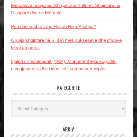
Mësuesve të Gjuhës Shqipe dhe Kulturës Shqiptare në
Diasporë dhe në Mërgatë
Pse dhe kush e vrau Hasan Riza Pashën?
Gruaja shqiptare në SHBA mes sukseseve dhe sfidave
të së ardhmes
Fjalori i Kristoforidhit (1904): Monument leksikografik,
etnogjeografik dhe i identitetit kombëtar shqiptar
KATEGORITË
Kategoritë
ARKIV