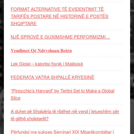
FORMAT ALTERNATIVE TË EVIDENTIMIT TË
TARIFËS POSTARE NË HISTORINË E POSTËS
SHQIPTARE
NJË SPROVË E GUXIMSHME PERFORMIZMI…
𝐕𝐞𝐧𝐝𝐢𝐦𝐞𝐭 𝐐𝐞̈ 𝐍𝐝𝐫𝐲𝐬𝐡𝐮𝐚𝐧 𝐁𝐨𝐭𝐞̈𝐧
Lek Gjolaj – kalorësi fisnik i Malësisë
FEDERATA VATRA SHPALLË KRYESINË
“Pinocchio’s Harvard” by Tertini Set to Make a Global
Slice
A duhet që Shqipëria të ribëhet një vend i jetueshëm për
të gjithë shqiptarët?
Përfundoi me sukses Seminari XIX Mbarëkombëtar i