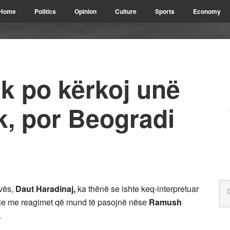
Home
Politics
Opinion
Culture
Sports
Economy
k po kërkoj unë
k, por Beogradi
vës,
Daut Haradinaj,
ka thënë se ishte keq-interpretuar
dhje me reagimet që mund të pasojnë nëse
Ramush
.