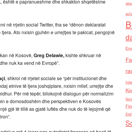
nik, është e papranueshme dhe shkakton shqetësime
alba
asll
B
 në rrjetin social Twitter, tha se “dënon deklaratat
jera. Ato nxisin gjuhën e urrejtjes te pakicat, pengojnë
d
Env
rikan në Kosovë,
Greg Delawie,
kishte shkruar në
Fa
e dhe nuk ka vend në Evropë”.
ra
çi
, shkroi në rrjetet sociale se “për institucionet dhe
Inte
j etnive të tjera joshqiptare, nxisin mllef, urrejtje dhe
Ko
hidhur. Për më tepër, bllokojnë dialogun për normalizim
Nen
timin e domosdoshëm dhe perspektiven e Kosovës
Flo
ë gjë të tillë as gjatë luftës dhe nuk do të lejojmë që
Els
ron”.
So
 ndalua më 4 janar nga autoritetet franceze në bazë të