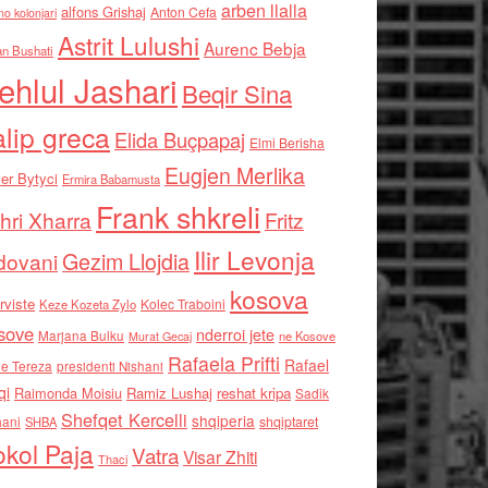
arben llalla
alfons Grishaj
Anton Cefa
no kolonjari
Astrit Lulushi
Aurenc Bebja
an Bushati
ehlul Jashari
Beqir Sina
alip greca
Elida Buçpapaj
Elmi Berisha
Eugjen Merlika
er Bytyci
Ermira Babamusta
Frank shkreli
hri Xharra
Fritz
Ilir Levonja
Gezim Llojdia
dovani
kosova
rviste
Kolec Traboini
Keze Kozeta Zylo
sove
nderroi jete
Marjana Bulku
ne Kosove
Murat Gecaj
Rafaela Prifti
Rafael
e Tereza
presidenti Nishani
qi
Raimonda Moisiu
Ramiz Lushaj
reshat kripa
Sadik
Shefqet Kercelli
shqiperia
hani
shqiptaret
SHBA
kol Paja
Vatra
Visar Zhiti
Thaci