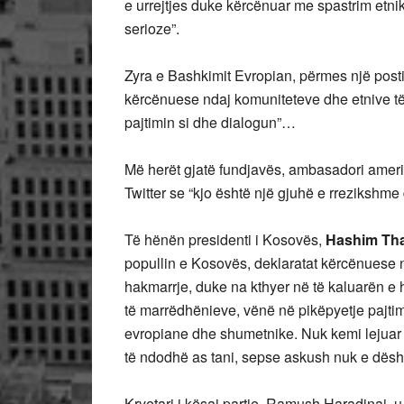
e urrejtjes duke kërcënuar me spastrim et
serioze”.
Zyra e Bashkimit Evropian, përmes një postimi
kërcënuese ndaj komuniteteve dhe etnive të t
pajtimin si dhe dialogun”…
Më herët gjatë fundjavës, ambasadori ame
Twitter se “kjo është një gjuhë e rrezikshm
Të hënën presidenti i Kosovës,
Hashim Tha
popullin e Kosovës, deklaratat kërcënuese nda
hakmarrje, duke na kthyer në të kaluarën e 
të marrëdhënieve, vënë në pikëpyetje paj
evropiane dhe shumetnike. Nuk kemi lejuar nj
të ndodhë as tani, sepse askush nuk e dëshi
Kryetari i kësaj partie, Ramush Haradinaj, u