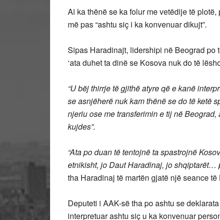
Ai ka thënë se ka folur me vetëdije të plotë, p
më pas “ashtu siç i ka konvenuar dikujt”.
Sipas Haradinajt, lidershipi në Beograd po t
‘ata duhet ta dinë se Kosova nuk do të lësho
“U bëj thirrje të gjithë atyre që e kanë inter
se asnjëherë nuk kam thënë se do të ketë s
njeriu ose me transferimin e tij në Beograd,
kujdes”.
“Ata po duan të tentojnë ta spastrojnë Koso
etnikisht, jo Daut Haradinaj, jo shqiptarët…
tha Haradinaj të martën gjatë një seance të
Deputeti i AAK-së tha po ashtu se deklarata 
interpretuar ashtu siç u ka konvenuar perso