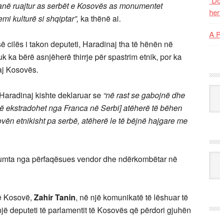
“Do
kanë ruajtur as serbët e Kosovës as monumentet
her
emi kulturë si shqiptar”,
ka thënë ai.
A 
 cilës i takon deputeti, Haradinaj tha të hënën në
k ka bërë asnjëherë thirrje për spastrim etnik, por ka
aj Kosovës.
Kat
 Haradinaj kishte deklaruar se
“në rast se gabojnë dhe
ë ekstradohet nga Franca në Serbi] atëherë të bëhen
ën etnikisht pa serbë, atëherë le të bëjnë hajgare me
Ark
humta nga përfaqësues vendor dhe ndërkombëtar në
në Kosovë,
Zahir Tanin
, në një komunikatë të lëshuar të
një deputeti të parlamentit të Kosovës që përdori gjuhën