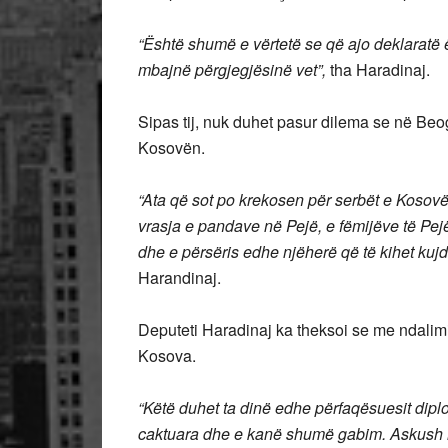
“Është shumë e vërtetë se që ajo deklaratë ës
mbajnë përgjegjësinë vet”,
tha Haradinaj.
Sipas tij, nuk duhet pasur dilema se në Beo
Kosovën.
“Ata që sot po krekosen për serbët e Kosovë
vrasja e pandave në Pejë, e fëmijëve të Pejë
dhe e përsëris edhe njëherë që të kihet kuj
Harandinaj.
Deputeti Haradinaj ka theksoi se me ndali
Kosova.
“Këtë duhet ta dinë edhe përfaqësuesit dipl
caktuara dhe e kanë shumë gabim. Askush m