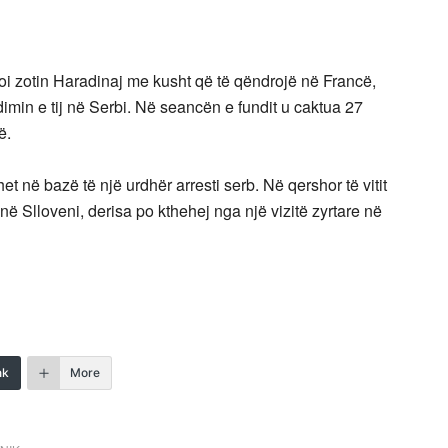
roi zotin Haradinaj me kusht që të qëndrojë në Francë,
adimin e tij në Serbi. Në seancën e fundit u caktua 27
ë.
et në bazë të një urdhër arresti serb. Në qershor të vitit
ë Slloveni, derisa po kthehej nga një vizitë zyrtare në
nk
More