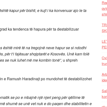
Rep
qyt
htë kapur për bishti, e kujt i ka konvenuar ajo le ta
sht
TR
grad ka tendenca të hapura për ta destabilizuar
SK
LE
PE
s është mirë të na tregojnë neve hapur se si ndodhi
s, për t’i fajësuar shqiptarët e Kosovës. Unë kam folë
Oxh
des se nuk luhet më me kombin tonë”,
u shpreh
tru
Arb
min e Ramush Haradinajt po mundohet të destabilizohet
iden
Sal
ko
omatik se po e mbajnë një njeri peng për qëllime të
ë shumë se unë vet nuk e do paqen dhe stabilitetin e