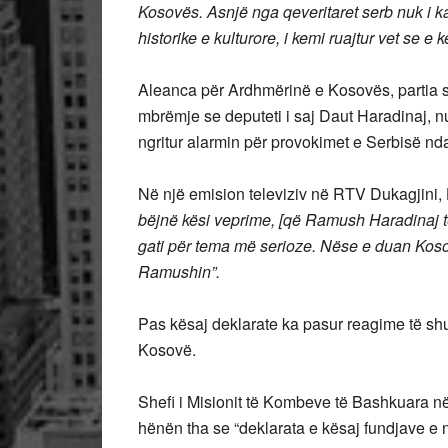
Kosovës. Asnjë nga qeveritaret serb nuk i 
historike e kulturore, i kemi ruajtur vet se e k
Aleanca për Ardhmërinë e Kosovës, partia së
mbrëmje se deputeti i saj Daut Haradinaj, nu
ngritur alarmin për provokimet e Serbisë nd
Në një emision televiziv në RTV Dukagjini,
bëjnë kësi veprime, [që Ramush Haradinaj t
gati për tema më serioze. Nëse e duan Kosov
Ramushin”.
Pas kësaj deklarate ka pasur reagime të s
Kosovë.
Shefi i Misionit të Kombeve të Bashkuara 
hënën tha se “deklarata e kësaj fundjave e 