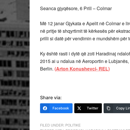
Seanca gjyqësore, 6 Prill – Colmar
Më 12 janar Gjykata e Apelit në Colmar e li
në pritje të shqyrtimit të kërkesës për ekstr
prilli si datë për vendimin e mundshëm për t
Ky është rasti i dytë që zoti Haradinaj ndaloh
2015 ai u ndalua në Aeroportin e Lubjanës, n
Berlin.
(Arton Konushevci- REL)
Share via:
Facebook
Twitter
Copy Li
FILED UNDER:
POLITIKE