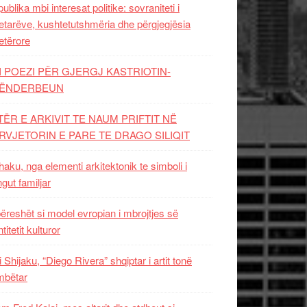
ublika mbi interesat politike: sovraniteti i
etarëve, kushtetutshmëria dhe përgjegjësia
etërore
I POEZI PËR GJERGJ KASTRIOTIN-
ËNDERBEUN
TËR E ARKIVIT TE NAUM PRIFTIT NË
RVJETORIN E PARE TE DRAGO SILIQIT
aku, nga elementi arkitektonik te simboli i
ngut familjar
ëreshët si model evropian i mbrojtjes së
titetit kulturor
i Shijaku, “Diego Rivera” shqiptar i artit tonë
mbëtar