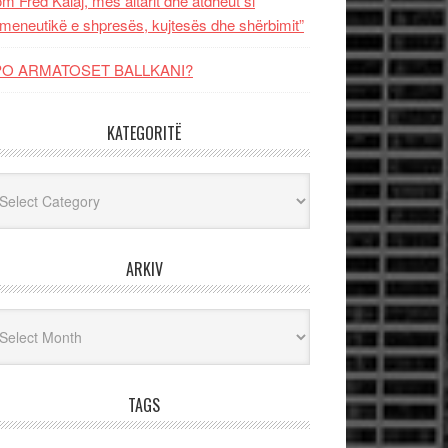
m Fred Kalaj, mes altarit dhe atdheut si
meneutikë e shpresës, kujtesës dhe shërbimit”
PO ARMATOSET BALLKANI?
KATEGORITË
egoritë
ARKIV
iv
TAGS