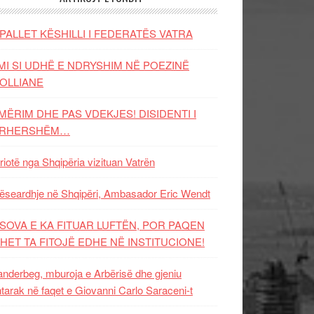
PALLET KËSHILLI I FEDERATËS VATRA
MI SI UDHË E NDRYSHIM NË POEZINË
OLLIANE
MËRIM DHE PAS VDEKJES! DISIDENTI I
ËRHERSHËM…
riotë nga Shqipëria vizituan Vatrën
ëseardhje në Shqipëri, Ambasador Eric Wendt
SOVA E KA FITUAR LUFTËN, POR PAQEN
HET TA FITOJË EDHE NË INSTITUCIONE!
nderbeg, mburoja e Arbërisë dhe gjeniu
tarak në faqet e Giovanni Carlo Saraceni-t