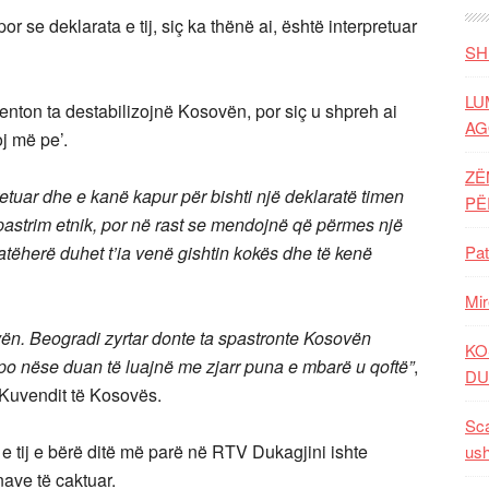
or se deklarata e tij, siç ka thënë ai, është interpretuar
SH
LU
enton ta destabilizojnë Kosovën, por siç u shpreh ai
AG
j më pe’.
ZË
pretuar dhe e kanë kapur për bishti një deklaratë timen
P
pastrim etnik, por në rast se mendojnë që përmes një
 atëherë duhet t’ia venë gishtin kokës dhe të kenë
Pat
Mir
vën. Beogradi zyrtar donte ta spastronte Kosovën
KO
 po nëse duan të luajnë me zjarr puna e mbarë u qoftë”
,
DU
 Kuvendit të Kosovës.
Sca
e tij e bërë ditë më parë në RTV Dukagjini ishte
ush
nave të caktuar.