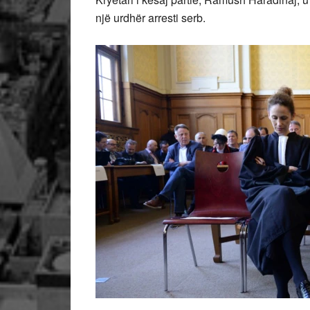
një urdhër arresti serb.