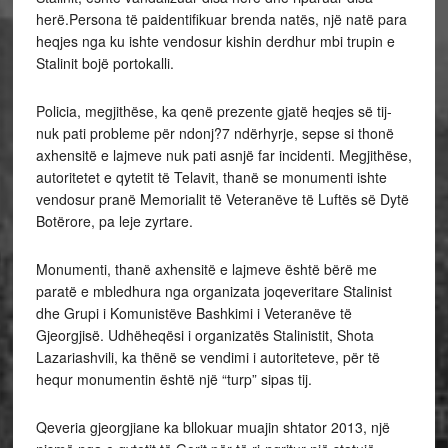
herë.Persona të paidentifikuar brenda natës, një natë para
heqjes nga ku ishte vendosur kishin derdhur mbi trupin e
Stalinit bojë portokalli.
Policia, megjithëse, ka qenë prezente gjatë heqjes së tij-
nuk pati probleme për ndonj?7 ndërhyrje, sepse si thonë
axhensitë e lajmeve nuk pati asnjë far incidenti. Megjithëse,
autoritetet e qytetit të Telavit, thanë se monumenti ishte
vendosur pranë Memorialit të Veteranëve të Luftës së Dytë
Botërore, pa leje zyrtare.
Monumenti, thanë axhensitë e lajmeve është bërë me
paratë e mbledhura nga organizata joqeveritare Stalinist
dhe Grupi i Komunistëve Bashkimi i Veteranëve të
Gjeorgjisë. Udhëheqësi i organizatës Stalinistit, Shota
Lazariashvili, ka thënë se vendimi i autoriteteve, për të
hequr monumentin është një “turp” sipas tij.
Qeveria gjeorgjiane ka bllokuar muajin shtator 2013, një