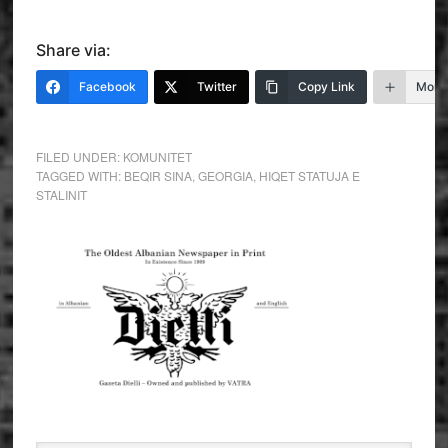
Share via:
Facebook
Twitter
Copy Link
More
FILED UNDER:
KOMUNITET
TAGGED WITH:
BEQIR SINA
,
GEORGIA
,
HIQET STATUJA E
STALINIT