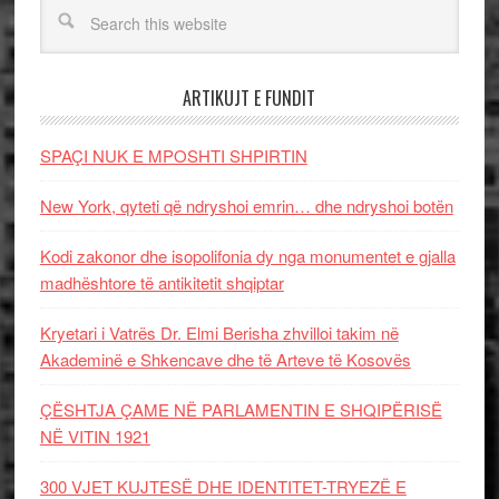
ARTIKUJT E FUNDIT
SPAÇI NUK E MPOSHTI SHPIRTIN
New York, qyteti që ndryshoi emrin… dhe ndryshoi botën
Kodi zakonor dhe isopolifonia dy nga monumentet e gjalla
madhështore të antikitetit shqiptar
Kryetari i Vatrës Dr. Elmi Berisha zhvilloi takim në
Akademinë e Shkencave dhe të Arteve të Kosovës
ÇËSHTJA ÇAME NË PARLAMENTIN E SHQIPËRISË
NË VITIN 1921
300 VJET KUJTESË DHE IDENTITET-TRYEZË E