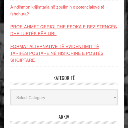
A ndihmon krijimtaria në zbulimin e potencialeve të
fshehura?
PROF. AHMET QERIQI DHE EPOKA E REZISTENCЁS
DHE LUFTЁS PЁR LIRI!
FORMAT ALTERNATIVE TË EVIDENTIMIT TË
TARIFËS POSTARE NË HISTORINË E POSTËS
SHQIPTARE
KATEGORITË
Kategoritë
ARKIV