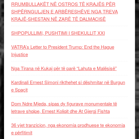
RRUMBULLAKËT NË OSTROS TË KRAJËS PËR
SHPËRNGULJEN E ARBËRESHËVE NGA TREVA
KRAJË-SHESTAN NË ZARË TË DALMACISË
SHPOPULLIMI, PUSHTIMI I SHEKULLIT XXI
VATRA’s Letter to President Trump: End the Hague
Injustice
Nga Tirana në Kukaj për të parë “Lahuta e Malësisë”
Kardinali Ernest Simoni rikthehet si dëshmitar në Burgun
e Spaçit
Dom Ndre Mjeda, sipas dy figurave monumentale të
letrave shqipe, Ernest Koliqit dhe At Gjergj Fishta
36 vjet tranzicion, nga ekonomia prodhuese te ekonomia
e përfitimit