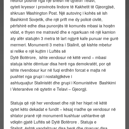
hedhur poshtë nga një shesh në qytetin Telavi,
qyteti kryesor i provincës lindore të Kakhetit të Gjeorgjisë,
shkruan Washington Post. Një autovinç i kohës së ish
Bashkimit Sovjetik, dhe një prift me dy policë civilë,
përfshirë edhe disa punonjës të komunës mbasi ia hoqën
vidat, e thyen me matravid dhe e ngarkuan në një kamion
aty afër statujën 3 metra të lart ngjyrë kafe punuar me gurë
mermeri. Monumenti 3 metra i Stalinit, që kishte mbetur
si relike e një kujtim i Luftës së
Dytë Botërore, ishte vendosur në këtë vend – mbasi
statuja ishte dëmtuar disa herë nga demokratët, por që
ishte rivendosur kur në fuqi erdhën forcat e majta në
pushtet nga grupi i nostaligjikëve i
ashtuquajtur Stalinistët dhe grupi i Komunistëve Bashkimi
i Veteranëve në qytetin e Telavi – Gjeorgji.
Statuja që një her vendoset dhe një her hiqet në këtë
qytet këto dekadat e fundit – kësaj rradhe qe vendosur në
shtator pranë një monumenti kushtuar ushtarëve që
vdiqën gjatë Luftës së Dytë Botërore . Statuja e
Stalinit, është vandalizuar disa herë dhe riparuar disa