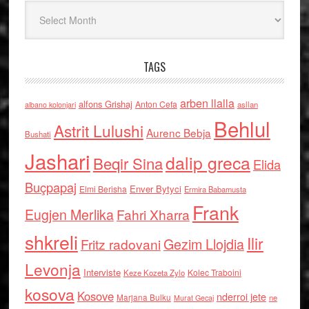
Arkiv
TAGS
arben llalla
alfons Grishaj
Anton Cefa
asllan
albano kolonjari
Behlul
Astrit Lulushi
Aurenc Bebja
Bushati
Jashari
dalip greca
Beqir Sina
Elida
Buçpapaj
Enver Bytyci
Elmi Berisha
Ermira Babamusta
Frank
Eugjen Merlika
Fahri Xharra
shkreli
Ilir
Gezim Llojdia
Fritz radovani
Levonja
Interviste
Kolec Traboini
Keze Kozeta Zylo
kosova
Kosove
nderroi jete
Marjana Bulku
ne
Murat Gecaj