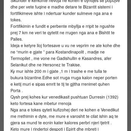
Sikunder e kerkonte nevoja ne kohen e dyndjes se popujve
dhe per vete fuqine e madhe detare te Bizantit sistemi i
fortifikimeve ishte i ndertuar kunder sulmeve nga ana e
tokes.
Fortifikimin e fundit e perbente mbyllja e rripit te ngushte
prej 7 km ne veri te qytetit ne rrugen nga ana e Bishtit te
Palles.
Ideja e ketyre lloj fortesave u vu ne veprim ne ate kohe dhe
ne “murin e gjate ” para Kostandinapolit , madje ne
Termopilet , me vone ne Gadishullin e Kasandres, afer
Selanikut dhe ne Hersonez te Trakise.
Ky mur ishte 200 m i gjate ,1 m i trashe e me tulla te
bukura bizantine.Edhe sot rruga rruga kalon neper porten
e ketij muri e sipas emrit te tij te gjitha rrenimet quhen
Porta .
Qysh prej kohes kur venedikasit pushtuan Durresin (1392)
keto fortesa kane mbetur rrenoja
Nga ana e tokes qyteti kufizohej deri ne kohen e Venedikut
me rrethimin e dyte, me mure e varoshit te cilat ishin aq te
gjera sa mund te ecnin kater kalores perbri njeri tjetrit .
Keto mure i rindertoi despoti i Epirit dhe mbreti i