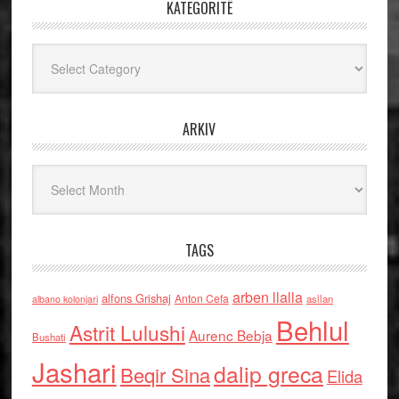
KATEGORITË
Kategoritë
ARKIV
Arkiv
TAGS
arben llalla
alfons Grishaj
Anton Cefa
asllan
albano kolonjari
Behlul
Astrit Lulushi
Aurenc Bebja
Bushati
Jashari
dalip greca
Beqir Sina
Elida