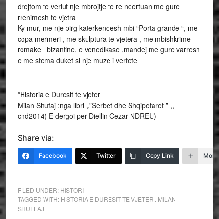
drejtom te veriut nje mbrojtje te re ndertuan me gure
rrenimesh te vjetra
Ky mur, me nje pirg katerkendesh mbi “Porta grande “, me
copa mermeri , me skulptura te vjetera , me mbishkrime
romake , bizantine, e venedikase ,mandej me gure varresh
e me stema duket si nje muze i vertete
————————-
*Historia e Duresit te vjeter
Milan Shufaj :nga libri ,,”Serbet dhe Shqipetaret ” ,,
cnd2014( E dergoi per Diellin Cezar NDREU)
Share via:
Facebook
Twitter
Copy Link
More
FILED UNDER:
HISTORI
TAGGED WITH:
HISTORIA E DURESIT TE VJETER . MILAN
SHUFLAJ