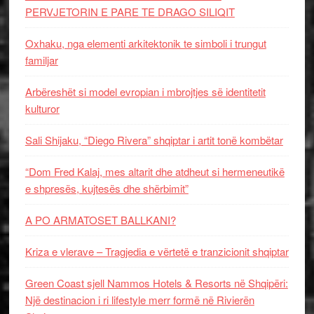
PERVJETORIN E PARE TE DRAGO SILIQIT
Oxhaku, nga elementi arkitektonik te simboli i trungut
familjar
Arbëreshët si model evropian i mbrojtjes së identitetit
kulturor
Sali Shijaku, “Diego Rivera” shqiptar i artit tonë kombëtar
“Dom Fred Kalaj, mes altarit dhe atdheut si hermeneutikë
e shpresës, kujtesës dhe shërbimit”
A PO ARMATOSET BALLKANI?
Kriza e vlerave – Tragjedia e vërtetë e tranzicionit shqiptar
Green Coast sjell Nammos Hotels & Resorts në Shqipëri:
Një destinacion i ri lifestyle merr formë në Rivierën