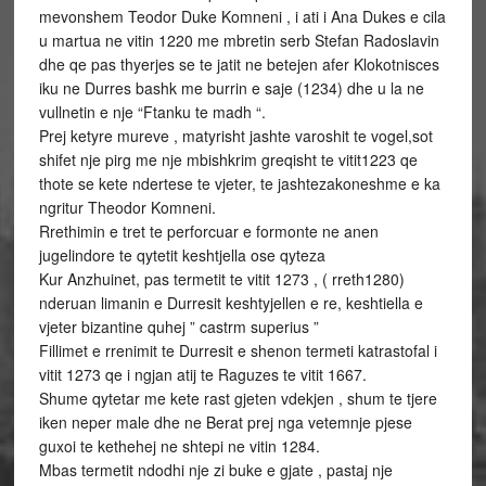
mevonshem Teodor Duke Komneni , i ati i Ana Dukes e cila
u martua ne vitin 1220 me mbretin serb Stefan Radoslavin
dhe qe pas thyerjes se te jatit ne betejen afer Klokotnisces
iku ne Durres bashk me burrin e saje (1234) dhe u la ne
vullnetin e nje “Ftanku te madh “.
Prej ketyre mureve , matyrisht jashte varoshit te vogel,sot
shifet nje pirg me nje mbishkrim greqisht te vitit1223 qe
thote se kete ndertese te vjeter, te jashtezakoneshme e ka
ngritur Theodor Komneni.
Rrethimin e tret te perforcuar e formonte ne anen
jugelindore te qytetit keshtjella ose qyteza
Kur Anzhuinet, pas termetit te vitit 1273 , ( rreth1280)
nderuan limanin e Durresit keshtyjellen e re, keshtiella e
vjeter bizantine quhej ” castrm superius ”
Fillimet e rrenimit te Durresit e shenon termeti katrastofal i
vitit 1273 qe i ngjan atij te Raguzes te vitit 1667.
Shume qytetar me kete rast gjeten vdekjen , shum te tjere
iken neper male dhe ne Berat prej nga vetemnje pjese
guxoi te kethehej ne shtepi ne vitin 1284.
Mbas termetit ndodhi nje zi buke e gjate , pastaj nje