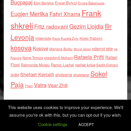
Buçpapaj
Enver Bytyci
Elmi Berisha
Ermira Babamusta
Frank
Eugjen Merlika
Fahri Xharra
shkreli
Ilir
Gezim Llojdia
Fritz radovani
Levonja
Interviste
Kolec Traboini
Keze Kozeta Zylo
kosova
Kosove
nderroi jete
Marjana Bulku
ne
Murat Gecaj
Rafaela Prifti
Rafael
Nene Tereza
Kosove
presidenti Nishani
Floqi
Raimonda Moisiu
Ramiz Lushaj
reshat kripa
Sadik Elshani
Sokol
Shefqet Kercelli
shqiperia
shqiptaret
SHBA
Paja
Vatra
Visar Zhiti
Thaci
This website uses cookies to improve your experience. We'll
assume you're ok with this, but you can opt-out if you wish.
Cookie settings
Log in
ACCEPT