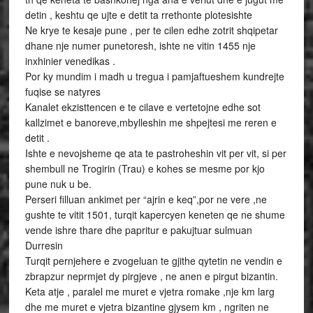
detin , keshtu qe ujte e detit ta rrethonte plotesishte
Ne krye te kesaje pune , per te cilen edhe zotrit shqipetar
dhane nje numer punetoresh, ishte ne vitin 1455 nje
inxhinier venedikas .
Por ky mundim i madh u tregua i pamjaftueshem kundrejte
fuqise se natyres
Kanalet ekzisttencen e te cilave e vertetojne edhe sot
kallzimet e banoreve,mbylleshin me shpejtesi me reren e
detit .
Ishte e nevojsheme qe ata te pastroheshin vit per vit, si per
shembull ne Trogirin (Trau) e kohes se mesme por kjo
pune nuk u be.
Perseri filluan ankimet per “ajrin e keq”,por ne vere ,ne
gushte te vitit 1501, turqit kapercyen keneten qe ne shume
vende ishre thare dhe papritur e pakujtuar sulmuan
Durresin
Turqit pernjehere e zvogeluan te gjithe qytetin ne vendin e
zbrapzur neprmjet dy pirgjeve , ne anen e pirgut bizantin.
Keta atje , paralel me muret e vjetra romake ,nje km larg
dhe me muret e vjetra bizantine gjysem km , ngriten ne