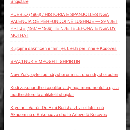
Shqiptare
PUEBLO (1966) / HISTORIA E SPANJOLLES NGA
VALENCIA QË PËRFUNDOI NË LUSHNJE — 29 VJET
PRITJE (1937 – 1966) TË NJË TELEFONATE NGA DY
MOTRAT
Kujtojmë sakrificën e familjes Lleshi për lirinë e Kosovës
SPAÇI NUK E MPOSHTI SHPIRTIN
New York, qyteti që ndryshoi emrin… dhe ndryshoi botën
Kodi zakonor dhe isopolifonia dy nga monumentet e gjalla
madhështore të antikitetit shqiptar
Kryetari i Vatrës Dr. Elmi Berisha zhvilloi takim në
Akademinë e Shkencave dhe të Arteve të Kosovës