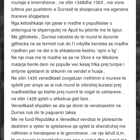
murtaje e tmerrsheme , ne vitin 1348dhe 1363 , me vone
luftime per pushtimin e Durresit te shoqeruara me egersine
tiraneve shqipetare
Nga ketoshkaqe nje pjese e madhe e popullesise u
shterngua te shperngulej ne Apuli ku jetonte me te lypur.
Me gjitheketo , Durresi ndoshta do te mund te duronte
gjithecka ne se termeti nuk do t’i mbyllte kenetes se madhe
rrjedhen per ne det e te shkaktonte keshtu “ajrin e lig”.
Ne nje mas me te madhe se sa ne Vlore e ne Medone
malarja bente dem ne populle vec kesaj frika prej turqve i
shtynte qytetaret te shkonin ne vendet e huaja .
Ne vitin 1430 venedikasit zvogeluan rrethimin e mureve te
qytetit per arsye se ai nuk mund te mbrohej kursesi prej
madheshtise qe kishte prej numrit te vogel te ushtareve ,
ne vitin 1428 qyteti u shkatrua gati fare .
Venedikasit shpallen se ata qe donin te vendoseshin ne
Durres nuk do te paguanin taksa
Me ne fund Republika e Venedikut vendosi te plotesonte
deshiren e vjeter te qytetareve qe qyteti te shendrohej me
ndihmen e hendeqeve e te germimeve , ne nje ishull d,m,
th qe keneta te bashkohej nga ana e veriut dhe e jugut me