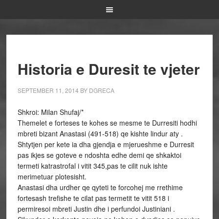
Historia e Duresit te vjeter
SEPTEMBER 11, 2014
BY
DGRECA
Shkroi: Milan Shufaj/*
Themelet e forteses te kohes se mesme te Durresiti hodhi
mbreti bizant Anastasi (491-518) qe kishte lindur aty .
Shtytjen per kete ia dha gjendja e mjerueshme e Durresit
pas ikjes se goteve e ndoshta edhe demi qe shkaktoi
termeti katrastrofal i vitit 345,pas te cilit nuk ishte
merimetuar plotesisht.
Anastasi dha urdher qe qyteti te forcohej me rrethime
fortesash trefishe te cilat pas termetit te vitit 518 i
permiresoi mbreti Justin dhe i perfundoi Justiniani .