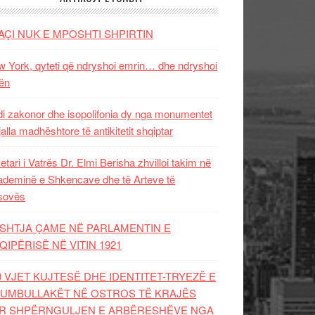
AÇI NUK E MPOSHTI SHPIRTIN
 York, qyteti që ndryshoi emrin… dhe ndryshoi
ën
i zakonor dhe isopolifonia dy nga monumentet
jalla madhështore të antikitetit shqiptar
etari i Vatrës Dr. Elmi Berisha zhvilloi takim në
deminë e Shkencave dhe të Arteve të
sovës
SHTJA ÇAME NË PARLAMENTIN E
QIPËRISË NË VITIN 1921
0 VJET KUJTESË DHE IDENTITET-TRYEZË E
UMBULLAKËT NË OSTROS TË KRAJËS
R SHPËRNGULJEN E ARBËRESHËVE NGA