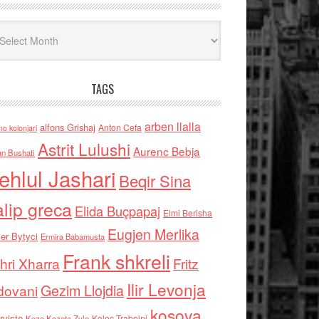
iv
TAGS
arben llalla
alfons Grishaj
Anton Cefa
no kolonjari
Astrit Lulushi
Aurenc Bebja
an Bushati
ehlul Jashari
Beqir Sina
alip greca
Elida Buçpapaj
Elmi Berisha
Eugjen Merlika
er Bytyci
Ermira Babamusta
Frank shkreli
hri Xharra
Fritz
Ilir Levonja
Gezim Llojdia
dovani
kosova
rviste
Kolec Traboini
Keze Kozeta Zylo