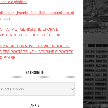
nomia e përfitimit
dihmon krijimtaria në zbulimin e potencialeve të
ehura?
OF. AHMET QERIQI DHE EPOKA E
ZISTENCЁS DHE LUFTЁS PЁR LIRI!
RMAT ALTERNATIVE TË EVIDENTIMIT TË
RIFËS POSTARE NË HISTORINË E POSTËS
QIPTARE
KATEGORITË
egoritë
ARKIV