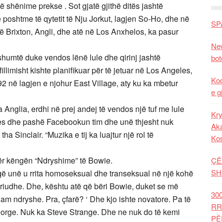
 shënime prekse . Sot gjatë gjithë ditës jashtë
e poshtme të qytetit të Nju Jorkut, lagjen So-Ho, dhe në
SP
 të Brixton, Angli, dhe atë në Los Anxhelos, ka pasur
New
shumtë duke vendos lënë lule dhe qirinj jashtë
bot
fillimisht kishte planifikuar për të jetuar në Los Angeles,
Kod
2 në lagjen e njohur East Village, aty ku ka mbetur
e g
a Anglia, erdhi në prej andej të vendos një tuf me lule
Kry
es dhe pashë Facebookun tim dhe unë thjesht nuk
Aka
a Sinclair. “Muzika e tij ka luajtur një rol të
Ko
 për këngën “Ndryshime” të Bowie.
ÇË
SH
 që unë u rrita homoseksual dhe transeksual në një kohë
riudhe. Dhe, kështu atë që bëri Bowie, duket se më
30
am ndryshe. Pra, çfarë? ‘ Dhe kjo ishte novatore. Pa të
RR
orge. Nuk ka Steve Strange. Dhe ne nuk do të kemi
PË