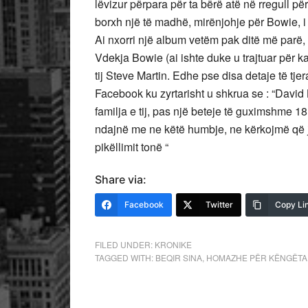
lëvizur përpara për ta bërë atë në rregull p
borxh një të madhë, mirënjohje për Bowie, i cil
Ai nxorri një album vetëm pak ditë më parë, ai
Vdekja Bowie (ai ishte duke u trajtuar për ka
tij Steve Martin. Edhe pse disa detaje të tje
Facebook ku zyrtarisht u shkrua se : “David
familja e tij, pas një beteje të guximshme 
ndajnë me ne këtë humbje, ne kërkojmë që ju
pikëllimit tonë “
Share via:
Facebook
Twitter
Copy Li
FILED UNDER:
KRONIKE
TAGGED WITH:
BEQIR SINA
,
HOMAZHE PËR KËNGËTAR