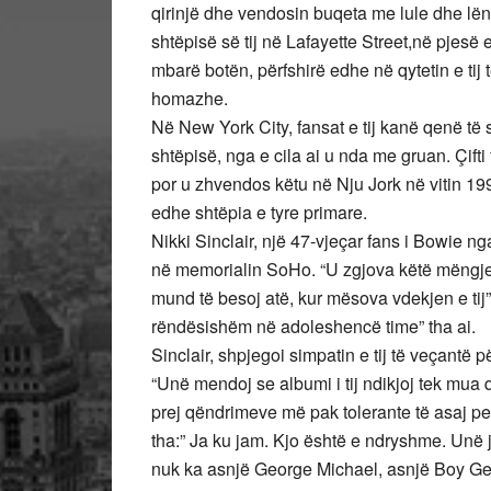
qirinjë dhe vendosin buqeta me lule dhe lënë
shtëpisë së tij në Lafayette Street,në pjesë 
mbarë botën, përfshirë edhe në qytetin e tij
homazhe.
Në New York City, fansat e tij kanë qenë të 
shtëpisë, nga e cila ai u nda me gruan. Çifti 
por u zhvendos këtu në Nju Jork në vitin 199
edhe shtëpia e tyre primare.
Nikki Sinclair, një 47-vjeçar fans i Bowie ng
në memorialin SoHo. “U zgjova këtë mëngj
mund të besoj atë, kur mësova vdekjen e tij” th
rëndësishëm në adoleshencë time” tha ai.
Sinclair, shpjegoi simpatin e tij të veçantë
“Unë mendoj se albumi i tij ndikjoj tek mua
prej qëndrimeve më pak tolerante të asaj pe
tha:” Ja ku jam. Kjo është e ndryshme. Unë j
nuk ka asnjë George Michael, asnjë Boy Ge