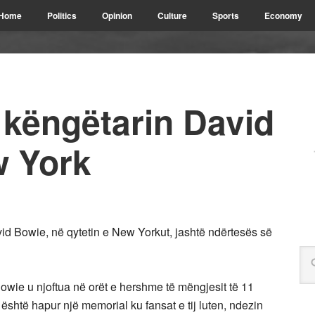
Home
Politics
Opinion
Culture
Sports
Economy
këngëtarin David
w York
d Bowie, në qytetin e New Yorkut, jashtë ndërtesës së
ie u njoftua në orët e hershme të mëngjesit të 11
 është hapur një memorial ku fansat e tij luten, ndezin