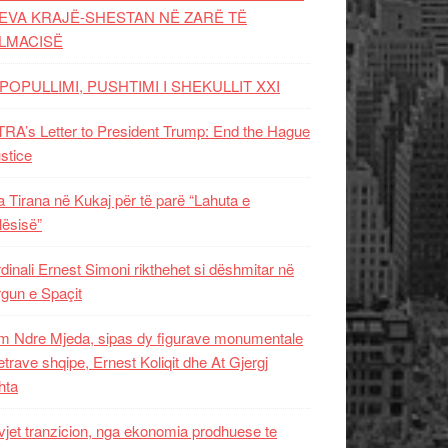
EVA KRAJË-SHESTAN NË ZARË TË
LMACISË
POPULLIMI, PUSHTIMI I SHEKULLIT XXI
RA’s Letter to President Trump: End the Hague
ustice
 Tirana në Kukaj për të parë “Lahuta e
ësisë”
dinali Ernest Simoni rikthehet si dëshmitar në
gun e Spaçit
 Ndre Mjeda, sipas dy figurave monumentale
letrave shqipe, Ernest Koliqit dhe At Gjergj
hta
vjet tranzicion, nga ekonomia prodhuese te