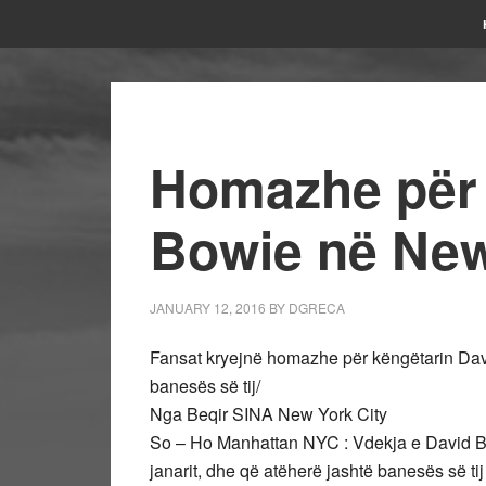
Homazhe për 
Bowie në Ne
JANUARY 12, 2016
BY
DGRECA
Fansat kryejnë homazhe për këngëtarin Davi
banesës së tij/
Nga Beqir SINA New York City
So – Ho Manhattan NYC : Vdekja e David Bow
janarit, dhe që atëherë jashtë banesës së tij