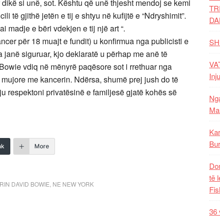
ër dikë si unë, sot. Kështu që unë thjesht mendoj se kemi
TR
i të gjithë jetën e tij e shtyu në kufijtë e “Ndryshimit”.
DA
 madje e bëri vdekjen e tij një art “.
ncer për 18 muajt e fundit) u konfirmua nga publicisti e
SH
ra janë siguruar, kjo deklaratë u përhap me anë të
VAT
 Bowie vdiq në mënyrë paqësore sot i rrethuar nga
Inj
18 mujore me kancerin. Ndërsa, shumë prej jush do të
 respektoni privatësinë e familjesë gjatë kohës së
Nga
Mal
Kar
Bur
nk
More
Dom
të 
IN DAVID BOWIE
,
NE NEW YORK
Fis
36 