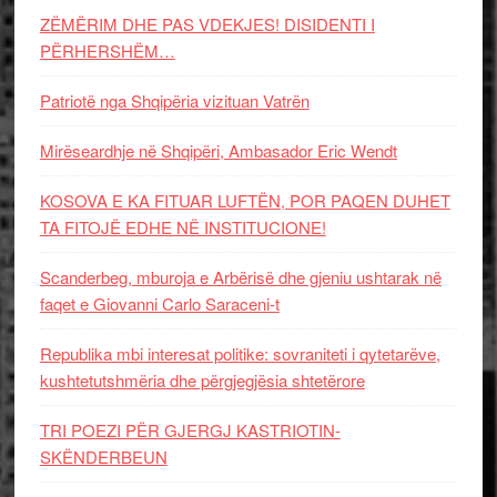
ZËMËRIM DHE PAS VDEKJES! DISIDENTI I
PËRHERSHËM…
Patriotë nga Shqipëria vizituan Vatrën
Mirëseardhje në Shqipëri, Ambasador Eric Wendt
KOSOVA E KA FITUAR LUFTËN, POR PAQEN DUHET
TA FITOJË EDHE NË INSTITUCIONE!
Scanderbeg, mburoja e Arbërisë dhe gjeniu ushtarak në
faqet e Giovanni Carlo Saraceni-t
Republika mbi interesat politike: sovraniteti i qytetarëve,
kushtetutshmëria dhe përgjegjësia shtetërore
TRI POEZI PËR GJERGJ KASTRIOTIN-
SKËNDERBEUN