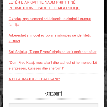
LETËR E ARKIVIT TE NAUM PRIFTIT NË
PERVJETORIN E PARE TE DRAGO SILIQIT
Oxhaku, nga elementi arkitektonik te simboli i trungut
familjar
Arbëreshët si model evropian i mbrojtjes së identitetit
kulturor
Sali Shijaku, “Diego Rivera” shqiptar i artit tonë kombëtar
“Dom Fred Kalaj, mes altarit dhe atdheut si hermeneutikë
e shpresës, kujtesës dhe shërbimit”
A PO ARMATOSET BALLKANI?
KATEGORITË
Kategoritë