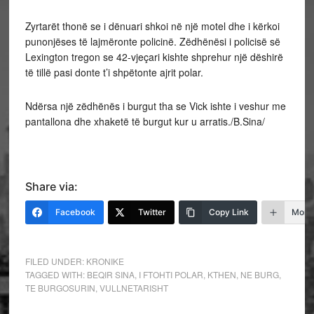
Zyrtarët thonë se i dënuari shkoi në një motel dhe i kërkoi
punonjëses të lajmëronte policinë. Zëdhënësi i policisë së
Lexington tregon se 42-vjeçari kishte shprehur një dëshirë
të tillë pasi donte t’i shpëtonte ajrit polar.
Ndërsa një zëdhënës i burgut tha se Vick ishte i veshur me
pantallona dhe xhaketë të burgut kur u arratis./B.Sina/
Share via:
Facebook
Twitter
Copy Link
More
FILED UNDER:
KRONIKE
TAGGED WITH:
BEQIR SINA
,
I FTOHTI POLAR
,
KTHEN
,
NE BURG
,
TE BURGOSURIN
,
VULLNETARISHT