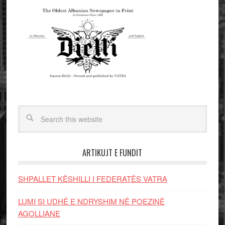
ARTIKUJT E FUNDIT
SHPALLET KËSHILLI I FEDERATËS VATRA
LUMI SI UDHË E NDRYSHIM NË POEZINË
AGOLLIANE