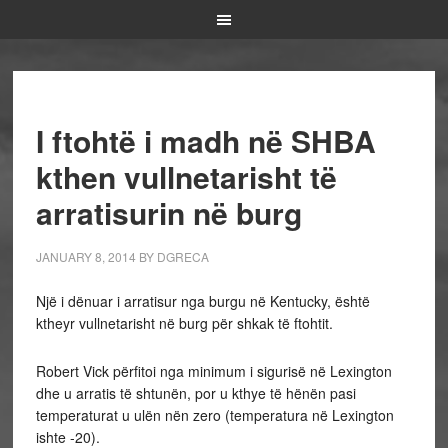
I ftohtë i madh në SHBA
kthen vullnetarisht të
arratisurin në burg
JANUARY 8, 2014
BY
DGRECA
Një i dënuar i arratisur nga burgu në Kentucky, është
ktheyr vullnetarisht në burg për shkak të ftohtit.
Robert Vick përfitoi nga minimum i sigurisë në Lexington
dhe u arratis të shtunën, por u kthye të hënën pasi
temperaturat u ulën nën zero (temperatura në Lexington
ishte -20).