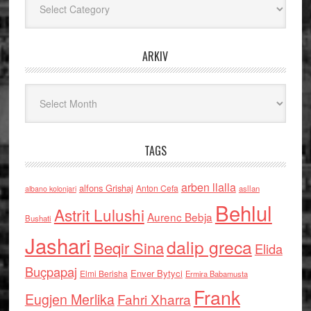
ARKIV
Arkiv
TAGS
arben llalla
alfons Grishaj
Anton Cefa
asllan
albano kolonjari
Behlul
Astrit Lulushi
Aurenc Bebja
Bushati
Jashari
dalip greca
Beqir Sina
Elida
Buçpapaj
Enver Bytyci
Elmi Berisha
Ermira Babamusta
Frank
Eugjen Merlika
Fahri Xharra