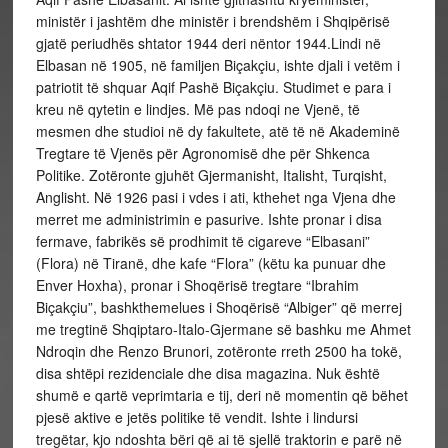
ministër i jashtëm dhe ministër i brendshëm i Shqipërisë
gjatë periudhës shtator 1944 deri nëntor 1944.Lindi në
Elbasan në 1905, në familjen Biçakçiu, ishte djali i vetëm i
patriotit të shquar Aqif Pashë Biçakçiu. Studimet e para i
kreu në qytetin e lindjes. Më pas ndoqi ne Vjenë, të
mesmen dhe studioi në dy fakultete, atë të në Akademinë
Tregtare të Vjenës për Agronomisë dhe për Shkenca
Politike. Zotëronte gjuhët Gjermanisht, Italisht, Turqisht,
Anglisht. Në 1926 pasi i vdes i ati, kthehet nga Vjena dhe
merret me administrimin e pasurive. Ishte pronar i disa
fermave, fabrikës së prodhimit të cigareve “Elbasani”
(Flora) në Tiranë, dhe kafe “Flora” (këtu ka punuar dhe
Enver Hoxha), pronar i Shoqërisë tregtare “Ibrahim
Biçakçiu”, bashkthemelues i Shoqërisë “Albiger” që merrej
me tregtinë Shqiptaro-Italo-Gjermane së bashku me Ahmet
Ndroqin dhe Renzo Brunori, zotëronte rreth 2500 ha tokë,
disa shtëpi rezidenciale dhe disa magazina. Nuk është
shumë e qartë veprimtaria e tij, deri në momentin që bëhet
pjesë aktive e jetës politike të vendit. Ishte i lindursi
tregëtar, kjo ndoshta bëri që ai të sjellë traktorin e parë në