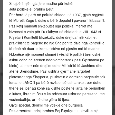
Shqipëri, një ngjarje e madhe për kohën.
Jeta politike e Ibrahim Beut
Për herë të parë në politikë shfaqet në 1937, gjatë regjimit
të Mbretit Zogu I, duke u bërë deputet i pavarur i Elbasanit.
Pas këtij mandati shkëputet nga politika, merret me
bizneset e veta për t’u rikthyer në shtatorin e vitit 1943 si
Kryetar i Komitetit Ekzekutiv, duke drejtuar një kabinet
praktikisht të paqenë në një Shqipëri të dalë nga kontrolli e
të rënë në duart e komunistëve në pjesën më të madhe.
Ndonëse një moment shumë i vështirë politik i brendshëm
ashtu edhe në arenën ndërkombëtare ( pasi Gjermania po
binte), ai merr nën drejtim edhe Ministritë të Jashtme dhe
atë të Brendshme. Pasi ushtria gjermane largohet
plotësisht nga Shqipëria, pushtetin e dorëzon paqesisht tek
forcat e LANC-it pa bërë rezistencë ushtarake . por duhet
thënë se, për aq kohë sa kishte poste të larta në periudhën
e luftës, Ibrahim Beu e ka ndihmuar ushtrinë partizane, me
veshmbathje, armë dhe gjëra të tjera.
Gjyqi special, dënimi me vdekje dhe burgosja
Pas arrestimit, ndaj Ibrahim Bej Biçakçiut, u zhvillua një