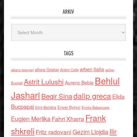
ARKIV
Arkiv
TAGS
arben llalla
alfons Grishaj
Anton Cefa
asllan
albano kolonjari
Behlul
Astrit Lulushi
Aurenc Bebja
Bushati
Jashari
dalip greca
Beqir Sina
Elida
Buçpapaj
Enver Bytyci
Elmi Berisha
Ermira Babamusta
Frank
Eugjen Merlika
Fahri Xharra
shkreli
Ilir
Gezim Llojdia
Fritz radovani