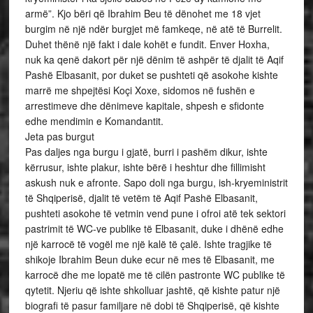
armë”. Kjo bëri që Ibrahim Beu të dënohet me 18 vjet
burgim në një ndër burgjet më famkeqe, në atë të Burrelit.
Duhet thënë një fakt i dale kohët e fundit. Enver Hoxha,
nuk ka qenë dakort për një dënim të ashpër të djalit të Aqif
Pashë Elbasanit, por duket se pushteti që asokohe kishte
marrë me shpejtësi Koçi Xoxe, sidomos në fushën e
arrestimeve dhe dënimeve kapitale, shpesh e sfidonte
edhe mendimin e Komandantit.
Jeta pas burgut
Pas daljes nga burgu i gjatë, burri i pashëm dikur, ishte
kërrusur, ishte plakur, ishte bërë i heshtur dhe fillimisht
askush nuk e afronte. Sapo doli nga burgu, ish-kryeministrit
të Shqiperisë, djalit të vetëm të Aqif Pashë Elbasanit,
pushteti asokohe të vetmin vend pune i ofroi atë tek sektori
pastrimit të WC-ve publike të Elbasanit, duke i dhënë edhe
një karrocë të vogël me një kalë të çalë. Ishte tragjike të
shikoje Ibrahim Beun duke ecur në mes të Elbasanit, me
karrocë dhe me lopatë me të cilën pastronte WC publike të
qytetit. Njeriu që ishte shkolluar jashtë, që kishte patur një
biografi të pasur familjare në dobi të Shqiperisë, që kishte