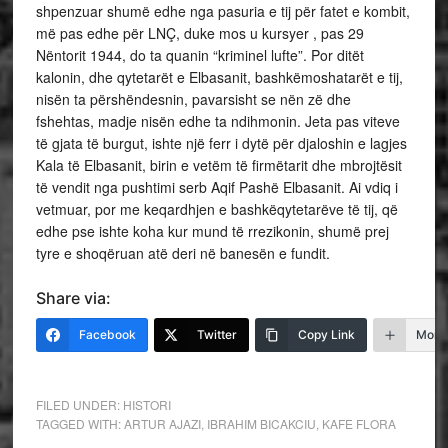
shpenzuar shumë edhe nga pasuria e tij për fatet e kombit,
më pas edhe për LNÇ, duke mos u kursyer , pas 29
Nëntorit 1944, do ta quanin “kriminel lufte”. Por ditët
kalonin, dhe qytetarët e Elbasanit, bashkëmoshatarët e tij,
nisën ta përshëndesnin, pavarsisht se nën zë dhe
fshehtas, madje nisën edhe ta ndihmonin. Jeta pas viteve
të gjata të burgut, ishte një ferr i dytë për djaloshin e lagjes
Kala të Elbasanit, birin e vetëm të firmëtarit dhe mbrojtësit
të vendit nga pushtimi serb Aqif Pashë Elbasanit. Ai vdiq i
vetmuar, por me keqardhjen e bashkëqytetarëve të tij, që
edhe pse ishte koha kur mund të rrezikonin, shumë prej
tyre e shoqëruan atë deri në banesën e fundit.
Share via:
Facebook
Twitter
Copy Link
More
FILED UNDER:
HISTORI
TAGGED WITH:
ARTUR AJAZI
,
IBRAHIM BICAKCIU
,
KAFE FLORA