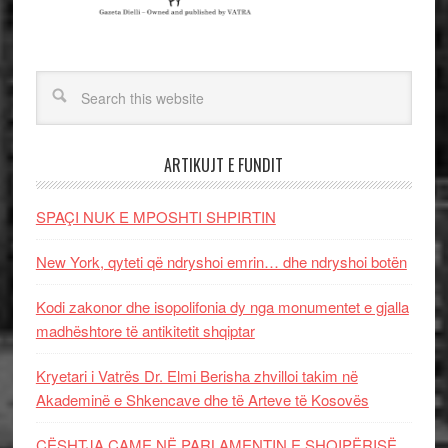
ARTIKUJT E FUNDIT
SPAÇI NUK E MPOSHTI SHPIRTIN
New York, qyteti që ndryshoi emrin… dhe ndryshoi botën
Kodi zakonor dhe isopolifonia dy nga monumentet e gjalla
madhështore të antikitetit shqiptar
Kryetari i Vatrës Dr. Elmi Berisha zhvilloi takim në
Akademinë e Shkencave dhe të Arteve të Kosovës
ÇËSHTJA ÇAME NË PARLAMENTIN E SHQIPËRISË