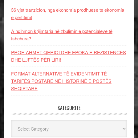
36 vjet tranzicion, nga ekonomia prodhuese te ekonomia
e përfitimit
A ndihmon krijimtaria në zbulimin e potencialeve të
fshehura?
PROF. AHMET QERIQI DHE EPOKA E REZISTENCЁS
DHE LUFTЁS PЁR LIRI!
FORMAT ALTERNATIVE TË EVIDENTIMIT TË
TARIFËS POSTARE NË HISTORINË E POSTËS
SHQIPTARE
KATEGORITË
Kategoritë