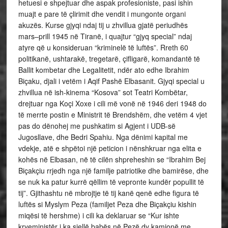
hetuesi e shpejtuar dhe aspak profesioniste, pasi ishin
muajt e pare të çlirimit dhe vendit i mungonte organi
akuzës. Kurse gjyqi ndaj tij u zhvillua gjatë periudhës
mars–prill 1945 në Tiranë, i quajtur “gjyq special” ndaj
atyre që u konsideruan “kriminelë të luftës”. Rreth 60
politikanë, ushtarakë, tregetarë, çifligarë, komandantë të
Ballit kombetar dhe Legalitetit, ndër ato edhe Ibrahim
Biçaku, djali i vetëm i Aqif Pashë Elbasanit. Gjyqi special u
zhvillua në ish-kinema “Kosova” sot Teatri Kombëtar,
drejtuar nga Koçi Xoxe i cili më vonë në 1946 deri 1948 do
të merrte postin e Ministrit të Brendshëm, dhe vetëm 4 vjet
pas do dënohej me pushkatim si Agjent i UDB-së
Jugosllave, dhe Bedri Spahiu. Nga dënimi kapital me
vdekje, atë e shpëtoi një peticion i nënshkruar nga elita e
kohës në Elbasan, në të cilën shpreheshin se “Ibrahim Bej
Biçakçiu rrjedh nga një familje patriotike dhe bamirëse, dhe
se nuk ka patur kurrë qëllim të vepronte kundër popullit të
tij”. Gjithashtu në mbrojtje të tij kanë qenë edhe figura të
luftës si Myslym Peza (familjet Peza dhe Biçakçiu kishin
miqësi të hershme) i cili ka deklaruar se “Kur ishte
kryeministër i ka sjellë babës në Pezë dy kamionë me