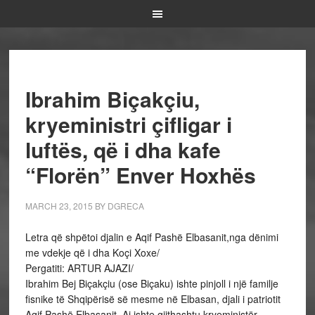
Ibrahim Biçakçiu,
kryeministri çifligar i
luftës, që i dha kafe
“Florën” Enver Hoxhës
MARCH 23, 2015
BY
DGRECA
Letra që shpëtoi djalin e Aqif Pashë Elbasanit,nga dënimi
me vdekje që i dha Koçi Xoxe/
Pergatiti: ARTUR AJAZI/
Ibrahim Bej Biçakçiu (ose Biçaku) ishte pinjoll i një familje
fisnike të Shqipërisë së mesme në Elbasan, djali i patriotit
Aqif Pashë Elbasanit. Ai ishte gjithashtu kryeministër,