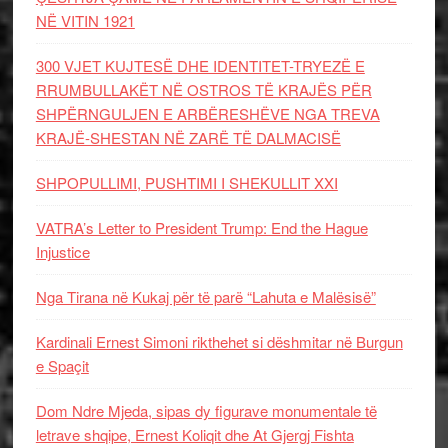
NË VITIN 1921
300 VJET KUJTESË DHE IDENTITET-TRYEZË E
RRUMBULLAKËT NË OSTROS TË KRAJËS PËR
SHPËRNGULJEN E ARBËRESHËVE NGA TREVA
KRAJË-SHESTAN NË ZARË TË DALMACISË
SHPOPULLIMI, PUSHTIMI I SHEKULLIT XXI
VATRA’s Letter to President Trump: End the Hague
Injustice
Nga Tirana në Kukaj për të parë “Lahuta e Malësisë”
Kardinali Ernest Simoni rikthehet si dëshmitar në Burgun
e Spaçit
Dom Ndre Mjeda, sipas dy figurave monumentale të
letrave shqipe, Ernest Koliqit dhe At Gjergj Fishta