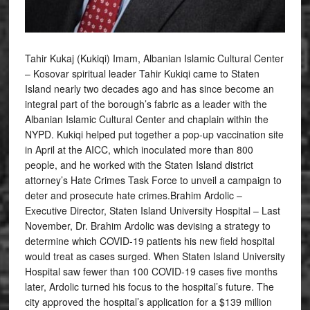
Tahir Kukaj (Kukiqi) Imam, Albanian Islamic Cultural Center
– Kosovar spiritual leader Tahir Kukiqi came to Staten
Island nearly two decades ago and has since become an
integral part of the borough’s fabric as a leader with the
Albanian Islamic Cultural Center and chaplain within the
NYPD. Kukiqi helped put together a pop-up vaccination site
in April at the AICC, which inoculated more than 800
people, and he worked with the Staten Island district
attorney’s Hate Crimes Task Force to unveil a campaign to
deter and prosecute hate crimes.Brahim Ardolic –
Executive Director, Staten Island University Hospital – Last
November, Dr. Brahim Ardolic was devising a strategy to
determine which COVID-19 patients his new field hospital
would treat as cases surged. When Staten Island University
Hospital saw fewer than 100 COVID-19 cases five months
later, Ardolic turned his focus to the hospital’s future. The
city approved the hospital’s application for a $139 million