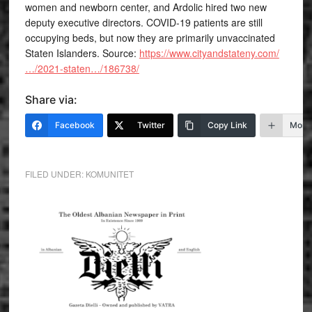
women and newborn center, and Ardolic hired two new
deputy executive directors. COVID-19 patients are still
occupying beds, but now they are primarily unvaccinated
Staten Islanders. Source:
https://www.cityandstateny.com/
…/2021-staten…/186738/
Share via:
Facebook
Twitter
Copy Link
More
FILED UNDER:
KOMUNITET