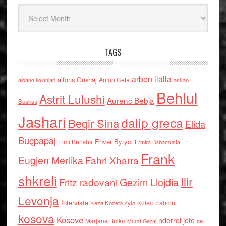
Arkiv
TAGS
arben llalla
alfons Grishaj
Anton Cefa
asllan
albano kolonjari
Behlul
Astrit Lulushi
Aurenc Bebja
Bushati
Jashari
dalip greca
Beqir Sina
Elida
Buçpapaj
Enver Bytyci
Elmi Berisha
Ermira Babamusta
Frank
Eugjen Merlika
Fahri Xharra
shkreli
Ilir
Gezim Llojdia
Fritz radovani
Levonja
Interviste
Kolec Traboini
Keze Kozeta Zylo
kosova
Kosove
nderroi jete
Marjana Bulku
ne
Murat Gecaj