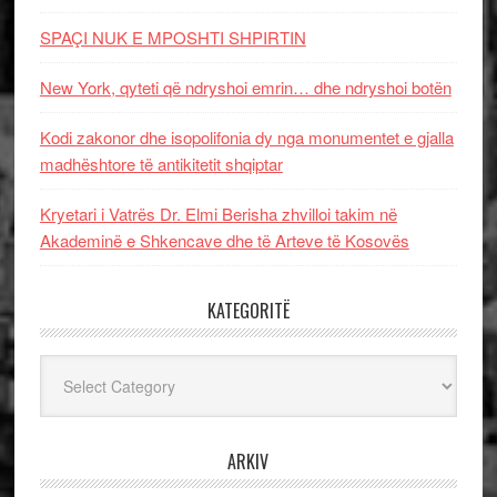
SPAÇI NUK E MPOSHTI SHPIRTIN
New York, qyteti që ndryshoi emrin… dhe ndryshoi botën
Kodi zakonor dhe isopolifonia dy nga monumentet e gjalla
madhështore të antikitetit shqiptar
Kryetari i Vatrës Dr. Elmi Berisha zhvilloi takim në
Akademinë e Shkencave dhe të Arteve të Kosovës
KATEGORITË
Kategoritë
ARKIV