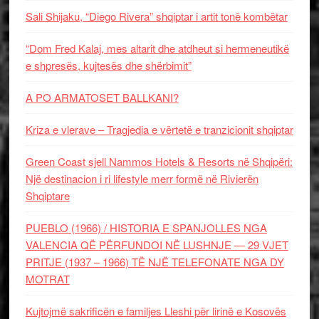
Sali Shijaku, “Diego Rivera” shqiptar i artit tonë kombëtar
“Dom Fred Kalaj, mes altarit dhe atdheut si hermeneutikë
e shpresës, kujtesës dhe shërbimit”
A PO ARMATOSET BALLKANI?
Kriza e vlerave – Tragjedia e vërtetë e tranzicionit shqiptar
Green Coast sjell Nammos Hotels & Resorts në Shqipëri:
Një destinacion i ri lifestyle merr formë në Rivierën
Shqiptare
PUEBLO (1966) / HISTORIA E SPANJOLLES NGA
VALENCIA QË PËRFUNDOI NË LUSHNJE — 29 VJET
PRITJE (1937 – 1966) TË NJË TELEFONATE NGA DY
MOTRAT
Kujtojmë sakrificën e familjes Lleshi për lirinë e Kosovës