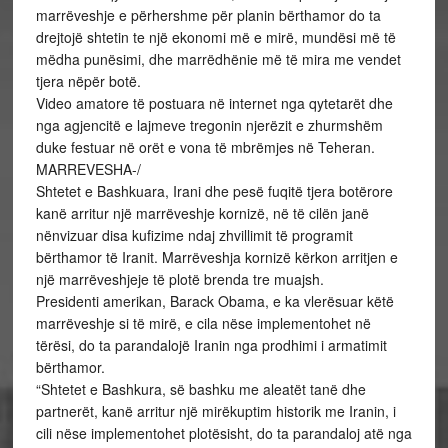
marrëveshje e përhershme për planin bërthamor do ta
drejtojë shtetin te një ekonomi më e mirë, mundësi më të
mëdha punësimi, dhe marrëdhënie më të mira me vendet
tjera nëpër botë.
Video amatore të postuara në internet nga qytetarët dhe
nga agjencitë e lajmeve tregonin njerëzit e zhurmshëm
duke festuar në orët e vona të mbrëmjes në Teheran.
MARREVESHA-/
Shtetet e Bashkuara, Irani dhe pesë fuqitë tjera botërore
kanë arritur një marrëveshje kornizë, në të cilën janë
nënvizuar disa kufizime ndaj zhvillimit të programit
bërthamor të Iranit. Marrëveshja kornizë kërkon arritjen e
një marrëveshjeje të plotë brenda tre muajsh.
Presidenti amerikan, Barack Obama, e ka vlerësuar këtë
marrëveshje si të mirë, e cila nëse implementohet në
tërësi, do ta parandalojë Iranin nga prodhimi i armatimit
bërthamor.
“Shtetet e Bashkura, së bashku me aleatët tanë dhe
partnerët, kanë arritur një mirëkuptim historik me Iranin, i
cili nëse implementohet plotësisht, do ta parandaloj atë nga