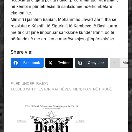
në këmbim për lehtësim të sanksionee ndërkombëtare
ekonomike.
Ministri i jashtëm iranian, Mohammad Javad Zarif, tha se
rezolutat e Këshillit të Sigurimit të Kombeve të Bashkuara,
me të cilat janë imponuar sanksione kundër Iranit, do të
përfundojnë me arritjen e marrëveshjes gjithpërfshirëse.
Share via:
Facebook
Twitter
Copy Link
More
FILED UNDER:
RAJON
TAGGED WITH:
FESTON MARRËVESHJEN
,
IRANI NË RRUGË