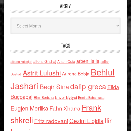
ARKIV
Arkiv
TAGS
arben llalla
alfons Grishaj
Anton Cefa
asllan
albano kolonjari
Behlul
Astrit Lulushi
Aurenc Bebja
Bushati
Jashari
dalip greca
Beqir Sina
Elida
Buçpapaj
Enver Bytyci
Elmi Berisha
Ermira Babamusta
Frank
Eugjen Merlika
Fahri Xharra
shkreli
Ilir
Gezim Llojdia
Fritz radovani