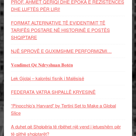
PROF. AHMET QERIQI DHE EPOKA E REZISTENCЁS
DHE LUFTЁS PЁR LIRI!
FORMAT ALTERNATIVE TË EVIDENTIMIT TË
TARIFËS POSTARE NË HISTORINË E POSTËS
SHQIPTARE
NJË SPROVË E GUXIMSHME PERFORMIZMI…
𝐕𝐞𝐧𝐝𝐢𝐦𝐞𝐭 𝐐𝐞̈ 𝐍𝐝𝐫𝐲𝐬𝐡𝐮𝐚𝐧 𝐁𝐨𝐭𝐞̈𝐧
Lek Gjolaj – kalorësi fisnik i Malësisë
FEDERATA VATRA SHPALLË KRYESINË
“Pinocchio’s Harvard” by Tertini Set to Make a Global
Slice
A duhet që Shqipëria të ribëhet një vend i jetueshëm për
të gjithë shqiptarët?