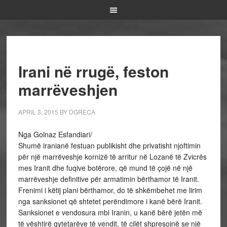
Irani në rrugë, feston
marrëveshjen
APRIL 3, 2015
BY
DGRECA
Nga Golnaz Esfandiari/
Shumë iranianë festuan publikisht dhe privatisht njoftimin
për një marrëveshje kornizë të arritur në Lozanë të Zvicrës
mes Iranit dhe fuqive botërore, që mund të çojë në një
marrëveshje definitive për armatimin bërthamor të Iranit.
Frenimi i këtij plani bërthamor, do të shkëmbehet me lirim
nga sanksionet që shtetet perëndimore i kanë bërë Iranit.
Sanksionet e vendosura mbi Iranin, u kanë bërë jetën më
të vështirë qytetarëve të vendit, të cilët shpresojnë se një