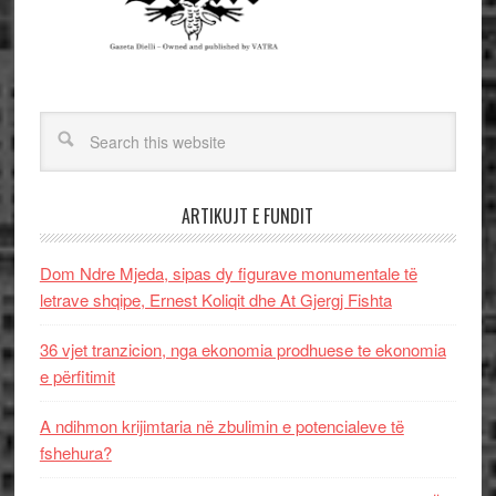
ARTIKUJT E FUNDIT
Dom Ndre Mjeda, sipas dy figurave monumentale të
letrave shqipe, Ernest Koliqit dhe At Gjergj Fishta
36 vjet tranzicion, nga ekonomia prodhuese te ekonomia
e përfitimit
A ndihmon krijimtaria në zbulimin e potencialeve të
fshehura?