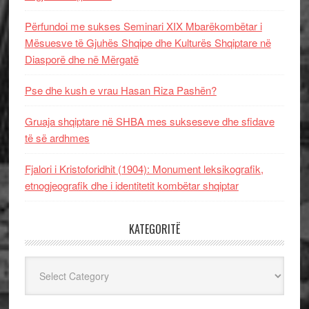
Përfundoi me sukses Seminari XIX Mbarëkombëtar i
Mësuesve të Gjuhës Shqipe dhe Kulturës Shqiptare në
Diasporë dhe në Mërgatë
Pse dhe kush e vrau Hasan Riza Pashën?
Gruaja shqiptare në SHBA mes sukseseve dhe sfidave
të së ardhmes
Fjalori i Kristoforidhit (1904): Monument leksikografik,
etnogjeografik dhe i identitetit kombëtar shqiptar
KATEGORITË
Kategoritë