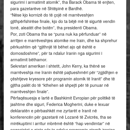
sigurimi i armatimit atomik”, tha Barack Obama të enjten,
para gazetarëve në Shtëpinë e Bardhë.
“Nëse kjo kornizë do të çojë në marrëveshjen
gjithpërfshirëse finale, kjo do ta bëjë më të sigurtë vendin
tonë, aleatët dhe botën”, tha presidenti Obama.
Por, zoti Obama tha se “puna nuk ka përfunduar” në
arritjen e marrëveshjes atomike me Irain, dhe ka shprehur
përkushtim që “gjithnjë të bëhet ajo që është e
domosdoshme”, për ta ndalur Iranin nga sigurimi i
armatimit bëthamor.
Sekretari amerikan i shtetit, John Kerry, ka thënë se
marrëveshja me Iranin është pajtueshmëri për “zgjidhjen e
çështjeve kryesore për programin atomik të Iranit” dhe të
gjitha palët do të “kthehen së shpejti për të punuar në
marrëveshjen finale”.
Përfaqësuesja e lartë e Bashkimit Evropian për politikë të
jashtme dhe siguri, Federica Mogherini, duke e lexuar
deklaratën e përbashkët me zyrtarët e Iranit në
konferencën për gazetarë në Lozanë të Zvicrës, tha se
mirëkuptimi i arritur mbrëmë është “hap vendimtar” në
negociatat e gjata për ta ndalur programin atomik iranian,