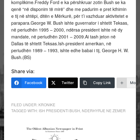
komplikime.Freddy Ford e ka përshkruar zotin Bush se ka
qenë “në disponim të mirë” dhe me padurim e pret kthimin
e tij në shtëpi, ditën e Mërkurë, për t’i vazhduar aktivitetet e
parapara.George W. Bush ishte guvernator i shtetit Teksas,
në periudhën 1995 – 2000, ndërsa president ishte në dy
mandate, në periudhën 2001 – 2009.Ai tash jeton në
Dallas të shtetit Teksas.Ish-president amerikan, në
periudhën 1989 – 1993, ishte edhe babai i tij, George H. W.
Bush.(BS)
Share via:
Facebook
Twitter
Copy Link
More
FILED UNDER:
KRONIKE
TAGGED WITH:
ISH PRESIDENTI BUSH
,
NDERHYRJE NE ZEMER