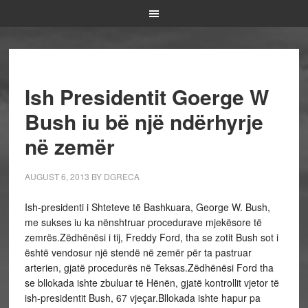
Ish Presidentit Goerge W
Bush iu bë një ndërhyrje
në zemër
AUGUST 6, 2013
BY
DGRECA
Ish-presidenti i Shteteve të Bashkuara, George W. Bush,
me sukses iu ka nënshtruar procedurave mjekësore të
zemrës.Zëdhënësi i tij, Freddy Ford, tha se zotit Bush sot i
është vendosur një stendë në zemër për ta pastruar
arterien, gjatë procedurës në Teksas.Zëdhënësi Ford tha
se bllokada ishte zbuluar të Hënën, gjatë kontrollit vjetor të
ish-presidentit Bush, 67 vjeçar.Bllokada ishte hapur pa