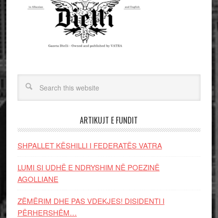
ARTIKUJT E FUNDIT
SHPALLET KËSHILLI I FEDERATËS VATRA
LUMI SI UDHË E NDRYSHIM NË POEZINË
AGOLLIANE
ZËMËRIM DHE PAS VDEKJES! DISIDENTI I
PËRHERSHËM…