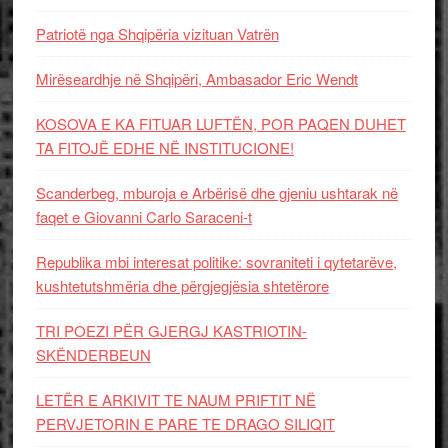
Patriotë nga Shqipëria vizituan Vatrën
Mirëseardhje në Shqipëri, Ambasador Eric Wendt
KOSOVA E KA FITUAR LUFTËN, POR PAQEN DUHET
TA FITOJË EDHE NË INSTITUCIONE!
Scanderbeg, mburoja e Arbërisë dhe gjeniu ushtarak në
faqet e Giovanni Carlo Saraceni-t
Republika mbi interesat politike: sovraniteti i qytetarëve,
kushtetutshmëria dhe përgjegjësia shtetërore
TRI POEZI PËR GJERGJ KASTRIOTIN-
SKËNDERBEUN
LETËR E ARKIVIT TE NAUM PRIFTIT NË
PERVJETORIN E PARE TE DRAGO SILIQIT