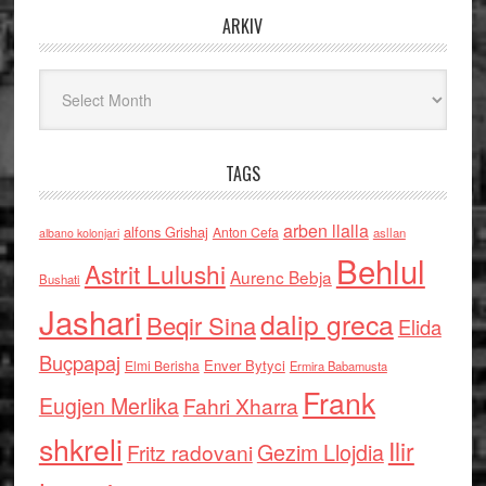
ARKIV
Arkiv
TAGS
arben llalla
alfons Grishaj
Anton Cefa
asllan
albano kolonjari
Behlul
Astrit Lulushi
Aurenc Bebja
Bushati
Jashari
dalip greca
Beqir Sina
Elida
Buçpapaj
Enver Bytyci
Elmi Berisha
Ermira Babamusta
Frank
Eugjen Merlika
Fahri Xharra
shkreli
Ilir
Gezim Llojdia
Fritz radovani