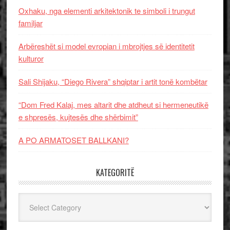
Oxhaku, nga elementi arkitektonik te simboli i trungut
familjar
Arbëreshët si model evropian i mbrojtjes së identitetit
kulturor
Sali Shijaku, “Diego Rivera” shqiptar i artit tonë kombëtar
“Dom Fred Kalaj, mes altarit dhe atdheut si hermeneutikë
e shpresës, kujtesës dhe shërbimit”
A PO ARMATOSET BALLKANI?
KATEGORITË
Kategoritë