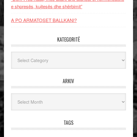
e shpresës, kujtesës dhe shërbimit”
A PO ARMATOSET BALLKANI?
KATEGORITË
Kategoritë
ARKIV
Arkiv
TAGS