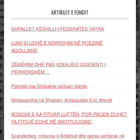
ARTIKUJT E FUNDIT
SHPALLET KËSHILLI I FEDERATËS VATRA
LUMI SI UDHË E NDRYSHIM NË POEZINË
AGOLLIANE
ZËMËRIM DHE PAS VDEKJES! DISIDENTI I
PËRHERSHËM…
Patriotë nga Shqipëria vizituan Vatrën
Mirëseardhje në Shqipëri, Ambasador Eric Wendt
KOSOVA E KA FITUAR LUFTËN, POR PAQEN DUHET
TA FITOJË EDHE NË INSTITUCIONE!
Scanderbeg, mburoja e Arbërisë dhe gjeniu ushtarak në