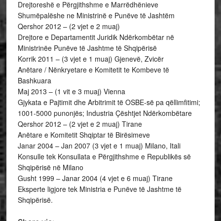
Drejtoreshë e Përgjithshme e Marrëdhënieve
Shumëpalëshe ne Ministrinë e Punëve të Jashtëm
Qershor 2012 – (2 vjet e 2 muaj)
Drejtore e Departamentit Juridik Ndërkombëtar në
Ministrinëe Punëve të Jashtme të Shqipërisë
Korrik 2011 – (3 vjet e 1 muaj) Gjenevë, Zvicër
Anëtare / Nënkryetare e Komitetit te Kombeve të
Bashkuara
Maj 2013 – (1 vit e 3 muaj) Vienna
Gjykata e Pajtimit dhe Arbitrimit të OSBE-së pa qëllimfitimi;
1001-5000 punonjës; Industria Çështjet Ndërkombëtare
Qershor 2012 – (2 vjet e 2 muaj) Tirane
Anëtare e Komitetit Shqiptar të Birësimeve
Janar 2004 – Jan 2007 (3 vjet e 1 muaj) Milano, Itali
Konsulle tek Konsullata e Përgjithshme e Republikës së
Shqipërisë në Milano
Gusht 1999 – Janar 2004 (4 vjet e 6 muaj) Tirane
Eksperte ligjore tek Ministria e Punëve të Jashtme të
Shqipërisë.