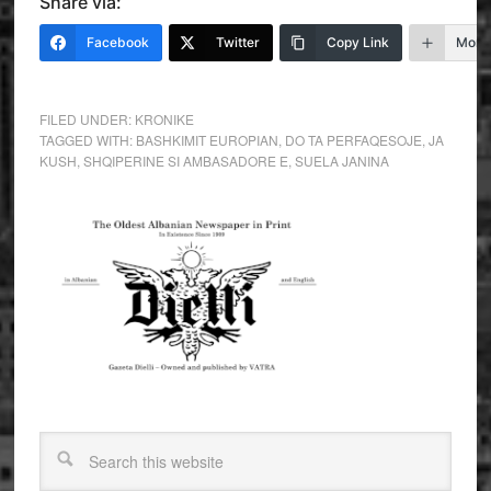
Share via:
Facebook
Twitter
Copy Link
More
FILED UNDER:
KRONIKE
TAGGED WITH:
BASHKIMIT EUROPIAN
,
DO TA PERFAQESOJE
,
JA
KUSH
,
SHQIPERINE SI AMBASADORE E
,
SUELA JANINA