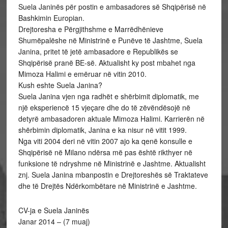
Suela Janinës për postin e ambasadores së Shqipërisë në
Bashkimin Europian.
Drejtoresha e Përgjithshme e Marrëdhënieve
Shumëpalëshe në Ministrinë e Punëve të Jashtme, Suela
Janina, pritet të jetë ambasadore e Republikës se
Shqipërisë pranë BE-së. Aktualisht ky post mbahet nga
Mimoza Halimi e emëruar në vitin 2010.
Kush eshte Suela Janina?
Suela Janina vjen nga radhët e shërbimit diplomatik, me
një eksperiencë 15 vjeçare dhe do të zëvëndësojë në
detyrë ambasadoren aktuale Mimoza Halimi. Karrierën në
shërbimin diplomatik, Janina e ka nisur në vitit 1999.
Nga viti 2004 deri në vitin 2007 ajo ka qenë konsulle e
Shqipërisë në Milano ndërsa më pas është rikthyer në
funksione të ndryshme në Ministrinë e Jashtme. Aktualisht
znj. Suela Janina mbanpostin e Drejtoreshës së Traktateve
dhe të Drejtës Ndërkombëtare në Ministrinë e Jashtme.
CV-ja e Suela Janinës
Janar 2014 – (7 muaj)