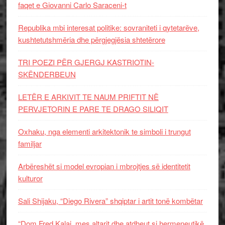
faqet e Giovanni Carlo Saraceni-t
Republika mbi interesat politike: sovraniteti i qytetarëve,
kushtetutshmëria dhe përgjegjësia shtetërore
TRI POEZI PËR GJERGJ KASTRIOTIN-
SKËNDERBEUN
LETËR E ARKIVIT TE NAUM PRIFTIT NË
PERVJETORIN E PARE TE DRAGO SILIQIT
Oxhaku, nga elementi arkitektonik te simboli i trungut
familjar
Arbëreshët si model evropian i mbrojtjes së identitetit
kulturor
Sali Shijaku, “Diego Rivera” shqiptar i artit tonë kombëtar
“Dom Fred Kalaj, mes altarit dhe atdheut si hermeneutikë