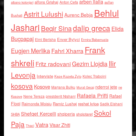
arben llalla
alfons Grishaj
Anton Cefa
asllan
albano kolonjari
Behlul
Astrit Lulushi
Aurenc Bebja
Bushati
Jashari
dalip greca
Beqir Sina
Elida
Buçpapaj
Enver Bytyci
Elmi Berisha
Ermira Babamusta
Frank
Eugjen Merlika
Fahri Xharra
shkreli
Ilir
Gezim Llojdia
Fritz radovani
Levonja
Interviste
Kolec Traboini
Keze Kozeta Zylo
kosova
Kosove
nderroi jete
Marjana Bulku
ne
Murat Gecaj
Rafaela Prifti
Rafael
Nene Tereza
Kosove
presidenti Nishani
Floqi
Raimonda Moisiu
Ramiz Lushaj
reshat kripa
Sadik Elshani
Sokol
Shefqet Kercelli
shqiperia
shqiptaret
SHBA
Paja
Vatra
Visar Zhiti
Thaci