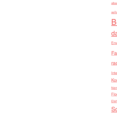
alba
asll
B
d
Env
Fa
ra
Inte
Ko
Nen
Flo
Els
So