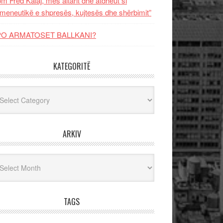
m Fred Kalaj, mes altarit dhe atdheut si
meneutikë e shpresës, kujtesës dhe shërbimit”
PO ARMATOSET BALLKANI?
KATEGORITË
egoritë
ARKIV
iv
TAGS