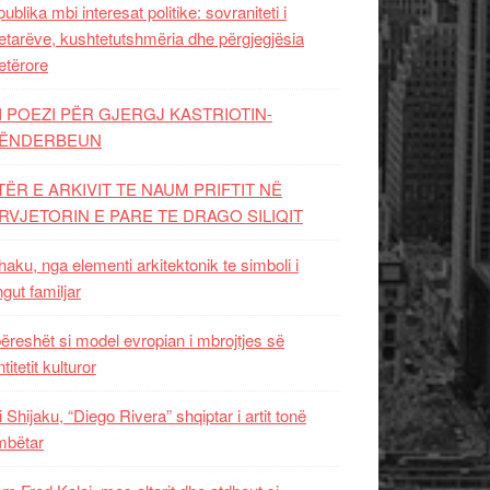
ublika mbi interesat politike: sovraniteti i
etarëve, kushtetutshmëria dhe përgjegjësia
etërore
I POEZI PËR GJERGJ KASTRIOTIN-
ËNDERBEUN
TËR E ARKIVIT TE NAUM PRIFTIT NË
RVJETORIN E PARE TE DRAGO SILIQIT
aku, nga elementi arkitektonik te simboli i
ngut familjar
ëreshët si model evropian i mbrojtjes së
titetit kulturor
i Shijaku, “Diego Rivera” shqiptar i artit tonë
mbëtar