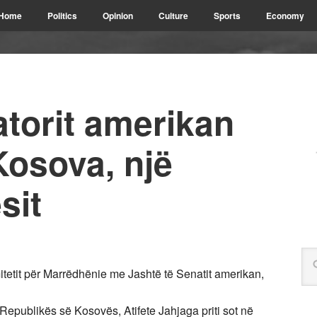
Home
Politics
Opinion
Culture
Sports
Economy
torit amerikan
Kosova, një
sit
itetit për Marrëdhënie me Jashtë të Senatit amerikan,
epublikës së Kosovës, Atifete Jahjaga priti sot në