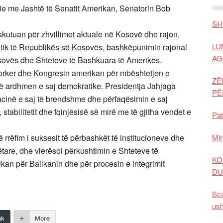
ie me Jashtë të Senatit Amerikan, Senatorin Bob
SH
skutuan për zhvillimet aktuale në Kosovë dhe rajon,
LU
antik të Republikës së Kosovës, bashkëpunimin rajonal
AG
sovës dhe Shteteve të Bashkuara të Amerikës.
Corker dhe Kongresin amerikan për mbështetjen e
ZË
ë ardhmen e saj demokratike. Presidentja Jahjaga
P
cinë e saj të brendshme dhe përfaqësimin e saj
stabilitetit dhe fqinjësisë së mirë me të gjitha vendet e
Pat
rrëfim i suksesit të përbashkët të institucioneve dhe
Mir
ëtare, dhe vlerësoi përkushtimin e Shteteve të
KO
an për Ballkanin dhe për procesin e integrimit
DU
Sca
ush
nk
More