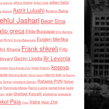
arben llalla
alfons Grishaj
Anton Cefa
no kolonjari
Astrit Lulushi
Aurenc Bebja
an Bushati
ehlul Jashari
Beqir Sina
alip greca
Elida Buçpapaj
Elmi Berisha
Eugjen Merlika
er Bytyci
Ermira Babamusta
Frank shkreli
hri Xharra
Fritz
Ilir Levonja
Gezim Llojdia
dovani
kosova
rviste
Kolec Traboini
Keze Kozeta Zylo
sove
nderroi jete
Marjana Bulku
ne Kosove
Murat Gecaj
Rafaela Prifti
Rafael
e Tereza
presidenti Nishani
qi
Raimonda Moisiu
Ramiz Lushaj
reshat kripa
Sadik
Shefqet Kercelli
shqiperia
hani
shqiptaret
SHBA
kol Paja
Vatra
Visar Zhiti
Thaci