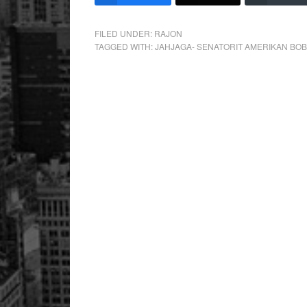
FILED UNDER:
RAJON
TAGGED WITH:
JAHJAGA- SENATORIT AMERIKAN BO