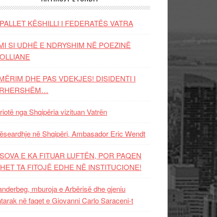
PALLET KËSHILLI I FEDERATËS VATRA
MI SI UDHË E NDRYSHIM NË POEZINË
OLLIANE
MËRIM DHE PAS VDEKJES! DISIDENTI I
ËRHERSHËM…
riotë nga Shqipëria vizituan Vatrën
ëseardhje në Shqipëri, Ambasador Eric Wendt
SOVA E KA FITUAR LUFTËN, POR PAQEN
HET TA FITOJË EDHE NË INSTITUCIONE!
nderbeg, mburoja e Arbërisë dhe gjeniu
tarak në faqet e Giovanni Carlo Saraceni-t