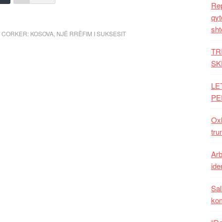
Rep
qyt
sht
B CORKER: KOSOVA
,
NJË RRËFIM I SUKSESIT
TR
SK
LE
PE
Oxh
tru
Arb
iden
Sal
ko