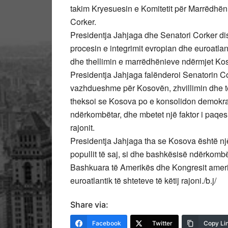
takim Kryesuesin e Komitetit për Marrëdhën
Corker.
Presidentja Jahjaga dhe Senatori Corker di
procesin e integrimit evropian dhe euroatl
dhe thellimin e marrëdhënieve ndërmjet Ko
Presidentja Jahjaga falënderoi Senatorin 
vazhdueshme për Kosovën, zhvillimin dhe t
theksoi se Kosova po e konsolidon demokra
ndërkombëtar, dhe mbetet një faktor i paqes, 
rajonit.
Presidentja Jahjaga tha se Kosova është një 
popullit të saj, si dhe bashkësisë ndërkomb
Bashkuara të Amerikës dhe Kongresit amerik
euroatlantik të shteteve të këtij rajoni./b.j/
Share via:
Facebook
Twitter
Copy Li