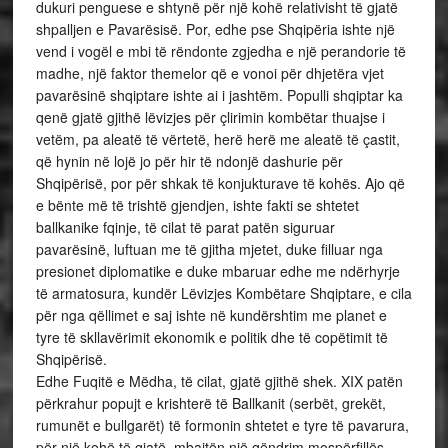
dukuri penguese e shtynë për një kohë relativisht të gjatë
shpalljen e Pavarësisë. Por, edhe pse Shqipëria ishte një
vend i vogël e mbi të rëndonte zgjedha e një perandorie të
madhe, një faktor themelor që e vonoi për dhjetëra vjet
pavarësinë shqiptare ishte ai i jashtëm. Populli shqiptar ka
qenë gjatë gjithë lëvizjes për çlirimin kombëtar thuajse i
vetëm, pa aleatë të vërtetë, herë herë me aleatë të çastit,
që hynin në lojë jo për hir të ndonjë dashurie për
Shqipërisë, por për shkak të konjukturave të kohës. Ajo që
e bënte më të trishtë gjendjen, ishte fakti se shtetet
ballkanike fqinje, të cilat të parat patën siguruar
pavarësinë, luftuan me të gjitha mjetet, duke filluar nga
presionet diplomatike e duke mbaruar edhe me ndërhyrje
të armatosura, kundër Lëvizjes Kombëtare Shqiptare, e cila
për nga qëllimet e saj ishte në kundërshtim me planet e
tyre të skllavërimit ekonomik e politik dhe të copëtimit të
Shqipërisë.
Edhe Fuqitë e Mëdha, të cilat, gjatë gjithë shek. XIX patën
përkrahur popujt e krishterë të Ballkanit (serbët, grekët,
rumunët e bullgarët) të formonin shtetet e tyre të pavarura,
për një kohë të gjatë, mbajtën një qëndrim mospërfillës