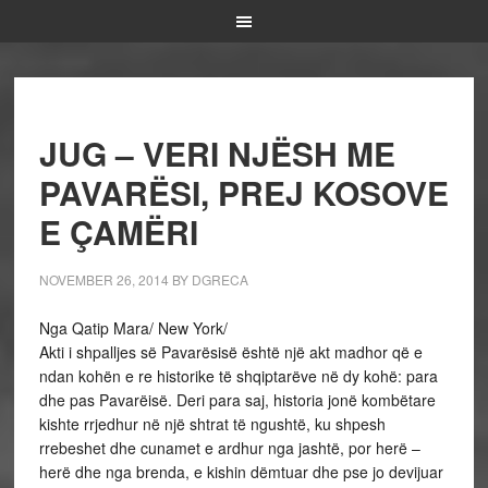
JUG – VERI NJËSH ME
PAVARËSI, PREJ KOSOVE
E ÇAMËRI
NOVEMBER 26, 2014
BY
DGRECA
Nga Qatip Mara/ New York/
Akti i shpalljes së Pavarësisë është një akt madhor që e
ndan kohën e re historike të shqiptarëve në dy kohë: para
dhe pas Pavarëisë. Deri para saj, historia jonë kombëtare
kishte rrjedhur në një shtrat të ngushtë, ku shpesh
rrebeshet dhe cunamet e ardhur nga jashtë, por herë –
herë dhe nga brenda, e kishin dëmtuar dhe pse jo devijuar