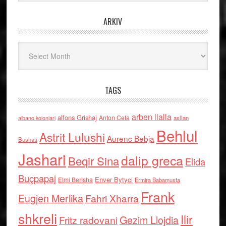
ARKIV
Arkiv
TAGS
arben llalla
alfons Grishaj
Anton Cefa
asllan
albano kolonjari
Behlul
Astrit Lulushi
Aurenc Bebja
Bushati
Jashari
dalip greca
Beqir Sina
Elida
Buçpapaj
Enver Bytyci
Elmi Berisha
Ermira Babamusta
Frank
Eugjen Merlika
Fahri Xharra
shkreli
Ilir
Gezim Llojdia
Fritz radovani