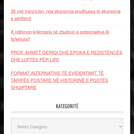
36 vjet tranzicion, nga ekonomia prodhuese te ekonomia
e përfitimit
A ndihmon krijimtaria në zbulimin e potencialeve të
fshehura?
PROF. AHMET QERIQI DHE EPOKA E REZISTENCЁS
DHE LUFTЁS PЁR LIRI!
FORMAT ALTERNATIVE TË EVIDENTIMIT TË
TARIFËS POSTARE NË HISTORINË E POSTËS
SHQIPTARE
KATEGORITË
Kategoritë