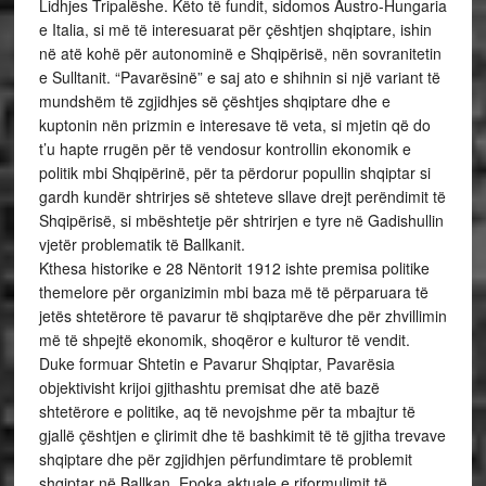
Lidhjes Tripalëshe. Këto të fundit, sidomos Austro-Hungaria
e Italia, si më të interesuarat për çështjen shqiptare, ishin
në atë kohë për autonominë e Shqipërisë, nën sovranitetin
e Sulltanit. “Pavarësinë” e saj ato e shihnin si një variant të
mundshëm të zgjidhjes së çështjes shqiptare dhe e
kuptonin nën prizmin e interesave të veta, si mjetin që do
t’u hapte rrugën për të vendosur kontrollin ekonomik e
politik mbi Shqipërinë, për ta përdorur popullin shqiptar si
gardh kundër shtrirjes së shteteve sllave drejt perëndimit të
Shqipërisë, si mbështetje për shtrirjen e tyre në Gadishullin
vjetër problematik të Ballkanit.
Kthesa historike e 28 Nëntorit 1912 ishte premisa politike
themelore për organizimin mbi baza më të përparuara të
jetës shtetërore të pavarur të shqiptarëve dhe për zhvillimin
më të shpejtë ekonomik, shoqëror e kulturor të vendit.
Duke formuar Shtetin e Pavarur Shqiptar, Pavarësia
objektivisht krijoi gjithashtu premisat dhe atë bazë
shtetërore e politike, aq të nevojshme për ta mbajtur të
gjallë çështjen e çlirimit dhe të bashkimit të të gjitha trevave
shqiptare dhe për zgjidhjen përfundimtare të problemit
shqiptar në Ballkan. Epoka aktuale e riformulimit të