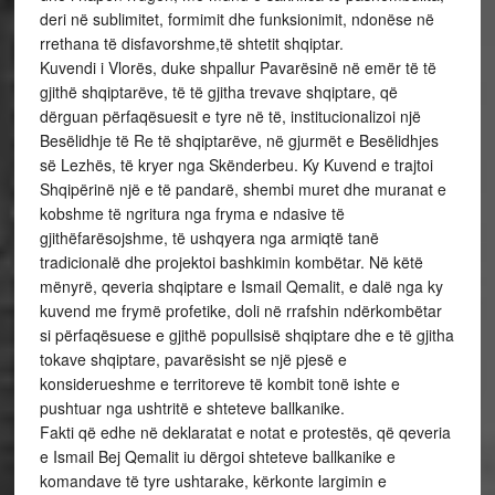
deri në sublimitet, formimit dhe funksionimit, ndonëse në
rrethana të disfavorshme,të shtetit shqiptar.
Kuvendi i Vlorës, duke shpallur Pavarësinë në emër të të
gjithë shqiptarëve, të të gjitha trevave shqiptare, që
dërguan përfaqësuesit e tyre në të, institucionalizoi një
Besëlidhje të Re të shqiptarëve, në gjurmët e Besëlidhjes
së Lezhës, të kryer nga Skënderbeu. Ky Kuvend e trajtoi
Shqipërinë një e të pandarë, shembi muret dhe muranat e
kobshme të ngritura nga fryma e ndasive të
gjithëfarësojshme, të ushqyera nga armiqtë tanë
tradicionalë dhe projektoi bashkimin kombëtar. Në këtë
mënyrë, qeveria shqiptare e Ismail Qemalit, e dalë nga ky
kuvend me frymë profetike, doli në rrafshin ndërkombëtar
si përfaqësuese e gjithë popullsisë shqiptare dhe e të gjitha
tokave shqiptare, pavarësisht se një pjesë e
konsiderueshme e territoreve të kombit tonë ishte e
pushtuar nga ushtritë e shteteve ballkanike.
Fakti që edhe në deklaratat e notat e protestës, që qeveria
e Ismail Bej Qemalit iu dërgoi shteteve ballkanike e
komandave të tyre ushtarake, kërkonte largimin e