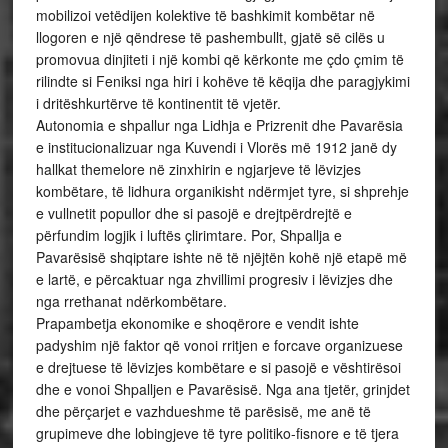
mobilizoi vetëdijen kolektive të bashkimit kombëtar në
llogoren e një qëndrese të pashembullt, gjatë së cilës u
promovua dinjiteti i një kombi që kërkonte me çdo çmim të
rilindte si Feniksi nga hiri i kohëve të këqija dhe paragjykimi
i dritëshkurtërve të kontinentit të vjetër.
Autonomia e shpallur nga Lidhja e Prizrenit dhe Pavarësia
e institucionalizuar nga Kuvendi i Vlorës më 1912 janë dy
hallkat themelore në zinxhirin e ngjarjeve të lëvizjes
kombëtare, të lidhura organikisht ndërmjet tyre, si shprehje
e vullnetit popullor dhe si pasojë e drejtpërdrejtë e
përfundim logjik i luftës çlirimtare. Por, Shpallja e
Pavarësisë shqiptare ishte në të njëjtën kohë një etapë më
e lartë, e përcaktuar nga zhvillimi progresiv i lëvizjes dhe
nga rrethanat ndërkombëtare.
Prapambetja ekonomike e shoqërore e vendit ishte
padyshim një faktor që vonoi rritjen e forcave organizuese
e drejtuese të lëvizjes kombëtare e si pasojë e vështirësoi
dhe e vonoi Shpalljen e Pavarësisë. Nga ana tjetër, grinjdet
dhe përçarjet e vazhdueshme të parësisë, me anë të
grupimeve dhe lobingjeve të tyre politiko-fisnore e të tjera