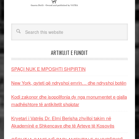
ARTIKUJT E FUNDIT
SPAÇI NUK E MPOSHTI SHPIRTIN
New York, qyteti që ndryshoi emrin… dhe ndryshoi botën
Kodi zakonor dhe isopolifonia dy nga monumentet e gjalla
madhështore të antikitetit shqiptar
Kryetari i Vatrës Dr. Elmi Berisha zhvilloi takim në
Akademinë e Shkencave dhe të Arteve të Kosovës