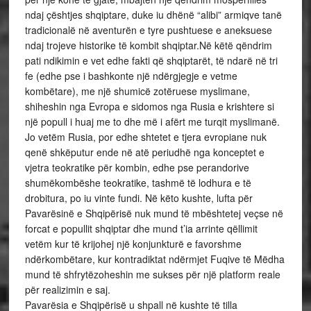
ndaj çështjes shqiptare, duke iu dhënë “alibi” armiqve tanë
tradicionalë në aventurën e tyre pushtuese e aneksuese
ndaj trojeve historike të kombit shqiptar.Në këtë qëndrim
pati ndikimin e vet edhe fakti që shqiptarët, të ndarë në tri
fe (edhe pse i bashkonte një ndërgjegje e vetme
kombëtare), me një shumicë zotëruese myslimane,
shiheshin nga Evropa e sidomos nga Rusia e krishtere si
një popull i huaj me to dhe më i afërt me turqit myslimanë.
Jo vetëm Rusia, por edhe shtetet e tjera evropiane nuk
qenë shkëputur ende në atë periudhë nga konceptet e
vjetra teokratike për kombin, edhe pse perandorive
shumëkombëshe teokratike, tashmë të lodhura e të
drobitura, po iu vinte fundi. Në këto kushte, lufta për
Pavarësinë e Shqipërisë nuk mund të mbështetej veçse në
forcat e popullit shqiptar dhe mund t’ia arrinte qëllimit
vetëm kur të krijohej një konjunkturë e favorshme
ndërkombëtare, kur kontradiktat ndërmjet Fuqive të Mëdha
mund të shfrytëzoheshin me sukses për një platform reale
për realizimin e saj.
Pavarësia e Shqipërisë u shpall në kushte të tilla