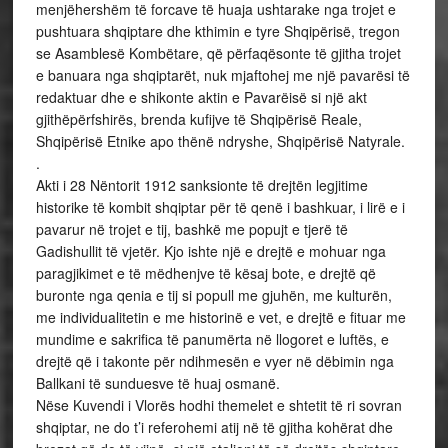
menjëhershëm të forcave të huaja ushtarake nga trojet e
pushtuara shqiptare dhe kthimin e tyre Shqipërisë, tregon
se Asamblesë Kombëtare, që përfaqësonte të gjitha trojet
e banuara nga shqiptarët, nuk mjaftohej me një pavarësi të
redaktuar dhe e shikonte aktin e Pavarëisë si një akt
gjithëpërfshirës, brenda kufijve të Shqipërisë Reale,
Shqipërisë Etnike apo thënë ndryshe, Shqipërisë Natyrale.
.
Akti i 28 Nëntorit 1912 sanksionte të drejtën legjitime
historike të kombit shqiptar për të qenë i bashkuar, i lirë e i
pavarur në trojet e tij, bashkë me popujt e tjerë të
Gadishullit të vjetër. Kjo ishte një e drejtë e mohuar nga
paragjikimet e të mëdhenjve të kësaj bote, e drejtë që
buronte nga qenia e tij si popull me gjuhën, me kulturën,
me individualitetin e me historinë e vet, e drejtë e fituar me
mundime e sakrifica të panumërta në llogoret e luftës, e
drejtë që i takonte për ndihmesën e vyer në dëbimin nga
Ballkani të sunduesve të huaj osmanë.
Nëse Kuvendi i Vlorës hodhi themelet e shtetit të ri sovran
shqiptar, ne do t’i referohemi atij në të gjitha kohërat dhe