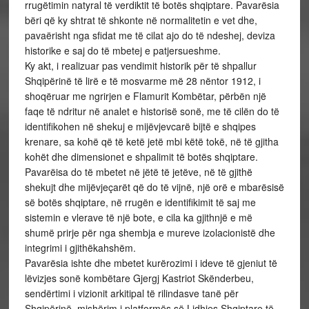
rrugëtimin natyral të verdiktit të botës shqiptare. Pavarësia
bëri që ky shtrat të shkonte në normalitetin e vet dhe,
pavaërisht nga sfidat me të cilat ajo do të ndeshej, deviza
historike e saj do të mbetej e patjersueshme.
Ky akt, i realizuar pas vendimit historik për të shpallur
Shqipërinë të lirë e të mosvarme më 28 nëntor 1912, i
shoqëruar me ngrirjen e Flamurit Kombëtar, përbën një
faqe të ndritur në analet e historisë sonë, me të cilën do të
identifikohen në shekuj e mijëvjevcarë bijtë e shqipes
krenare, sa kohë që të ketë jetë mbi këtë tokë, në të gjitha
kohët dhe dimensionet e shpalimit të botës shqiptare.
Pavarëisa do të mbetet në jëtë të jetëve, në të gjithë
shekujt dhe mijëvjeçarët që do të vijnë, një orë e mbarësisë
së botës shqiptare, në rrugën e identifikimit të saj me
sistemin e vlerave të një bote, e cila ka gjithnjë e më
shumë prirje për nga shembja e mureve izolacionistë dhe
integrimi i gjithëkahshëm.
Pavarësia ishte dhe mbetet kurërozimi i ideve të gjeniut të
lëvizjes sonë kombëtare Gjergj Kastriot Skënderbeu,
sendërtimi i vizionit arkitipal të rilindasve tanë për
Shqipërinë, mishërim i platformës së Lidhjes Shqiptare të