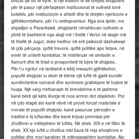
brezat që do të vijnë, si një etalioni të së drejtës shqiptare,
për të pasur një përfaqësim institucional të vullnetit tonë
kolektiv, për institucionin e shtetit dhe të drejtën njerëzore e
gjithëkombëtare, për t’u vetëqeverisur. Nga ana tjetër, me
shpalljen e Pavarësisë, shqiptarët nënshkruan vullnetin e
plotë të bashkimit nga skaji më i thellë i Veriut në skajin më
të thellë të Jugut, duke hedhur në erë psikozat dashakeqe
të çdo përçarje, qoftë trevore, qoftë politike apo fetare, në
emër të unitetit kombëtar, të mishëruar në simbolin e
flamurit dhe të lirisë e prosporitetit të bijve të shqipes..
Për t’u ngritur në lartësinë e këtij mesazhi gjithëkohor,
popullit shqiptar iu desh të bënte një luftë të gjatë kundër
sundimtarëve osmanë dhe synimeve grabitqare të fuqive të
huaja. Një varg rrethanash të brendshme e të jashtme
kanë bërë që këto lëvizje të mos arrinin dot objektivin. Por
në çdo etapë ato kanë vënë në provë forcat materiale e
morale të popullit shqiptar, kanë pasuruar përvojën e
traditat e tij luftarake dhe kanë krijuar premisat për
zhvillimin e mëtejshëm të luftës. Në shek. XIX e në fillim të
shek. XX kjo luftë u zhvillua mbi baza të reja shoqërore e
politike dhe mori karakter të ndërgjegjshëm kombëtar. Ajo