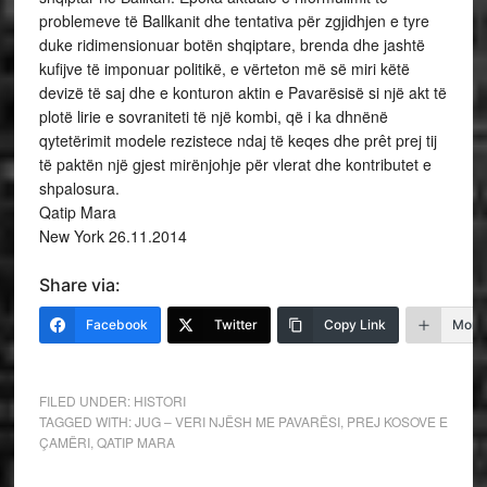
problemeve të Ballkanit dhe tentativa për zgjidhjen e tyre
duke ridimensionuar botën shqiptare, brenda dhe jashtë
kufijve të imponuar politikë, e vërteton më së miri këtë
devizë të saj dhe e konturon aktin e Pavarësisë si një akt të
plotë lirie e sovraniteti të një kombi, që i ka dhnënë
qytetërimit modele rezistece ndaj të keqes dhe prêt prej tij
të paktën një gjest mirënjohje për vlerat dhe kontributet e
shpalosura.
Qatip Mara
New York 26.11.2014
Share via:
Facebook
Twitter
Copy Link
More
FILED UNDER:
HISTORI
TAGGED WITH:
JUG – VERI NJËSH ME PAVARËSI
,
PREJ KOSOVE E
ÇAMËRI
,
QATIP MARA