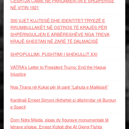
ÇËSHTJA ÇAME NË PARLAMENTIN E SHQIPËRISË
NË VITIN 1921
300 VJET KUJTESË DHE IDENTITET-TRYEZË E
RRUMBULLAKËT NË OSTROS TË KRAJËS PËR
SHPËRNGULJEN E ARBËRESHËVE NGA TREVA
KRAJË-SHESTAN NË ZARË TË DALMACISË
SHPOPULLIMI, PUSHTIMI I SHEKULLIT XXI
VATRA’s Letter to President Trump: End the Hague
Injustice
Nga Tirana në Kukaj për të parë “Lahuta e Malësisë”
Kardinali Ernest Simoni rikthehet si dëshmitar në Burgun
e Spaçit
Dom Ndre Mjeda, sipas dy figurave monumentale të
letrave shqipe, Ernest Koliqit dhe At Gjergj Fishta