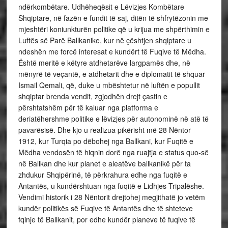
ndërkombëtare. Udhëheqësit e Lëvizjes Kombëtare
Shqiptare, në fazën e fundit të saj, ditën të shfrytëzonin me
mjeshtëri koniunkturën politike që u krijua me shpërthimin e
Luftës së Parë Ballkanike, kur në çështjen shqiptare u
ndeshën me forcë interesat e kundërt të Fuqive të Mëdha.
Është meritë e këtyre atdhetarëve largpamës dhe, në
mënyrë të veçantë, e atdhetarit dhe e diplomatit të shquar
Ismail Qemali, që, duke u mbështetur në luftën e popullit
shqiptar brenda vendit, zgjodhën drejt çastin e
përshtatshëm për të kaluar nga platforma e
deriatëhershme politike e lëvizjes për autonominë në atë të
pavarësisë. Dhe kjo u realizua pikërisht më 28 Nëntor
1912, kur Turqia po dëbohej nga Ballkani, kur Fuqitë e
Mëdha vendosën të hiqnin dorë nga ruajtja e status quo-së
në Ballkan dhe kur planet e aleatëve ballkanikë për ta
zhdukur Shqipërinë, të përkrahura edhe nga fuqitë e
Antantës, u kundërshtuan nga fuqitë e Lidhjes Tripalëshe.
Vendimi historik i 28 Nëntorit drejtohej megjithatë jo vetëm
kundër politikës së Fuqive të Antantës dhe të shteteve
fqinje të Ballkanit, por edhe kundër planeve të fuqive të