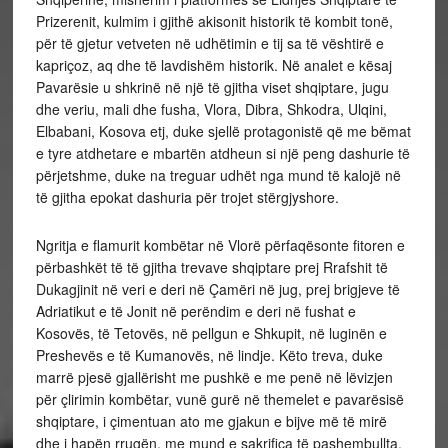
Prizerenit, kulmim i gjithë akisonit historik të kombit tonë,
për të gjetur vetveten në udhëtimin e tij sa të vështirë e
kapriçoz, aq dhe të lavdishëm historik. Në analet e kësaj
Pavarësie u shkrinë në një të gjitha viset shqiptare, jugu
dhe veriu, mali dhe fusha, Vlora, Dibra, Shkodra, Ulqini,
Elbabani, Kosova etj, duke sjellë protagonistë që me bëmat
e tyre atdhetare e mbartën atdheun si një peng dashurie të
përjetshme, duke na treguar udhët nga mund të kalojë në
të gjitha epokat dashuria për trojet stërgjyshore.
Ngritja e flamurit kombëtar në Vlorë përfaqësonte fitoren e
përbashkët të të gjitha trevave shqiptare prej Rrafshit të
Dukagjinit në veri e deri në Çamëri në jug, prej brigjeve të
Adriatikut e të Jonit në perëndim e deri në fushat e
Kosovës, të Tetovës, në pellgun e Shkupit, në luginën e
Preshevës e të Kumanovës, në lindje. Këto treva, duke
marrë pjesë gjallërisht me pushkë e me penë në lëvizjen
për çlirimin kombëtar, vunë gurë në themelet e pavarësisë
shqiptare, i çimentuan ato me gjakun e bijve më të mirë
dhe i hapën rrugën, me mund e sakrifica të pashembullta,