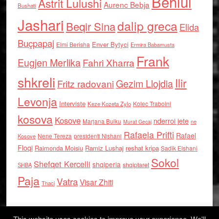
Behlul
Astrit Lulushi
Aurenc Bebja
Bushati
Jashari
dalip greca
Beqir Sina
Elida
Buçpapaj
Enver Bytyci
Elmi Berisha
Ermira Babamusta
Frank
Eugjen Merlika
Fahri Xharra
shkreli
Ilir
Gezim Llojdia
Fritz radovani
Levonja
Interviste
Kolec Traboini
Keze Kozeta Zylo
kosova
Kosove
nderroi jete
Marjana Bulku
ne
Murat Gecaj
Rafaela Prifti
Rafael
Nene Tereza
Kosove
presidenti Nishani
Floqi
Raimonda Moisiu
Ramiz Lushaj
reshat kripa
Sadik Elshani
Sokol
Shefqet Kercelli
shqiperia
shqiptaret
SHBA
Paja
Vatra
Visar Zhiti
Thaci
This website uses cookies to improve your experience. We'll