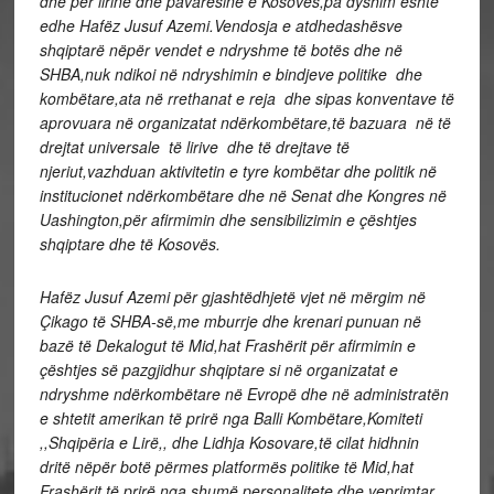
dhe për lirinë dhe pavarësinë e Kosovës,pa dyshim është
edhe Hafëz Jusuf Azemi.
Vendosja e atdhedashësve
shqiptarë nëpër vendet e ndryshme të botës dhe në
SHBA,nuk ndikoi në ndryshimin e bindjeve politike dhe
kombëtare,ata në rrethanat e reja dhe sipas konventave të
aprovuara në organizatat ndërkombëtare,të bazuara në të
drejtat universale të lirive dhe të drejtave të
njeriut,vazhduan aktivitetin e tyre kombëtar dhe politik në
institucionet ndërkombëtare dhe në Senat dhe Kongres në
Uashington,për afirmimin dhe sensibilizimin e çështjes
shqiptare dhe të Kosovës.
Hafëz Jusuf Azemi për gjashtëdhjetë vjet në mërgim në
Çikago të SHBA-së,me mburrje dhe krenari punuan në
bazë të Dekalogut të Mid,hat Frashërit për afirmimin e
çështjes së pazgjidhur shqiptare si në organizatat e
ndryshme ndërkombëtare në Evropë dhe në administratën
e shtetit amerikan të prirë nga Balli Kombëtare,Komiteti
,,Shqipëria e Lirë,, dhe Lidhja Kosovare,të cilat hidhnin
dritë nëpër botë përmes platformës politike të Mid,hat
Frashërit të prirë nga shumë personalitete dhe veprimtar