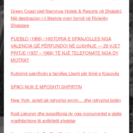
Green Coast sjell Nammos Hotels & Resorts në Shqipëri:
Një destinacion i ri lifestyle merr formë në Rivierën
Shqiptare
PUEBLO (1966) / HISTORIA E SPANJOLLES NGA
VALENCIA QË PËRFUNDOI NË LUSHNJE — 29 VJET
PRITJE (1937 – 1966) TË NJË TELEFONATE NGA DY
MOTRAT
Kujtojmë sakrificën e familjes Lleshi për lirinë e Kosovës
SPAÇI NUK E MPOSHTI SHPIRTIN
New York, qyteti që ndryshoi emrin… dhe ndryshoi botën
Kodi zakonor dhe isopolifonia dy nga monumentet e gjalla
madhështore të antikitetit shqiptar