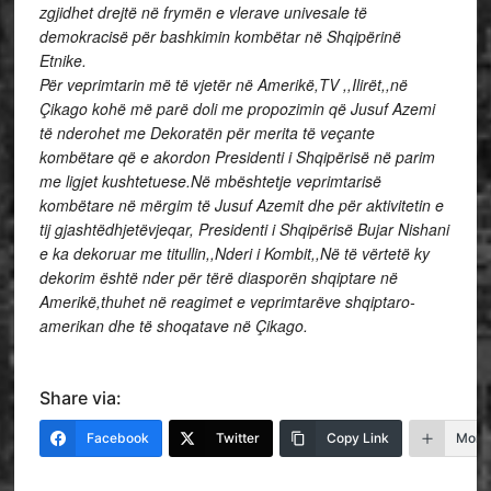
zgjidhet drejtë në frymën e vlerave univesale të
demokracisë për bashkimin kombëtar në Shqipërinë
Etnike.
Për veprimtarin më të vjetër në Amerikë,TV ,,Ilirët,,në
Çikago kohë më parë doli me propozimin që Jusuf Azemi
të nderohet me Dekoratën për merita të veçante
kombëtare që e akordon Presidenti i Shqipërisë në parim
me ligjet kushtetuese.Në mbështetje veprimtarisë
kombëtare në mërgim të Jusuf Azemit dhe për aktivitetin e
tij gjashtëdhjetëvjeqar, Presidenti i Shqipërisë Bujar Nishani
e ka dekoruar me titullin,,Nderi i Kombit,,Në të vërtetë ky
dekorim është nder për tërë diasporën shqiptare në
Amerikë,thuhet në reagimet e veprimtarëve shqiptaro-
amerikan dhe të shoqatave në Çikago.
Share via:
Facebook
Twitter
Copy Link
More