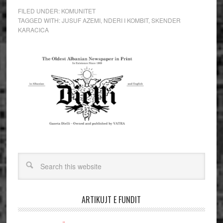
FILED UNDER:
KOMUNITET
TAGGED WITH:
JUSUF AZEMI
,
NDERI I KOMBIT
,
SKENDER
KARACICA
ARTIKUJT E FUNDIT