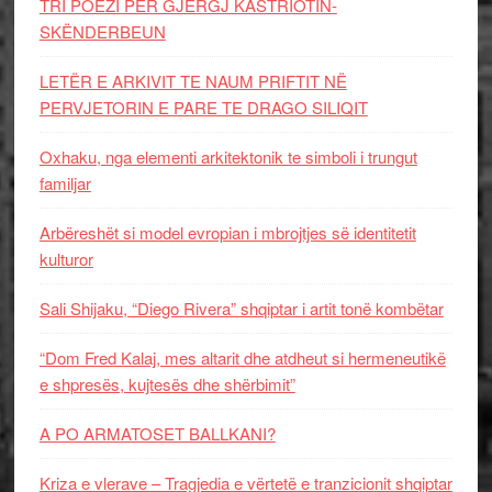
TRI POEZI PËR GJERGJ KASTRIOTIN-
SKËNDERBEUN
LETËR E ARKIVIT TE NAUM PRIFTIT NË
PERVJETORIN E PARE TE DRAGO SILIQIT
Oxhaku, nga elementi arkitektonik te simboli i trungut
familjar
Arbëreshët si model evropian i mbrojtjes së identitetit
kulturor
Sali Shijaku, “Diego Rivera” shqiptar i artit tonë kombëtar
“Dom Fred Kalaj, mes altarit dhe atdheut si hermeneutikë
e shpresës, kujtesës dhe shërbimit”
A PO ARMATOSET BALLKANI?
Kriza e vlerave – Tragjedia e vërtetë e tranzicionit shqiptar