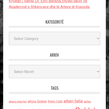
Kryetari i Vatrës Dr. Elmi Berisha zhvilloi takim në
Akademinë e Shkencave dhe të Arteve të Kosovës
KATEGORITË
Kategoritë
ARKIV
Arkiv
TAGS
arben llalla
alfons Grishaj
Anton Cefa
asllan
albano kolonjari