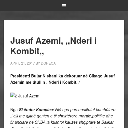
Jusuf Azemi, ,,Nderi i
Kombit,,
APRIL 21, 2017
BY
DGRECA
Presidenti Bujar Nishani ka dekoruar në Çikago
Jusuf
Azemin me titullin ,,Nderi i Kombit,,/
Nga
Skënder Karaçica/
Një nga personalitetet kombëtare
,i cili me gjithë qenien e tij shpirtërore,morale,politike dhe
financiare në SHBA ia kushtoi kauzës shqiptare të Ballkan