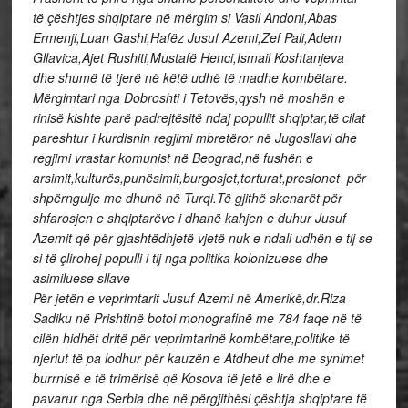
të çështjes shqiptare në mërgim si Vasil Andoni,Abas
Ermenji,Luan Gashi,Hafëz Jusuf Azemi,Zef Pali,Adem
Gllavica,Ajet Rushiti,Mustafë Henci,Ismail Koshtanjeva
dhe shumë të tjerë në këtë udhë të madhe kombëtare.
Mërgimtari nga Dobroshti i Tetovës,qysh në moshën e
rinisë kishte parë padrejtësitë ndaj popullit shqiptar,të cilat
pareshtur i kurdisnin regjimi mbretëror në Jugosllavi dhe
regjimi vrastar komunist në Beograd,në fushën e
arsimit,kulturës,punësimit,
burgosjet,torturat,presionet për
shpërngulje me dhunë në Turqi.Të gjithë skenarët për
shfarosjen e shqiptarëve i dhanë kahjen e duhur Jusuf
Azemit që për gjashtëdhjetë vjetë nuk e ndali udhën e tij se
si të çlirohej populli i tij nga politika kolonizuese dhe
asimiluese sllave
Për jetën e veprimtarit Jusuf Azemi në Amerikë,dr.Riza
Sadiku në Prishtinë botoi monografinë me 784 faqe në të
cilën hidhët dritë për veprimtarinë kombëtare,politike të
njeriut të pa lodhur për kauzën e Atdheut dhe me synimet
burrnisë e të trimërisë që Kosova të jetë e lirë dhe e
pavarur nga Serbia dhe në përgjithësi çështja shqiptare të