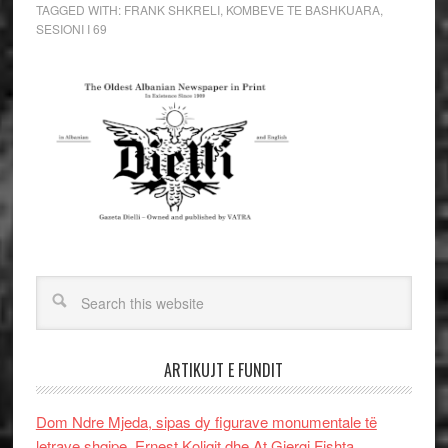
TAGGED WITH:
FRANK SHKRELI
,
KOMBEVE TE BASHKUARA
,
SESIONI I 69
ARTIKUJT E FUNDIT
Dom Ndre Mjeda, sipas dy figurave monumentale të
letrave shqipe, Ernest Koliqit dhe At Gjergj Fishta