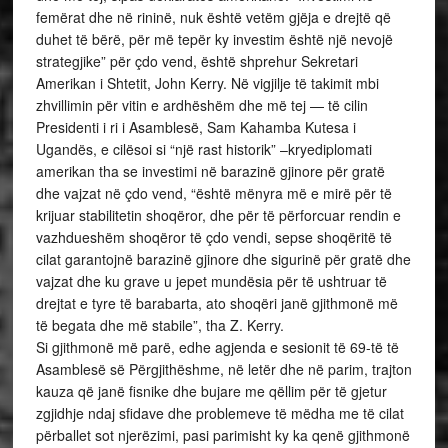
femërat dhe në rininë, nuk është vetëm gjëja e drejtë që
duhet të bërë, për më tepër ky investim është një nevojë
strategjike” për çdo vend, është shprehur Sekretari
Amerikan i Shtetit, John Kerry. Në vigjilje të takimit mbi
zhvillimin për vitin e ardhëshëm dhe më tej — të cilin
Presidenti i ri i Asamblesë, Sam Kahamba Kutesa i
Ugandës, e cilësoi si “një rast historik” –kryediplomati
amerikan tha se investimi në barazinë gjinore për gratë
dhe vajzat në çdo vend, “është mënyra më e mirë për të
krijuar stabilitetin shoqëror, dhe për të përforcuar rendin e
vazhdueshëm shoqëror të çdo vendi, sepse shoqëritë të
cilat garantojnë barazinë gjinore dhe sigurinë për gratë dhe
vajzat dhe ku grave u jepet mundësia për të ushtruar të
drejtat e tyre të barabarta, ato shoqëri janë gjithmonë më
të begata dhe më stabile”, tha Z. Kerry.
Si gjithmonë më parë, edhe agjenda e sesionit të 69-të të
Asamblesë së Përgjithëshme, në letër dhe në parim, trajton
kauza që janë fisnike dhe bujare me qëllim për të gjetur
zgjidhje ndaj sfidave dhe problemeve të mëdha me të cilat
përballet sot njerëzimi, pasi parimisht ky ka qenë gjithmonë