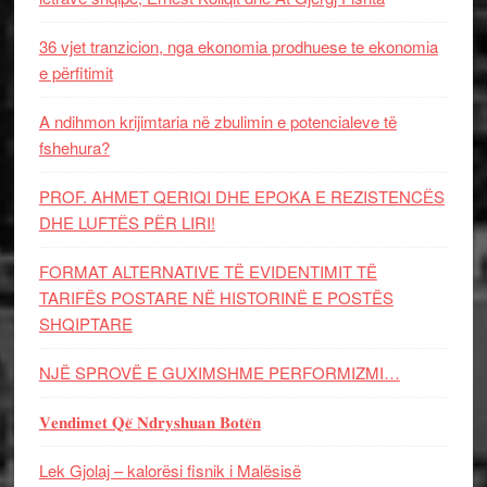
36 vjet tranzicion, nga ekonomia prodhuese te ekonomia
e përfitimit
A ndihmon krijimtaria në zbulimin e potencialeve të
fshehura?
PROF. AHMET QERIQI DHE EPOKA E REZISTENCЁS
DHE LUFTЁS PЁR LIRI!
FORMAT ALTERNATIVE TË EVIDENTIMIT TË
TARIFËS POSTARE NË HISTORINË E POSTËS
SHQIPTARE
NJË SPROVË E GUXIMSHME PERFORMIZMI…
𝐕𝐞𝐧𝐝𝐢𝐦𝐞𝐭 𝐐𝐞̈ 𝐍𝐝𝐫𝐲𝐬𝐡𝐮𝐚𝐧 𝐁𝐨𝐭𝐞̈𝐧
Lek Gjolaj – kalorësi fisnik i Malësisë