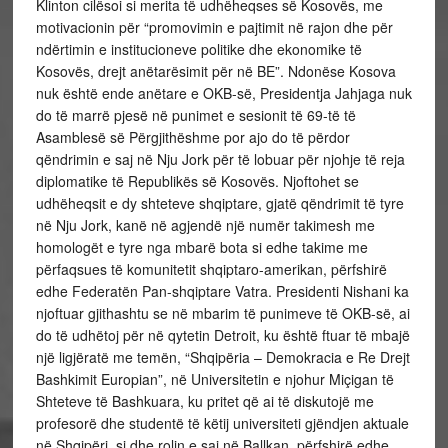
Klinton cilësoi si merita të udhëheqses së Kosovës, me
motivacionin për “promovimin e pajtimit në rajon dhe për
ndërtimin e institucioneve politike dhe ekonomike të
Kosovës, drejt anëtarësimit për në BE”. Ndonëse Kosova
nuk është ende anëtare e OKB-së, Presidentja Jahjaga nuk
do të marrë pjesë në punimet e sesionit të 69-të të
Asamblesë së Përgjithëshme por ajo do të përdor
qëndrimin e saj në Nju Jork për të lobuar për njohje të reja
diplomatike të Republikës së Kosovës. Njoftohet se
udhëheqsit e dy shteteve shqiptare, gjatë qëndrimit të tyre
në Nju Jork, kanë në agjendë një numër takimesh me
homologët e tyre nga mbarë bota si edhe takime me
përfaqsues të komunitetit shqiptaro-amerikan, përfshirë
edhe Federatën Pan-shqiptare Vatra. Presidenti Nishani ka
njoftuar gjithashtu se në mbarim të punimeve të OKB-së, ai
do të udhëtoj për në qytetin Detroit, ku është ftuar të mbajë
një ligjëratë me temën, “Shqipëria – Demokracia e Re Drejt
Bashkimit Europian”, në Universitetin e njohur Miçigan të
Shteteve të Bashkuara, ku pritet që ai të diskutojë me
profesorë dhe studentë të këtij universiteti gjëndjen aktuale
në Shqipëri, si dhe rolin e saj në Ballkan, përfshirë edhe