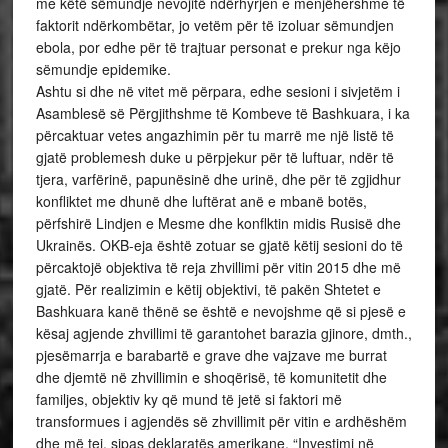
me këtë sëmundje nevojitë ndërhyrjen e menjëhershme të
faktorit ndërkombëtar, jo vetëm për të izoluar sëmundjen
ebola, por edhe për të trajtuar personat e prekur nga këjo
sëmundje epidemike.
Ashtu si dhe në vitet më përpara, edhe sesioni i sivjetëm i
Asamblesë së Përgjithshme të Kombeve të Bashkuara, i ka
përcaktuar vetes angazhimin për tu marrë me një listë të
gjatë problemesh duke u përpjekur për të luftuar, ndër të
tjera, varfërinë, papunësinë dhe urinë, dhe për të zgjidhur
konfliktet me dhunë dhe luftërat anë e mbanë botës,
përfshirë Lindjen e Mesme dhe konflktin midis Rusisë dhe
Ukrainës. OKB-eja është zotuar se gjatë këtij sesioni do të
përcaktojë objektiva të reja zhvillimi për vitin 2015 dhe më
gjatë. Për realizimin e këtij objektivi, të pakën Shtetet e
Bashkuara kanë thënë se është e nevojshme që si pjesë e
kësaj agjende zhvillimi të garantohet barazia gjinore, dmth.,
pjesëmarrja e barabartë e grave dhe vajzave me burrat
dhe djemtë në zhvillimin e shoqërisë, të komunitetit dhe
familjes, objektiv ky që mund të jetë si faktori më
transformues i agjendës së zhvillimit për vitin e ardhëshëm
dhe më tej, sipas deklaratës amerikane. “Investimi në