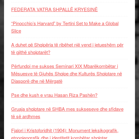
FEDERATA VATRA SHPALLË KRYESINË
“Pinocchio’s Harvard” by Tertini Set to Make a Global
Slice
A duhet që Shqipëria të ribëhet një vend i jetueshëm për
të gjithë shqiptarët?
Përfundoi me sukses Seminari XIX Mbarëkombëtar i
Mësuesve të Gjuhës Shqipe dhe Kulturës Shqiptare në
Diasporë dhe në Mërgatë
Pse dhe kush e vrau Hasan Riza Pashën?
Gruaja shqiptare në SHBA mes sukseseve dhe sfidave
të së ardhmes
Fjalori i Kristoforidhit (1904): Monument leksikografik,
etnogjeografik dhe i identitetit kombëtar shqiptar