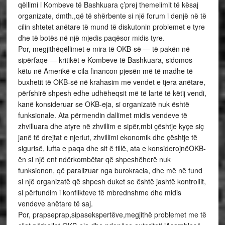
qëllimi i Kombeve të Bashkuara ç’prej themelimit të kësaj
organizate, dmth.,që të shërbente si një forum i denjë në të
cilin shtetet anëtare të mund të diskutonin problemet e tyre
dhe të botës në një mjedis paqësor midis tyre.
Por, megjithëqëllimet e mira të OKB-së — të pakën në
sipërfaqe — kritikët e Kombeve të Bashkuara, sidomos
këtu në Amerikë e cila financon pjesën më të madhe të
buxhetit të OKB-së në krahasim me vendet e tjera anëtare,
përfshirë shpesh edhe udhëheqsit më të lartë të këtij vendi,
kanë konsideruar se OKB-eja, si organizatë nuk është
funksionale. Ata përmendin dallimet midis vendeve të
zhvilluara dhe atyre në zhvillim e sipër,mbi çështje kyçe siç
janë të drejtat e njeriut, zhvillimi ekonomik dhe çështje të
sigurisë, lufta e paqa dhe sit ë tillë, ata e konsiderojnëOKB-
ën si një ent ndërkombëtar që shpeshëherë nuk
funksionon, që paralizuar nga burokracia, dhe më në fund
si një organizatë që shpesh duket se është jashtë kontrollit,
si përfundim i konflikteve të mbrednshme dhe midis
vendeve anëtare të saj.
Por, prapseprap,sipasekspertëve,megjithë problemet me të