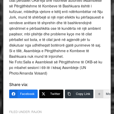
cilat përballet OKB-eja dhe ndonëse autoriteti iAsamblesë
së Përgjithëshme të Kombeve të Bashkuara është i
kufizuar, mbledhja vjetore e këtij enti ndërkombëtar në Nju
Jork, mund të shërbejë si një mjet efektiv ku përfaqsuesit e
vendeve anëtare të shprehin dhe të bashkrendojnë
qëndrimet e përbashkëta ose të kundërta në një ambient
paqësor, mbi çështje dhe probleme kyçe me të cilat
përballet sot bota, e të cilat janë në agjendë për tu
diskutuar nga udhëheqsit botërorë gjatë punimeve të saj.
Si e tillë, Asambleja e Përgjithshme e Kombeve të
Bashkuara nuk mund të injorohet.
Ne Foto:Salla e Asamblesë së Përgjithshme të OKB-së ku
po mbahet sesioni i 69-të i kësaj Assmbleje (UN
Photo/Amanda Voisard)
Share via:
Facebook
Twitter
Copy Link
More
FILED UNDER:
RAJON