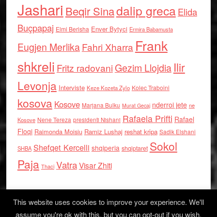
Jashari
dalip greca
Beqir Sina
Elida
Buçpapaj
Enver Bytyci
Elmi Berisha
Ermira Babamusta
Frank
Eugjen Merlika
Fahri Xharra
shkreli
Ilir
Gezim Llojdia
Fritz radovani
Levonja
Interviste
Kolec Traboini
Keze Kozeta Zylo
kosova
Kosove
nderroi jete
Marjana Bulku
ne
Murat Gecaj
Rafaela Prifti
Rafael
Nene Tereza
Kosove
presidenti Nishani
Floqi
Raimonda Moisiu
Ramiz Lushaj
reshat kripa
Sadik Elshani
Sokol
Shefqet Kercelli
shqiperia
shqiptaret
SHBA
Paja
Vatra
Visar Zhiti
Thaci
This website uses cookies to improve your experience. We'll
assume you're ok with this, but you can opt-out if you wish.