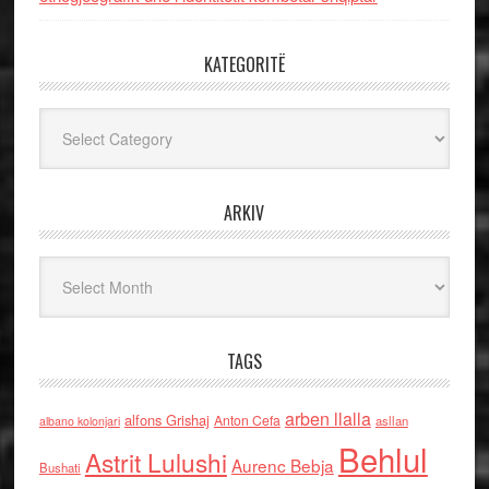
KATEGORITË
Kategoritë
ARKIV
Arkiv
TAGS
arben llalla
alfons Grishaj
Anton Cefa
asllan
albano kolonjari
Behlul
Astrit Lulushi
Aurenc Bebja
Bushati