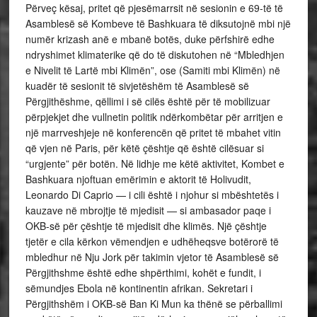
Përveç kësaj, pritet që pjesëmarrsit në sesionin e 69-të të
Asamblesë së Kombeve të Bashkuara të diksutojnë mbi një
numër krizash anë e mbanë botës, duke përfshirë edhe
ndryshimet klimaterike që do të diskutohen në “Mbledhjen
e Nivelit të Lartë mbi Klimën”, ose (Samiti mbi Klimën) në
kuadër të sesionit të sivjetëshëm të Asamblesë së
Përgjithëshme, qëllimi i së cilës është për të mobilizuar
përpjekjet dhe vullnetin politik ndërkombëtar për arritjen e
një marrveshjeje në konferencën që pritet të mbahet vitin
që vjen në Paris, për këtë çështje që është cilësuar si
“urgjente” për botën. Në lidhje me këtë aktivitet, Kombet e
Bashkuara njoftuan emërimin e aktorit të Holivudit,
Leonardo Di Caprio — i cili është i njohur si mbështetës i
kauzave në mbrojtje të mjedisit — si ambasador paqe i
OKB-së për çështje të mjedisit dhe klimës. Një çështje
tjetër e cila kërkon vëmendjen e udhëheqsve botërorë të
mbledhur në Nju Jork për takimin vjetor të Asamblesë së
Përgjithshme është edhe shpërthimi, kohët e fundit, i
sëmundjes Ebola në kontinentin afrikan. Sekretari i
Përgjithshëm i OKB-së Ban Ki Mun ka thënë se përballimi