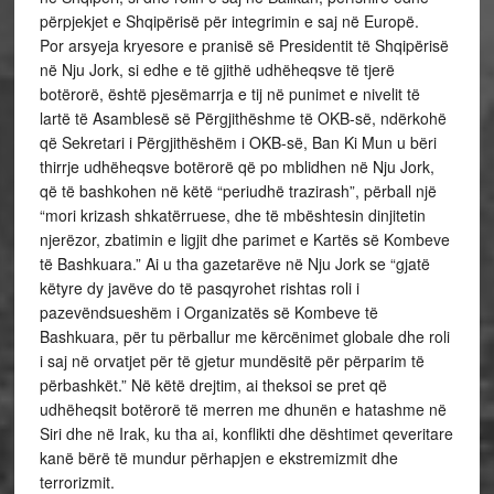
përpjekjet e Shqipërisë për integrimin e saj në Europë.
Por arsyeja kryesore e pranisë së Presidentit të Shqipërisë
në Nju Jork, si edhe e të gjithë udhëheqsve të tjerë
botërorë, është pjesëmarrja e tij në punimet e nivelit të
lartë të Asamblesë së Përgjithëshme të OKB-së, ndërkohë
që Sekretari i Përgjithëshëm i OKB-së, Ban Ki Mun u bëri
thirrje udhëheqsve botërorë që po mblidhen në Nju Jork,
që të bashkohen në këtë “periudhë trazirash”, përball një
“mori krizash shkatërruese, dhe të mbështesin dinjitetin
njerëzor, zbatimin e ligjit dhe parimet e Kartës së Kombeve
të Bashkuara.” Ai u tha gazetarëve në Nju Jork se “gjatë
këtyre dy javëve do të pasqyrohet rishtas roli i
pazevëndsueshëm i Organizatës së Kombeve të
Bashkuara, për tu përballur me kërcënimet globale dhe roli
i saj në orvatjet për të gjetur mundësitë për përparim të
përbashkët.” Në këtë drejtim, ai theksoi se pret që
udhëheqsit botërorë të merren me dhunën e hatashme në
Siri dhe në Irak, ku tha ai, konflikti dhe dështimet qeveritare
kanë bërë të mundur përhapjen e ekstremizmit dhe
terrorizmit.