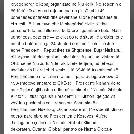
kryeqëndrën e kësaj organizate në Nju Jork. Në sesionin e
69-të të kësaj Asambleje po marrin pjesë mbi 140
udhëheqës shtetesh dhe qeverishë si dhe përfaqsues të
biznesit, të financave dhe të shoqërisë civile, si dhe
personalitete me influencë botërore nga mbarë bota. Ndër
udhëheqsit botërorë — të cilët do të diskutojnë problemet e
mëdha botërore nga 24 shtatori deri më 1 tetor –është
edhe Presidenti i Republikës së Shqipërisë, Bujar Nishani, i
cili kryeson të delegacionin shqiptar në punimet vjetore të
OKB-së në Nju Jork. Ndër aktivitete të tjera, udhëheqsi
shqiptar do t’i drejtohet sesionit të 69-të të Asamblesë së
Përgjithëshme me fjalimin e rastit, para delegacioneve të
193-shteteve anëtare të OKB-së . Presidenti Nishani do të
marrë pjesë gjithashtu edhe në punimet e “Nismës Globale
Klinton”, i ftuar nga ish-Presidenti Bill Klinton, që çdo vit
zhvillon punimet e saj krahas me Asamblenë e
Përgjithshme. Ndërkaq, Organizata e ish-Presidentit Klinton
nderoi parëmbrëmë Presidenten e Kosovës, Atifete
Jahjaga me çmimin e Nismës Globale Klinton,
dekoratën,”Qytetari Global” për ato që Nisma Globale