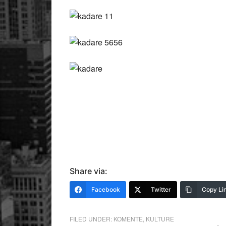
Share via:
Facebook
Twitter
Copy Li
FILED UNDER:
KOMENTE
,
KULTURE