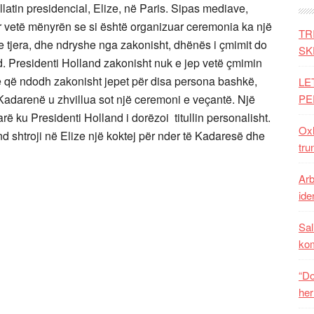
latin presidencial, Elize, në Paris. Sipas mediave,
ër vetë mënyrën se si është organizuar ceremonia ka një
TR
 tjera, dhe ndryshe nga zakonisht, dhënës i çmimit do
SK
nd. Presidenti Holland zakonisht nuk e jep vetë çmimin
ste që ndodh zakonisht jepet për disa persona bashkë,
LE
 Kadarenë u zhvillua sot një ceremoni e veçantë. Një
PE
rë ku Presidenti Holland i dorëzoi titullin personalisht.
Oxh
d shtroji në Elize një koktej për nder të Kadaresë dhe
tru
Arb
iden
Sal
ko
“Do
her