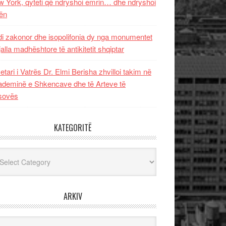
 York, qyteti që ndryshoi emrin… dhe ndryshoi
ën
i zakonor dhe isopolifonia dy nga monumentet
jalla madhështore të antikitetit shqiptar
etari i Vatrës Dr. Elmi Berisha zhvilloi takim në
deminë e Shkencave dhe të Arteve të
sovës
KATEGORITË
egoritë
ARKIV
iv