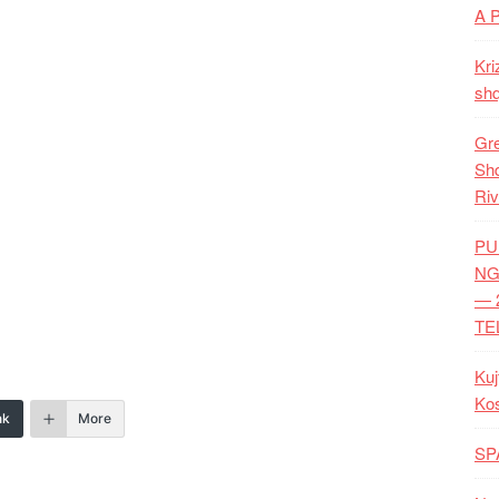
A 
Kri
shq
Gre
Shq
Riv
PU
NG
— 
TE
Kuj
Ko
nk
More
SP