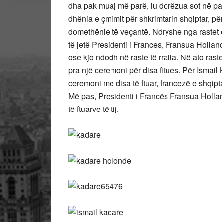
dha pak muaj më parë, iu dorëzua sot në pal
dhënia e çmimit për shkrimtarin shqiptar, p
domethënie të veçantë. Ndryshe nga rastet e
të jetë Presidenti i Frances, Fransua Holla
ose kjo ndodh në raste të rralla. Në ato ra
pra një ceremoni për disa fitues. Për Ismail
ceremoni me disa të ftuar, francezë e shqipta
Më pas, Presidenti i Francës Fransua Hollan
të ftuarve të tij.