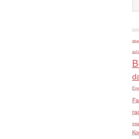
alba
asll
B
d
Env
Fa
ra
Inte
Ko