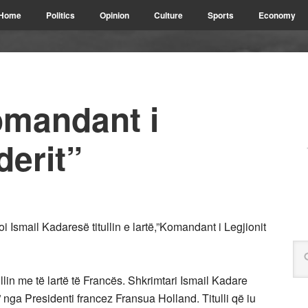
Home
Politics
Opinion
Culture
Sports
Economy
mandant i
derit”
i Ismail Kadaresë titullin e lartë,”Komandant i Legjionit
llin me të lartë të Francës. Shkrimtari Ismail Kadare
t” nga Presidenti francez Fransua Holland. Titulli që iu