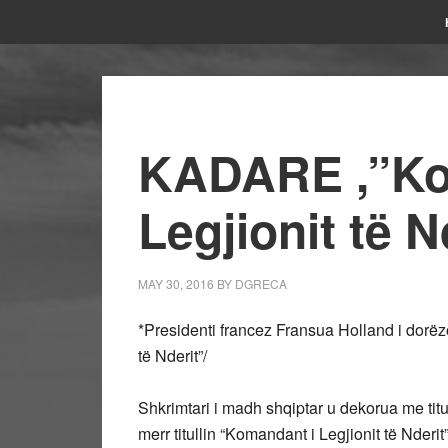
KADARE ,”Ko
Legjionit të N
MAY 30, 2016
BY
DGRECA
*Presidenti francez Fransua Holland i dorëzo
të Nderit”/
Shkrimtari i madh shqiptar u dekorua me titu
merr titullin “Komandant i Legjionit të Nderi