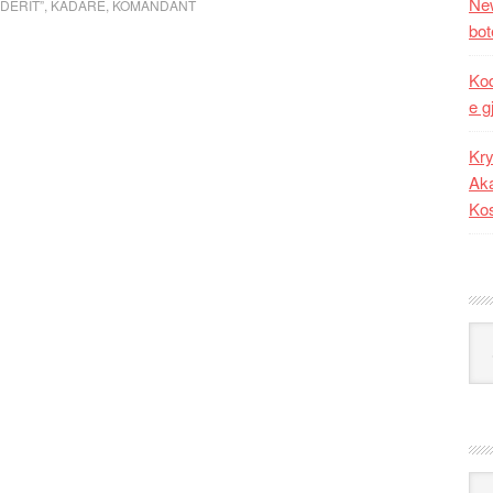
New
NDERIT”
,
KADARE
,
KOMANDANT
bot
Kod
e g
Kry
Aka
Ko
Kat
Ark