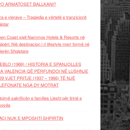
PO ARMATOSET BALLKANI?
za e vlerave – Tragjedia e vërtetë e tranzicionit
iptar
en Coast sjell Nammos Hotels & Resorts në
ipëri: Një destinacion i ri lifestyle merr formë në
ierën Shqiptare
EBLO (1966) / HISTORIA E SPANJOLLES
A VALENCIA QË PËRFUNDOI NË LUSHNJE
29 VJET PRITJE (1937 – 1966) TË NJË
LEFONATE NGA DY MOTRAT
tojmë sakrificën e familjes Lleshi për lirinë e
sovës
AÇI NUK E MPOSHTI SHPIRTIN