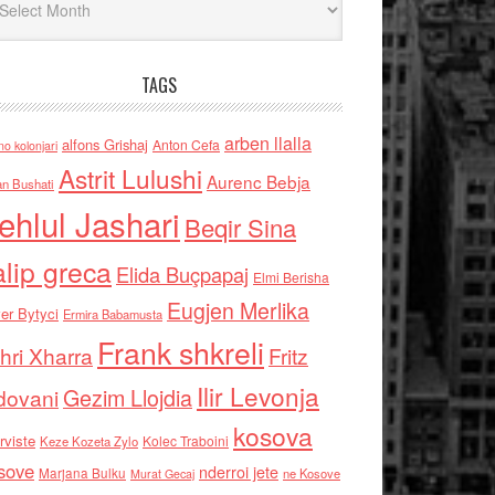
TAGS
arben llalla
alfons Grishaj
Anton Cefa
no kolonjari
Astrit Lulushi
Aurenc Bebja
an Bushati
ehlul Jashari
Beqir Sina
alip greca
Elida Buçpapaj
Elmi Berisha
Eugjen Merlika
er Bytyci
Ermira Babamusta
Frank shkreli
hri Xharra
Fritz
Ilir Levonja
Gezim Llojdia
dovani
kosova
rviste
Kolec Traboini
Keze Kozeta Zylo
sove
nderroi jete
Marjana Bulku
ne Kosove
Murat Gecaj