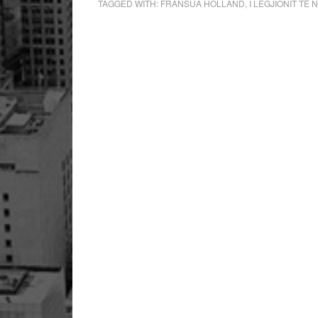
TAGGED WITH:
FRANSUA HOLLAND
,
I LEGJIONIT TË 