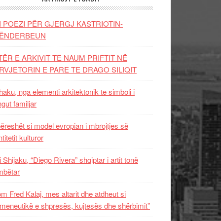
I POEZI PËR GJERGJ KASTRIOTIN-
ËNDERBEUN
TËR E ARKIVIT TE NAUM PRIFTIT NË
RVJETORIN E PARE TE DRAGO SILIQIT
aku, nga elementi arkitektonik te simboli i
ngut familjar
ëreshët si model evropian i mbrojtjes së
titetit kulturor
i Shijaku, “Diego Rivera” shqiptar i artit tonë
mbëtar
m Fred Kalaj, mes altarit dhe atdheut si
meneutikë e shpresës, kujtesës dhe shërbimit”