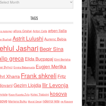
TAGS
arben llalla
alfons Grishaj
Anton Cefa
no kolonjari
Astrit Lulushi
Aurenc Bebja
an Bushati
ehlul Jashari
Beqir Sina
alip greca
Elida Buçpapaj
Elmi Berisha
Eugjen Merlika
er Bytyci
Ermira Babamusta
Frank shkreli
hri Xharra
Fritz
Ilir Levonja
Gezim Llojdia
dovani
kosova
rviste
Kolec Traboini
Keze Kozeta Zylo
sove
nderroi jete
Marjana Bulku
ne Kosove
Murat Gecaj