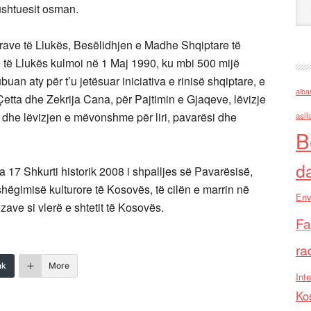
ushtuesit osman.
rrave të Llukës, Besëlidhjen e Madhe Shqiptare të
e të Llukës kulmoi në 1 Maj 1990, ku mbi 500 mijë
buan aty për t’u jetësuar iniciativa e rinisë shqiptare, e
alba
Çetta dhe Zekrija Cana, për Pajtimin e Gjaqeve, lëvizje
e dhe lëvizjen e mëvonshme për liri, pavarësi dhe
asll
B
d
a 17 Shkurti historik 2008 i shpalljes së Pavarësisë,
ashëgimisë kulturore të Kosovës, të cilën e marrin në
Env
zave si vlerë e shtetit të Kosovës.
Fa
ra
nk
More
Inte
Ko