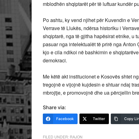
mblodhën shqiptarët për të luftuar kundër p
Po ashtu, ky vend njihet për Kuvendin e Ve
Verrave të Llukës, ndërsa historiku i Verrav
shqiptarë, nga të gjitha hapësirat etnike, u tu
pasuar nga intelektualët të prirë nga Anton 
kjo e cila ndikoi në bashkimin e shqiptarëv
demokraci.
Me këtë akt institucionet e Kosovës shtet ng
tregojnë e vijojnë kujdesin e shtuar ndaj tr
mbrojtje, e promovojnë dhe ua përcjellin bre
Share via:
Facebook
Twitter
Copy Li
FILED UNDER:
RAJON