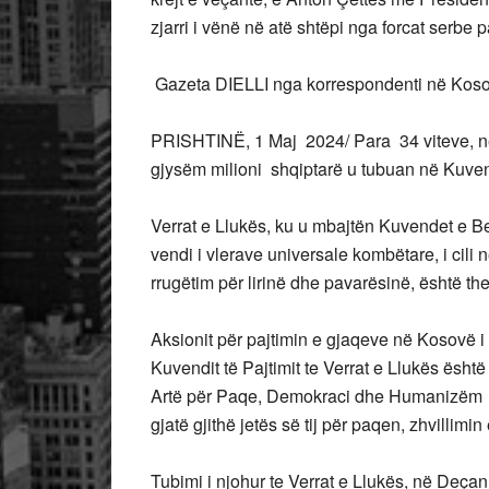
zjarri i vënë në atë shtëpi nga forcat serbe 
Gazeta DIELLI nga korrespondenti në Koso
PRISHTINË, 1 Maj 2024/ Para 34 viteve, në 
gjysëm milioni shqiptarë u tubuan në Kuvend
Verrat e Llukës, ku u mbajtën Kuvendet e Bes
vendi i vlerave universale kombëtare, i cili 
rrugëtim për lirinë dhe pavarësinë, është the
Aksionit për pajtimin e gjaqeve në Kosovë i pr
Kuvendit të Pajtimit te Verrat e Llukës ësh
Artë për Paqe, Demokraci dhe Humanizëm D
gjatë gjithë jetës së tij për paqen, zhvilli
Tubimi i njohur te Verrat e Llukës, në Deça