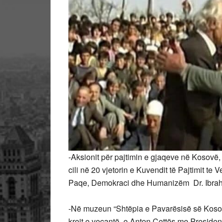
-Aksionit për pajtimin e gjaqeve në Kosovë, f
cili në 20 vjetorin e Kuvendit të Pajtimit te
Paqe, Demokraci dhe Humanizëm Dr. Ibra
-Në muzeun “Shtëpia e Pavarësisë së Kosovë
krejt e veçantë, e Anton Çettës me Presiden