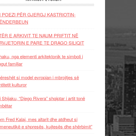
I POEZI PËR GJERGJ KASTRIOTIN-
ËNDERBEUN
TËR E ARKIVIT TE NAUM PRIFTIT NË
RVJETORIN E PARE TE DRAGO SILIQIT
aku, nga elementi arkitektonik te simboli i
ngut familjar
ëreshët si model evropian i mbrojtjes së
titetit kulturor
i Shijaku, “Diego Rivera” shqiptar i artit tonë
mbëtar
m Fred Kalaj, mes altarit dhe atdheut si
meneutikë e shpresës, kujtesës dhe shërbimit”