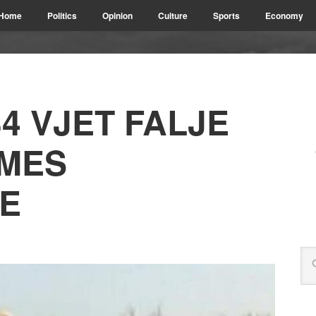
Home
Politics
Opinion
Culture
Sports
Economy
4 VJET FALJE
 MES
E