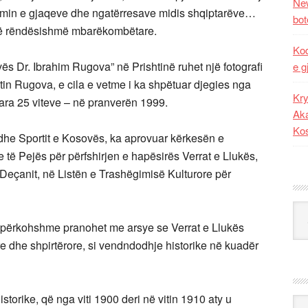
New
timin e gjaqeve dhe ngatërresave midis shqiptarëve…
bot
 të rëndësishmë mbarëkombëtare.
Kod
 Dr. Ibrahim Rugova” në Prishtinë ruhet një fotografi
e g
tin Rugova, e cila e vetme i ka shpëtuar djegies nga
Kry
 para 25 viteve – në pranverën 1999.
Aka
Ko
 dhe Sportit e Kosovës, ka aprovuar kërkesën e
të Pejës për përfshirjen e hapësirës Verrat e Llukës,
eçanit, në Listën e Trashëgimisë Kulturore për
Kat
a e përkohshme pranohet me arsye se Verrat e Llukës
re dhe shpirtërore, si vendndodhje historike në kuadër
torike, që nga viti 1900 deri në vitin 1910 aty u
Ark