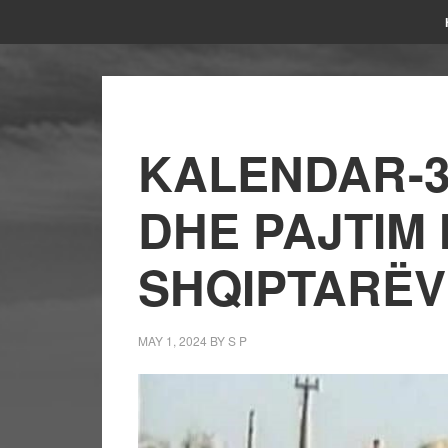
KALENDAR-3
DHE PAJTIM
SHQIPTARËV
MAY 1, 2024
BY
S P