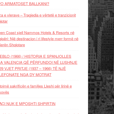
PO ARMATOSET BALLKANI?
za e vlerave – Tragjedia e vërtetë e tranzicionit
iptar
en Coast sjell Nammos Hotels & Resorts në
ipëri: Një destinacion i ri lifestyle merr formë në
ierën Shqiptare
EBLO (1966) / HISTORIA E SPANJOLLES
A VALENCIA QË PËRFUNDOI NË LUSHNJE
29 VJET PRITJE (1937 – 1966) TË NJË
LEFONATE NGA DY MOTRAT
tojmë sakrificën e familjes Lleshi për lirinë e
sovës
AÇI NUK E MPOSHTI SHPIRTIN