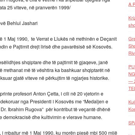
A 
pata 25 viteve, në pranverën 1999/
Kri
vë Behlul Jashari
shq
1 Maj 1990, te Verrat e Llukës në rrethinën e Deçanit
Gre
Shq
in e Pajtimit drejt lirisë dhe pavarësisë së Kosovës.
Riv
ëlidhjes shqiptare dhe të pajtimit të gjaqeve, janë
PU
në rrethanat më të vështira ka bashkuar shqiptarët në
NG
ksuar gjatë viteve në përkujtim të ngjarjes historike.
— 
TE
inte profesori Anton Çetta, i cili në 20 vjetorin e
të dekoruar nga Presidenti i Kosovës me “Medaljen e
Kuj
r. Ibrahim Rugova” për kontribut të veçantë dhënë
Ko
min e demokracisë dhe kultivimin e vlerave humane.
SP
n, i mbajtur më 1 Maj 1990, ku morën pjesë mbi 500 mijë