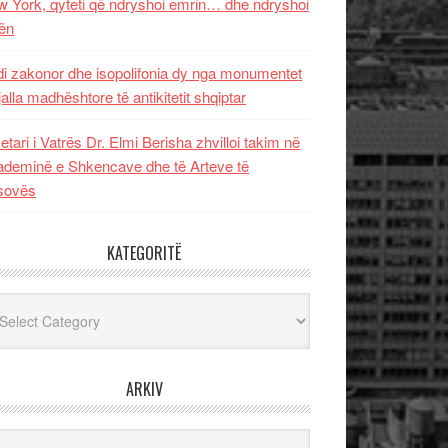
 York, qyteti që ndryshoi emrin… dhe ndryshoi
ën
i zakonor dhe isopolifonia dy nga monumentet
jalla madhështore të antikitetit shqiptar
etari i Vatrës Dr. Elmi Berisha zhvilloi takim në
deminë e Shkencave dhe të Arteve të
sovës
KATEGORITË
egoritë
ARKIV
iv