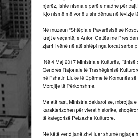
njerëz, ishte nisma e parë e madhe për paj
Kjo nismë më vonë u shndërrua në lëvizje
Në muzeun “Shtëpia e Pavarësisë së Kosovës
krejt e veçantë, e Anton Çettës me Presiden
zjarri i vënë në atë shtëpi nga forcat serbe
Në 4 Maj 2017 Ministria e Kulturës, Rinisë
Qendrës Rajonale të Trashëgimisë Kulturore 
në Fshatin Llukë të Epërme të Komunës së D
Mbrojtje të Përkohshme.
Me atë rast, Ministria deklaroi se, mbrojtj
karakterizohen për vlerat historike, shoqëro
të kategorisë Peizazhe Kulturore.
Në këtë vend janë zhvilluar shumë ngjarje his