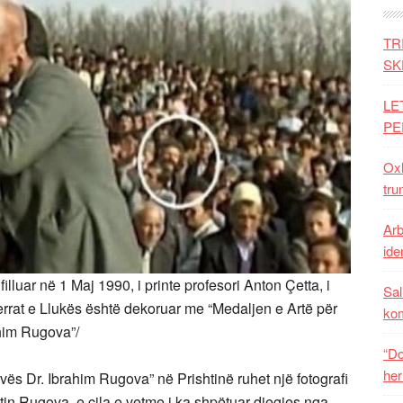
TR
SK
LE
PE
Oxh
tru
Arb
iden
illuar në 1 Maj 1990, i printe profesori Anton Çetta, i
Sal
 Verrat e Llukës është dekoruar me “Medaljen e Artë për
ko
him Rugova”/
“Do
her
s Dr. Ibrahim Rugova” në Prishtinë ruhet një fotografi
tin Rugova, e cila e vetme i ka shpëtuar djegies nga