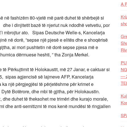
A 
Kri
ë në fashizëm 80-vjetë më parë duhet të shërbejë si
shq
e dhe i dinjitetit bazë të njeriut nuk ndodhë vetvetiu, por
 t’i mbrojtur ato. Sipas Deutsche Welle-s, Kancelarja
Gre
qinë në dorë, ”sepse një pjesë e elitës dhe e shoqërisë
Shq
gijtha, ai mori pushtetin në dorë sepse pjesa më e
Riv
humica dërmuese heshti, ” tha Zonja Merkel.
PU
 të Përkujtimit të Holokaustit, më 27 Janar, e caktuar si
NG
— 
5, sipas agjencisë së lajmeve AFP, Kancelarja
TE
 ka një përgjegjësi të përjetëshme për krimet e
ë Dytë Botërore, dhe mbi të gjitha, për Holokaustin.
Kuj
z, dhe duhet të theksohet me trimëri dhe kurajo morale,
Ko
smi dhe anti-semitizmi të mos kenë mundësi të ringjallen
SP