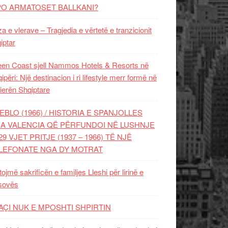
PO ARMATOSET BALLKANI?
za e vlerave – Tragjedia e vërtetë e tranzicionit
iptar
en Coast sjell Nammos Hotels & Resorts në
ipëri: Një destinacion i ri lifestyle merr formë në
ierën Shqiptare
EBLO (1966) / HISTORIA E SPANJOLLES
A VALENCIA QË PËRFUNDOI NË LUSHNJE
29 VJET PRITJE (1937 – 1966) TË NJË
LEFONATE NGA DY MOTRAT
tojmë sakrificën e familjes Lleshi për lirinë e
sovës
AÇI NUK E MPOSHTI SHPIRTIN