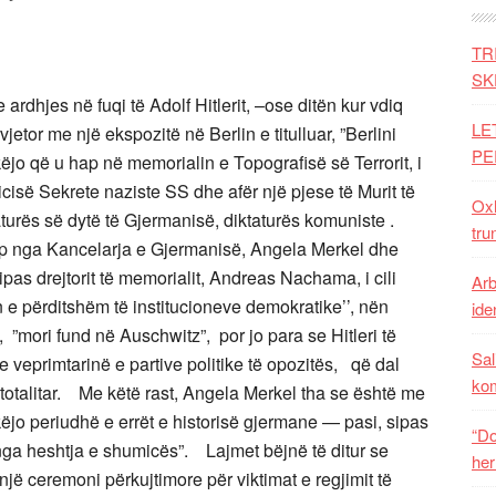
TR
SK
rdhjes në fuqi të Adolf Hitlerit, –ose ditën kur vdiq
LE
tor me një ekspozitë në Berlin e titulluar, ”Berlini
PE
ëjo që u hap në memorialin e Topografisë së Terrorit, i
cisë Sekrete naziste SS dhe afër një pjese të Murit të
Oxh
ktaturës së dytë të Gjermanisë, diktaturës komuniste .
tru
p nga Kancelarja e Gjermanisë, Angela Merkel dhe
as drejtorit të memorialit, Andreas Nachama, i cili
Arb
 e përditshëm të institucioneve demokratike’’, nën
iden
t, ”mori fund në Auschwitz”, por jo para se Hitleri të
Sal
nte veprimtarinë e partive politike të opozitës, që dal
ko
e totalitar. Me këtë rast, Angela Merkel tha se është me
jo periudhë e errët e historisë gjermane — pasi, sipas
“Do
r nga heshtja e shumicës”. Lajmet bëjnë të ditur se
her
ë ceremoni përkujtimore për viktimat e regjimit të