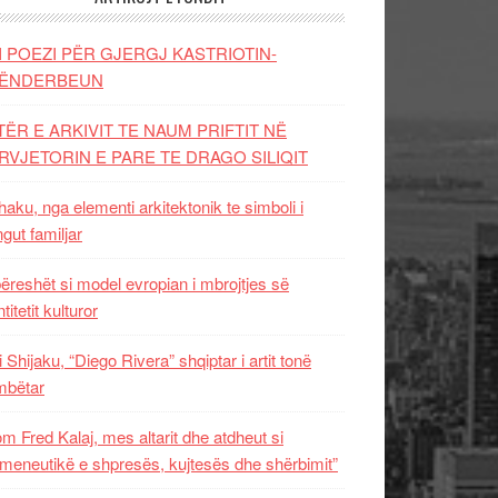
I POEZI PËR GJERGJ KASTRIOTIN-
ËNDERBEUN
TËR E ARKIVIT TE NAUM PRIFTIT NË
RVJETORIN E PARE TE DRAGO SILIQIT
aku, nga elementi arkitektonik te simboli i
ngut familjar
ëreshët si model evropian i mbrojtjes së
titetit kulturor
i Shijaku, “Diego Rivera” shqiptar i artit tonë
mbëtar
m Fred Kalaj, mes altarit dhe atdheut si
meneutikë e shpresës, kujtesës dhe shërbimit”