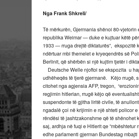
Nga Frank Shkreli/
Të mërkurën, Gjermania shënoi 80-vjetorin e a
republika Weimar — duke e kujtuar këtë përvje
1933 — rruga drejtë diktaturës”, ekspozitë k
ndërtuar mbi themelet e kryeqendrës së Poli
Berlinit, që shërbën si një kujtim tjetër i di
Deutsche Welle njoftoi se ekspozita u ha
udhëheqës të tjerë gjermanë. Këjo rrugë, sip
citohet nga agjensia AFP, tregon, “erozionin
regjimin hitlerian, rrugë këjo që eventualish
suspendonte të gjitha liritë civile, të anullo
ngadalë çoi në krijimin e një shteti policor 
rëndësi të jashtzakonshme që të shënohet kë
saj, ardhja në fuqi e Hitlerit qe ”mbështetu
edhe parlamenti gjerman Bundestag mbajti nj