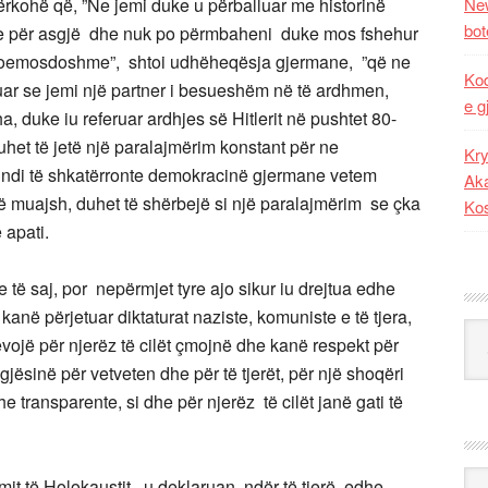
ërkohë që, ”Ne jemi duke u përballuar me historinë
New
bot
je për asgjë dhe nuk po përmbaheni duke mos fshehur
doemosdoshme”, shtoi udhëheqësja gjermane, ”që ne
Kod
ruar se jemi një partner i besueshëm në të ardhmen,
e g
 duke iu referuar ardhjes së Hitlerit në pushtet 80-
duhet të jetë një paralajmërim konstant për ne
Kry
 mundi të shkatërronte demokracinë gjermane vetem
Aka
ë muajsh, duhet të shërbejë si një paralajmërim se çka
Ko
 apati.
të saj, por nepërmjet tyre ajo sikur iu drejtua edhe
anë përjetuar diktaturat naziste, komuniste e të tjera,
Kat
ojë për njerëz të cilët çmojnë dhe kanë respekt për
jegjësinë për vetveten dhe për të tjerët, për një shoqëri
transparente, si dhe për njerëz të cilët janë gati të
Ark
it të Holokaustit, u deklaruan, ndër të tjerë, edhe