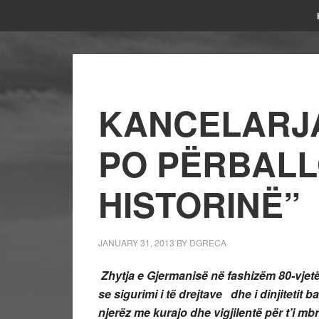
KANCELARJA
PO PËRBALL
HISTORINË”
JANUARY 31, 2013
BY
DGRECA
Zhytja e Gjermanisë në fashizëm 80-vjetë 
se sigurimi i të drejtave dhe i dinjitetit 
njerëz me kurajo dhe vigjilentë p