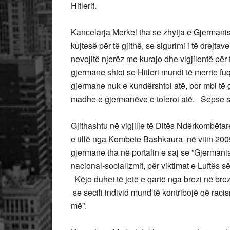
Hitlerit.
Kancelarja Merkel tha se zhytja e Gjermanis
kujtesë për të gjithë, se sigurimi i të drejtav
nevojitë njerëz me kurajo dhe vigjilentë për
gjermane shtoi se Hitleri mundi të merrte fu
gjermane nuk e kundërshtoi atë, por mbi të 
madhe e gjermanëve e toleroi atë. Sepse s
Gjithashtu në vigjilje të Ditës Ndërkombëtare
e tillë nga Kombete Bashkaura në vitin 200
gjermane tha në portalin e saj se ”Gjermania
nacional-socializmit, për viktimat e Luftës s
Këjo duhet të jetë e qartë nga brezi në bre
se secili individ mund të kontribojë që raci
më”.