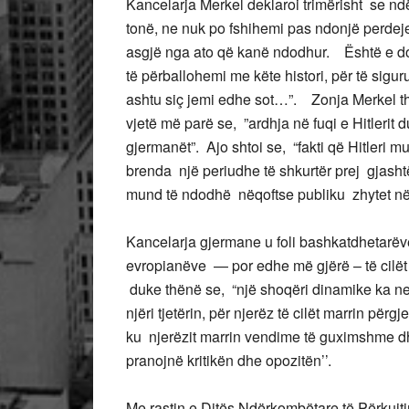
Kancelarja Merkel deklaroi trimërisht se nd
tonë, ne nuk po fshihemi pas ndonjë perde
asgjë nga ato që kanë ndodhur. Është e 
të përballohemi me këte histori, për të sigu
ashtu siç jemi edhe sot…”. Zonja Merkel tha,
vjetë më parë se, ”ardhja në fuqi e Hitlerit 
gjermanët”. Ajo shtoi se, “fakti që Hitleri
brenda një periudhe të shkurtër prej gjasht
mund të ndodhë nëqoftse publiku zhytet në
Kancelarja gjermane u foli bashkatdhetarëve 
evropianëve — por edhe më gjërë – të cilët k
duke thënë se, “një shoqëri dinamike ka nev
njëri tjetërin, për njerëz të cilët marrin përg
ku njerëzit marrin vendime të guximshme dhe 
pranojnë kritikën dhe opozitën’’.
Me rastin e Ditës Ndërkombëtare të Përkujtim