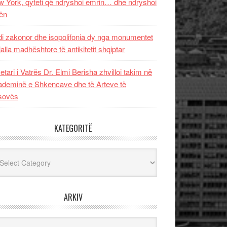
 York, qyteti që ndryshoi emrin… dhe ndryshoi
ën
i zakonor dhe isopolifonia dy nga monumentet
jalla madhështore të antikitetit shqiptar
etari i Vatrës Dr. Elmi Berisha zhvilloi takim në
deminë e Shkencave dhe të Arteve të
sovës
KATEGORITË
egoritë
ARKIV
iv