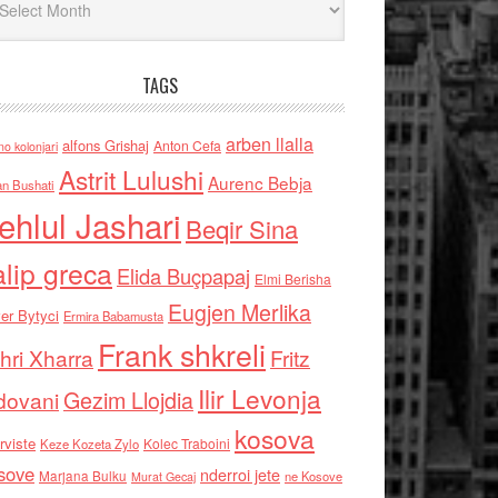
TAGS
arben llalla
alfons Grishaj
Anton Cefa
no kolonjari
Astrit Lulushi
Aurenc Bebja
an Bushati
ehlul Jashari
Beqir Sina
alip greca
Elida Buçpapaj
Elmi Berisha
Eugjen Merlika
er Bytyci
Ermira Babamusta
Frank shkreli
hri Xharra
Fritz
Ilir Levonja
Gezim Llojdia
dovani
kosova
rviste
Kolec Traboini
Keze Kozeta Zylo
sove
nderroi jete
Marjana Bulku
ne Kosove
Murat Gecaj