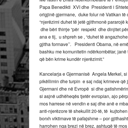
Papa Benedikti XVI dhe Presidenti i Shte
origjinë gjermane, duke folur në Vatikan të 
“njerëzimi duhet të jetë gjithmonë pararojë 
dhe bëri thirrje “për respekt dhe dinjitet
ana e tij, u shpreh se , “duhet të angazhoh
gjitha formave’’. Presidenti Obama, në emër 
bashku me komunitetin ndërkombëtar, janë t
që bën krime kundër njerëzimit.”
Kancelarja e Gjermanisë Angela Merkel, si
pikëllimin dhe turpin e saj ndaj krimeve që
Gjermani dhe në Evropë si dhe gatishmërinë 
si asjnë udhëheqës tjetër evropian, ajo për
mos harrese në vendin e saj dhe anë e mba
anti-njerëzore të shekullit 20-të, të kujtoh
borxh viktimave të pafajshme – por gjithasht
harrohen nga brezi në brez, ashtuqë të mos