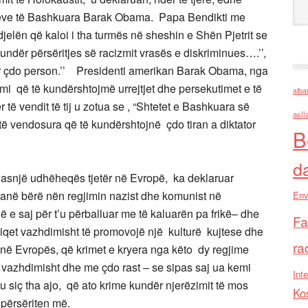
teve të Bashkuara Barak Obama. Papa Bendikti me
djelën që kaloi i tha turmës në sheshin e Shën Pjetrit se
kundër përsëritjes së racizmit vrasës e diskriminues….’’,
 për çdo person.’’ Presidenti amerikan Barak Obama, nga
emi që të kundërshtojmë urrejtjet dhe persekutimet e të
alba
të vendit të tij u zotua se , “Shtetet e Bashkuara së
asll
ë vendosura që të kundërshtojnë çdo tiran a diktator
B
d
 asnjë udhëheqës tjetër në Evropë, ka deklaruar
 janë bërë nën regjimin nazist dhe komunist në
Env
e saj për t’u përballuar me të kaluarën pa frikë– dhe
Fa
piqet vazhdimisht të promovojë një kulturë kujtese dhe
ra
në Evropës, që krimet e kryera nga këto dy regjime
en vazhdimisht dhe me çdo rast – se sipas saj ua kemi
Inte
u siç tha ajo, që ato krime kundër njerëzimit të mos
Ko
 përsëriten më.