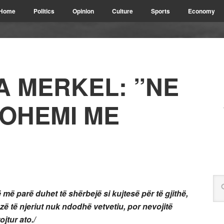
Home
Politics
Opinion
Culture
Sports
Economy
 MERKEL: ”NE
OHEMI ME
më parë duhet të shërbejë si kujtesë për të gjithë,
bazë të njeriut nuk ndodhë vetvetiu, por nevojitë
ër t’i mbrojtur ato./