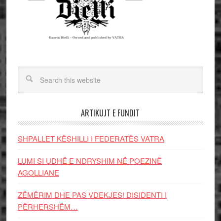
ARTIKUJT E FUNDIT
SHPALLET KËSHILLI I FEDERATËS VATRA
LUMI SI UDHË E NDRYSHIM NË POEZINË
AGOLLIANE
ZËMËRIM DHE PAS VDEKJES! DISIDENTI I
PËRHERSHËM…