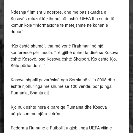
Ndeshja fillimisht u ndërpre, dhe më pas skuadra e
Kosovës refuzoi të kthehej në fushë. UEFA tha se do të
komunikojë “informacione të mëtejshme në kohën e
duhur”.
“Kjo është shumë”, tha më vonë Rrahmani në një
konferencë për media. “Të gjithë duhet ta dinë se Kosova
është Kosovë, ose Kosova është Shqipëri. Kjo është Kjo.
Këtu përfundon”. “
Kosova shpalli pavarësinë nga Serbia në vitin 2008 dhe
është njohur nga më shumë se 100 vende, por jo nga
Rumania, Spanja etj
Kjo nuk është hera e parë që Rumania dhe Kosova
përplasen me njëra tjetrën.
Federata Rumune e Futbollit u gjobit nga UEFA vitin e