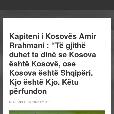
Kapiteni i Kosovës Amir
Rrahmani : “Të gjithë
duhet ta dinë se Kosova
është Kosovë, ose
Kosova është Shqipëri.
Kjo është Kjo. Këtu
përfundon
NOVEMBER 16, 2024
BY
S P