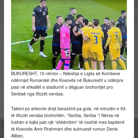
BUKURESHT, 15 nëntor – Ndeshja e Ligës së Kombeve
ndërmjet Rumanisë dhe Kosovës në Bukuresht u ndërpre
pasi në shkallët e stadiumit u dëgjuan brohoritjet pro
Serbisë nga tifozët vendas.
Takimi po shkonte drejt barazimit pa gola, në minutën e 93-
të tifozët vendas brohoritën, “Serbia, Serbia “! Nërsa në
fushën e lojës pati një “shkëmbim”
të nxehtë mes kapitenit
të Kosovës Amir Rrahmani dhe sulmuesit rumun Denis
Alibec.