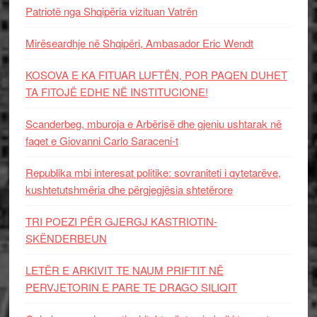
Patriotë nga Shqipëria vizituan Vatrën
Mirëseardhje në Shqipëri, Ambasador Eric Wendt
KOSOVA E KA FITUAR LUFTËN, POR PAQEN DUHET
TA FITOJË EDHE NË INSTITUCIONE!
Scanderbeg, mburoja e Arbërisë dhe gjeniu ushtarak në
faqet e Giovanni Carlo Saraceni-t
Republika mbi interesat politike: sovraniteti i qytetarëve,
kushtetutshmëria dhe përgjegjësia shtetërore
TRI POEZI PËR GJERGJ KASTRIOTIN-
SKËNDERBEUN
LETËR E ARKIVIT TE NAUM PRIFTIT NË
PERVJETORIN E PARE TE DRAGO SILIQIT