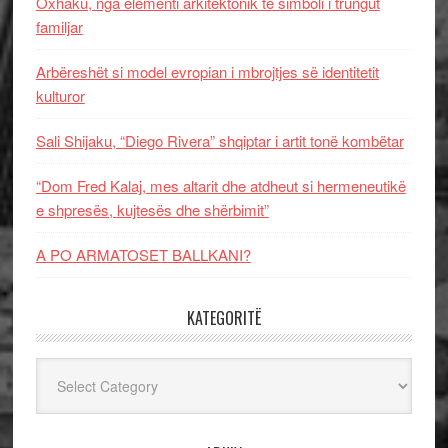
Oxhaku, nga elementi arkitektonik te simboli i trungut
familjar
Arbëreshët si model evropian i mbrojtjes së identitetit
kulturor
Sali Shijaku, “Diego Rivera” shqiptar i artit tonë kombëtar
“Dom Fred Kalaj, mes altarit dhe atdheut si hermeneutikë
e shpresës, kujtesës dhe shërbimit”
A PO ARMATOSET BALLKANI?
KATEGORITË
Kategoritë