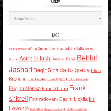
ARKIV
Arkiv
TAGS
arben llalla
alfons Grishaj
Anton Cefa
asllan
albano kolonjari
Behlul
Astrit Lulushi
Aurenc Bebja
Bushati
Jashari
dalip greca
Beqir Sina
Elida
Buçpapaj
Enver Bytyci
Elmi Berisha
Ermira Babamusta
Frank
Eugjen Merlika
Fahri Xharra
shkreli
Ilir
Gezim Llojdia
Fritz radovani
Levonja
Interviste
Kolec Traboini
Keze Kozeta Zylo