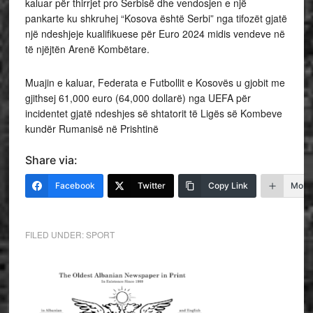
kaluar për thirrjet pro Serbisë dhe vendosjen e një
pankarte ku shkruhej “Kosova është Serbi” nga tifozët gjatë
një ndeshjeje kualifikuese për Euro 2024 midis vendeve në
të njëjtën Arenë Kombëtare.
Muajin e kaluar, Federata e Futbollit e Kosovës u gjobit me
gjithsej 61,000 euro (64,000 dollarë) nga UEFA për
incidentet gjatë ndeshjes së shtatorit të Ligës së Kombeve
kundër Rumanisë në Prishtinë
Share via:
Facebook
Twitter
Copy Link
More
FILED UNDER:
SPORT