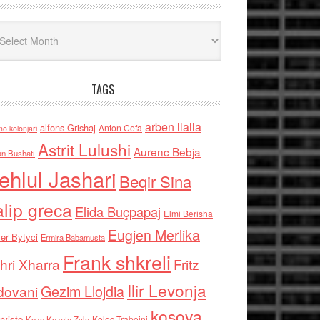
iv
TAGS
arben llalla
alfons Grishaj
Anton Cefa
no kolonjari
Astrit Lulushi
Aurenc Bebja
an Bushati
ehlul Jashari
Beqir Sina
alip greca
Elida Buçpapaj
Elmi Berisha
Eugjen Merlika
er Bytyci
Ermira Babamusta
Frank shkreli
hri Xharra
Fritz
Ilir Levonja
Gezim Llojdia
dovani
kosova
rviste
Kolec Traboini
Keze Kozeta Zylo