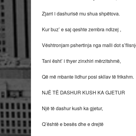
Zjarri i dashurisë mu shua shpëtova.
Kur buz’ e saj qeshte zembra ndizej ,
Vështronjam pshertinja nga malli dot s’flisnj
Tani ësht’ i thyer zinxhiri mërzitshmë,
Që më mbante lidhur posi skllav të frikshm.
NJË TË DASHUR KUSH KA GJETUR
Një të dashur kush ka gjetur,
Q’është e besës dhe e drejtë