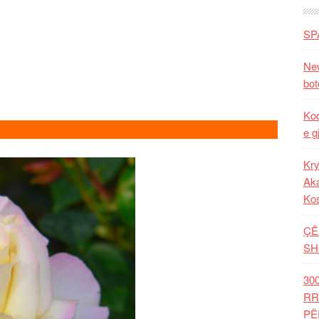
SP
New
bot
Kod
e g
Kry
Aka
Ko
ÇË
SH
30
RR
PË