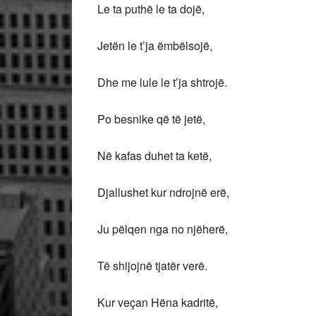
Le ta puthë le ta dojë,
Jetën le t’ja ëmbëlsojë,
Dhe me lule le t’ja shtrojë.
Po besnike që të jetë,
Në kafas duhet ta ketë,
Djallushet kur ndrojnë erë,
Ju pëlqen nga no njëherë,
Të shijojnë tjatër verë.
Kur veçan Hëna kadritë,