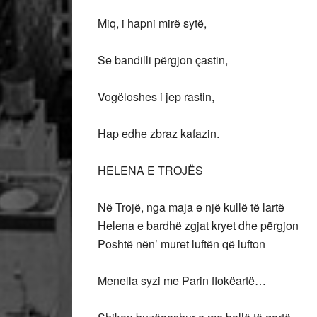
Miq, i hapni mirë sytë,
Se bandilli përgjon çastin,
Vogëloshes i jep rastin,
Hap edhe zbraz kafazin.
HELENA E TROJËS
Në Trojë, nga maja e një kullë të lartë
Helena e bardhë zgjat kryet dhe përgjon
Poshtë nën’ muret luftën që lufton
Menella syzi me Parin flokëartë…