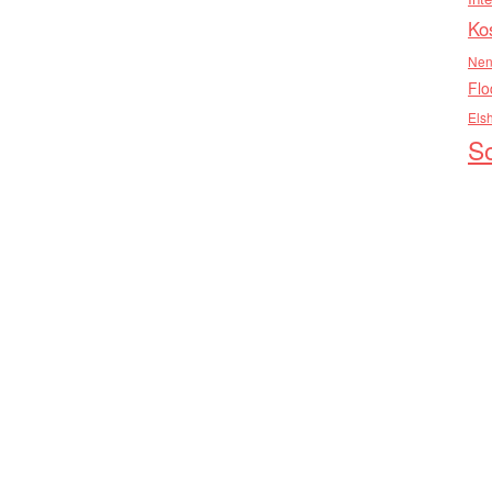
Ko
Nen
Flo
Els
So