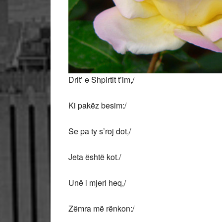
Drit’ e Shpirtit t’im,/
Ki pakëz besim:/
Se pa ty s’roj dot,/
Jeta është kot./
Unë i mjeri heq,/
Zëmra më rënkon:/