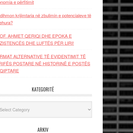
nomia e përfitimit
dihmon krijimtaria në zbulimin e potencialeve të
ehura?
OF. AHMET QERIQI DHE EPOKA E
ZISTENCЁS DHE LUFTЁS PЁR LIRI!
RMAT ALTERNATIVE TË EVIDENTIMIT TË
RIFËS POSTARE NË HISTORINË E POSTËS
QIPTARE
KATEGORITË
egoritë
ARKIV