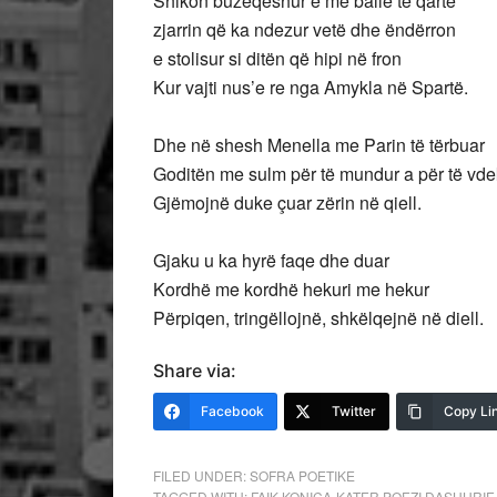
Shikon buzëqeshur e me ballë të qartë
zjarrin që ka ndezur vetë dhe ëndërron
e stolisur si ditën që hipi në fron
Kur vajti nus’e re nga Amykla në Spartë.
Dhe në shesh Menella me Parin të tërbuar
Goditën me sulm për të mundur a për të vde
Gjëmojnë duke çuar zërin në qiell.
Gjaku u ka hyrë faqe dhe duar
Kordhë me kordhë hekuri me hekur
Përpiqen, tringëllojnë, shkëlqejnë në diell.
Share via:
Facebook
Twitter
Copy Li
FILED UNDER:
SOFRA POETIKE
TAGGED WITH:
FAIK KONICA-KATER POEZI DASHURIE