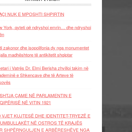
AÇI NUK E MPOSHTI SHPIRTIN
 York, qyteti që ndryshoi emrin… dhe ndryshoi
ën
i zakonor dhe isopolifonia dy nga monumentet
jalla madhështore të antikitetit shqiptar
etari i Vatrës Dr. Elmi Berisha zhvilloi takim në
deminë e Shkencave dhe të Arteve të
sovës
SHTJA ÇAME NË PARLAMENTIN E
QIPËRISË NË VITIN 1921
0 VJET KUJTESË DHE IDENTITET-TRYEZË E
UMBULLAKËT NË OSTROS TË KRAJËS
R SHPËRNGULJEN E ARBËRESHËVE NGA