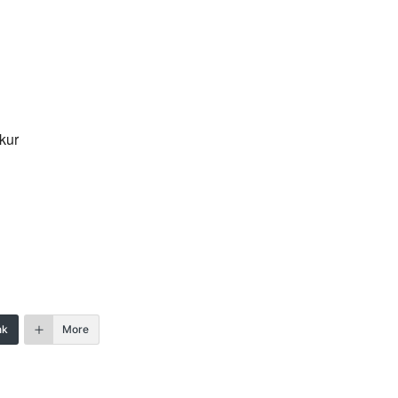
kur
nk
More