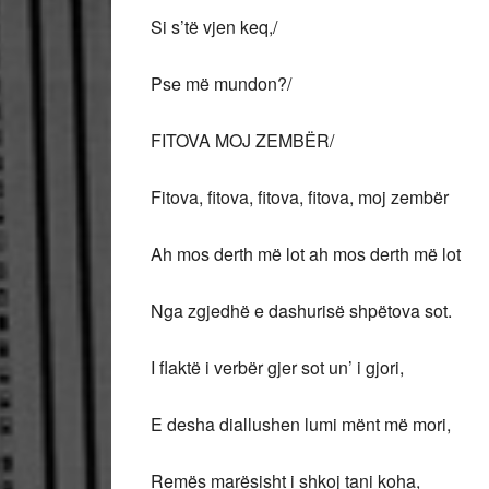
Si s’të vjen keq,/
Pse më mundon?/
FITOVA MOJ ZEMBËR/
Fitova, fitova, fitova, fitova, moj zembër
Ah mos derth më lot ah mos derth më lot
Nga zgjedhë e dashurisë shpëtova sot.
I flaktë i verbër gjer sot un’ i gjori,
E desha diallushen lumi mënt më mori,
Remës marësisht i shkoj tani koha,