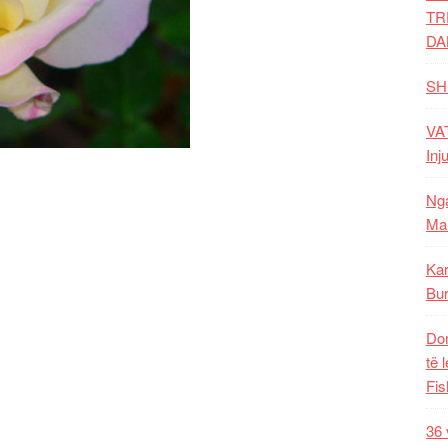
TR
DA
SH
VAT
Inj
Nga
Mal
Kar
Bur
Dom
të 
Fis
36 