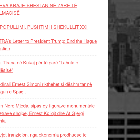
EVA KRAJË-SHESTAN NË ZARË TË
LMACISË
POPULLIMI, PUSHTIMI I SHEKULLIT XXI
RA’s Letter to President Trump: End the Hague
ustice
 Tirana në Kukaj për të parë “Lahuta e
ësisë”
dinali Ernest Simoni rikthehet si dëshmitar në
gun e Spaçit
 Ndre Mjeda, sipas dy figurave monumentale
letrave shqipe, Ernest Koliqit dhe At Gjergj
hta
vjet tranzicion, nga ekonomia prodhuese te