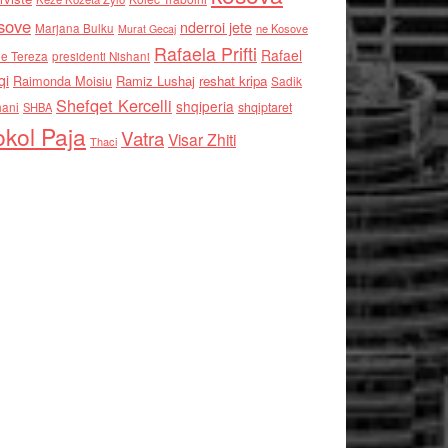
sove
nderroi jete
Marjana Bulku
ne Kosove
Murat Gecaj
Rafaela Prifti
Rafael
e Tereza
presidenti Nishani
qi
Raimonda Moisiu
Ramiz Lushaj
reshat kripa
Sadik
Shefqet Kercelli
shqiperia
hani
shqiptaret
SHBA
kol Paja
Vatra
Visar Zhiti
Thaci