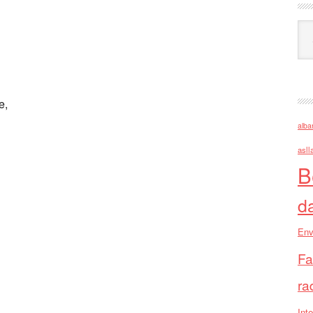
Ark
e,
alba
asll
B
d
Env
Fa
ra
Inte