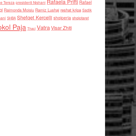
Rafaela Prifti
Rafael
e Tereza
presidenti Nishani
qi
Raimonda Moisiu
Ramiz Lushaj
reshat kripa
Sadik
Shefqet Kercelli
shqiperia
hani
shqiptaret
SHBA
kol Paja
Vatra
Visar Zhiti
Thaci