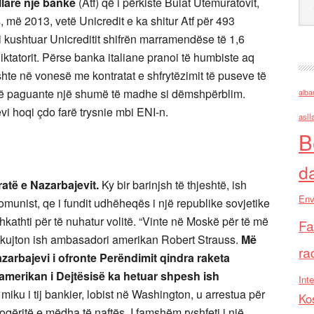
llarë një bankë
(Atf) që i përkiste Bulat Utemuratovit,
, më 2013, vetë Unicredit e ka shitur Atf për 493
 i kushtuar Unicreditit shifrën marramendëse të 1,6
iktatorit. Përse banka italiane pranoi të humbiste aq
hte në vonesë me kontratat e shfrytëzimit të puseve të
të paguante një shumë të madhe si dëmshpërblim.
alba
vi hoqi çdo farë trysnie mbi ENI-n.
asll
B
d
atë e Nazarbajevit.
Ky bir barinjsh të thjeshtë, ish
Env
omunist, qe i fundit udhëheqës i një republike sovjetike
athti për të nuhatur volitë. “Vinte në Moskë për të më
Fa
t” kujton ish ambasadori amerikan Robert Strauss.
Më
ra
zarbajevi i ofronte Perëndimit qindra raketa
 amerikan i Dejtësisë ka hetuar shpesh ish
Inte
 miku i tij bankier, lobist në Washington, u arrestua për
Ko
qëritë e mëdha të naftës. I famshëm ryshfeti i një