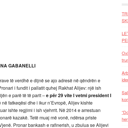
TR
SK
LE
PE
Oxh
tru
ENA GABANELLI
Arb
iden
rave të verdhë e dijnë se ajo adresë në qëndrën e
ari i fundit i pallatit quhej Rakhat Alijev: një ish
Sal
ën e parë të të parit –
e për 29 vite I vetmi president I
ko
në në fatkeqësi dhe i ikur n’Evropë, Alijev kishte
tuar ishte regjimi i ish vjehrrit. Në 2014 e arrestuan
“Do
sionarë kazakë. Tetë muaj më vonë, ndërsa priste
her
ë Vjenë. Pronar bankash e rafinerish, u zbulua se Alijevi