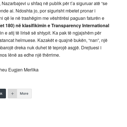
Nazarbajevi u shfaq në publik për t’a siguruar atë “se
ende ai. Ndoshta jo, por sigurisht mbetet pronar i
ani që le në trashëgim me vështirësi paguan faturën e
et 180) në klasifikimin e Transparency International
in e atij të lirisë së shtypit. Ka pak të ngjajshëm për
stancat helmuese. Kazakët e quajnë bukën, “nan”, një
barojë dreka nuk duhet të teprojë asgjë. Drejtuesi i
 mos lënë as edhe një thërrime.
theu Eugjen Merlika
nk
More