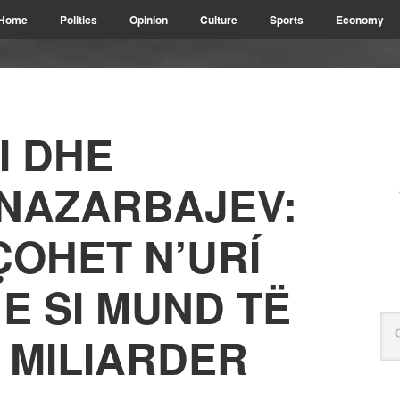
Home
Politics
Opinion
Culture
Sports
Economy
I DHE
 NAZARBAJEV:
ÇOHET N’URÍ
E SI MUND TË
 MILIARDER