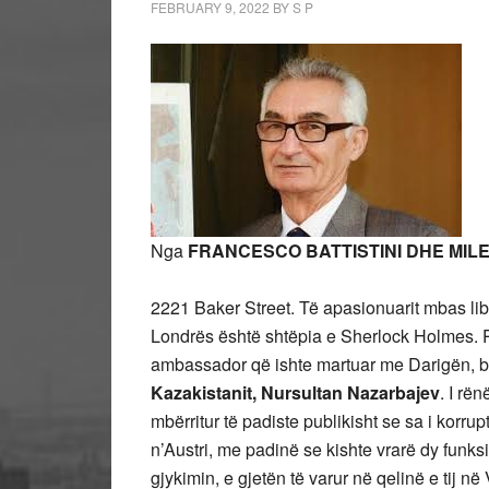
FEBRUARY 9, 2022
BY
S P
Nga
FRANCESCO BATTISTINI DHE MIL
2221 Baker Street. Të apasionuarit mbas lib
Londrës është shtëpia e Sherlock Holmes. Pron
ambassador që ishte martuar me Darigën, bij
Kazakistanit, Nursultan Nazarbajev
. I rë
mbërritur të padiste publikisht se sa i korrup
n’Austri, me padinë se kishte vrarë dy funk
gjykimin, e gjetën të varur në qelinë e tij n