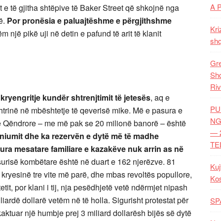
A 
 e të gjitha shtëpive të Baker Street që shkojnë nga
ë.
Por pronësia e paluajtëshme e përgjithshme
Kri
m një pikë uji
në detin e pafund të arit të klanit
shq
Gre
Shq
Riv
kryengritje kundër shtrenjtimit të jetesës
, aq e
PU
htrinë në mbështetje të qeverisë mike. Më e pasura e
NG
inë Qëndrore – me më pak se 20 milionë banorë – është
— 
aniumit dhe ka rezervën e dytë më të madhe
TE
hura mesatare familiare e kazakëve nuk arrin as në
urisë kombëtare është në duart e 162 njerëzve. 81
Kuj
ë kryesinë tre vite më parë, dhe mbas revoltës popullore,
Ko
it, por klani i tij, nja pesëdhjetë vetë ndërmjet nipash
iardë dollarë vetëm në të holla. Sigurisht protestat për
SP
kaktuar një humbje prej 3 miliard dollarësh bijës së dytë