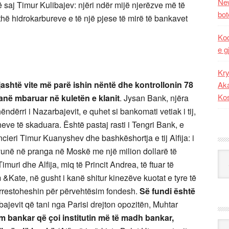
New
ë saj Timur Kulibajev: njëri ndër mijë njerëzve më të
bot
jithë hidrokarbureve e të një pjese të mirë të bankavet
Kod
e g
Kry
ashtë vite më parë ishin nëntë dhe kontrollonin 78
Aka
Ko
 kanë mbaruar në kuletën e klanit
. Jysan Bank, njëra
dërri i Nazarbajevit, e quhet si bankomati vetiak i tij,
eve të skaduara. Është pastaj rasti i Tengri Bank, e
nancieri Timur Kuanyshev dhe bashkëshortja e tij Alfija: i
 vunë në pranga në Moskë me një milion dollarë të
Kat
uri dhe Alfija, miq të Princit Andrea, të ftuar të
Kate, në gusht i kanë shitur kinezëve kuotat e tyre të
 arrestoheshin për përvehtësim fondesh.
Së fundi është
rbajevit që tani nga Parisi drejton opozitën, Muhtar
 bankar që çoi institutin më të madh bankar,
Ark