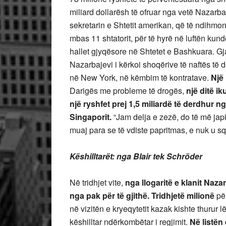
miliard dollarësh të ofruar nga vetë Nazarba
sekretarin e Shtetit amerikan, që të ndihmont
mbas 11 shtatorit, për të hyrë në luftën kun
hallet gjyqësore në Shtetet e Bashkuara. Gj
Nazarbajevi i kërkoi shoqërive të naftës të d
në New York, në këmbim të kontratave.
Një 
Darigës me probleme të drogës,
një ditë i
një ryshfet prej 1,5 miliardë të derdhur ng
Singaporit.
“Jam delja e zezë, do të më japi
muaj para se të vdiste papritmas, e nuk u sq
Këshilltarët: nga Blair tek Schröder
Në tridhjet vite,
nga llogaritë e klanit Naza
nga pak për të gjithë. Tridhjetë milionë
pë
në vizitën e kryeqytetit kazak kishte thurur 
këshilltar ndërkombëtar i regjimit.
Në listën