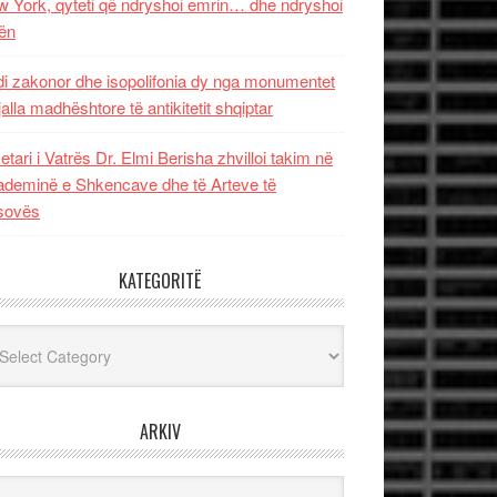
 York, qyteti që ndryshoi emrin… dhe ndryshoi
ën
i zakonor dhe isopolifonia dy nga monumentet
jalla madhështore të antikitetit shqiptar
etari i Vatrës Dr. Elmi Berisha zhvilloi takim në
deminë e Shkencave dhe të Arteve të
sovës
KATEGORITË
egoritë
ARKIV
iv