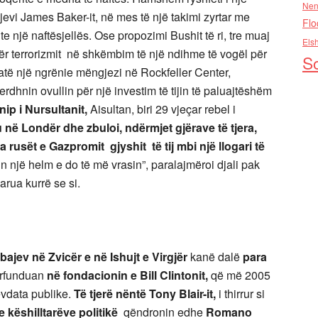
Nen
jevi James Baker-it, në mes të një takimi zyrtar me
Flo
e një naftësjellës. Ose propozimi Bushit të ri, tre muaj
Els
dër terrorizmit në shkëmbim të një ndihme të vogël për
So
atë një ngrënie mëngjezi në Rockfeller Center,
erdhnin ovullin për një investim të tijin të paluajtëshëm
nip i Nursultanit,
Aisultan, biri 29 vjeçar rebel i
ku në Londër dhe zbuloi, ndërmjet gjërave të tjera,
a rusët e Gazpromit gjyshit të tij mbi një llogari të
n një helm e do të më vrasin”, paralajmëroi djali pak
arua kurrë se si.
rbajev në Zvicër e në Ishujt e Virgjër
kanë dalë
para
rfunduan
në fondacionin e Bill Clintonit,
që më 2005
lëvdata publike.
Të tjerë nëntë Tony Blair-it,
i thirrur si
 e këshilltarëve politikë
qëndronin edhe
Romano