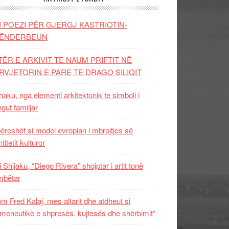
I POEZI PËR GJERGJ KASTRIOTIN-
ËNDERBEUN
TËR E ARKIVIT TE NAUM PRIFTIT NË
RVJETORIN E PARE TE DRAGO SILIQIT
aku, nga elementi arkitektonik te simboli i
ngut familjar
ëreshët si model evropian i mbrojtjes së
titetit kulturor
i Shijaku, “Diego Rivera” shqiptar i artit tonë
mbëtar
m Fred Kalaj, mes altarit dhe atdheut si
meneutikë e shpresës, kujtesës dhe shërbimit”