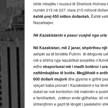
ishte mbajtës i muzeut të Sherlock Holmes-it
numëri 215 në 237: vlera 215 milionë dollar
është prej 450 milion dollarësh.
Është vetë
Nazarbajev.
Në Kazakistanin e pasur vuajnë nga uria
Në Kazakistan, më 2 janar, shpërtheu një 
ashpër sa të bindëte Putinin të dërgonte us
më e shtrira nga republikat sovjetike n’Az
edhe
eksportuesi më i madh botëror i ur
naftëmbajtëse të botës. Megjithatë e ard
600 dollarë mujorë
dhe gjysma e gjithë pas
vjeçari baba pronari i Kazakistanit e ka lën
duket se nuk kontrollon më makinën e pushtet
e familiarësh, zotëron ende gjithshka: 40 mil
shtrenjtimin e gazit të lëngët i paskëshin sh