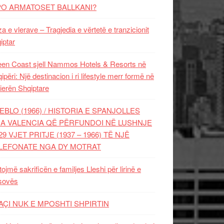
PO ARMATOSET BALLKANI?
za e vlerave – Tragjedia e vërtetë e tranzicionit
iptar
en Coast sjell Nammos Hotels & Resorts në
ipëri: Një destinacion i ri lifestyle merr formë në
ierën Shqiptare
EBLO (1966) / HISTORIA E SPANJOLLES
A VALENCIA QË PËRFUNDOI NË LUSHNJE
29 VJET PRITJE (1937 – 1966) TË NJË
LEFONATE NGA DY MOTRAT
tojmë sakrificën e familjes Lleshi për lirinë e
sovës
AÇI NUK E MPOSHTI SHPIRTIN