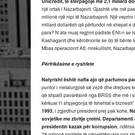
Unicredit, të stërpagojë me 2,1 miliard do
një ortak i Nazarbajevit. Gjashtë vite më pas
milionë një nipi të Nazarbajevit. Një veprim
miliard dollarësh që përfundoi në xhepat e d
para? N’ata muaj regjimi padiste ENI-n se is
Kashaganit dhe kërcënonte se do të bënte 
Mbas operacionit Atf, mrekullisht, Nazarbaje
Përfrikësime e ryshfete
Natyrisht është nafta ajo që parfumos par
puntor i metalurgjisë së zezë dhe drejtues k
që shpalli pavarësinë nga BRSS dhe më i shk
kërkuar t’i shpjegonja të fshehtat e biznesi
1993
, i zgjedhur president prej pak kohe,
Na
sovjetike me zbritje çmimi. Departamenti
presidentin kazak për korrupsion
, ndërsa
78 milionë ryshfete të përvehtësuara nga sho