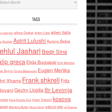
TAGS
arben llalla
alfons Grishaj
Anton Cefa
no kolonjari
Astrit Lulushi
Aurenc Bebja
an Bushati
ehlul Jashari
Beqir Sina
alip greca
Elida Buçpapaj
Elmi Berisha
Eugjen Merlika
er Bytyci
Ermira Babamusta
Frank shkreli
hri Xharra
Fritz
Ilir Levonja
Gezim Llojdia
dovani
kosova
rviste
Kolec Traboini
Keze Kozeta Zylo
sove
nderroi jete
Marjana Bulku
ne Kosove
Murat Gecaj