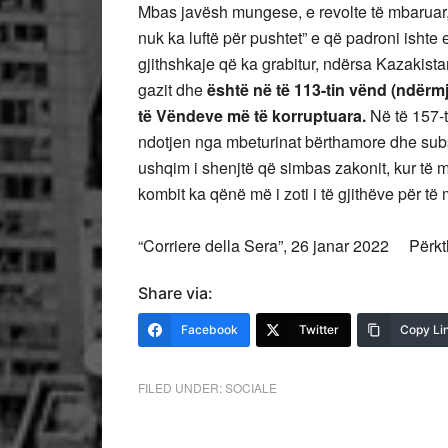
Mbas javësh mungese, e revolte të mbaruar, 
nuk ka luftë për pushtet” e që padroni ishte 
gjithshkaje që ka grabitur, ndërsa Kazakist
gazit dhe
është në të 113-tin vënd (ndërmj
të Vëndeve më të korruptuara.
Në të 157-t
ndotjen nga mbeturinat bërthamore dhe sub
ushqim i shenjtë që simbas zakonit, kur të m
kombit ka qënë më i zoti i të gjithëve për të
“Corriere della Sera”, 26 janar 2022 Përk
Share via:
Facebook
Twitter
Copy Li
FILED UNDER:
SOCIALE