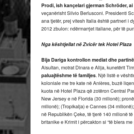
Prodi, ish kançelari gjerman Schröder, a
veçanërisht Silvio Berlusconi. Presidenti Sca
ana tjetër, prej vitesh Italia është partneri
2012 zbulon: ndërmarrjet italiane, për të pun
Nga kështjellat në Zvicër tek Hotel Plaza
Bija Dariga kontrollon mediat dhe partin
Aisultan, motrat Dinara e Alija, kunetërit T
paluajtëshme të familjes
. Një listë e vësht
koloniale me tre kate në Anières, buzë liqen
kuota në Hotel Plaza që zotëron Central Par
New Jersey e në Florida (30 milionë); pron
milionë); (Tropikalja) e Cannes (34 milionë); 
në Republikën Çeke, të tjerë 140 milionë t
britanike e Krimit i përcakton si “të blera m