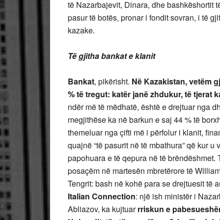
të Nazarbajevit, Dinara, dhe bashkëshortit t
pasur të botës, pronar i fondit sovran, i të g
kazake.
Të gjitha bankat e klanit
Bankat
, pikërisht.
Në Kazakistan, vetëm gj
% të tregut: katër janë zhdukur, të tjerat
ndër më të mëdhatë, është e drejtuar nga dhën
megjithëse ka në barkun e saj 44 % të borxh
themeluar nga çifti më i përfolur i klanit, fi
quajnë “të pasurit në të mbathura” që kur u
papohuara e të qepura në të brëndëshmet. Tim
posaçëm në martesën mbretërore të William &
Tengrit: bash në kohë para se drejtuesit të
Italian Connection
: një ish ministër i Naza
Abliazov, ka kujtuar
rriskun e pabesueshëm