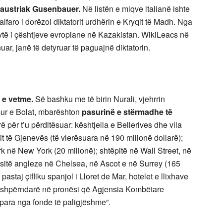
i austriak Gusenbauer.
Në listën e miqve italianë ishte
lfaro i dorëzoi diktatorit urdhërin e Kryqit të Madh. Nga
 i dytë i çështjeve evropiane në Kazakistan. WikiLeacs në
uar, janë të detyruar të paguajnë diktatorin.
ë e vetme.
Së bashku me të birin Nurali, vjehrrin
imur e Bolat, mbarështon
pasurinë e stërmadhe të
irë për t’u përditësuar: kështjella e Bellerives dhe vila
it të Gjenevës (të vlerësuara në 190 milionë dollarë);
k në New York (20 milionë); shtëpitë në Wall Street, në
ësitë angleze në Chelsea, në Ascot e në Surrey (165
pastaj çifliku spanjol i Lloret de Mar, hotelet e llixhave
ë shpërndarë në pronësi që Agjensia Kombëtare
e para nga fonde të paligjëshme”.