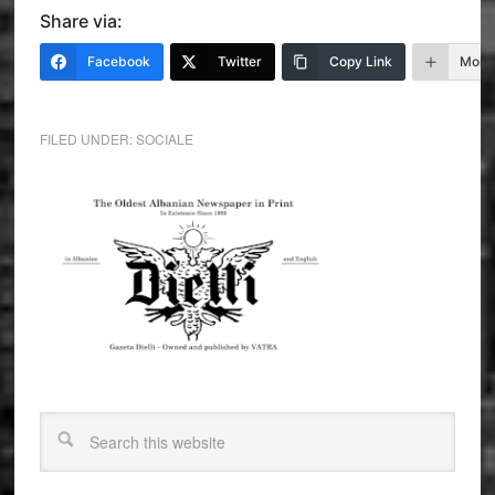
Share via:
Facebook
Twitter
Copy Link
More
FILED UNDER:
SOCIALE