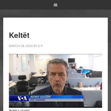
Keltët
MARCH 28, 2024
BY
S P
Astrit Lulushi/