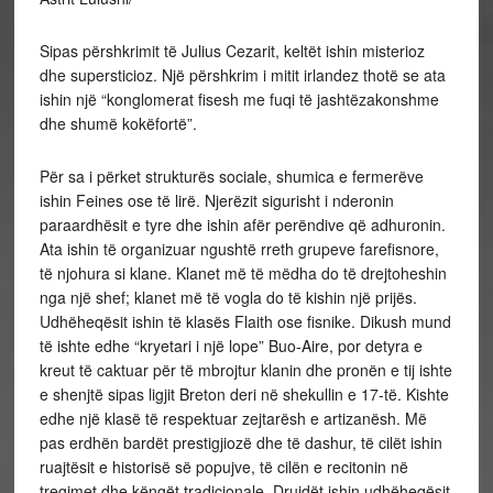
Sipas përshkrimit të Julius Cezarit, keltët ishin misterioz
dhe supersticioz. Një përshkrim i mitit irlandez thotë se ata
ishin një “konglomerat fisesh me fuqi të jashtëzakonshme
dhe shumë kokëfortë”.
Për
sa i përket strukturës sociale, shumica e fermerëve
ishin Feines ose të lirë. Njerëzit sigurisht i nderonin
paraardhësit e tyre dhe ishin afër perëndive që adhuronin.
Ata ishin të organizuar ngushtë rreth grupeve farefisnore,
të njohura si klane. Klanet më të mëdha do të drejtoheshin
nga një shef; klanet më të vogla do të kishin një prijës.
Udhëheqësit ishin të klasës Flaith ose fisnike. Dikush mund
të ishte edhe “kryetari i një lope” Buo-Aire, por detyra e
kreut të caktuar për të mbrojtur klanin dhe pronën e tij ishte
e shenjtë sipas ligjit Breton deri në shekullin e 17-të. Kishte
edhe një klasë të respektuar zejtarësh e artizanësh. Më
pas erdhën bardët prestigjiozë dhe të dashur, të cilët ishin
ruajtësit e historisë së popujve, të cilën e recitonin në
tregimet dhe këngët tradicionale. Druidët ishin udhëheqësit