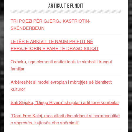
ARTIKUJT E FUNDIT
TRI POEZI PËR GJERGJ KASTRIOTIN-
SKËNDERBEUN
LETËR E ARKIVIT TE NAUM PRIFTIT NË
PERVJETORIN E PARE TE DRAGO SILIQIT
Oxhaku, nga elementi arkitektonik te simboli i trungut
familjar
Arbëreshët si model evropian i mbrojtjes së identitetit
kulturor
Sali Shijaku, “Diego Rivera” shqiptar i artit tonë kombëtar
“Dom Fred Kalaj, mes altarit dhe atdheut si hermeneutikë
e shpresës, kujtesës dhe shërbimit”