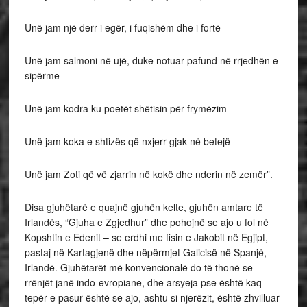
Unë jam një derr i egër, i fuqishëm dhe i fortë
Unë jam salmoni në ujë, duke notuar pafund në rrjedhën e
sipërme
Unë jam kodra ku poetët shëtisin për frymëzim
Unë jam koka e shtizës që nxjerr gjak në betejë
Unë jam Zoti që vë zjarrin në kokë dhe nderin në zemër”.
Disa gjuhëtarë e quajnë gjuhën kelte, gjuhën amtare të
Irlandës, “Gjuha e Zgjedhur” dhe pohojnë se ajo u fol në
Kopshtin e Edenit – se erdhi me fisin e Jakobit në Egjipt,
pastaj në Kartagjenë dhe nëpërmjet Galicisë në Spanjë,
Irlandë. Gjuhëtarët më konvencionalë do të thonë se
rrënjët janë indo-evropiane, dhe arsyeja pse është kaq
tepër e pasur është se ajo, ashtu si njerëzit, është zhvilluar