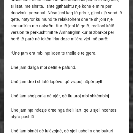
si lisat, me shirita. Ishte gjithashtu një kohë e mirë për
rinovimin personal. Nëse jeni kaq të prirur, gjeni një vend të
qetë, natyror ku mund të relaksoheni dhe të shijoni një
komunikim me natyrën. Kur të jeni të qetë, recitoni këtë
version të përkushtimit të Amhairghin kur ai zbarkoi për
herë të parë në tokën irlandeze mijëra vjet më parë:
“Unë jam era mbi një liqen të thellë e të gjerë.
Unë jam dallga mbi detin e pafund.
Unë jam dre i shtatë lopëve, që vrapoj nëpër pyll
Unë jam shqiponja në ajër, që fluturoj mbi shkëmbinj
Unë jam një ndezje drite nga dielli lart, që u sjell nxehtësi
atyre poshtë
Unë jam bimët që lulëzojnë, që sjell ushqim dhe bukuri