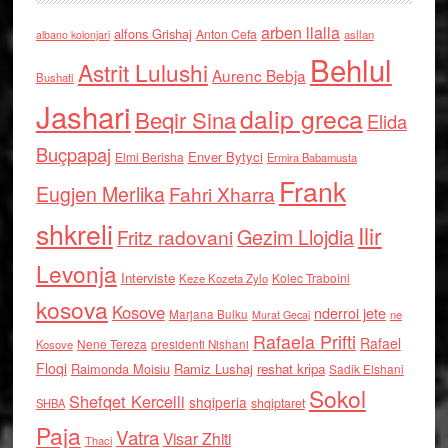
arben llalla
alfons Grishaj
Anton Cefa
asllan
albano kolonjari
Behlul
Astrit Lulushi
Aurenc Bebja
Bushati
Jashari
dalip greca
Beqir Sina
Elida
Buçpapaj
Enver Bytyci
Elmi Berisha
Ermira Babamusta
Frank
Eugjen Merlika
Fahri Xharra
shkreli
Ilir
Gezim Llojdia
Fritz radovani
Levonja
Interviste
Kolec Traboini
Keze Kozeta Zylo
kosova
Kosove
nderroi jete
Marjana Bulku
ne
Murat Gecaj
Rafaela Prifti
Rafael
Nene Tereza
Kosove
presidenti Nishani
Floqi
Raimonda Moisiu
Ramiz Lushaj
reshat kripa
Sadik Elshani
Sokol
Shefqet Kercelli
shqiperia
shqiptaret
SHBA
Paja
Vatra
Visar Zhiti
Thaci