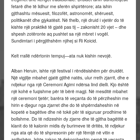
fetarë dhe të lidhur me sferën shpirtërore; ata ishin
gjithashtu mësuesit, filozofët, astronomët, shëruesit,
politikanët dhe gjykatësit. Në thelb, një druid i vjetër do të
kishte një praktikë të gjatë pas tij – zakonisht 20 vjet – dhe
shpesh zotëronte aq pushtet sa një mbret i vogël.
Sundimtari i përgjithshëm njihej si Ri Koicid.
Kelt rrallë ndërtonin tempuj—ata nuk kishin nevojë.
Alban Heruin, ishte një festival i rëndësishëm për druidët.
Një vigjilje mbahet gjatë gjithë natës, ulur rreth zjarrit, dhe e
ndjekur nga një Ceremoni Agimi ndërsa lind dielli. Kjo është
një kohë e fuqishme për të bërë magji. Në mesditë mbahet
një ceremoni tjetër; barëra të veçanta do të përziheshin me
hirin e djegur nga zjarret dhe do të shpërndaheshin në
kopetë e bagëtive dhe në tokë për të siguruar prodhime të
bollshme. Do të ndizeshin dy zjarre dhe të gjitha bagëtitë e
klanit do të kalonin midis dy burimeve të dritës, të ndjekur
nga ata që do të shpresonin për një fëmijë në vitin e
ardhshëm. Ishte zakon të dekoroheshin pemë të veçanta,