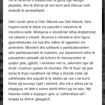
plaçkitës, dhe të dhënat që tani kemi janë shkruar rreth
shekullit të dymbëdhjetë.
Cikli i fundit njihet si Cikli i Mbretit ose Cikli Historik. Këto
tregime kanë të bëjnë me pasuritë e ndryshme të
mbretërve keltë. Mirëqenia e mbretërisë lidhej drejtpërdrejt
me cilësinë e mbretit. Shumica e mbretërve ishin figura
gjysmëhistorike me fuqi dhe ndikim të ngjashëm me
perëndinë. Mbretërit dhe luftëtarët e jashtëzakonshëm
ishin jashtëzakonisht të fuqishëm, por shpeshherë edhe të
pafuqishëm përballë një kufizimi të mbinatyrshëm të
quajtur geis, (gjëzë), i vendosur mbi ta, zakonisht nga një
druid i moshuar (geasa në shumës). Për të thyer një geis
duhej të thyej menjëherë një lidhje e shenjtë midis një
udhëheqësi dhe popullit të tij, kështu që nuk u bë kurrë.
Është një koncept mjaft i vështirë, dhe më e afërta për ta
shpjeguar në ditët e sotme është kthimi saj në tabu. Një
historian keltik e shpjegon ‘geis’ si “udhërrëfyes fati”;
shqipja ka dhënë ‘gjëagjëzë’.