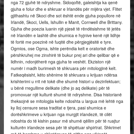
nga 72 gjuhë të ndryshme. Sidoqoftë, galeishtja ka qenë
gjuha e folur dhe e shkruar e Irlandës për mijëra vjet. Flitet
gjithashtu në Skoci dhe sot është ende gjuha popullore në
Irlandë, Skoci, Uells, Ishullin e Manit, Cornwell dhe Brittany.
Gjuha dhe poezia luanin një pjesë të rëndësishme të jetës
në Irlandën e lashtë dhe shumica e hyjnive kenë një lidhje
të fortë me poezinë në fuqitë dhe përgjegjësitë e tyre.
Ogmios, ose Ogma, ishte perëndia kelt e oratorisë dhe
përshkruhej me zinxhirë të bukur prej ari dhe qelibar që e
lidhnin, ndonjëherë nga gjuha te veshët. Ekziston një
numër i madh burimesh të shkruara për mitologjinë kelt.
Fatkeqësisht, këto shënime të shkruara u krijuan ndërsa
krishterimi u rrit në tokë dhe shumë histori u dezinfektuan;
u bënë rregullime delikate (dhe jo aq delikate) për të
promovuar një kulturë shumë të ndryshme. Disa historianë
theksojnë se mitologjia kelte ndoshta u largua më lehtë nga
ky lloj censure sesa traditat e tjera, pasi shumica e
dorëshkrimeve u krijuan nga murgjit irlandezë, të cilët
ndoshta do të kishin pasur më shumë qëllim për të ruajtur
kulturën irlandeze sesa për të shpëtuar shpirtrat. Shkrimet
më të hershme u shkatërruan të gjitha nga vikingët