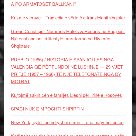
A PO ARMATOSET BALLKANI?
Kriza e vlerave – Tragjedia e vërtetë e tranzicionit shqiptar
Green Coast sjell Nammos Hotels & Resorts në Shqipëri:
Një destinacion i ri lifestyle merr formë në Rivierën
Shqiptare
PUEBLO (1966) / HISTORIA E SPANJOLLES NGA
VALENCIA QË PËRFUNDOI NË LUSHNJE — 29 VJET
PRITJE (1937 – 1966) TË NJË TELEFONATE NGA DY
MOTRAT
Kujtojmë sakrificën e familjes Lleshi për lirinë e Kosovës
SPAÇI NUK E MPOSHTI SHPIRTIN
New York, qyteti që ndryshoi emrin… dhe ndryshoi botën
Kodi zakonor dhe isopolifonia dy nga monumentet e gjalla