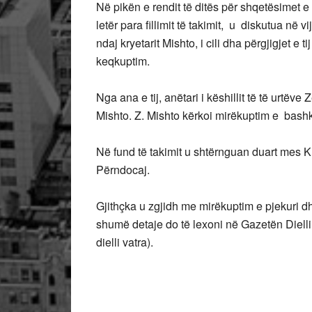
Në pikën e rendit të ditës për shqetësimet e
letër para fillimit të takimit, u diskutua në v
ndaj kryetarit Mishto, i cili dha përgjigjet e
keqkuptim.
Nga ana e tij, anëtari i këshillit të të urtëve
Mishto. Z. Mishto kërkoi mirëkuptim e bas
Në fund të takimit u shtërnguan duart mes Kr
Përndocaj.
Gjithçka u zgjidh me mirëkuptim e pjekuri d
shumë detaje do të lexoni në Gazetën Dielli
dielli vatra).