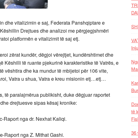
TR
DA
min dhe vitalizimin e saj, Federata Panshqiptare e
SH
shillin Drejtues dhe analizoi me përgjegjshmëri
toi platformën e vitalizimit të saj etj.
VAT
Inj
leroi zërat kundër, dëgjoi vërejtjet, kundërshtimet dhe
Nga
ë Këshilli të ruante pjekurinë karakteristike të Vatrës, e
Mal
 të vështira dhe ka mundur të mbijetoi për 106 vite,
i, Vatra u shua, Vatra e kreu misionin etj…etj…
Kar
Bur
tës, të paralajmërua publikisht, duke dëgjuar raportet
dhe drejtuesve sipas kësaj kronike:
Dom
të 
c-Raport nga dr. Nexhat Kaliqi.
Fis
36 
e-Raport nga Z. Mithat Gashi.