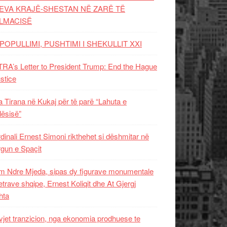
EVA KRAJË-SHESTAN NË ZARË TË
LMACISË
POPULLIMI, PUSHTIMI I SHEKULLIT XXI
RA’s Letter to President Trump: End the Hague
ustice
 Tirana në Kukaj për të parë “Lahuta e
ësisë”
dinali Ernest Simoni rikthehet si dëshmitar në
gun e Spaçit
 Ndre Mjeda, sipas dy figurave monumentale
letrave shqipe, Ernest Koliqit dhe At Gjergj
hta
vjet tranzicion, nga ekonomia prodhuese te