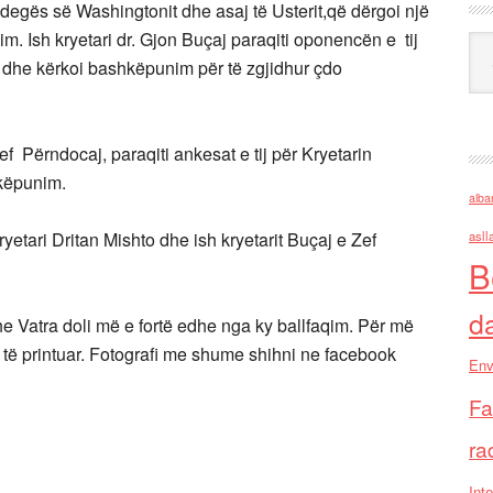
 degës së Washingtonit dhe asaj të Usterit,që dërgoi një
ijim. Ish kryetari dr. Gjon Buçaj paraqiti oponencën e tij
Ark
 tij dhe kërkoi bashkëpunim për të zgjidhur çdo
 Zef Përndocaj, paraqiti ankesat e tij për Kryetarin
hkëpunim.
alba
yetari Dritan Mishto dhe ish kryetarit Buçaj e Zef
asll
B
d
he Vatra doli më e fortë edhe nga ky ballfaqim. Për më
 të printuar. Fotografi me shume shihni ne facebook
Env
Fa
ra
Inte