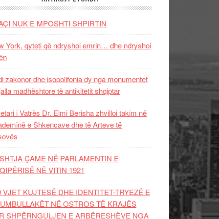
AÇI NUK E MPOSHTI SHPIRTIN
 York, qyteti që ndryshoi emrin… dhe ndryshoi
ën
i zakonor dhe isopolifonia dy nga monumentet
jalla madhështore të antikitetit shqiptar
etari i Vatrës Dr. Elmi Berisha zhvilloi takim në
deminë e Shkencave dhe të Arteve të
sovës
SHTJA ÇAME NË PARLAMENTIN E
QIPËRISË NË VITIN 1921
0 VJET KUJTESË DHE IDENTITET-TRYEZË E
UMBULLAKËT NË OSTROS TË KRAJËS
R SHPËRNGULJEN E ARBËRESHËVE NGA