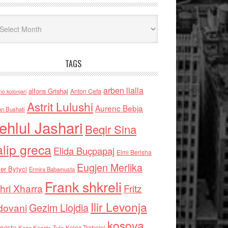
iv
TAGS
arben llalla
alfons Grishaj
Anton Cefa
no kolonjari
Astrit Lulushi
Aurenc Bebja
an Bushati
ehlul Jashari
Beqir Sina
alip greca
Elida Buçpapaj
Elmi Berisha
Eugjen Merlika
er Bytyci
Ermira Babamusta
Frank shkreli
hri Xharra
Fritz
Ilir Levonja
Gezim Llojdia
dovani
kosova
rviste
Kolec Traboini
Keze Kozeta Zylo