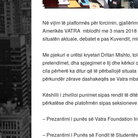
Në vijim të platformës për forcimin, gjallëri
Amerikës VATRA mblodhi me 3 mars 2018 Kë
situatën aktuale, debatet e pas Kuvendit, mira
Me pjekuri e urëtsi kryetari Dritan Mishto, to
pretendimet, dha spjegimet e tij dhe kërkoi q
cila përherë ka ditur që të përballojë situata
përkundër zërave dashakeqës se Vatra mbaro
Këshilli i zhvilloi punimet sipas rendit të di
përkatëse dhe platofrmën sipas seksioneve 
– Prezantimi i punës së Vatra Foundation In
– Prezantimi i Punës së Fondit të Studentëv