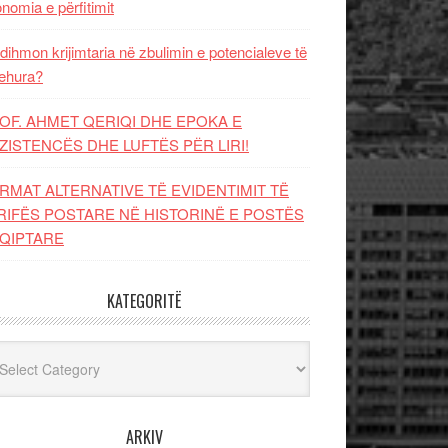
nomia e përfitimit
dihmon krijimtaria në zbulimin e potencialeve të
ehura?
OF. AHMET QERIQI DHE EPOKA E
ZISTENCЁS DHE LUFTЁS PЁR LIRI!
RMAT ALTERNATIVE TË EVIDENTIMIT TË
RIFËS POSTARE NË HISTORINË E POSTËS
QIPTARE
KATEGORITË
egoritë
ARKIV