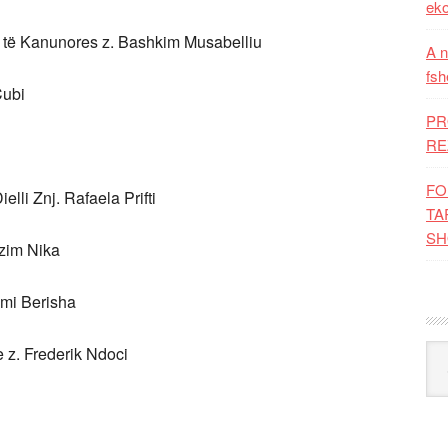
eko
ve të Kanunores z. Bashkim Musabelliu
A n
fsh
Cubi
PR
RE
FO
lli Znj. Rafaela Prifti
TA
SH
ezim Nika
lmi Berisha
Kat
e z. Frederik Ndoci