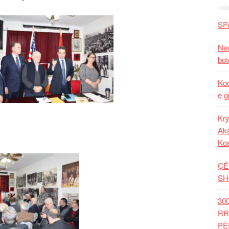
SP
New
bot
Kod
e g
Kry
Aka
Ko
ÇË
SH
30
RR
PË