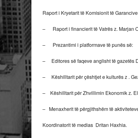
Raport i Kryetarit të Komisionit të Garanci
– Raport i financierit të Vatrës z. Marjan 
– Prezantimi i platformave të punës së:
– Editores së faqeve anglisht të gazetës Die
– Këshilltarit për çështjet e kulturës z . G
– Këshilltarit për Zhvillimin Ekonomik z. E
– Menaxherit të përgjithshëm të aktivitetev
Koordinatorit të medias Dritan Haxhia.