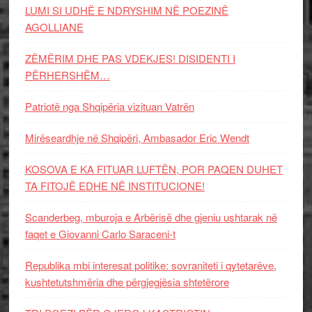
LUMI SI UDHË E NDRYSHIM NË POEZINË
AGOLLIANE
ZËMËRIM DHE PAS VDEKJES! DISIDENTI I
PËRHERSHËM…
Patriotë nga Shqipëria vizituan Vatrën
Mirëseardhje në Shqipëri, Ambasador Eric Wendt
KOSOVA E KA FITUAR LUFTËN, POR PAQEN DUHET
TA FITOJË EDHE NË INSTITUCIONE!
Scanderbeg, mburoja e Arbërisë dhe gjeniu ushtarak në
faqet e Giovanni Carlo Saraceni-t
Republika mbi interesat politike: sovraniteti i qytetarëve,
kushtetutshmëria dhe përgjegjësia shtetërore