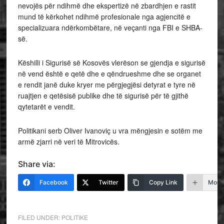
nevojës për ndihmë dhe ekspertizë në zbardhjen e rastit
mund të kërkohet ndihmë profesionale nga agjencitë e
specializuara ndërkombëtare, në veçanti nga FBI e SHBA-
së.
Këshilli i Sigurisë së Kosovës vlerëson se gjendja e sigurisë
në vend është e qetë dhe e qëndrueshme dhe se organet
e rendit janë duke kryer me përgjegjësi detyrat e tyre në
ruajtjen e qetësisë publike dhe të sigurisë për të gjithë
qytetarët e vendit.
Politikani serb Oliver Ivanoviç u vra mëngjesin e sotëm me
armë zjarri në veri të Mitrovicës.
Share via:
Facebook
Twitter
Copy Link
More
FILED UNDER:
POLITIKE