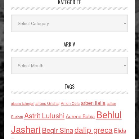
KATEGORITË
Kategoritë
ARKIV
Arkiv
TAGS
arben llalla
alfons Grishaj
Anton Cefa
asllan
albano kolonjari
Behlul
Astrit Lulushi
Aurenc Bebja
Bushati
Jashari
dalip greca
Beqir Sina
Elida