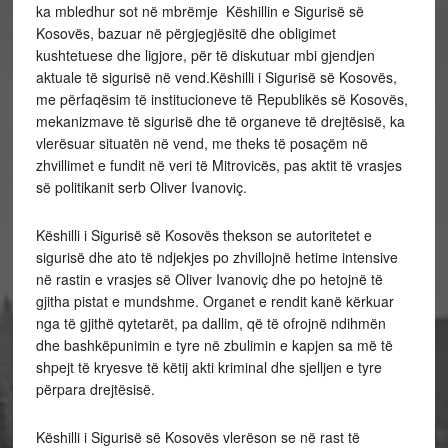
ka mbledhur sot në mbrëmje Këshillin e Sigurisë së
Kosovës, bazuar në përgjegjësitë dhe obligimet
kushtetuese dhe ligjore, për të diskutuar mbi gjendjen
aktuale të sigurisë në vend.Këshilli i Sigurisë së Kosovës,
me përfaqësim të institucioneve të Republikës së Kosovës,
mekanizmave të sigurisë dhe të organeve të drejtësisë, ka
vlerësuar situatën në vend, me theks të posaçëm në
zhvillimet e fundit në veri të Mitrovicës, pas aktit të vrasjes
së politikanit serb Oliver Ivanoviç.
Këshilli i Sigurisë së Kosovës thekson se autoritetet e
sigurisë dhe ato të ndjekjes po zhvillojnë hetime intensive
në rastin e vrasjes së Oliver Ivanoviç dhe po hetojnë të
gjitha pistat e mundshme. Organet e rendit kanë kërkuar
nga të gjithë qytetarët, pa dallim, që të ofrojnë ndihmën
dhe bashkëpunimin e tyre në zbulimin e kapjen sa më të
shpejt të kryesve të këtij akti kriminal dhe sjelljen e tyre
përpara drejtësisë.
Këshilli i Sigurisë së Kosovës vlerëson se në rast të