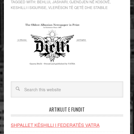
TAGGED WITH:
BEHLUL JASHARI
,
GJENDJEN NË KOSOVË
,
KESHILLI I SIGURISE
,
VLERËSON TË QETË DHE STABILE
ARTIKUJT E FUNDIT
SHPALLET KËSHILLI I FEDERATËS VATRA