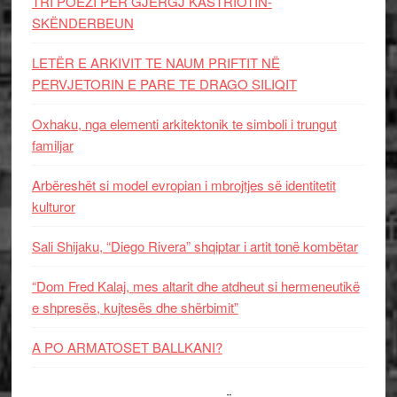
TRI POEZI PËR GJERGJ KASTRIOTIN-
SKËNDERBEUN
LETËR E ARKIVIT TE NAUM PRIFTIT NË
PERVJETORIN E PARE TE DRAGO SILIQIT
Oxhaku, nga elementi arkitektonik te simboli i trungut
familjar
Arbëreshët si model evropian i mbrojtjes së identitetit
kulturor
Sali Shijaku, “Diego Rivera” shqiptar i artit tonë kombëtar
“Dom Fred Kalaj, mes altarit dhe atdheut si hermeneutikë
e shpresës, kujtesës dhe shërbimit”
A PO ARMATOSET BALLKANI?