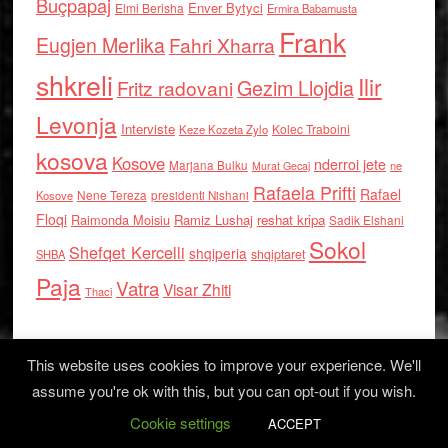
Buçpapaj
Enver Bytyci
Elmi Berisha
Ermira Babamusta
Frank
Eugjen Merlika
Fahri Xharra
shkreli
Ilir
Gezim Llojdia
Fritz radovani
Levonja
Interviste
Kolec Traboini
Keze Kozeta Zylo
kosova
Kosove
nderroi jete
Marjana Bulku
ne
Murat Gecaj
Rafaela Prifti
Rafael
Nene Tereza
Kosove
presidenti Nishani
Floqi
Raimonda Moisiu
Ramiz Lushaj
reshat kripa
Sadik Elshani
Sokol
Shefqet Kercelli
shqiperia
shqiptaret
SHBA
Paja
Vatra
Visar Zhiti
Thaci
This website uses cookies to improve your experience. We'll
assume you're ok with this, but you can opt-out if you wish.
Cookie settings
Log in
ACCEPT