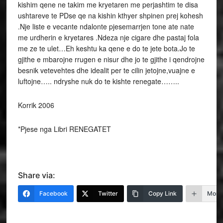
kishim qene ne takim me kryetaren me perjashtim te disa
ushtareve te PDse qe na kishin kthyer shpinen prej kohesh
.Nje liste e vecante ndalonte pjesemarrjen tone ate nate
me urdherin e kryetares .Ndeza nje cigare dhe pastaj fola
me ze te ulet…Eh keshtu ka qene e do te jete bota.Jo te
gjithe e mbarojne rrugen e nisur dhe jo te gjithe i qendrojne
besnik vetevehtes dhe idealit per te cilin jetojne,vuajne e
luftojne….. ndryshe nuk do te kishte renegate……..
Korrik 2006
*Pjese nga Libri RENEGATET
Share via:
Facebook
Twitter
Copy Link
More