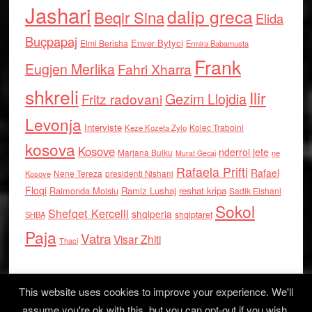
Jashari
dalip greca
Beqir Sina
Elida
Buçpapaj
Enver Bytyci
Elmi Berisha
Ermira Babamusta
Frank
Eugjen Merlika
Fahri Xharra
shkreli
Ilir
Gezim Llojdia
Fritz radovani
Levonja
Interviste
Kolec Traboini
Keze Kozeta Zylo
kosova
Kosove
nderroi jete
Marjana Bulku
ne
Murat Gecaj
Rafaela Prifti
Rafael
Nene Tereza
Kosove
presidenti Nishani
Floqi
Raimonda Moisiu
Ramiz Lushaj
reshat kripa
Sadik Elshani
Sokol
Shefqet Kercelli
shqiperia
shqiptaret
SHBA
Paja
Vatra
Visar Zhiti
Thaci
This website uses cookies to improve your experience. We'll
assume you're ok with this, but you can opt-out if you wish.