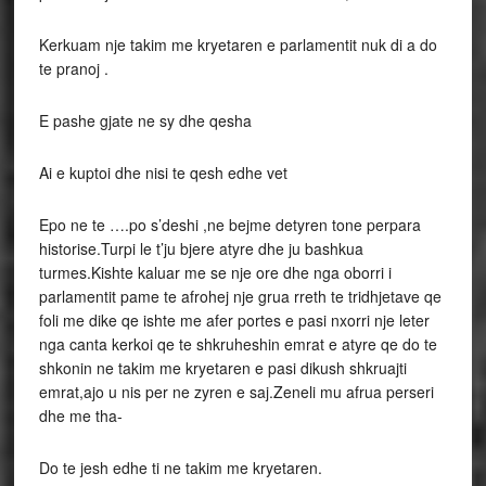
Kerkuam nje takim me kryetaren e parlamentit nuk di a do
te pranoj .
E pashe gjate ne sy dhe qesha
Ai e kuptoi dhe nisi te qesh edhe vet
Epo ne te ….po s’deshi ,ne bejme detyren tone perpara
historise.Turpi le t’ju bjere atyre dhe ju bashkua
turmes.Kishte kaluar me se nje ore dhe nga oborri i
parlamentit pame te afrohej nje grua rreth te tridhjetave qe
foli me dike qe ishte me afer portes e pasi nxorri nje leter
nga canta kerkoi qe te shkruheshin emrat e atyre qe do te
shkonin ne takim me kryetaren e pasi dikush shkruajti
emrat,ajo u nis per ne zyren e saj.Zeneli mu afrua perseri
dhe me tha-
Do te jesh edhe ti ne takim me kryetaren.