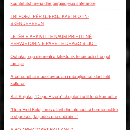
kushtetutshmëria dhe përgjegjësia shtetërore
TRI POEZI PËR GJERGJ KASTRIOTIN-
SKËNDERBEUN
LETËR E ARKIVIT TE NAUM PRIFTIT NË
PERVJETORIN E PARE TE DRAGO SILIQIT
Oxhaku, nga elementi arkitektonik te simboli i trungut
familjar
Arbëreshët si model evropian i mbrojtjes së identitetit
kulturor
Sali Shijaku, “Diego Rivera” shqiptar i artit tonë kombëtar
“Dom Fred Kalaj, mes altarit dhe atdheut si hermeneutikë
e shpresës, kujtesës dhe shërbimit”
A PO ARMATOSET BALLKANI?