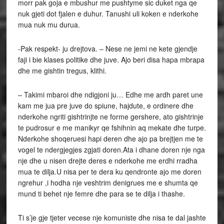
morr pak goja e mbushur me pushtyme sic duket nga qe
nuk gjeti dot fjalen e duhur. Tanushi uli koken e nderkohe
mua nuk mu durua.
-Pak respekt- ju drejtova. – Nese ne jemi ne kete gjendje
faji i bie klases politike dhe juve. Ajo beri disa hapa mbrapa
dhe me gishtin tregus, klithi.
– Takimi mbaroi dhe ndigjoni ju… Edhe me ardh paret une
kam me jua pre juve do spiune, hajdute, e ordinere dhe
nderkohe ngriti gishtrinjte ne forme gershere, ato gishtrinje
te pudrosur e me manikyr qe fshihnin aq mekate dhe turpe.
Nderkohe shoqeruesi hapi deren dhe ajo pa brejtjen me te
vogel te ndergjegjes zgjati doren.Ata i dhane doren nje nga
nje dhe u nisen drejte deres e nderkohe me erdhi rradha
mua te dilja.U nisa per te dera ku qendronte ajo me doren
ngrehur ,i hodha nje veshtrim denigrues me e shumta qe
mund ti behet nje femre dhe para se te dilja i thashe.
Ti s’je gje tjeter vecese nje komuniste dhe nisa te dal jashte