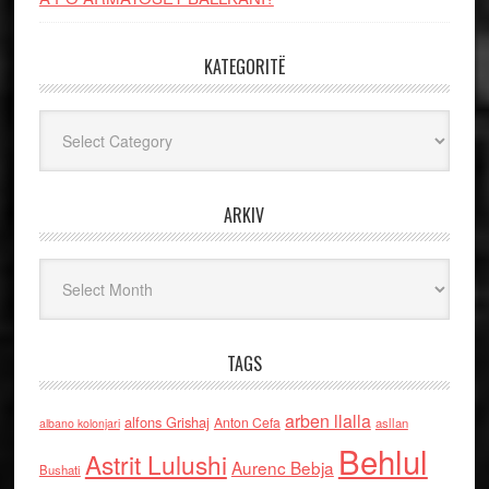
KATEGORITË
Kategoritë
ARKIV
Arkiv
TAGS
arben llalla
alfons Grishaj
Anton Cefa
asllan
albano kolonjari
Behlul
Astrit Lulushi
Aurenc Bebja
Bushati