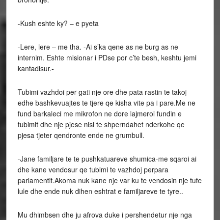
-Kush eshte ky? – e pyeta
-Lere, lere – me tha. -Ai s’ka qene as ne burg as ne
internim. Eshte misionar i PDse por c’te besh, keshtu jemi
kantadisur.-
Tubimi vazhdoi per gati nje ore dhe pata rastin te takoj
edhe bashkevuajtes te tjere qe kisha vite pa i pare.Me ne
fund barkaleci me mikrofon ne dore lajmeroi fundin e
tubimit dhe nje pjese nisi te shperndahet nderkohe qe
pjesa tjeter qendronte ende ne grumbull.
-Jane familjare te te pushkatuareve shumica-me sqaroi ai
dhe kane vendosur qe tubimi te vazhdoj perpara
parlamentit.Akoma nuk kane nje var ku te vendosin nje tufe
lule dhe ende nuk dihen eshtrat e familjareve te tyre..
Mu dhimbsen dhe ju afrova duke i pershendetur nje nga