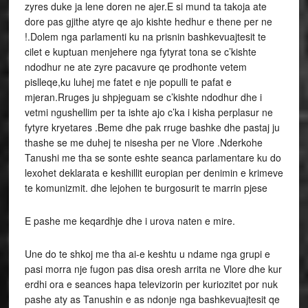
zyres duke ja lene doren ne ajer.E si mund ta takoja ate
dore pas gjithe atyre qe ajo kishte hedhur e thene per ne
!.Dolem nga parlamenti ku na prisnin bashkevuajtesit te
cilet e kuptuan menjehere nga fytyrat tona se c’kishte
ndodhur ne ate zyre pacavure qe prodhonte vetem
pislleqe,ku luhej me fatet e nje populli te pafat e
mjeran.Rruges ju shpjeguam se c’kishte ndodhur dhe i
vetmi ngushellim per ta ishte ajo c’ka i kisha perplasur ne
fytyre kryetares .Beme dhe pak rruge bashke dhe pastaj ju
thashe se me duhej te nisesha per ne Vlore .Nderkohe
Tanushi me tha se sonte eshte seanca parlamentare ku do
lexohet deklarata e keshillit europian per denimin e krimeve
te komunizmit. dhe lejohen te burgosurit te marrin pjese
E pashe me keqardhje dhe i urova naten e mire.
Une do te shkoj me tha ai-e keshtu u ndame nga grupi e
pasi morra nje fugon pas disa oresh arrita ne Vlore dhe kur
erdhi ora e seances hapa televizorin per kuriozitet por nuk
pashe aty as Tanushin e as ndonje nga bashkevuajtesit qe