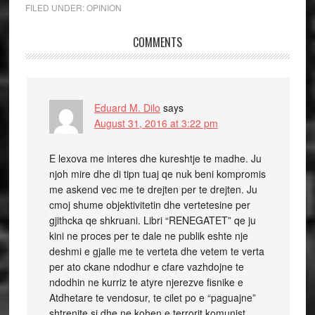
FILED UNDER:
OPINION
COMMENTS
Eduard M. Dilo
says
August 31, 2016 at 3:22 pm
E lexova me interes dhe kureshtje te madhe. Ju
njoh mire dhe di tipn tuaj qe nuk beni kompromis
me askend vec me te drejten per te drejten. Ju
cmoj shume objektivitetin dhe vertetesine per
gjithcka qe shkruani. Libri “RENEGATET” qe ju
kini ne proces per te dale ne publik eshte nje
deshmi e gjalle me te verteta dhe vetem te verta
per ato ckane ndodhur e cfare vazhdojne te
ndodhin ne kurriz te atyre njerezve fisnike e
Atdhetare te vendosur, te cilet po e “paguajne”
shtrenjte si dhe ne kohen e terrorit komunist