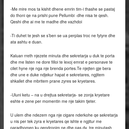
-Me mire mos ta kishit dhene emrin tim-i thashe se pastaj
do thoni qe na prishi pune Pellumbi -dhe nisa te qesh.
Qeshi dhe ai me te madhe dhe vazhdoi
-Ti duhet te jesh se s’ben se ua perplas troc ne fytyre dhe
ata ashtu e duan.
Kaluan rreth njezete minuta dhe sekretarja u duk te porta
dhe me listen ne dore filloi te lexoj emrat e personave te
cilet hyne nje nga nje brenda portes.Te njejten gje bera
dhe une e duke ndjekur hapat e sekretares, ngjitem
shkallet dhe mbritem prane zyres se kryetares.
-Uluni ketu – na u drejtua sekretarja- se zonja kryetare
eshte e zene per momentin me nje takim tjeter.
U ulem dhe ndezem nga nje cigare nderkohe qe sekretarja
u nis per tek zyra e kryetares qe ishte e ngjitur me
paradhomen ku qendronim ne dhe pas dy, tre minutash