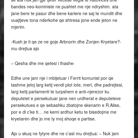
bandes neo-koministe ne pushtet me nje ndryshim. ata
jane bere te pasur dhe bene kariere ne saj te mundit dhe
vuajtjeve tona nderkohe qe shtresa jone ende jeton ne
mjerim.
-Kush je ti qe ze ne goje Arbnorin dhe Zonjen Kryetare?-
mu drejtua ajo
– Qesha dhe me qetesi i thashe-
Edhe une jam nje i mbijetuar i Ferrit komunist por qe
tashme jetoj larg ketij vendi plot lote, meri, dhe padrejtesi,
larg ketij parlamenti te turpshem e anti-njerezor ku
deputetet e persekutuar jane nen urdherat e deputeteve
persekutues e qe sebashku zbatojne skenarin e R.Alise,
por e di c’ke ti… ne kemi ardhur ketu te bisedojme me
kryetaren dhe jo me ty moj shoqe e partise.
Ajo u skuq ne fytyre dhe ne c’ast mu drejtua: – Nuk jam