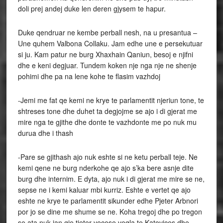
doli prej andej duke len deren gjysem te hapur.
Duke qendruar ne kembe perball nesh, na u presantua –
Une quhem Valbona Collaku. Jam edhe une e persekutuar
si ju. Kam patur ne burg Xhaxhain Qaniun, besoj e njifni
dhe e keni degjuar. Tundem koken nje nga nje ne shenje
pohimi dhe pa na lene kohe te flasim vazhdoj
-Jemi me fat qe kemi ne krye te parlamentit njeriun tone, te
shtreses tone dhe duhet ta degjojme se ajo i di gjerat me
mire nga te gjithe dhe donte te vazhdonte me po nuk mu
durua dhe i thash
-Pare se gjithash ajo nuk eshte si ne ketu perball teje. Ne
kemi qene ne burg nderkohe qe ajo s’ka bere asnje dite
burg dhe internim. E dyta, ajo nuk i di gjerat me mire se ne,
sepse ne i kemi kaluar mbi kurriz. Eshte e vertet qe ajo
eshte ne krye te parlamentit sikunder edhe Pjeter Arbnori
por jo se dine me shume se ne. Koha tregoj dhe po tregon
se ata nuk jan gje tjeter vecese vegla te Katovices dhe