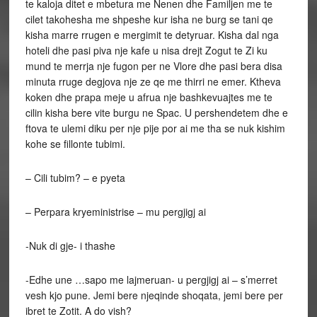
te kaloja ditet e mbetura me Nenen dhe Familjen me te
cilet takohesha me shpeshe kur isha ne burg se tani qe
kisha marre rrugen e mergimit te detyruar. Kisha dal nga
hoteli dhe pasi piva nje kafe u nisa drejt Zogut te Zi ku
mund te merrja nje fugon per ne Vlore dhe pasi bera disa
minuta rruge degjova nje ze qe me thirri ne emer. Ktheva
koken dhe prapa meje u afrua nje bashkevuajtes me te
cilin kisha bere vite burgu ne Spac. U pershendetem dhe e
ftova te ulemi diku per nje pije por ai me tha se nuk kishim
kohe se fillonte tubimi.
– Cili tubim? – e pyeta
– Perpara kryeministrise – mu pergjigj ai
-Nuk di gje- i thashe
-Edhe une …sapo me lajmeruan- u pergjigj ai – s’merret
vesh kjo pune. Jemi bere njeqinde shoqata, jemi bere per
ibret te Zotit. A do vish?