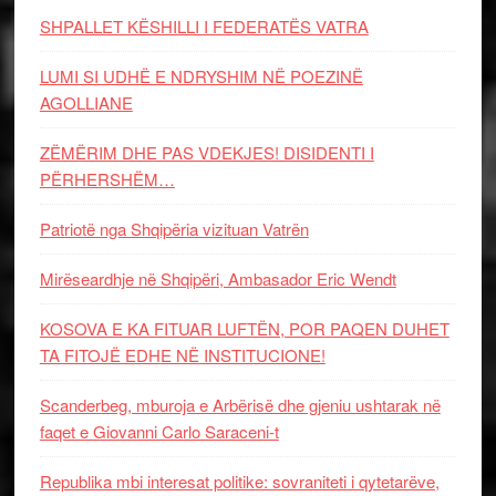
SHPALLET KËSHILLI I FEDERATËS VATRA
LUMI SI UDHË E NDRYSHIM NË POEZINË
AGOLLIANE
ZËMËRIM DHE PAS VDEKJES! DISIDENTI I
PËRHERSHËM…
Patriotë nga Shqipëria vizituan Vatrën
Mirëseardhje në Shqipëri, Ambasador Eric Wendt
KOSOVA E KA FITUAR LUFTËN, POR PAQEN DUHET
TA FITOJË EDHE NË INSTITUCIONE!
Scanderbeg, mburoja e Arbërisë dhe gjeniu ushtarak në
faqet e Giovanni Carlo Saraceni-t
Republika mbi interesat politike: sovraniteti i qytetarëve,