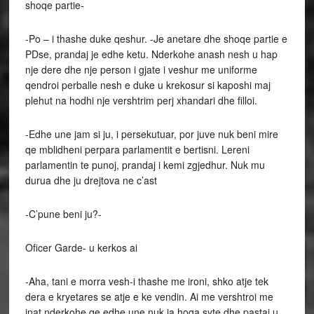
shoqe partie-
-Po – i thashe duke qeshur. -Je anetare dhe shoqe partie e
PDse, prandaj je edhe ketu. Nderkohe anash nesh u hap
nje dere dhe nje person i gjate i veshur me uniforme
qendroi perballe nesh e duke u krekosur si kaposhi maj
plehut na hodhi nje vershtrim perj xhandari dhe filloi.
-Edhe une jam si ju, i persekutuar, por juve nuk beni mire
qe mblidheni perpara parlamentit e bertisni. Lereni
parlamentin te punoj, prandaj i kemi zgjedhur. Nuk mu
durua dhe ju drejtova ne c’ast
-C’pune beni ju?-
Oficer Garde- u kerkos ai
-Aha, tani e morra vesh-i thashe me ironi, shko atje tek
dera e kryetares se atje e ke vendin. Ai me vershtroi me
inat nderkohe qe edhe une nuk ja hoqa syte dhe pastaj u