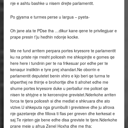
nje e ashtu bashke u nisem drejte parlamentit.
Po gjysma e turmes perse u largua – pyeta-
Oh jane ata te PDse tha …dikur kane qene te privilegjuar e
prape presin t’ju hedhin ndonje kocke.
Me ne fund arritem perpara portes kryesore te parlamentit
ku na priste nje rresht policesh me shkopinjte e gomes qe
here here i tundnin per te na frikesuar por edhe per te
kenaqur instiktin e tyre prej xhandari.Ne oborrin e
parlamentit deputetet benin xhiro e kjo beri qe turma te
shperthej ne thirrje e brohoritje dhe ti afrohet edhe me
shume portes kryesore duke u perballur me policet qe
nisen te shtyjne e te kercenojne grevistet.Nderkohe arriten
forca te tjera policesh si dhe mediat e shkruara dhe ato
vizive.U shkeputa nga grumbulli i grevisteve dhe ju afrova
nje gazetareje dhe fillova ti flas per greven dhe kerkesat e
saj.Te njeten gje bene edhe disa greviste te tjere.Nderkohe
prane meje u afrua Zenel Hoxha dhe me tha;