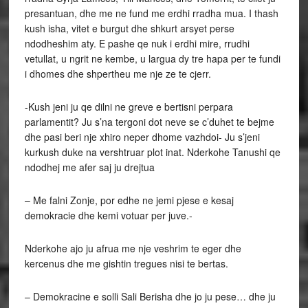
presantuan, dhe me ne fund me erdhi rradha mua. I thash
kush isha, vitet e burgut dhe shkurt arsyet perse
ndodheshim aty. E pashe qe nuk i erdhi mire, rrudhi
vetullat, u ngrit ne kembe, u largua dy tre hapa per te fundi
i dhomes dhe shpertheu me nje ze te cjerr.
-Kush jeni ju qe dilni ne greve e bertisni perpara
parlamentit? Ju s’na tergoni dot neve se c’duhet te bejme
dhe pasi beri nje xhiro neper dhome vazhdoi- Ju s’jeni
kurkush duke na vershtruar plot inat. Nderkohe Tanushi qe
ndodhej me afer saj ju drejtua
– Me falni Zonje, por edhe ne jemi pjese e kesaj
demokracie dhe kemi votuar per juve.-
Nderkohe ajo ju afrua me nje veshrim te eger dhe
kercenus dhe me gishtin tregues nisi te bertas.
– Demokracine e solli Sali Berisha dhe jo ju pese… dhe ju