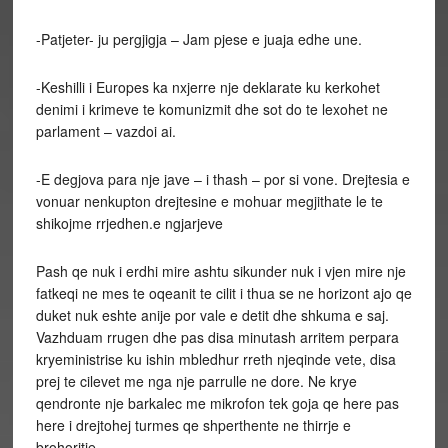
-Patjeter- ju pergjigja – Jam pjese e juaja edhe une.
-Keshilli i Europes ka nxjerre nje deklarate ku kerkohet
denimi i krimeve te komunizmit dhe sot do te lexohet ne
parlament – vazdoi ai.
-E degjova para nje jave – i thash – por si vone. Drejtesia e
vonuar nenkupton drejtesine e mohuar megjithate le te
shikojme rrjedhen.e ngjarjeve
Pash qe nuk i erdhi mire ashtu sikunder nuk i vjen mire nje
fatkeqi ne mes te oqeanit te cilit i thua se ne horizont ajo qe
duket nuk eshte anije por vale e detit dhe shkuma e saj.
Vazhduam rrugen dhe pas disa minutash arritem perpara
kryeministrise ku ishin mbledhur rreth njeqinde vete, disa
prej te cilevet me nga nje parrulle ne dore. Ne krye
qendronte nje barkalec me mikrofon tek goja qe here pas
here i drejtohej turmes qe shperthente ne thirrje e
brohoritje.