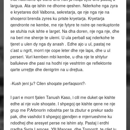
largua. Ata qe ishin ne dhome qeshen. Nderkohe nga zyra
e kryetares doli Valbona, sekretarja, qe nje nga nje na
shoqeroi brenda zyres ku priste kryetarja. Kryetarja
qendronte ne kembe, me nje fytyre te nxire qe nenkuptonte
se stuhia nuk ishte e larget. Na dha doren, nje nga nje, dhe
na beri me shenje te ulemi. U ula perball saj nderkohe te
tjeret u ulen dy nga dy anash . Edhe ajo u ul, pastaj ne
c’ast u ngrit, morri nje cope leter dhe nje laps, dhe u ul
perseri. Vuri kemben mbi kembe, u dha nje te shtytur
ballukeve dhe pasi na hodhi nje veshtrim qe reflektonte
qarte urrejtje dhe denigrim na u drejtua.
-Kush jeni ju? Cilen shoqate perfaqsoni?-
I pari e morri fjalen Tanush Kaso, i cili me duket qe kishte
edhe ai nje vule shoqate. I shpegoj qe kishte qene ne nje
grup me P.Arbnorin ndoshta per ta zbutur e prekur sado
pak, dhe vashdoi ti shpegoj gjendjen e mjerrueshme ku
ndodhej dhe aresyet perse ne ishim aty. Pastaj i erdhi
rradha Syrja Lamces, Ylli Mances, dhe Tomorrit, te cilet ju