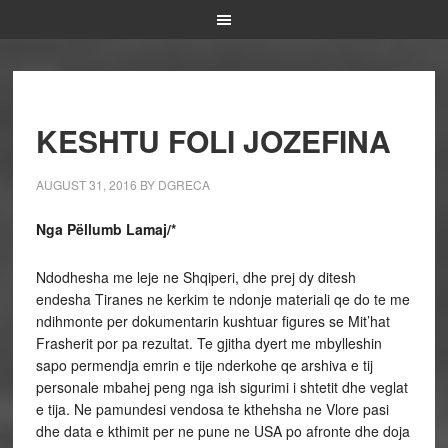
KESHTU FOLI JOZEFINA
AUGUST 31, 2016
BY
DGRECA
Nga Pëllumb Lamaj/*
Ndodhesha me leje ne Shqiperi, dhe prej dy ditesh
endesha Tiranes ne kerkim te ndonje materiali qe do te me
ndihmonte per dokumentarin kushtuar figures se Mit’hat
Frasherit por pa rezultat. Te gjitha dyert me mbylleshin
sapo permendja emrin e tije nderkohe qe arshiva e tij
personale mbahej peng nga ish sigurimi i shtetit dhe veglat
e tija. Ne pamundesi vendosa te kthehsha ne Vlore pasi
dhe data e kthimit per ne pune ne USA po afronte dhe doja