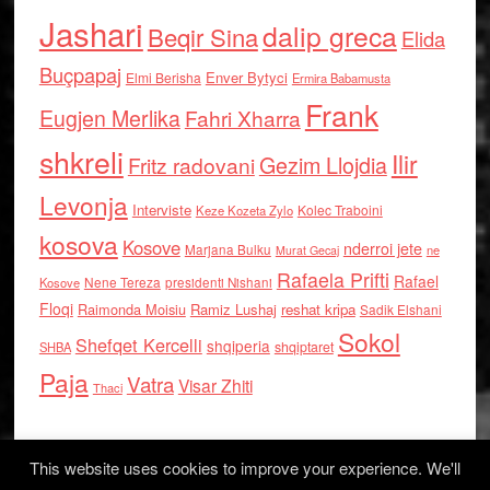
Jashari
dalip greca
Beqir Sina
Elida
Buçpapaj
Enver Bytyci
Elmi Berisha
Ermira Babamusta
Frank
Eugjen Merlika
Fahri Xharra
shkreli
Ilir
Gezim Llojdia
Fritz radovani
Levonja
Interviste
Kolec Traboini
Keze Kozeta Zylo
kosova
Kosove
nderroi jete
Marjana Bulku
ne
Murat Gecaj
Rafaela Prifti
Rafael
Nene Tereza
Kosove
presidenti Nishani
Floqi
Raimonda Moisiu
Ramiz Lushaj
reshat kripa
Sadik Elshani
Sokol
Shefqet Kercelli
shqiperia
shqiptaret
SHBA
Paja
Vatra
Visar Zhiti
Thaci
This website uses cookies to improve your experience. We'll