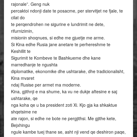
rajonale”. Geng nuk
percaktoi ndonji date te posacme, per stervitjet ne fjale, te
cilat do
te perqendrohen ne sigurine e lundrimit ne dete,
rifurnizimin,
misionin shoqnues, si edhe me gjuetje me arme.
Si Kina edhe Rusia jane anetare te perhereshme te
Keshillit te
Sigurimit te Kombeve te Bashkueme dhe kane
marredhanje te ngushta
diplomatike, ekonomike dhe ushtarake, dhe tradicionalisht,
Kina mvaret
ndaj Rusise per armet ma moderne.
Kina, gjithnji e ma shume, ka vu ne dukje aftesine e saj
ushtarake, qe
nga koha qe u ba president zoti Xi. Kjo gja ka shkaktue
shqetsime ne
ate rajon, si edhe ne bote ne pergjithsi. Me gjithe kete,
Bejxhingu
ngule kambe tuej thane se, asht nji vend qe deshiron paqe,