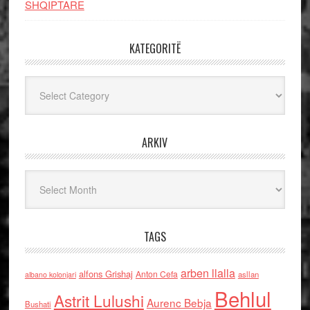
SHQIPTARE
KATEGORITË
Kategoritë
ARKIV
Arkiv
TAGS
arben llalla
alfons Grishaj
Anton Cefa
asllan
albano kolonjari
Behlul
Astrit Lulushi
Aurenc Bebja
Bushati