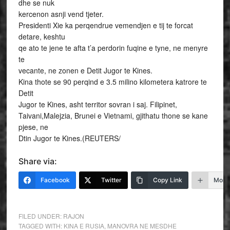
dhe se nuk
kercenon asnji vend tjeter.
Presidenti Xie ka perqendrue vemendjen e tij te forcat
detare, keshtu
qe ato te jene te afta t’a perdorin fuqine e tyne, ne menyre
te
vecante, ne zonen e Detit Jugor te Kines.
Kina thote se 90 perqind e 3.5 milino kilometera katrore te
Detit
Jugor te Kines, asht territor sovran i saj. Filipinet,
Taivani,Malejzia, Brunei e Vietnami, gjithatu thone se kane
pjese, ne
Dtin Jugor te Kines.(REUTERS/
Share via:
Facebook
Twitter
Copy Link
More
FILED UNDER:
RAJON
TAGGED WITH:
KINA E RUSIA
,
MANOVRA NE MESDHE