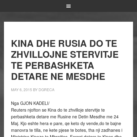
KINA DHE RUSIA DO TE
ZHVILLOJNE STERVITJE
TE PERBASHKETA
DETARE NE MESDHE
MAY 6, 2015
BY
DGRECA
Nga GJON KADELI/
Reuters njofton se Kina do te zhvilloje stervitje te
perbashketa detare me Rusine ne Detin Mesdhe me 24
Maj. Kjo eshte hera e pare, qe keto dy vende,do te bajne
manovra te tilla, ne kete pjese te botes, tha nji zadhanes i
Ministrise Kineze te Mbrojtjes. Forcat detare te Kines dhe