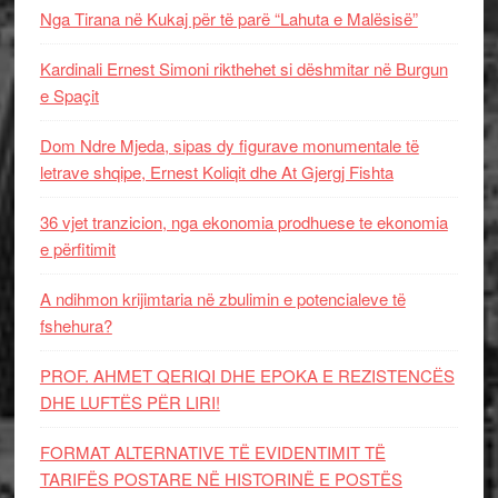
Nga Tirana në Kukaj për të parë “Lahuta e Malësisë”
Kardinali Ernest Simoni rikthehet si dëshmitar në Burgun
e Spaçit
Dom Ndre Mjeda, sipas dy figurave monumentale të
letrave shqipe, Ernest Koliqit dhe At Gjergj Fishta
36 vjet tranzicion, nga ekonomia prodhuese te ekonomia
e përfitimit
A ndihmon krijimtaria në zbulimin e potencialeve të
fshehura?
PROF. AHMET QERIQI DHE EPOKA E REZISTENCЁS
DHE LUFTЁS PЁR LIRI!
FORMAT ALTERNATIVE TË EVIDENTIMIT TË
TARIFËS POSTARE NË HISTORINË E POSTËS