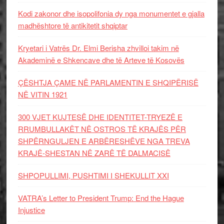
Kodi zakonor dhe isopolifonia dy nga monumentet e gjalla
madhështore të antikitetit shqiptar
Kryetari i Vatrës Dr. Elmi Berisha zhvilloi takim në
Akademinë e Shkencave dhe të Arteve të Kosovës
ÇËSHTJA ÇAME NË PARLAMENTIN E SHQIPËRISË
NË VITIN 1921
300 VJET KUJTESË DHE IDENTITET-TRYEZË E
RRUMBULLAKËT NË OSTROS TË KRAJËS PËR
SHPËRNGULJEN E ARBËRESHËVE NGA TREVA
KRAJË-SHESTAN NË ZARË TË DALMACISË
SHPOPULLIMI, PUSHTIMI I SHEKULLIT XXI
VATRA’s Letter to President Trump: End the Hague
Injustice