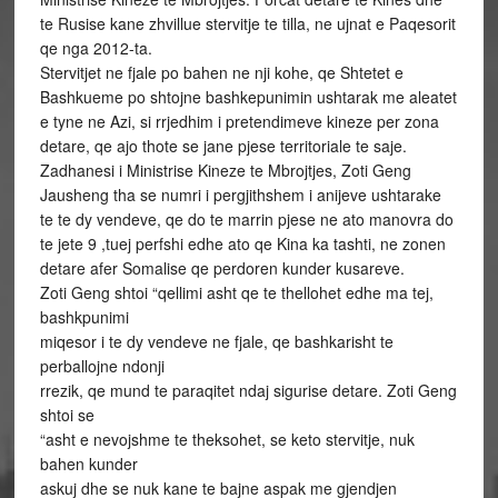
te Rusise kane zhvillue stervitje te tilla, ne ujnat e Paqesorit
qe nga 2012-ta.
Stervitjet ne fjale po bahen ne nji kohe, qe Shtetet e
Bashkueme po shtojne bashkepunimin ushtarak me aleatet
e tyne ne Azi, si rrjedhim i pretendimeve kineze per zona
detare, qe ajo thote se jane pjese territoriale te saje.
Zadhanesi i Ministrise Kineze te Mbrojtjes, Zoti Geng
Jausheng tha se numri i pergjithshem i anijeve ushtarake
te te dy vendeve, qe do te marrin pjese ne ato manovra do
te jete 9 ,tuej perfshi edhe ato qe Kina ka tashti, ne zonen
detare afer Somalise qe perdoren kunder kusareve.
Zoti Geng shtoi “qellimi asht qe te thellohet edhe ma tej,
bashkpunimi
miqesor i te dy vendeve ne fjale, qe bashkarisht te
perballojne ndonji
rrezik, qe mund te paraqitet ndaj sigurise detare. Zoti Geng
shtoi se
“asht e nevojshme te theksohet, se keto stervitje, nuk
bahen kunder
askuj dhe se nuk kane te bajne aspak me gjendjen