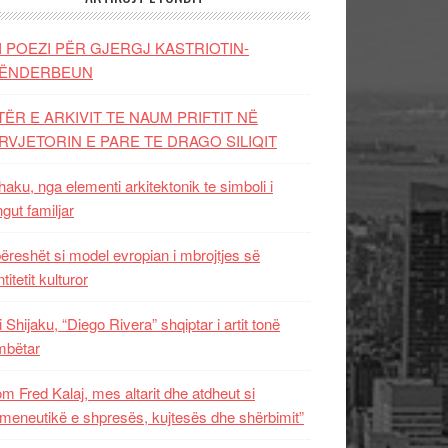
I POEZI PËR GJERGJ KASTRIOTIN-
ËNDERBEUN
TËR E ARKIVIT TE NAUM PRIFTIT NË
RVJETORIN E PARE TE DRAGO SILIQIT
aku, nga elementi arkitektonik te simboli i
ngut familjar
ëreshët si model evropian i mbrojtjes së
titetit kulturor
i Shijaku, “Diego Rivera” shqiptar i artit tonë
mbëtar
m Fred Kalaj, mes altarit dhe atdheut si
meneutikë e shpresës, kujtesës dhe shërbimit”