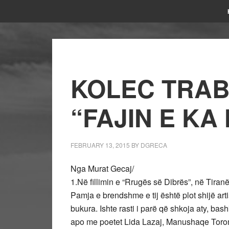
KOLEC TRABO
“FAJIN E K
FEBRUARY 13, 2015
BY
DGRECA
Nga Murat Gecaj/
1.Në fillimin e “Rrugës së Dibrës”, në Tir
Pamja e brendshme e tij është plot shijë arti
bukura. Ishte rasti i parë që shkoja aty, ba
apo me poetet Lida Lazaj, Manushaqe Toromani