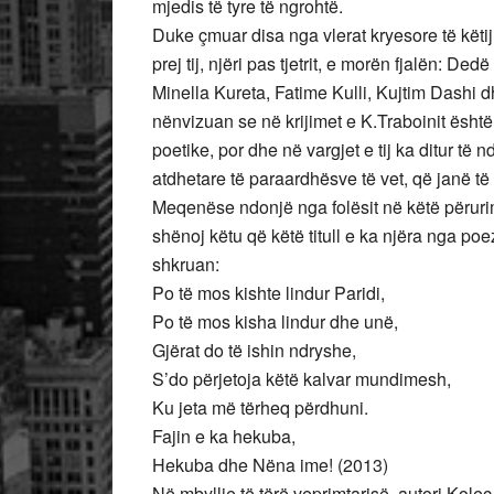
mjedis të tyre të ngrohtë.
Duke çmuar disa nga vlerat kryesore të këtij
prej tij, njëri pas tjetrit, e morën fjalën: De
Minella Kureta, Fatime Kulli, Kujtim Dashi dhe
nënvizuan se në krijimet e K.Traboinit është
poetike, por dhe në vargjet e tij ka ditur të 
atdhetare të paraardhësve të vet, që janë të
Meqenëse ndonjë nga folësit në këtë përurim
shënoj këtu që këtë titull e ka njëra nga poezi
shkruan:
Po të mos kishte lindur Paridi,
Po të mos kisha lindur dhe unë,
Gjërat do të ishin ndryshe,
S’do përjetoja këtë kalvar mundimesh,
Ku jeta më tërheq përdhuni.
Fajin e ka hekuba,
Hekuba dhe Nëna ime! (2013)
Në mbyllje të tërë veprimtarisë, autori Kolec 