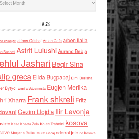
TAGS
arben llalla
alfons Grishaj
Anton Cefa
no kolonjari
Astrit Lulushi
Aurenc Bebja
an Bushati
ehlul Jashari
Beqir Sina
alip greca
Elida Buçpapaj
Elmi Berisha
Eugjen Merlika
er Bytyci
Ermira Babamusta
Frank shkreli
hri Xharra
Fritz
Ilir Levonja
Gezim Llojdia
dovani
kosova
rviste
Kolec Traboini
Keze Kozeta Zylo
sove
nderroi jete
Marjana Bulku
ne Kosove
Murat Gecaj