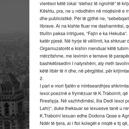
vlerësoi këtë lokal “stehez të ngrohtë” të kri
Kështu, pra, ne u ndodhëm në miqësinë e mja
dhe publicistikë. Për të gjithë ne, “sebebqari
librave. Ai na kishte ftuar me dashamirësi, që
titullin paksa intrigues, “Fajin e ka Hekuba
katër pjesë. Në hyrje të vëllimit, ka shkruar
Organiuzatorët e kishin menduar këtë tubim 
mërzitshme, me leximin e temave të parapërg
bashkëbisedim I natyrshëm, aty rreth tavolin
këtë libër të ri dhe, në përgjitësi, për krijimt
2.
I pari e mori fjalën e mirëseardhjes shkrimta
lexoi poezinë e frymëzuar të K.Traboinit, që 
Rreshpja. Në vazhhdimësi, Ilia Dedi lexoi po
Lahi)”, duke theksuar se lexuesve tanë u nev
K.Traboini lexuan edhe Dodona Qose e Agron 
Ndër të tjera, ai i ftoi kolegët e miqtë e tij q