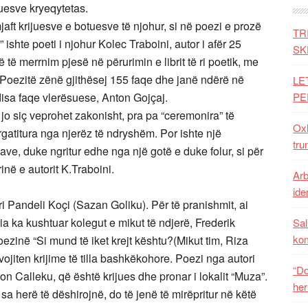
juesve kryeqytetas.
ft krijuesve e botuesve të njohur, si në poezi e prozë
TR
” ishte poeti i njohur Kolec Traboini, autor i afër 25
SK
 të merrnim pjesë në përurimin e librit të ri poetik, me
”. Poezitë zënë gjithësej 155 faqe dhe janë ndërë në
LE
 disa faqe vlerësuese, Anton Gojçaj.
PE
jo siç veprohet zakonisht, pra pa “ceremonira” të
Oxh
atitura nga njerëz të ndryshëm. Por ishte një
tru
ave, duke ngritur edhe nga një gotë e duke folur, si për
arinë e autorit K.Traboini.
Arb
iden
ri Pandeli Koçi (Sazan Goliku). Për të pranishmit, ai
ia ka kushtuar kolegut e mikut të ndjerë, Frederik
Sal
ko
ezinë “Si mund të iket krejt kështu?(Mikut tim, Riza
ojiten krijime të tilla bashkëkohore. Poezi nga autori
“Do
Calleku, që është krijues dhe pronar i lokalit “Muza”.
her
ë, sa herë të dëshirojnë, do të jenë të mirëpritur në këtë