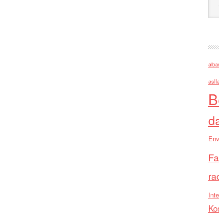
alba
asll
B
d
Env
Fa
ra
Inte
Ko