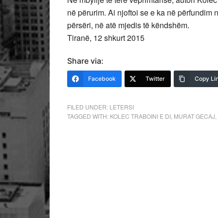
në përurim. Ai njoftoi se e ka në përfundim 
përsëri, në atë mjedis të këndshëm.
Tiranë, 12 shkurt 2015
Share via:
Facebook
Twitter
Copy Li
FILED UNDER:
LETERSI
TAGGED WITH:
KOLEC TRABOINI E DI
,
MURAT GECAJ
,