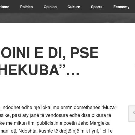
Home
Politics
Opinion
Culture
Sports
Economy
INI E DI, PSE
A HEKUBA”…
anë, ndodhet edhe një lokal me emrin domethënës “Muza”.
stike, pasi aty janë të vendosura edhe disa piktura të
shkë me mikun tim, publicistin e poetin Jaho Margjeka
 etj. Ndoshta, kushte të drejtë një mik i yni, i cili e