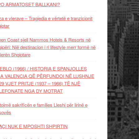
PO ARMATOSET BALLKANI?
za e vlerave – Tragjedia e vërtetë e tranzicionit
iptar
en Coast sjell Nammos Hotels & Resorts në
ipëri: Një destinacion i ri lifestyle merr formë në
ierën Shqiptare
EBLO (1966) / HISTORIA E SPANJOLLES
A VALENCIA QË PËRFUNDOI NË LUSHNJE
29 VJET PRITJE (1937 – 1966) TË NJË
LEFONATE NGA DY MOTRAT
tojmë sakrificën e familjes Lleshi për lirinë e
sovës
AÇI NUK E MPOSHTI SHPIRTIN