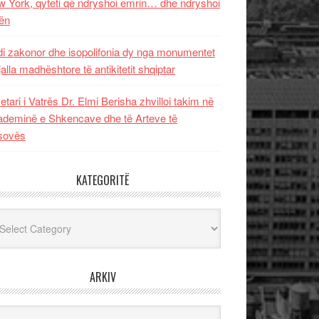
 York, qyteti që ndryshoi emrin… dhe ndryshoi
ën
i zakonor dhe isopolifonia dy nga monumentet
jalla madhështore të antikitetit shqiptar
etari i Vatrës Dr. Elmi Berisha zhvilloi takim në
deminë e Shkencave dhe të Arteve të
sovës
KATEGORITË
egoritë
ARKIV
iv