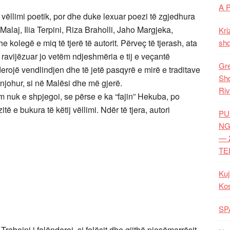
A 
 vëllimi poetik, por dhe duke lexuar poezi të zgjedhura
dë Malaj, Ilia Terpini, Riza Braholli, Jaho Margjeka,
Kri
 kolegë e miq të tjerë të autorit. Përveç të tjerash, ata
shq
 ravijëzuar jo vetëm ndjeshmëria e tij e veçantë
Gre
nderojë vendlindjen dhe të jetë pasqyrë e mirë e traditave
Shq
 njohur, si në Malësi dhe më gjerë.
Riv
 nuk e shpjegoi, se përse e ka “fajin” Hekuba, po
të e bukura të këtij vëllimi. Ndër të tjera, autori
PU
NG
— 
TE
Kuj
Ko
SP
Traboini i falënderoi, si folësit dhe gjithë pjesëmarrësit