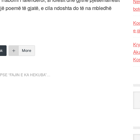
New
një poemë të gjatë, e cila ndoshta do të na mbledhë
bot
Kod
e g
Kry
nk
More
Aka
Ko
PSE “FAJIN E KA HEKUBA”…
Kat
Ark