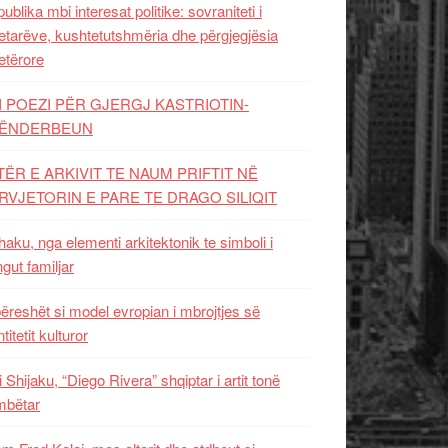
ublika mbi interesat politike: sovraniteti i
etarëve, kushtetutshmëria dhe përgjegjësia
etërore
I POEZI PËR GJERGJ KASTRIOTIN-
ËNDERBEUN
TËR E ARKIVIT TE NAUM PRIFTIT NË
RVJETORIN E PARE TE DRAGO SILIQIT
aku, nga elementi arkitektonik te simboli i
ngut familjar
ëreshët si model evropian i mbrojtjes së
titetit kulturor
i Shijaku, “Diego Rivera” shqiptar i artit tonë
mbëtar