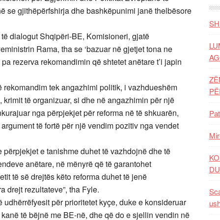
anë se gjithëpërfshirja dhe bashkëpunimi janë thelbësore
SH
 të dialogut Shqipëri-BE, Komisioneri, gjatë
LU
ministrin Rama, tha se ‘bazuar në gjetjet tona ne
AG
pa rezerva rekomandimin që shtetet anëtare t’i japin
ZË
ëtë rekomandim tek angazhimi politik, i vazhdueshëm
P
, krimit të organizuar, si dhe në angazhimin për një
nkurajuar nga përpjekjet për reforma në të shkuarën,
Pat
 argument të fortë për një vendim pozitiv nga vendet
Mir
he përpjekjet e tanishme duhet të vazhdojnë dhe të
KO
ë vendeve anëtare, në mënyrë që të garantohet
DU
tit të së drejtës këto reforma duhet të jenë
 drejt rezultateve”, tha Fyle.
Sca
të udhërrëfyesit për prioritetet kyçe, duke e konsideruar
ush
kanë të bëjnë me BE-në, dhe që do e sjellin vendin në