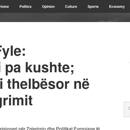
Home
Politics
Opinion
Culture
Sports
Economy
yle:
pa kushte;
 thelbësor në
grimit
sioneri për Zgjerimin dhe Politikat Evropiane të