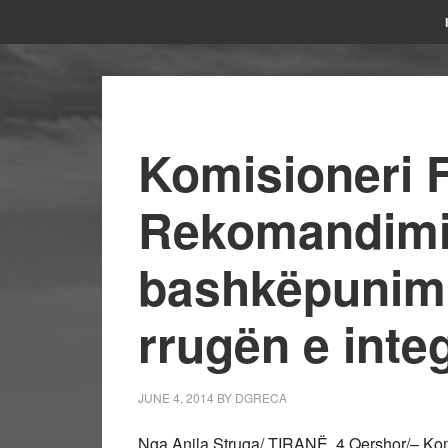
Komisioneri F
Rekomandimi 
bashkëpunimi
rrugën e inte
JUNE 4, 2014
BY
DGRECA
Nga Anila Struga/ TIRANË, 4 Qershor/– Komi