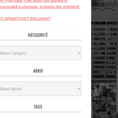
m Fred Kalaj, mes altarit dhe atdheut si
meneutikë e shpresës, kujtesës dhe shërbimit”
PO ARMATOSET BALLKANI?
KATEGORITË
egoritë
ARKIV
iv
TAGS