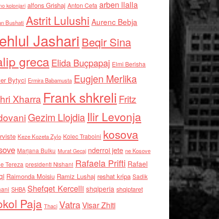
arben llalla
alfons Grishaj
Anton Cefa
no kolonjari
Astrit Lulushi
Aurenc Bebja
an Bushati
ehlul Jashari
Beqir Sina
alip greca
Elida Buçpapaj
Elmi Berisha
Eugjen Merlika
er Bytyci
Ermira Babamusta
Frank shkreli
hri Xharra
Fritz
Ilir Levonja
Gezim Llojdia
dovani
kosova
rviste
Kolec Traboini
Keze Kozeta Zylo
sove
nderroi jete
Marjana Bulku
ne Kosove
Murat Gecaj
Rafaela Prifti
Rafael
e Tereza
presidenti Nishani
qi
Raimonda Moisiu
Ramiz Lushaj
reshat kripa
Sadik
Shefqet Kercelli
shqiperia
hani
shqiptaret
SHBA
kol Paja
Vatra
Visar Zhiti
Thaci