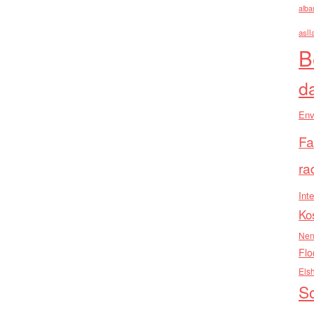
alba
asll
B
d
Env
Fa
ra
Inte
Ko
Nen
Flo
Els
So