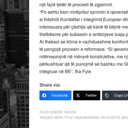
një fazë tjetër të procesit të zgjerimit.
“Po ashtu kam mirëpritur synimin e qeverisë p
si Këshilli Kombëtar i Integrimit Europian dhe
interesuara për çështje që kanë të bëjnë m
thelbësore për suksesin e ambicjeve tuaja p
Ai theksoi se klima e vazhdueshme konfron
të pengojë procesin e reformave. “Si qeveri
ndërveprojnë në mënyrë konstruktive, me nj
përkushtuar që të punojmë së bashku me Sh
integruar në BE”, tha Fyle
Share via:
Facebook
Twitter
Copy Li
FILED UNDER:
RAJON
TAGGED WITH:
FYLE: REKOMANDIMI
,
PA KUSHTE; BA