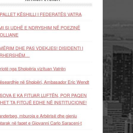
PALLET KËSHILLI I FEDERATËS VATRA
MI SI UDHË E NDRYSHIM NË POEZINË
OLLIANE
MËRIM DHE PAS VDEKJES! DISIDENTI I
ËRHERSHËM…
riotë nga Shqipëria vizituan Vatrën
ëseardhje në Shqipëri, Ambasador Eric Wendt
SOVA E KA FITUAR LUFTËN, POR PAQEN
HET TA FITOJË EDHE NË INSTITUCIONE!
nderbeg, mburoja e Arbërisë dhe gjeniu
tarak në faqet e Giovanni Carlo Saraceni-t