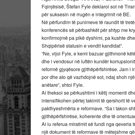
Fqinjësisë, Štefan Fyle deklaroi sot në Tir
për suksesin në rrugën e integrimit në BE.
Në përfundim të punimeve të raundit të tretë
konferencës së përbashkët për shtyp me krye
konfirmojmë pa pikë dyshimi, pa kushte dhe 
Shqipërisë statusin e vendit kandidat”.
“Ne, vijoi Fyle, e kemi bazuar gjithmonë k
dhe i vendosur në luftën kundër korrupsionit
reformë gjyqësore gjithëpërfshirëse. Jam i i
por dhe ato që vazhdojnë sot, ndaj shoh një
anëtare”, shtoi Fyle.
Ai theksoi se përkushtimi i këtij momenti d
intensifikohen përtej takimit të qershorit t
pakthyeshmëria e reformave. “Sa i takon shte
gjithëpërfshirëse, koherente dhe të orientuara
Ai iu referua miratimit së fundi nga qeveria 
një dokument të reformave të mëtejshme që 