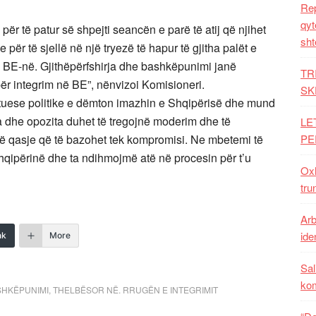
Rep
qyt
ër të patur së shpejti seancën e parë të atij që njihet
sht
 për të sjellë në një tryezë të hapur të gjitha palët e
e BE-në. Gjithëpërfshirja dhe bashkëpunimi janë
TR
ër integrim në BE”, nënvizoi Komisioneri.
SK
tuese politike e dëmton imazhin e Shqipërisë dhe mund
a dhe opozita duhet të tregojnë moderim dhe të
LE
ë qasje që të bazohet tek kompromisi. Ne mbetemi të
PE
qipërinë dhe ta ndihmojmë atë në procesin për t’u
Oxh
tru
Arb
iden
nk
More
Sal
ko
SHKËPUNIMI
,
THELBËSOR NË. RRUGËN E INTEGRIMIT