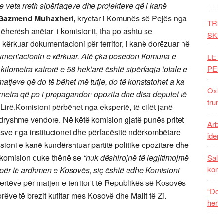
t e veta rreth sipërfaqeve dhe projekteve që i kanë
Gazmend Muhaxheri,
kryetar i Komunës së Pejës nga
TR
ëherësh anëtari i komisionit, tha po ashtu se
SK
 kërkuar dokumentacioni për territor, i kanë dorëzuar në
umentacionin e kërkuar. Atë çka posedon Komuna e
LE
ilometra katrorë e 58 hektarë është sipërfaqja totale e
PE
atjeve që do të bëhet më tutje, do të konstatohet a ka
Oxh
ometra që po i propagandon opozita dhe disa deputet të
tru
irë.Komisioni përbëhet nga ekspertë, të cilët janë
ndryshme vendore. Në këtë komision gjatë punës pritet
Arb
esve nga institucionet dhe përfaqësitë ndërkombëtare
iden
oni e kanë kundërshtuar partitë politike opozitare dhe
ë komision duke thënë se
“nuk dëshirojnë të legjitimojmë
Sal
ko
për të ardhmen e Kosovës, siç është edhe Komisioni
rtëve për matjen e territorit të Republikës së Kosovës
“Do
ëve të brezit kufitar mes Kosovë dhe Malit të Zi.
her