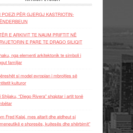
I POEZI PËR GJERGJ KASTRIOTIN-
ËNDERBEUN
TËR E ARKIVIT TE NAUM PRIFTIT NË
RVJETORIN E PARE TE DRAGO SILIQIT
aku, nga elementi arkitektonik te simboli i
ngut familjar
ëreshët si model evropian i mbrojtjes së
titetit kulturor
i Shijaku, “Diego Rivera” shqiptar i artit tonë
mbëtar
m Fred Kalaj, mes altarit dhe atdheut si
meneutikë e shpresës, kujtesës dhe shërbimit”