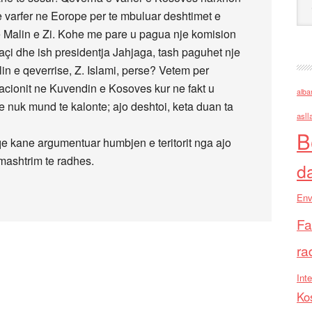
 varfer ne Eorope per te mbuluar deshtimet e
 Malin e Zi. Kohe me pare u pagua nje komision
açi dhe ish presidentja Jahjaga, tash paguhet nje
lin e qeverrise, Z. Islami, perse? Vetem per
acionit ne Kuvendin e Kosoves kur ne fakt u
alba
e nuk mund te kalonte; ajo deshtoi, keta duan ta
asll
B
e kane argumentuar humbjen e teritorit nga ajo
 mashtrim te radhes.
d
Env
Fa
ra
Inte
Ko