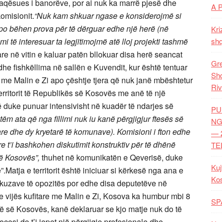
faqësues i banorëve, por ai nuk ka marrë pjesë dhe
A 
omisionit.
“Nuk kam shkuar ngase e konsiderojmë si
h po bëhen prova për të dërguar edhe një herë (në
Kri
i të interesuar ta legjitimojmë atë lloj projekti tashmë
shq
tare në vitin e kaluar patën bllokuar disa herë seancat
Gre
dhe fishkëllima në sallën e Kuvendit, kur është tentuar
Shq
it me Malin e Zi apo çështje tjera që nuk janë mbështetur
Riv
erritorit të Republikës së Kosovës me anë të një
 duke punuar intensivisht në kuadër të ndarjes së
PU
m ata që nga fillimi nuk iu kanë përgjigjur ftesës së
NG
tare dhe dy kryetarë të komunave). Komisioni i fton edhe
— 
e t’i bashkohen diskutimit konstruktiv për të dhënë
TE
 të Kosovës”,
thuhet në komunikatën e Qeverisë, duke
Kuj
Matja e territorit është iniciuar si kërkesë nga ana e
Ko
akuzave të opozitës por edhe disa deputetëve në
e vijës kufitare me Malin e Zi, Kosova ka humbur mbi 8
SP
isë së Kosovës, kanë deklaruar se kjo matje nuk do të
esi do t’i jepet një përgjigje profesionale dhe