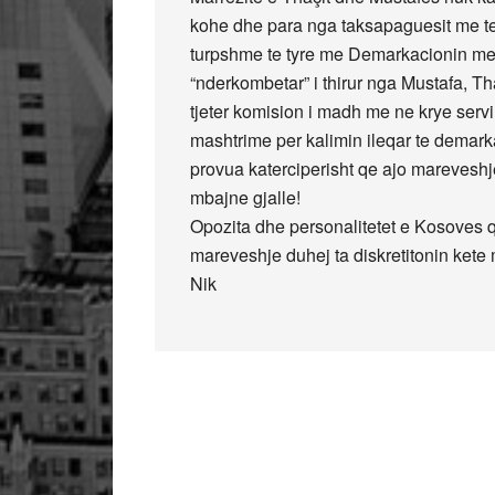
kohe dhe para nga taksapaguesit me te
turpshme te tyre me Demarkacionin me
“nderkombetar” i thirur nga Mustafa, Th
tjeter komision i madh me ne krye servi
mashtrime per kalimin ileqar te demark
provua katerciperisht qe ajo mareveshj
mbajne gjalle!
Opozita dhe personalitetet e Kosoves q
mareveshje duhej ta diskretitonin kete
Nik