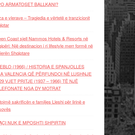
PO ARMATOSET BALLKANI?
za e vlerave – Tragjedia e vërtetë e tranzicionit
iptar
en Coast sjell Nammos Hotels & Resorts në
ipëri: Një destinacion i ri lifestyle merr formë në
ierën Shqiptare
EBLO (1966) / HISTORIA E SPANJOLLES
A VALENCIA QË PËRFUNDOI NË LUSHNJE
29 VJET PRITJE (1937 – 1966) TË NJË
LEFONATE NGA DY MOTRAT
tojmë sakrificën e familjes Lleshi për lirinë e
sovës
AÇI NUK E MPOSHTI SHPIRTIN