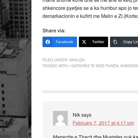
shkencore pyetjes se a ka humbur apo jo ter
demarkacionin e kufirit me Malin e Zi.(Kort
Share via:
Facebook
Twitter
Copy Li
FILED UNDER:
ANALIZA
TAGGED WITH:
I GATSHËM TË NISË PUNËN
,
KOMISION
Nik
says
February 7, 2017 at 4:17 pm
Marrezite e Thaçit dhe Mustafes nuk ka