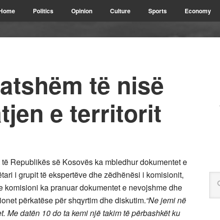
Home
Politics
Opinion
Culture
Sports
Economy
gatshëm të nisë
en e territorit
rit të Republikës së Kosovës ka mbledhur dokumentet e
tari i grupit të ekspertëve dhe zëdhënësi i komisionit,
se komisioni ka pranuar dokumentet e nevojshme dhe
ionet përkatëse për shqyrtim dhe diskutim.
“Ne jemi në
et. Me datën 10 do ta kemi një takim të përbashkët ku