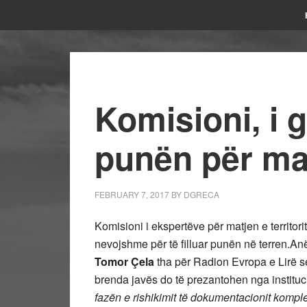
Komisioni, i 
punën për matj
FEBRUARY 7, 2017
BY
DGRECA
Komisioni i ekspertëve për matjen e territo
nevojshme për të filluar punën në terren.Anë
Tomor Çela
tha për Radion Evropa e Lirë 
brenda javës do të prezantohen nga instituc
fazën e rishikimit të dokumentacionit kompl