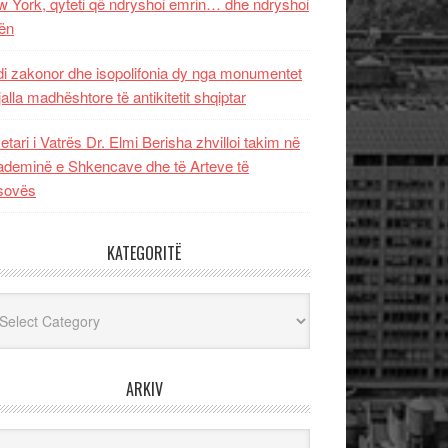
 York, qyteti që ndryshoi emrin… dhe ndryshoi
ën
i zakonor dhe isopolifonia dy nga monumentet
jalla madhështore të antikitetit shqiptar
etari i Vatrës Dr. Elmi Berisha zhvilloi takim në
deminë e Shkencave dhe të Arteve të
sovës
KATEGORITË
egoritë
ARKIV
iv