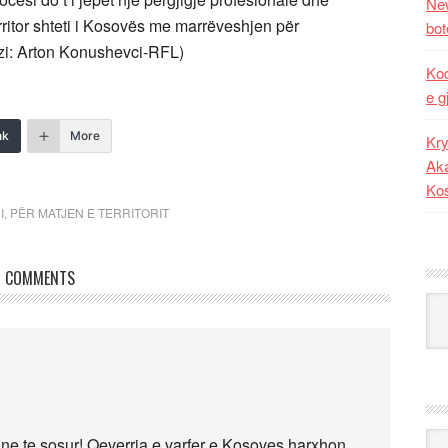
New
ritor shteti i Kosovës me marrëveshjen për
bot
ezi: Arton Konushevci-RFL)
Kod
e g
nk
More
Kry
Aka
Ko
I
,
PËR MATJEN E TERRITORIT
COMMENTS
Kat
Ark
ne te sosur! Qeverria e varfer e Kosoves harxhon