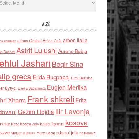
TAGS
arben llalla
alfons Grishaj
Anton Cefa
no kolonjari
Astrit Lulushi
Aurenc Bebja
an Bushati
ehlul Jashari
Beqir Sina
alip greca
Elida Buçpapaj
Elmi Berisha
Eugjen Merlika
er Bytyci
Ermira Babamusta
Frank shkreli
hri Xharra
Fritz
Ilir Levonja
Gezim Llojdia
dovani
kosova
rviste
Kolec Traboini
Keze Kozeta Zylo
sove
nderroi jete
Marjana Bulku
ne Kosove
Murat Gecaj