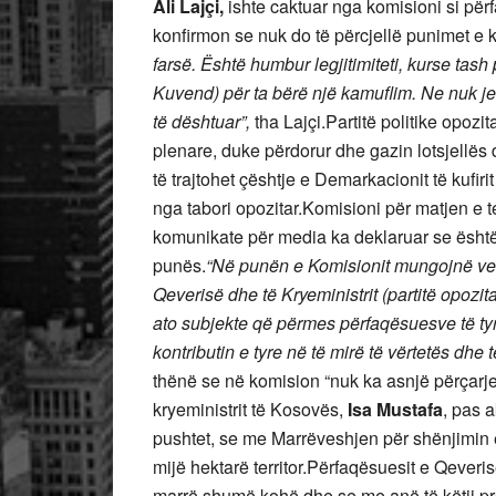
Ali Lajçi,
ishte caktuar nga komisioni si për
konfirmon se nuk do të përcjellë punimet e k
farsë. Është humbur legjitimiteti, kurse tas
Kuvend) për ta bërë një kamuflim. Ne nuk jem
të dështuar”,
tha Lajçi.Partitë politike opozi
plenare, duke përdorur dhe gazin lotsjellës 
të trajtohet çështje e Demarkacionit të kufir
nga tabori opozitar.Komisioni për matjen e t
komunikate për media ka deklaruar se është
punës.
“Në punën e Komisionit mungojnë vetë
Qeverisë dhe të Kryeministrit (partitë opozi
ato subjekte që përmes përfaqësuesve të tyr
kontributin e tyre në të mirë të vërtetës dhe
thënë se në komision “nuk ka asnjë përçarje”.
kryeministrit të Kosovës,
Isa Mustafa
, pas 
pushtet, se me Marrëveshjen për shënjimin 
mijë hektarë territor.Përfaqësuesit e Qever
marrë shumë kohë dhe se me anë të këtij proc