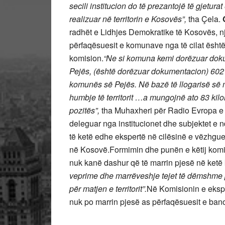
secili institucion do të prezantojë të gjetura
realizuar në territorin e Kosovës”,
tha Çela.
radhët e Lidhjes Demokratike të Kosovës, nj
përfaqësuesit e komunave nga të cilat është
komision.
“Ne si komuna kemi dorëzuar dok
Pejës, (është dorëzuar dokumentacion) 602 k
komunës së Pejës. Në bazë të llogarisë së m
humbje të territorit …a mungojnë ato 83 kil
pozitës”,
tha Muhaxheri për Radio Evropa e L
deleguar nga institucionet dhe subjektet e 
të ketë edhe ekspertë në cilësinë e vëzhgu
në Kosovë.Formimin dhe punën e këtij komisi
nuk kanë dashur që të marrin pjesë në ket
veprime dhe marrëveshje tejet të dëmshme 
për matjen e territorit”.
Në Komisionin e ekspe
nuk po marrin pjesë as përfaqësuesit e banor