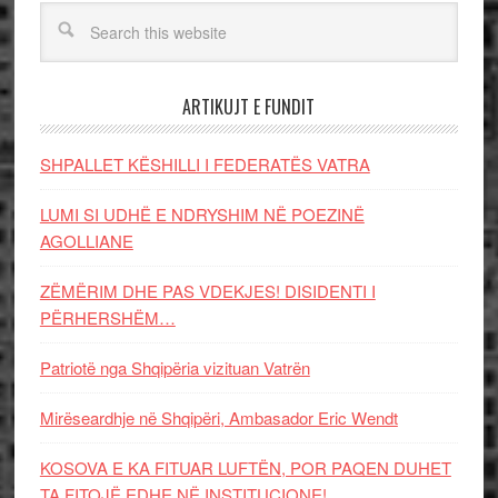
ARTIKUJT E FUNDIT
SHPALLET KËSHILLI I FEDERATËS VATRA
LUMI SI UDHË E NDRYSHIM NË POEZINË
AGOLLIANE
ZËMËRIM DHE PAS VDEKJES! DISIDENTI I
PËRHERSHËM…
Patriotë nga Shqipëria vizituan Vatrën
Mirëseardhje në Shqipëri, Ambasador Eric Wendt
KOSOVA E KA FITUAR LUFTËN, POR PAQEN DUHET
TA FITOJË EDHE NË INSTITUCIONE!