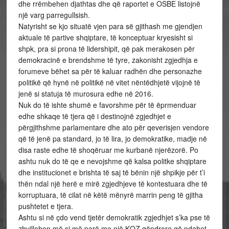
dhe rrëmbehen djathtas dhe që raportet e OSBE listojnë
një varg parregullsish.
Natyrisht se kjo situatë vjen para së gjithash me gjendjen
aktuale të partive shqiptare, të konceptuar kryesisht si
shpk, pra si prona të lidershipit, që pak merakosen për
demokracinë e brendshme të tyre, zakonisht zgjedhja e
forumeve bëhet sa për të kaluar radhën dhe personazhe
politikë që hynë në politikë në vitet nëntëdhjetë vijojnë të
jenë si statuja të murosura edhe në 2016.
Nuk do të ishte shumë e favorshme për të ëprmenduar
edhe shkaqe të tjera që i destinojnë zgjedhjet e
përgjithshme parlamentare dhe ato për qeverisjen vendore
që të jenë pa standard, jo të lira, jo demokratike, madje në
disa raste edhe të shoqëruar me kurbanë njerëzorë. Po
ashtu nuk do të qe e nevojshme që kalsa politke shqiptare
dhe institucionet e brishta të saj të bënin një shpikje për t’i
thën ndal një herë e mirë zgjedhjeve të kontestuara dhe të
korruptuara, të cilat në këtë mënyrë marrin peng të gjitha
pushtetet e tjera.
Ashtu si në çdo vend tjetër demokratik zgjedhjet s’ka pse të
zhvillohen më si më parë me një KQZ qëndrore që ndahet