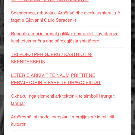
Scanderbeg, mburoja e Arbërisë dhe gjeniu ushtarak në
faqet e Giovanni Carlo Saraceni-t
Republika mbi interesat politike: sovraniteti i qytetarëve,
kushtetutshmëria dhe përgjegjësia shtetërore
TRI POEZI PËR GJERGJ KASTRIOTIN-
SKËNDERBEUN
LETËR E ARKIVIT TE NAUM PRIFTIT NË
PERVJETORIN E PARE TE DRAGO SILIQIT
Oxhaku, nga elementi arkitektonik te simboli i trungut
familjar
Arbëreshët si model evropian i mbrojtjes së identitetit
kulturor