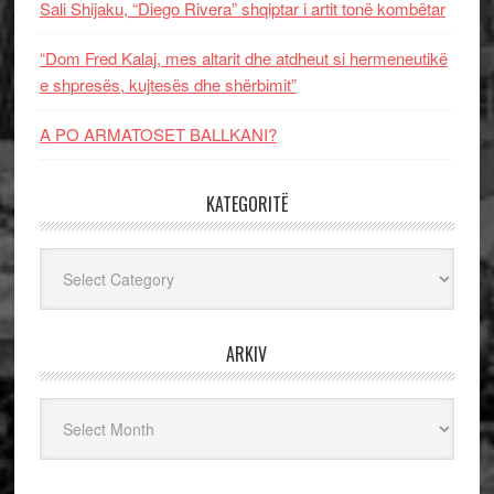
Sali Shijaku, “Diego Rivera” shqiptar i artit tonë kombëtar
“Dom Fred Kalaj, mes altarit dhe atdheut si hermeneutikë
e shpresës, kujtesës dhe shërbimit”
A PO ARMATOSET BALLKANI?
KATEGORITË
Kategoritë
ARKIV
Arkiv