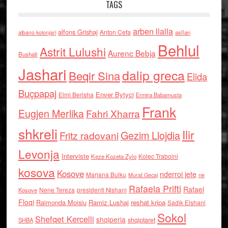
TAGS
arben llalla
alfons Grishaj
Anton Cefa
asllan
albano kolonjari
Behlul
Astrit Lulushi
Aurenc Bebja
Bushati
Jashari
dalip greca
Beqir Sina
Elida
Buçpapaj
Enver Bytyci
Elmi Berisha
Ermira Babamusta
Frank
Eugjen Merlika
Fahri Xharra
shkreli
Ilir
Gezim Llojdia
Fritz radovani
Levonja
Interviste
Kolec Traboini
Keze Kozeta Zylo
kosova
Kosove
nderroi jete
Marjana Bulku
ne
Murat Gecaj
Rafaela Prifti
Rafael
Nene Tereza
Kosove
presidenti Nishani
Floqi
Raimonda Moisiu
Ramiz Lushaj
reshat kripa
Sadik Elshani
Sokol
Shefqet Kercelli
shqiperia
shqiptaret
SHBA