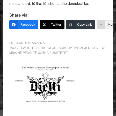
me standard, të lira, të fshehta dhe demokratike.
Share via:
Facebook
Twitter
Copy Link
More
FILED UNDER:
ANALIZA
TAGGED WITH:
DR. RITA LOLOCI
,
KORRUPTIMI I ZGJEDHJEVE
,
QË
MBAJNË PENG
,
TË GJITHA PUSHTETET