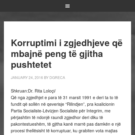
Korruptimi i zgjedhjeve që
mbajnë peng të gjitha
pushtetet
JANUARY 24, 2016
BY
DGRECA
Shkruan:Dr. Rita Loloçi/
Që nga zgjedhjet e para të 31 marsit 1991 e deri ta to të
fundit që sollën në qeverisje “Rilindjen”, pra koalicionin
Partia Socialiste-Lëvizjen Socialiste për Integrim, me
përjashtim të ndonjë raundi zgjedhor deri diku të
pakontestueshëm, të gjitha kanë marrë pas damkën e një
procesi thellësisht të korruptuar, ku grabiten vota majtas