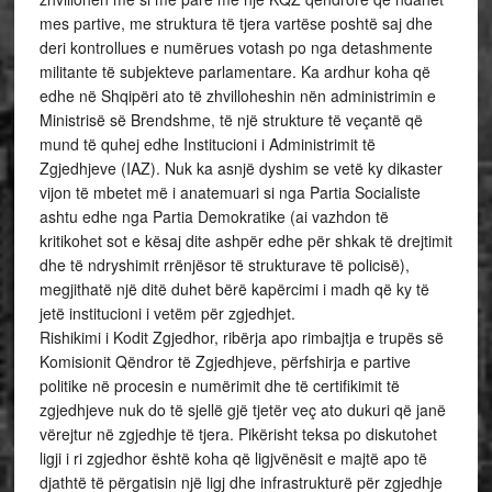
mes partive, me struktura të tjera vartëse poshtë saj dhe
deri kontrollues e numërues votash po nga detashmente
militante të subjekteve parlamentare. Ka ardhur koha që
edhe në Shqipëri ato të zhvilloheshin nën administrimin e
Ministrisë së Brendshme, të një strukture të veçantë që
mund të quhej edhe Institucioni i Administrimit të
Zgjedhjeve (IAZ). Nuk ka asnjë dyshim se vetë ky dikaster
vijon të mbetet më i anatemuari si nga Partia Socialiste
ashtu edhe nga Partia Demokratike (ai vazhdon të
kritikohet sot e kësaj dite ashpër edhe për shkak të drejtimit
dhe të ndryshimit rrënjësor të strukturave të policisë),
megjithatë një ditë duhet bërë kapërcimi i madh që ky të
jetë institucioni i vetëm për zgjedhjet.
Rishikimi i Kodit Zgjedhor, ribërja apo rimbajtja e trupës së
Komisionit Qëndror të Zgjedhjeve, përfshirja e partive
politike në procesin e numërimit dhe të certifikimit të
zgjedhjeve nuk do të sjellë gjë tjetër veç ato dukuri që janë
vërejtur në zgjedhje të tjera. Pikërisht teksa po diskutohet
ligji i ri zgjedhor është koha që ligjvënësit e majtë apo të
djathtë të përgatisin një ligj dhe infrastrukturë për zgjedhje