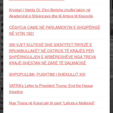
Kryetari i Vatrës Dr. Elmi Berisha zhvilloi takim në
Akademinë e Shkencave dhe të Arteve të Kosovës
ÇËSHTJA ÇAME NË PARLAMENTIN E SHQIPËRISË
NË VITIN 1921
300 VJET KUJTESË DHE IDENTITET-TRYEZË E
RRUMBULLAKËT NË OSTROS TË KRAJËS PËR
SHPËRNGULJEN E ARBËRESHËVE NGA TREVA
KRAJË-SHESTAN NË ZARË TË DALMACISË
SHPOPULLIMI, PUSHTIMI I SHEKULLIT XXI
VATRA’s Letter to President Trump: End the Hague
Injustice
Nga Tirana në Kukaj për të parë “Lahuta e Malësisë”