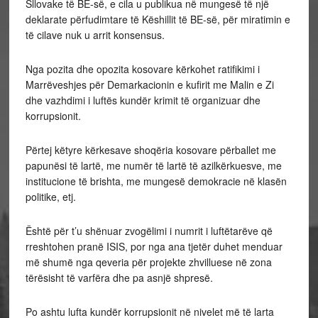
Sllovake të BE-së, e cila u publikua në mungesë të një
deklarate përfudimtare të Këshillit të BE-së, për miratimin e
të cilave nuk u arrit konsensus.
Nga pozita dhe opozita kosovare kërkohet ratifikimi i
Marrëveshjes për Demarkacionin e kufirit me Malin e Zi
dhe vazhdimi i luftës kundër krimit të organizuar dhe
korrupsionit.
Përtej këtyre kërkesave shoqëria kosovare përballet me
papunësi të lartë, me numër të lartë të azilkërkuesve, me
institucione të brishta, me mungesë demokracie në klasën
politike, etj.
Është për t’u shënuar zvogëlimi i numrit i luftëtarëve që
rreshtohen pranë ISIS, por nga ana tjetër duhet menduar
më shumë nga qeveria për projekte zhvilluese në zona
tërësisht të varfëra dhe pa asnjë shpresë.
Po ashtu lufta kundër korrupsionit në nivelet më të larta