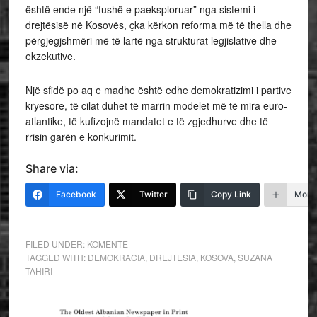
është ende një “fushë e paeksploruar” nga sistemi i
drejtësisë në Kosovës, çka kërkon reforma më të thella dhe
përgjegjshmëri më të lartë nga strukturat legjislative dhe
ekzekutive.
Një sfidë po aq e madhe është edhe demokratizimi i partive
kryesore, të cilat duhet të marrin modelet më të mira euro-
atlantike, të kufizojnë mandatet e të zgjedhurve dhe të
rrisin garën e konkurimit.
Share via:
Facebook
Twitter
Copy Link
More
FILED UNDER:
KOMENTE
TAGGED WITH:
DEMOKRACIA
,
DREJTESIA
,
KOSOVA
,
SUZANA
TAHIRI