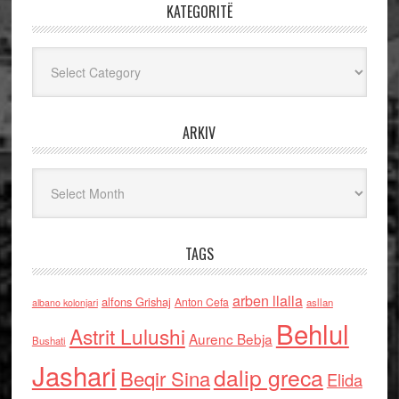
KATEGORITË
Kategoritë
ARKIV
Arkiv
TAGS
arben llalla
alfons Grishaj
Anton Cefa
asllan
albano kolonjari
Behlul
Astrit Lulushi
Aurenc Bebja
Bushati
Jashari
dalip greca
Beqir Sina
Elida