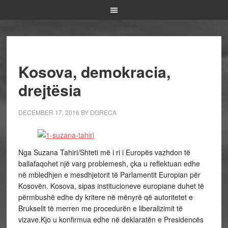
Kosova, demokracia,
drejtësia
DECEMBER 17, 2016
BY
DGRECA
Nga Suzana Tahiri/Shteti më i ri i Europës vazhdon të
ballafaqohet një varg problemesh, çka u reflektuan edhe
në mbledhjen e mesdhjetorit të Parlamentit Europian për
Kosovën. Kosova, sipas institucioneve europiane duhet të
përmbushë edhe dy kritere në mënyrë që autoritetet e
Brukselit të merren me procedurën e liberalizimit të
vizave.Kjo u konfirmua edhe në deklaratën e Presidencës