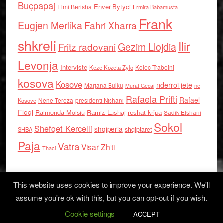
Buçpapaj
Enver Bytyci
Elmi Berisha
Ermira Babamusta
Frank
Eugjen Merlika
Fahri Xharra
shkreli
Ilir
Gezim Llojdia
Fritz radovani
Levonja
Interviste
Kolec Traboini
Keze Kozeta Zylo
kosova
Kosove
nderroi jete
Marjana Bulku
ne
Murat Gecaj
Rafaela Prifti
Rafael
Nene Tereza
Kosove
presidenti Nishani
Floqi
Raimonda Moisiu
Ramiz Lushaj
reshat kripa
Sadik Elshani
Sokol
Shefqet Kercelli
shqiperia
shqiptaret
SHBA
Paja
Vatra
Visar Zhiti
Thaci
This website uses cookies to improve your experience. We'll
assume you're ok with this, but you can opt-out if you wish.
Cookie settings
Log in
ACCEPT