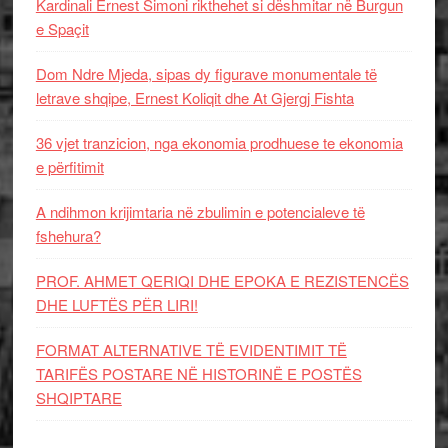
Kardinali Ernest Simoni rikthehet si dëshmitar në Burgun
e Spaçit
Dom Ndre Mjeda, sipas dy figurave monumentale të
letrave shqipe, Ernest Koliqit dhe At Gjergj Fishta
36 vjet tranzicion, nga ekonomia prodhuese te ekonomia
e përfitimit
A ndihmon krijimtaria në zbulimin e potencialeve të
fshehura?
PROF. AHMET QERIQI DHE EPOKA E REZISTENCЁS
DHE LUFTЁS PЁR LIRI!
FORMAT ALTERNATIVE TË EVIDENTIMIT TË
TARIFËS POSTARE NË HISTORINË E POSTËS
SHQIPTARE