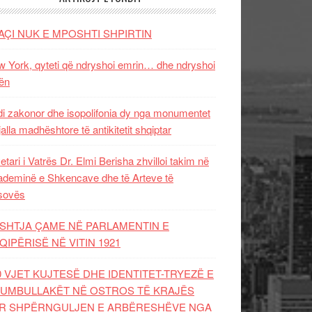
AÇI NUK E MPOSHTI SHPIRTIN
 York, qyteti që ndryshoi emrin… dhe ndryshoi
ën
i zakonor dhe isopolifonia dy nga monumentet
jalla madhështore të antikitetit shqiptar
etari i Vatrës Dr. Elmi Berisha zhvilloi takim në
deminë e Shkencave dhe të Arteve të
sovës
SHTJA ÇAME NË PARLAMENTIN E
QIPËRISË NË VITIN 1921
0 VJET KUJTESË DHE IDENTITET-TRYEZË E
UMBULLAKËT NË OSTROS TË KRAJËS
R SHPËRNGULJEN E ARBËRESHËVE NGA