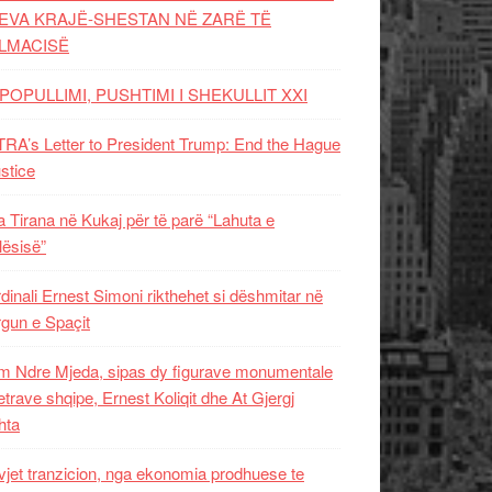
EVA KRAJË-SHESTAN NË ZARË TË
LMACISË
POPULLIMI, PUSHTIMI I SHEKULLIT XXI
RA’s Letter to President Trump: End the Hague
ustice
 Tirana në Kukaj për të parë “Lahuta e
ësisë”
dinali Ernest Simoni rikthehet si dëshmitar në
gun e Spaçit
 Ndre Mjeda, sipas dy figurave monumentale
letrave shqipe, Ernest Koliqit dhe At Gjergj
hta
vjet tranzicion, nga ekonomia prodhuese te