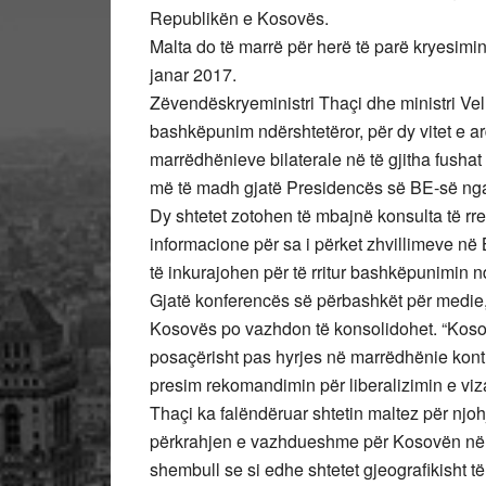
Republikën e Kosovës.
Malta do të marrë për herë të parë kryesimi
janar 2017.
Zëvendëskryeministri Thaçi dhe ministri Ve
bashkëpunim ndërshtetëror, për dy vitet e 
marrëdhënieve bilaterale në të gjitha fushat
më të madh gjatë Presidencës së BE-së nga 
Dy shtetet zotohen të mbajnë konsulta të rre
informacione për sa i përket zhvillimeve në 
të inkurajohen për të rritur bashkëpunimin 
Gjatë konferencës së përbashkët për medie, 
Kosovës po vazhdon të konsolidohet. “Koso
posaçërisht pas hyrjes në marrëdhënie kont
presim rekomandimin për liberalizimin e viz
Thaçi ka falëndëruar shtetin maltez për nj
përkrahjen e vazhdueshme për Kosovën në a
shembull se si edhe shtetet gjeografikisht 