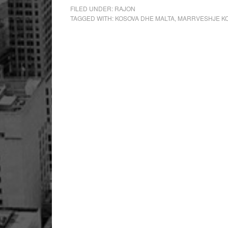
FILED UNDER:
RAJON
TAGGED WITH:
KOSOVA DHE MALTA
,
MARRVESHJE K