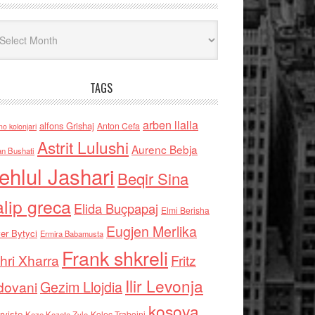
iv
TAGS
arben llalla
alfons Grishaj
Anton Cefa
no kolonjari
Astrit Lulushi
Aurenc Bebja
an Bushati
ehlul Jashari
Beqir Sina
alip greca
Elida Buçpapaj
Elmi Berisha
Eugjen Merlika
er Bytyci
Ermira Babamusta
Frank shkreli
hri Xharra
Fritz
Ilir Levonja
Gezim Llojdia
dovani
kosova
rviste
Kolec Traboini
Keze Kozeta Zylo