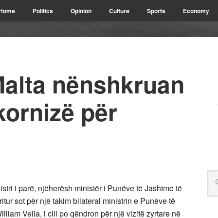
Home
Politics
Opinion
Culture
Sports
Economy
alta nënshkruan
kornizë për
stri i parë, njëherësh ministër i Punëve të Jashtme të
ur sot për një takim bilateral ministrin e Punëve të
iam Vella, i cili po qëndron për një vizitë zyrtare në