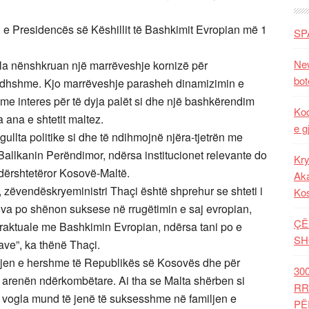
n e Presidencës së Këshillit të Bashkimit Evropian më 1
SP
New
lla nënshkruan një marrëveshje kornizë për
bot
ardhshme. Kjo marrëveshje parasheh dinamizimin e
 me interes për të dyja palët si dhe një bashkërendim
Kod
ana e shtetit maltez.
e g
gullta politike si dhe të ndihmojnë njëra-tjetrën me
Ballkanin Perëndimor, ndërsa institucionet relevante do
Kry
ndërshtetëror Kosovë-Maltë.
Aka
zëvendëskryeministri Thaçi është shprehur se shteti i
Ko
va po shënon suksese në rrugëtimin e saj evropian,
ÇË
raktuale me Bashkimin Evropian, ndërsa tani po e
SH
ave”, ka thënë Thaçi.
ohjen e hershme të Republikës së Kosovës dhe për
30
renën ndërkombëtare. Ai tha se Malta shërben si
RR
të vogla mund të jenë të suksesshme në familjen e
PË