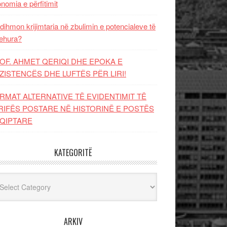
nomia e përfitimit
dihmon krijimtaria në zbulimin e potencialeve të
ehura?
OF. AHMET QERIQI DHE EPOKA E
ZISTENCЁS DHE LUFTЁS PЁR LIRI!
RMAT ALTERNATIVE TË EVIDENTIMIT TË
RIFËS POSTARE NË HISTORINË E POSTËS
QIPTARE
KATEGORITË
egoritë
ARKIV