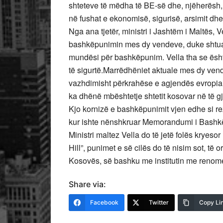
shteteve të mëdha të BE-së dhe, njëherësh,
në fushat e ekonomisë, sigurisë, arsimit dhe
Nga ana tjetër, ministri i Jashtëm i Maltës, 
bashkëpunimin mes dy vendeve, duke shtuar
mundësi për bashkëpunim. Vella tha se ës
të sigurtë.Marrëdhëniet aktuale mes dy ven
vazhdimisht përkrahëse e agjendës evropian
ka dhënë mbështetje shtetit kosovar në të gji
Kjo kornizë e bashkëpunimit vjen edhe si rez
kur ishte nënshkruar Memorandumi i Bashkë
Ministri maltez Vella do të jetë folës kryeso
Hill”, punimet e së cilës do të nisim sot, të
Kosovës, së bashku me institutin me renome 
Share via:
Facebook
Twitter
Copy Li