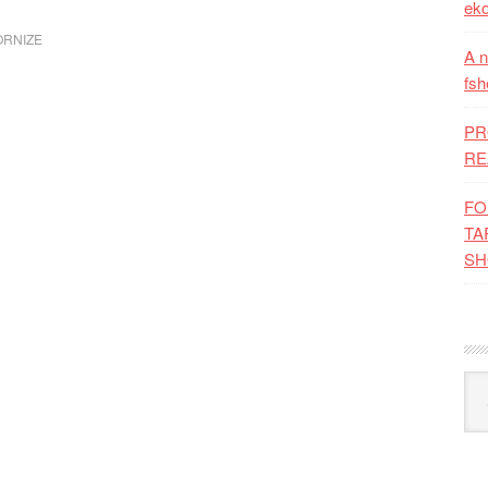
eko
ORNIZE
A n
fsh
PR
RE
FO
TA
SH
Kat