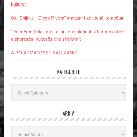
kulturor
Sali Shijaku, “Diego Rivera” shqiptar i artit tonë kombëtar
“Dom Fred Kalaj, mes altarit dhe atdheut si hermeneutikë
e shpresës, kujtesës dhe shërbimit”
A PO ARMATOSET BALLKANI?
KATEGORITË
Kategoritë
ARKIV
Arkiv