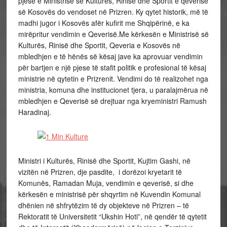
pjesë e Ministrisë së Kulturës, Rinisë dhe Sportit e qeverisë
së Kosovës do vendoset në Prizren. Ky qytet historik, më të
madhi jugor i Kosovës afër kufirit me Shqipërinë, e ka
mirëpritur vendimin e Qeverisë.Me kërkesën e Ministrisë së
Kulturës, Rinisë dhe Sportit, Qeveria e Kosovës në
mbledhjen e të hënës së kësaj jave ka aprovuar vendimin
për bartjen e një pjese të stafit politik e profesional të kësaj
ministrie në qytetin e Prizrenit. Vendimi do të realizohet nga
ministria, komuna dhe institucionet tjera, u paralajmërua në
mbledhjen e Qeverisë së drejtuar nga kryeministri Ramush
Haradinaj.
Ministri i Kulturës, Rinisë dhe Sportit, Kujtim Gashi, në
vizitën në Prizren, dje pasdite, i dorëzoi kryetarit të
Komunës, Ramadan Muja, vendimin e qeverisë, si dhe
kërkesën e ministrisë për shqyrtim në Kuvendin Komunal
dhënien në shfrytëzim të dy objekteve në Prizren – të
Rektoratit të Universitetit “Ukshin Hoti”, në qendër të qytetit