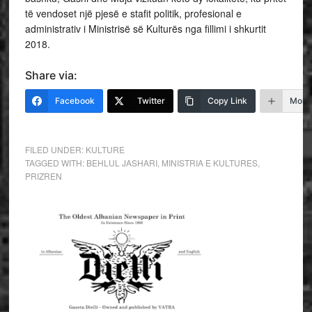
të vendoset një pjesë e stafit politik, profesional e
administrativ i Ministrisë së Kulturës nga fillimi i shkurtit
2018.
Share via:
Facebook
Twitter
Copy Link
More
FILED UNDER:
KULTURE
TAGGED WITH:
BEHLUL JASHARI
,
MINISTRIA E KULTURES
,
PRIZREN