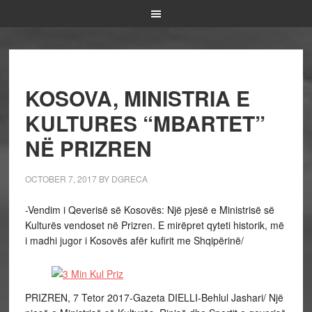
KOSOVA, MINISTRIA E
KULTURES “MBARTET”
NË PRIZREN
OCTOBER 7, 2017
BY
DGRECA
-Vendim i Qeverisë së Kosovës: Një pjesë e Ministrisë së
Kulturës vendoset në Prizren. E mirëpret qyteti historik, më
i madhi jugor i Kosovës afër kufirit me Shqipërinë/
PRIZREN, 7 Tetor 2017-Gazeta DIELLI-Behlul Jashari/ Një