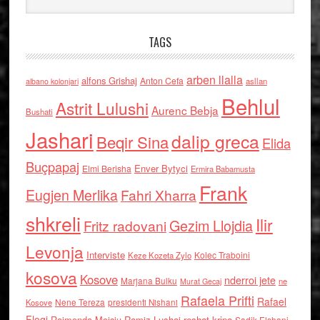
TAGS
arben llalla
alfons Grishaj
Anton Cefa
asllan
albano kolonjari
Behlul
Astrit Lulushi
Aurenc Bebja
Bushati
Jashari
dalip greca
Beqir Sina
Elida
Buçpapaj
Enver Bytyci
Elmi Berisha
Ermira Babamusta
Frank
Eugjen Merlika
Fahri Xharra
shkreli
Ilir
Gezim Llojdia
Fritz radovani
Levonja
Interviste
Kolec Traboini
Keze Kozeta Zylo
kosova
Kosove
nderroi jete
Marjana Bulku
ne
Murat Gecaj
Rafaela Prifti
Rafael
Nene Tereza
Kosove
presidenti Nishani
Floqi
Raimonda Moisiu
Ramiz Lushaj
reshat kripa
Sadik Elshani