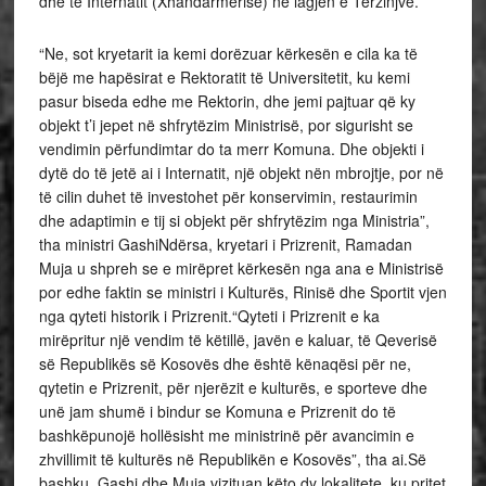
dhe të Internatit (Xhandarmërisë) në lagjen e Terzinjve.
“Ne, sot kryetarit ia kemi dorëzuar kërkesën e cila ka të
bëjë me hapësirat e Rektoratit të Universitetit, ku kemi
pasur biseda edhe me Rektorin, dhe jemi pajtuar që ky
objekt t’i jepet në shfrytëzim Ministrisë, por sigurisht se
vendimin përfundimtar do ta merr Komuna. Dhe objekti i
dytë do të jetë ai i Internatit, një objekt nën mbrojtje, por në
të cilin duhet të investohet për konservimin, restaurimin
dhe adaptimin e tij si objekt për shfrytëzim nga Ministria”,
tha ministri GashiNdërsa, kryetari i Prizrenit, Ramadan
Muja u shpreh se e mirëpret kërkesën nga ana e Ministrisë
por edhe faktin se ministri i Kulturës, Rinisë dhe Sportit vjen
nga qyteti historik i Prizrenit.“Qyteti i Prizrenit e ka
mirëpritur një vendim të këtillë, javën e kaluar, të Qeverisë
së Republikës së Kosovës dhe është kënaqësi për ne,
qytetin e Prizrenit, për njerëzit e kulturës, e sporteve dhe
unë jam shumë i bindur se Komuna e Prizrenit do të
bashkëpunojë hollësisht me ministrinë për avancimin e
zhvillimit të kulturës në Republikën e Kosovës”, tha ai.Së
bashku, Gashi dhe Muja vizituan këto dy lokalitete, ku pritet