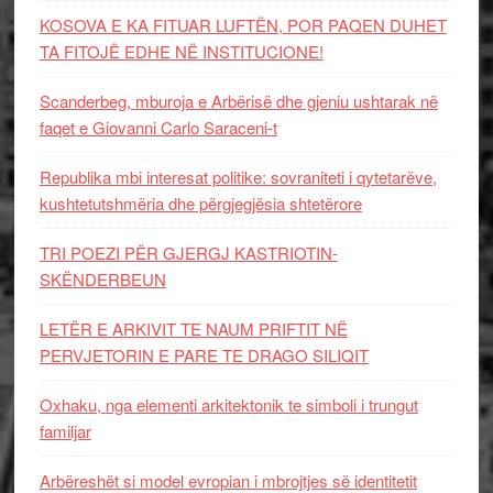
KOSOVA E KA FITUAR LUFTËN, POR PAQEN DUHET
TA FITOJË EDHE NË INSTITUCIONE!
Scanderbeg, mburoja e Arbërisë dhe gjeniu ushtarak në
faqet e Giovanni Carlo Saraceni-t
Republika mbi interesat politike: sovraniteti i qytetarëve,
kushtetutshmëria dhe përgjegjësia shtetërore
TRI POEZI PËR GJERGJ KASTRIOTIN-
SKËNDERBEUN
LETËR E ARKIVIT TE NAUM PRIFTIT NË
PERVJETORIN E PARE TE DRAGO SILIQIT
Oxhaku, nga elementi arkitektonik te simboli i trungut
familjar
Arbëreshët si model evropian i mbrojtjes së identitetit