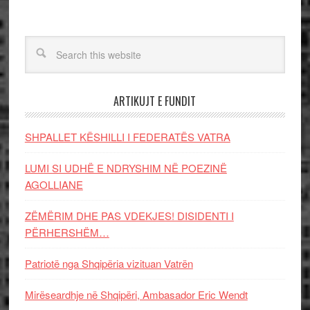
ARTIKUJT E FUNDIT
SHPALLET KËSHILLI I FEDERATËS VATRA
LUMI SI UDHË E NDRYSHIM NË POEZINË
AGOLLIANE
ZËMËRIM DHE PAS VDEKJES! DISIDENTI I
PËRHERSHËM…
Patriotë nga Shqipëria vizituan Vatrën
Mirëseardhje në Shqipëri, Ambasador Eric Wendt