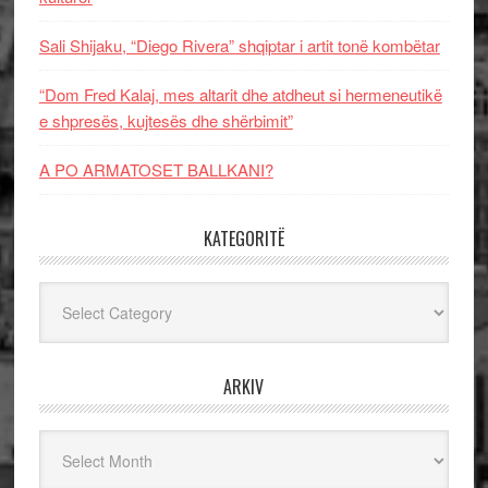
Sali Shijaku, “Diego Rivera” shqiptar i artit tonë kombëtar
“Dom Fred Kalaj, mes altarit dhe atdheut si hermeneutikë
e shpresës, kujtesës dhe shërbimit”
A PO ARMATOSET BALLKANI?
KATEGORITË
Kategoritë
ARKIV
Arkiv