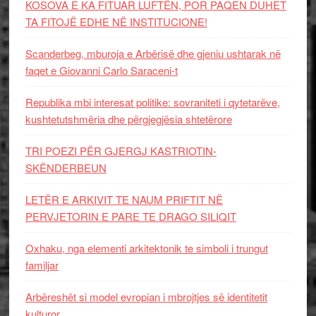
KOSOVA E KA FITUAR LUFTËN, POR PAQEN DUHET
TA FITOJË EDHE NË INSTITUCIONE!
Scanderbeg, mburoja e Arbërisë dhe gjeniu ushtarak në
faqet e Giovanni Carlo Saraceni-t
Republika mbi interesat politike: sovraniteti i qytetarëve,
kushtetutshmëria dhe përgjegjësia shtetërore
TRI POEZI PËR GJERGJ KASTRIOTIN-
SKËNDERBEUN
LETËR E ARKIVIT TE NAUM PRIFTIT NË
PERVJETORIN E PARE TE DRAGO SILIQIT
Oxhaku, nga elementi arkitektonik te simboli i trungut
familjar
Arbëreshët si model evropian i mbrojtjes së identitetit
kulturor