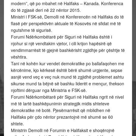
modern”, që po mbahet në Halifaks – Kanada. Konferenca
do të zgjasë deri në 22 nëntor 2015.
Ministri i FSK-së, Demolli në Konferencën në Halifaks do të
flasë për perspektivën aktuale të Kosovës në sfidat më të
ngutshme të sigurisë.
Forumi Ndërkombëtarë për Siguri në Halifaks është i
njohur si një vendtakim vjetor, i cili krijon hapësirë që
vendimmarrësit të gjejnë bashkërisht zgjidhje për çështje të
vështira.
Tani në kohën kur vendet demokratike po ballafaqohen me
kërcënime, kjo kërkesë është bërë shumë urgjente, sepse
asnjë vend veç e veç nuk mund të zgjidhë problemet ashtu
sikurse mund ta bëjnë së bashku liderët e mençur, thekson
njoftimi dërguar nga Ministria e FSK-së.
Forumi Ndërkombëtarë për Siguri në Halifaks ngrit në nivel
më të lartë bashkëpunimin strategjik midis shteteve
demokratike në botë. Pjesëmarrësit që mblidhen në
Halifaks për çdo nëntor prezantojnë më shumë se 60
shtete.
Ministrin Demolli në Forumin e Halifaksit e shoqërojnë