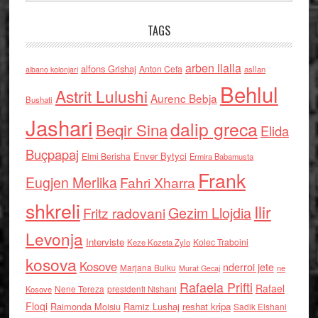
TAGS
arben llalla
alfons Grishaj
Anton Cefa
asllan
albano kolonjari
Behlul
Astrit Lulushi
Aurenc Bebja
Bushati
Jashari
dalip greca
Beqir Sina
Elida
Buçpapaj
Enver Bytyci
Elmi Berisha
Ermira Babamusta
Frank
Eugjen Merlika
Fahri Xharra
shkreli
Ilir
Gezim Llojdia
Fritz radovani
Levonja
Interviste
Kolec Traboini
Keze Kozeta Zylo
kosova
Kosove
nderroi jete
Marjana Bulku
ne
Murat Gecaj
Rafaela Prifti
Rafael
Nene Tereza
Kosove
presidenti Nishani
Floqi
Raimonda Moisiu
Ramiz Lushaj
reshat kripa
Sadik Elshani