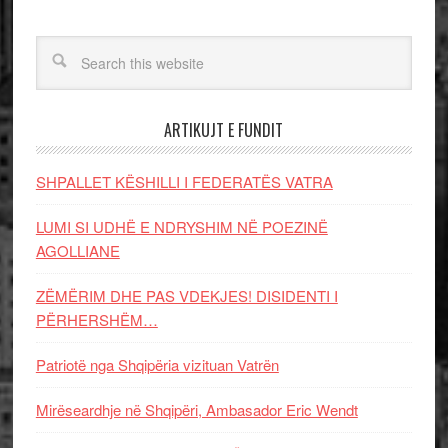
ARTIKUJT E FUNDIT
SHPALLET KËSHILLI I FEDERATËS VATRA
LUMI SI UDHË E NDRYSHIM NË POEZINË
AGOLLIANE
ZËMËRIM DHE PAS VDEKJES! DISIDENTI I
PËRHERSHËM…
Patriotë nga Shqipëria vizituan Vatrën
Mirëseardhje në Shqipëri, Ambasador Eric Wendt