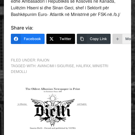
edhe Ambasadori i Republikës së Kosovës në Kanada,
Lulëzim Hiseni si dhe Sinan Geci, shef i Sektorit për
Bashkëpunim Euro- Atlantik në Ministrinë për FSK-në./b.j/
Share via:
Facebook
Twitter
Copy Link
More
FILED UNDER:
RAJON
TAGGED WITH:
AVANCIMI I SIGURISE
,
HALIFAX
,
MINISTRI
DEMOLLI