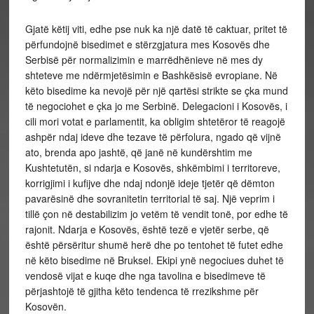
Gjatë këtij viti, edhe pse nuk ka një datë të caktuar, pritet të
përfundojnë bisedimet e stërzgjatura mes Kosovës dhe
Serbisë për normalizimin e marrëdhënieve në mes dy
shteteve me ndërmjetësimin e Bashkësisë evropiane. Në
këto bisedime ka nevojë për një qartësi strikte se çka mund
të negociohet e çka jo me Serbinë. Delegacioni i Kosovës, i
cili mori votat e parlamentit, ka obligim shtetëror të reagojë
ashpër ndaj ideve dhe tezave të përfolura, ngado që vijnë
ato, brenda apo jashtë, që janë në kundërshtim me
Kushtetutën, si ndarja e Kosovës, shkëmbimi i territoreve,
korrigjimi i kufijve dhe ndaj ndonjë ideje tjetër që dëmton
pavarësinë dhe sovranitetin territorial të saj. Një veprim i
tillë çon në destabilizim jo vetëm të vendit tonë, por edhe të
rajonit. Ndarja e Kosovës, është tezë e vjetër serbe, që
është përsëritur shumë herë dhe po tentohet të futet edhe
në këto bisedime në Bruksel. Ekipi ynë negociues duhet të
vendosë vijat e kuqe dhe nga tavolina e bisedimeve të
përjashtojë të gjitha këto tendenca të rrezikshme për
Kosovën.