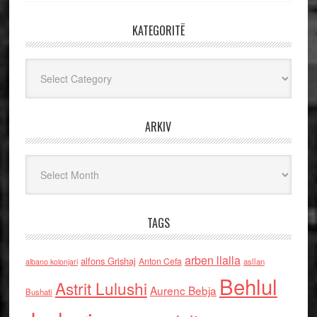
KATEGORITË
Kategoritë
ARKIV
Arkiv
TAGS
arben llalla
alfons Grishaj
Anton Cefa
asllan
albano kolonjari
Behlul
Astrit Lulushi
Aurenc Bebja
Bushati