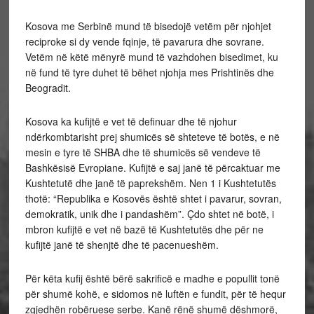
Kosova me Serbinë mund të bisedojë vetëm për njohjet
reciproke si dy vende fqinje, të pavarura dhe sovrane.
Vetëm në këtë mënyrë mund të vazhdohen bisedimet, ku
në fund të tyre duhet të bëhet njohja mes Prishtinës dhe
Beogradit.
Kosova ka kufijtë e vet të definuar dhe të njohur
ndërkombtarisht prej shumicës së shteteve të botës, e në
mesin e tyre të SHBA dhe të shumicës së vendeve të
Bashkësisë Evropiane. Kufijtë e saj janë të përcaktuar me
Kushtetutë dhe janë të paprekshëm. Nen 1 i Kushtetutës
thotë: “Republika e Kosovës është shtet i pavarur, sovran,
demokratik, unik dhe i pandashëm”. Çdo shtet në botë, i
mbron kufijtë e vet në bazë të Kushtetutës dhe për ne
kufijtë janë të shenjtë dhe të pacenueshëm.
Për këta kufij është bërë sakrificë e madhe e popullit tonë
për shumë kohë, e sidomos në luftën e fundit, për të hequr
zgjedhën robëruese serbe. Kanë rënë shumë dëshmorë,