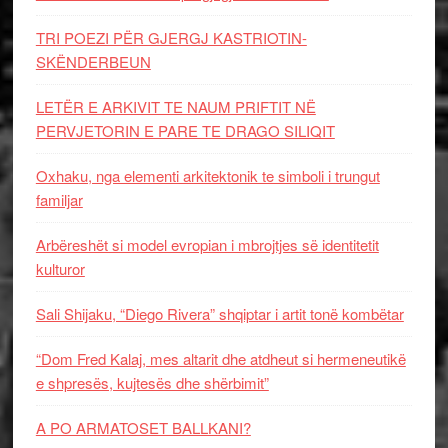
TRI POEZI PËR GJERGJ KASTRIOTIN-
SKËNDERBEUN
LETËR E ARKIVIT TE NAUM PRIFTIT NË
PERVJETORIN E PARE TE DRAGO SILIQIT
Oxhaku, nga elementi arkitektonik te simboli i trungut
familjar
Arbëreshët si model evropian i mbrojtjes së identitetit
kulturor
Sali Shijaku, “Diego Rivera” shqiptar i artit tonë kombëtar
“Dom Fred Kalaj, mes altarit dhe atdheut si hermeneutikë
e shpresës, kujtesës dhe shërbimit”
A PO ARMATOSET BALLKANI?