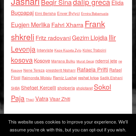
Jashari
dalip greca
Beqir Sina
Elida
Buçpapaj
Enver Bytyci
Elmi Berisha
Ermira Babamusta
Frank
Eugjen Merlika
Fahri Xharra
shkreli
Ilir
Gezim Llojdia
Fritz radovani
Levonja
Interviste
Kolec Traboini
Keze Kozeta Zylo
kosova
Kosove
nderroi jete
Marjana Bulku
ne
Murat Gecaj
Rafaela Prifti
Rafael
Nene Tereza
Kosove
presidenti Nishani
Floqi
Raimonda Moisiu
Ramiz Lushaj
reshat kripa
Sadik Elshani
Sokol
Shefqet Kercelli
shqiperia
shqiptaret
SHBA
Paja
Vatra
Visar Zhiti
Thaci
This website uses cookies to improve your experience. We'll
assume you're ok with this, but you can opt-out if you wish.