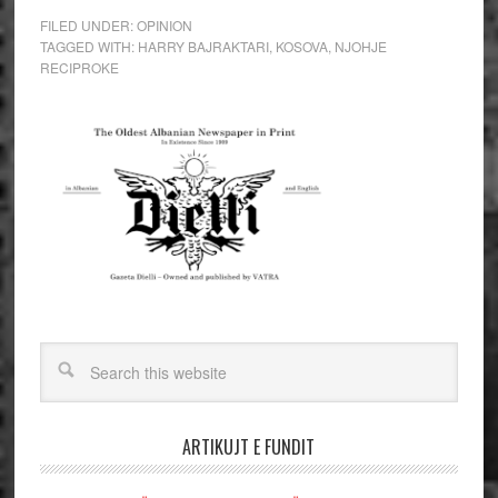
FILED UNDER:
OPINION
TAGGED WITH:
HARRY BAJRAKTARI
,
KOSOVA
,
NJOHJE
RECIPROKE
ARTIKUJT E FUNDIT