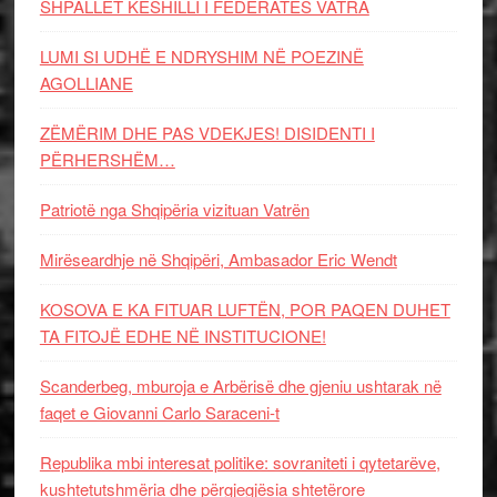
SHPALLET KËSHILLI I FEDERATËS VATRA
LUMI SI UDHË E NDRYSHIM NË POEZINË
AGOLLIANE
ZËMËRIM DHE PAS VDEKJES! DISIDENTI I
PËRHERSHËM…
Patriotë nga Shqipëria vizituan Vatrën
Mirëseardhje në Shqipëri, Ambasador Eric Wendt
KOSOVA E KA FITUAR LUFTËN, POR PAQEN DUHET
TA FITOJË EDHE NË INSTITUCIONE!
Scanderbeg, mburoja e Arbërisë dhe gjeniu ushtarak në
faqet e Giovanni Carlo Saraceni-t
Republika mbi interesat politike: sovraniteti i qytetarëve,
kushtetutshmëria dhe përgjegjësia shtetërore