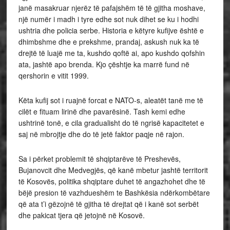
janë masakruar njerëz të pafajshëm të të gjitha moshave,
një numër i madh i tyre edhe sot nuk dihet se ku i hodhi
ushtria dhe policia serbe. Historia e këtyre kufijve është e
dhimbshme dhe e prekshme, prandaj, askush nuk ka të
drejtë të luajë me ta, kushdo qoftë ai, apo kushdo qofshin
ata, jashtë apo brenda. Kjo çështje ka marrë fund në
qershorin e vitit 1999.
Këta kufij sot i ruajnë forcat e NATO-s, aleatët tanë me të
cilët e fituam lirinë dhe pavarësinë. Tash kemi edhe
ushtrinë tonë, e cila gradualisht do të ngrisë kapacitetet e
saj në mbrojtje dhe do të jetë faktor paqje në rajon.
Sa i përket problemit të shqiptarëve të Preshevës,
Bujanovcit dhe Medvegjës, që kanë mbetur jashtë territorit
të Kosovës, politika shqiptare duhet të angazhohet dhe të
bëjë presion të vazhdueshëm te Bashkësia ndërkombëtare
që ata t’i gëzojnë të gjitha të drejtat që i kanë sot serbët
dhe pakicat tjera që jetojnë në Kosovë.