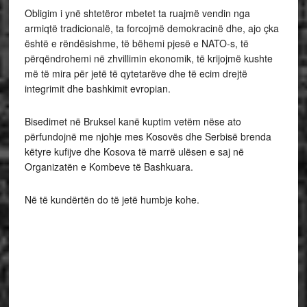
Obligim i ynë shtetëror mbetet ta ruajmë vendin nga
armiqtë tradicionalë, ta forcojmë demokracinë dhe, ajo çka
është e rëndësishme, të bëhemi pjesë e NATO-s, të
përqëndrohemi në zhvillimin ekonomik, të krijojmë kushte
më të mira për jetë të qytetarëve dhe të ecim drejtë
integrimit dhe bashkimit evropian.
Bisedimet në Bruksel kanë kuptim vetëm nëse ato
përfundojnë me njohje mes Kosovës dhe Serbisë brenda
këtyre kufijve dhe Kosova të marrë ulësen e saj në
Organizatën e Kombeve të Bashkuara.
Në të kundërtën do të jetë humbje kohe.