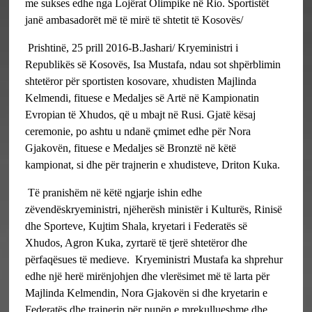
me sukses edhe nga Lojërat Olimpike në Rio. Sportistët
janë ambasadorët më të mirë të shtetit të Kosovës/
Prishtinë, 25 prill 2016-B.Jashari/ Kryeministri i
Republikës së Kosovës, Isa Mustafa, ndau sot shpërblimin
shtetëror për sportisten kosovare, xhudisten Majlinda
Kelmendi, fituese e Medaljes së Artë në Kampionatin
Evropian të Xhudos, që u mbajt në Rusi. Gjatë kësaj
ceremonie, po ashtu u ndanë çmimet edhe për Nora
Gjakovën, fituese e Medaljes së Bronztë në këtë
kampionat, si dhe për trajnerin e xhudisteve, Driton Kuka.
Të pranishëm në këtë ngjarje ishin edhe
zëvendëskryeministri, njëherësh ministër i Kulturës, Rinisë
dhe Sporteve, Kujtim Shala, kryetari i Federatës së
Xhudos, Agron Kuka, zyrtarë të tjerë shtetëror dhe
përfaqësues të medieve.
Kryeministri Mustafa ka shprehur
edhe një herë mirënjohjen dhe vlerësimet më të larta për
Majlinda Kelmendin, Nora Gjakovën si dhe kryetarin e
Federatës dhe trajnerin për punën e mrekullueshme dhe