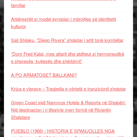
familjar
Arbëreshët si model evropian i mbrojtjes së identitetit
kulturor
Sali Shijaku, “Diego Rivera” shqiptar i artit tonë kombëtar
“Dom Fred Kalaj, mes altarit dhe atdheut si hermeneutikë
e shpresës, kujtesës dhe shërbimit”
A PO ARMATOSET BALLKANI?
Kriza e vlerave – Tragjedia e vërtetë e tranzicionit shqiptar
Green Coast sjell Nammos Hotels & Resorts në Shqipëri:
Një destinacion i ri lifestyle merr formë në Rivierën
Shqiptare
PUEBLO (1966) / HISTORIA E SPANJOLLES NGA