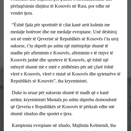
përfaqësimin dinjitoz të Kosovës në Rusi, por edhe në
vendet tjera.
“Është fjala për sportistët të cilat kanë arrit kulmin me
medalje botërore dhe me medalje evropiane. Unë dëshiroj
sot në emër të Qeverisë së Republikës së Kosovës t’iu uroj
suksese, t’iu shpreh po ashtu një mirënjohje shumë të
madhe për afirmimin e Kosovës, afirmimin e të rinjve të
Kosovës jashtë dhe sporteve të Kosovës, që është një
mënyrë shumë më e mirë e zëdhënies për atë çfarë është
vlerë e Kosovës, vlerë e rinisë së Kosovës dhe qytetarëve të
Republikës së Kosovës”, tha kryeministri.
Duke iu uruar për suksesin shumë të madh që e kanë
arritur, kryeministri Mustafa po ashtu shprehu domosdonë
që Qeveria e Republikës së Kosovës të përkrah edhe më
shumë xhudon dhe sportet e tjera.
Kampionia evropiane në xhudo, Majlinda Kelmendi, tha