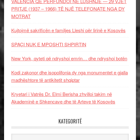
VALENCIA QË PËRFUNDOI NË LUSHNJE — 29 VJET
PRITJE (1937 – 1966) TË NJË TELEFONATE NGA DY
MOTRAT
Kujtojmë sakrificën e familjes Lleshi për lirinë e Kosovës
SPAÇI NUK E MPOSHTI SHPIRTIN
New York, qyteti që ndryshoi emrin… dhe ndryshoi botën
Kodi zakonor dhe isopolifonia dy nga monumentet e gjalla
madhështore të antikitetit shqiptar
Kryetari i Vatrës Dr. Elmi Berisha zhvilloi takim në
Akademinë e Shkencave dhe të Arteve të Kosovës
KATEGORITË
Kategoritë