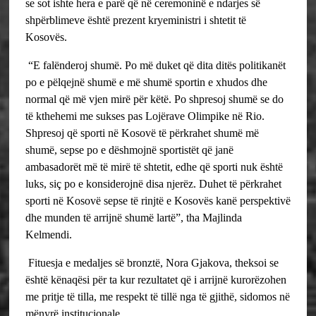
se sot ishte hera e parë që në ceremoninë e ndarjes së
shpërblimeve është prezent kryeministri i shtetit të
Kosovës.
“E falënderoj shumë. Po më duket që dita ditës politikanët
po e pëlqejnë shumë e më shumë sportin e xhudos dhe
normal që më vjen mirë për këtë. Po shpresoj shumë se do
të kthehemi me sukses pas Lojërave Olimpike në Rio.
Shpresoj që sporti në Kosovë të përkrahet shumë më
shumë, sepse po e dëshmojnë sportistët që janë
ambasadorët më të mirë të shtetit, edhe që sporti nuk është
luks, siç po e konsiderojnë disa njerëz. Duhet të përkrahet
sporti në Kosovë sepse të rinjtë e Kosovës kanë perspektivë
dhe munden të arrijnë shumë lartë”, tha Majlinda
Kelmendi.
Fituesja e medaljes së bronztë, Nora Gjakova, theksoi se
është kënaqësi për ta kur rezultatet që i arrijnë kurorëzohen
me pritje të tilla, me respekt të tillë nga të gjithë, sidomos në
mënyrë institucionale.