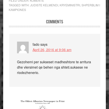
FILED UNDER:
KOMENTE
TAGGED WITH:
JUDISTE KELMENDI
,
KRYEMINISTRI
,
SHPERBLIM I
KAMPIONES
COMMENTS
fado
says
April 26, 2016 at 9:06 am
Gezohemi per sukseset madheshtore te arritura
dhe vlersimet qe behen nga shteti.suksese ne
riodezhenerio.