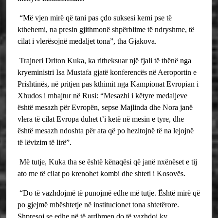
“Më vjen mirë që tani pas çdo suksesi kemi pse të
kthehemi, na presin gjithmonë shpërblime të ndryshme, të
cilat i vlerësojnë medaljet tona”, tha Gjakova.
Trajneri Driton Kuka, ka ritheksuar një fjali të thënë nga
kryeministri Isa Mustafa gjatë konferencës në Aeroportin e
Prishtinës, në pritjen pas kthimit nga Kampionat Evropian i
Xhudos i mbajtur në Rusi: “Mesazhi i këtyre medaljeve
është mesazh për Evropën, sepse Majlinda dhe Nora janë
vlera të cilat Evropa duhet t’i ketë në mesin e tyre, dhe
është mesazh ndoshta për ata që po hezitojnë të na lejojnë
të lëvizim të lirë”.
Më tutje, Kuka tha se është kënaqësi që janë nxënëset e tij
ato me të cilat po krenohet kombi dhe shteti i Kosovës.
“Do të vazhdojmë të punojmë edhe më tutje. Është mirë që
po gjejmë mbështetje në institucionet tona shtetërore.
Shpresoj se edhe në të ardhmen do të vazhdoj ky