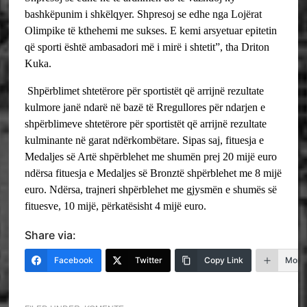
bashkëpunim i shkëlqyer. Shpresoj se edhe nga Lojërat
Olimpike të kthehemi me sukses. E kemi arsyetuar epitetin
që sporti është ambasadori më i mirë i shtetit”, tha Driton
Kuka.
Shpërblimet shtetërore për sportistët që arrijnë rezultate
kulmore janë ndarë në bazë të Rregullores për ndarjen e
shpërblimeve shtetërore për sportistët që arrijnë rezultate
kulminante në garat ndërkombëtare. Sipas saj, fituesja e
Medaljes së Artë shpërblehet me shumën prej 20 mijë euro
ndërsa fituesja e Medaljes së Bronztë shpërblehet me 8 mijë
euro. Ndërsa, trajneri shpërblehet me gjysmën e shumës së
fituesve, 10 mijë, përkatësisht 4 mijë euro.
Share via:
Facebook
Twitter
Copy Link
More