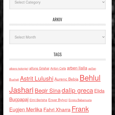
ARKIV
Arkiv
TAGS
arben llalla
alfons Grishaj
Anton Cefa
asllan
albano kolonjari
Behlul
Astrit Lulushi
Aurenc Bebja
Bushati
Jashari
dalip greca
Beqir Sina
Elida
Buçpapaj
Enver Bytyci
Elmi Berisha
Ermira Babamusta
Frank
Eugjen Merlika
Fahri Xharra