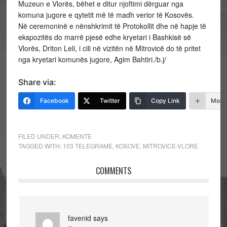
Muzeun e Vlorës, bëhet e ditur njoftimi dërguar nga
komuna jugore e qytetit më të madh verior të Kosovës.
Në ceremoninë e nënshkrimit të Protokollit dhe në hapje të
ekspozitës do marrë pjesë edhe kryetari i Bashkisë së
Vlorës, Driton Leli, i cili në vizitën në Mitrovicë do të pritet
nga kryetari komunës jugore, Agim Bahtiri./b.j/
Share via:
Facebook
Twitter
Copy Link
More
FILED UNDER:
KOMENTE
TAGGED WITH:
103 TELEGRAME
,
KOSOVE
,
MITROVICE-VLORE
COMMENTS
favenid
says