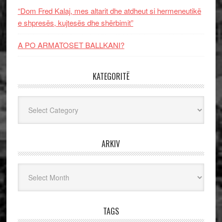
“Dom Fred Kalaj, mes altarit dhe atdheut si hermeneutikë
e shpresës, kujtesës dhe shërbimit”
A PO ARMATOSET BALLKANI?
KATEGORITË
Kategoritë
ARKIV
Arkiv
TAGS