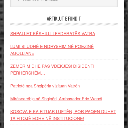
ARTIKUJT E FUNDIT
SHPALLET KËSHILLI I FEDERATËS VATRA
LUMI SI UDHË E NDRYSHIM NË POEZINË
AGOLLIANE
ZËMËRIM DHE PAS VDEKJES! DISIDENTI I
PËRHERSHËM…
Patriotë nga Shqipëria vizituan Vatrën
Mirëseardhje në Shqipëri, Ambasador Eric Wendt
KOSOVA E KA FITUAR LUFTËN, POR PAQEN DUHET
TA FITOJË EDHE NË INSTITUCIONE!