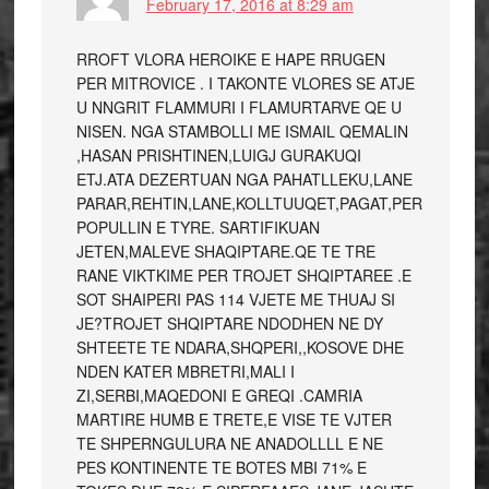
February 17, 2016 at 8:29 am
RROFT VLORA HEROIKE E HAPE RRUGEN
PER MITROVICE . I TAKONTE VLORES SE ATJE
U NNGRIT FLAMMURI I FLAMURTARVE QE U
NISEN. NGA STAMBOLLI ME ISMAIL QEMALIN
,HASAN PRISHTINEN,LUIGJ GURAKUQI
ETJ.ATA DEZERTUAN NGA PAHATLLEKU,LANE
PARAR,REHTIN,LANE,KOLLTUUQET,PAGAT,PER
POPULLIN E TYRE. SARTIFIKUAN
JETEN,MALEVE SHAQIPTARE.QE TE TRE
RANE VIKTKIME PER TROJET SHQIPTAREE .E
SOT SHAIPERI PAS 114 VJETE ME THUAJ SI
JE?TROJET SHQIPTARE NDODHEN NE DY
SHTEETE TE NDARA,SHQPERI,,KOSOVE DHE
NDEN KATER MBRETRI,MALI I
ZI,SERBI,MAQEDONI E GREQI .CAMRIA
MARTIRE HUMB E TRETE,E VISE TE VJTER
TE SHPERNGULURA NE ANADOLLLL E NE
PES KONTINENTE TE BOTES MBI 71% E