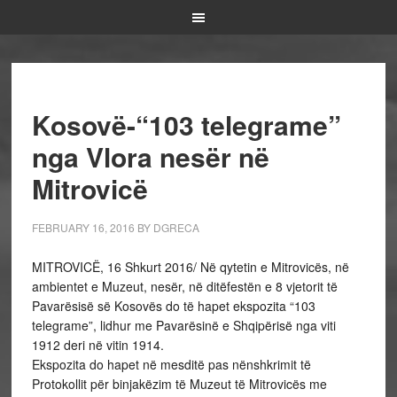
Kosovë-“103 telegrame”
nga Vlora nesër në
Mitrovicë
FEBRUARY 16, 2016
BY
DGRECA
MITROVICË, 16 Shkurt 2016/ Në qytetin e Mitrovicës, në
ambientet e Muzeut, nesër, në ditëfestën e 8 vjetorit të
Pavarësisë së Kosovës do të hapet ekspozita “103
telegrame”, lidhur me Pavarësinë e Shqipërisë nga viti
1912 deri në vitin 1914.
Ekspozita do hapet në mesditë pas nënshkrimit të
Protokollit për binjakëzim të Muzeut të Mitrovicës me