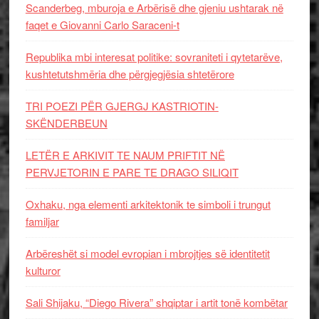
Scanderbeg, mburoja e Arbërisë dhe gjeniu ushtarak në
faqet e Giovanni Carlo Saraceni-t
Republika mbi interesat politike: sovraniteti i qytetarëve,
kushtetutshmëria dhe përgjegjësia shtetërore
TRI POEZI PËR GJERGJ KASTRIOTIN-
SKËNDERBEUN
LETËR E ARKIVIT TE NAUM PRIFTIT NË
PERVJETORIN E PARE TE DRAGO SILIQIT
Oxhaku, nga elementi arkitektonik te simboli i trungut
familjar
Arbëreshët si model evropian i mbrojtjes së identitetit
kulturor
Sali Shijaku, “Diego Rivera” shqiptar i artit tonë kombëtar