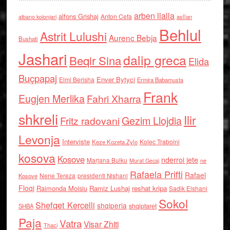
arben llalla
alfons Grishaj
Anton Cefa
asllan
albano kolonjari
Behlul
Astrit Lulushi
Aurenc Bebja
Bushati
Jashari
dalip greca
Beqir Sina
Elida
Buçpapaj
Enver Bytyci
Elmi Berisha
Ermira Babamusta
Frank
Eugjen Merlika
Fahri Xharra
shkreli
Ilir
Gezim Llojdia
Fritz radovani
Levonja
Interviste
Kolec Traboini
Keze Kozeta Zylo
kosova
Kosove
nderroi jete
Marjana Bulku
ne
Murat Gecaj
Rafaela Prifti
Rafael
Nene Tereza
Kosove
presidenti Nishani
Floqi
Raimonda Moisiu
Ramiz Lushaj
reshat kripa
Sadik Elshani
Sokol
Shefqet Kercelli
shqiperia
shqiptaret
SHBA
Paja
Vatra
Visar Zhiti
Thaci