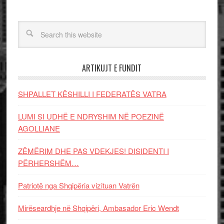
ARTIKUJT E FUNDIT
SHPALLET KËSHILLI I FEDERATËS VATRA
LUMI SI UDHË E NDRYSHIM NË POEZINË
AGOLLIANE
ZËMËRIM DHE PAS VDEKJES! DISIDENTI I
PËRHERSHËM…
Patriotë nga Shqipëria vizituan Vatrën
Mirëseardhje në Shqipëri, Ambasador Eric Wendt