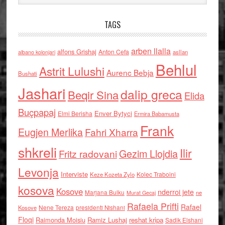
TAGS
arben llalla
alfons Grishaj
Anton Cefa
asllan
albano kolonjari
Behlul
Astrit Lulushi
Aurenc Bebja
Bushati
Jashari
dalip greca
Beqir Sina
Elida
Buçpapaj
Enver Bytyci
Elmi Berisha
Ermira Babamusta
Frank
Eugjen Merlika
Fahri Xharra
shkreli
Ilir
Gezim Llojdia
Fritz radovani
Levonja
Interviste
Kolec Traboini
Keze Kozeta Zylo
kosova
Kosove
nderroi jete
Marjana Bulku
ne
Murat Gecaj
Rafaela Prifti
Rafael
Nene Tereza
Kosove
presidenti Nishani
Floqi
Raimonda Moisiu
Ramiz Lushaj
reshat kripa
Sadik Elshani