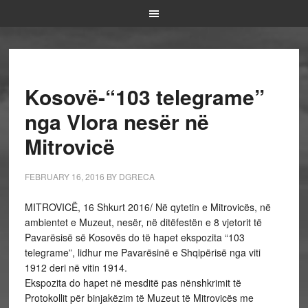
Kosovë-“103 telegrame”
nga Vlora nesër në
Mitrovicë
FEBRUARY 16, 2016
BY
DGRECA
MITROVICË, 16 Shkurt 2016/ Në qytetin e Mitrovicës, në
ambientet e Muzeut, nesër, në ditëfestën e 8 vjetorit të
Pavarësisë së Kosovës do të hapet ekspozita “103
telegrame”, lidhur me Pavarësinë e Shqipërisë nga viti
1912 deri në vitin 1914.
Ekspozita do hapet në mesditë pas nënshkrimit të
Protokollit për binjakëzim të Muzeut të Mitrovicës me