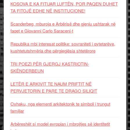
KOSOVA E KA FITUAR LUFTËN, POR PAQEN DUHET
TA FITOJË EDHE NË INSTITUCIONE!
Scanderbeg, mburoja e Arbërisë dhe gjeniu ushtarak në
faqet e Giovanni Carlo Saraceni-t
Republika mbi interesat politike: sovraniteti i qytetarëve,
kushtetutshmëria dhe përgjegjësia shtetërore
TRI POEZI PËR GJERGJ KASTRIOTIN-
SKËNDERBEUN
LETËR E ARKIVIT TE NAUM PRIFTIT NË
PERVJETORIN E PARE TE DRAGO SILIQIT
Oxhaku, nga elementi arkitektonik te simboli i trungut
familjar
Arbëreshët si model evropian i mbrojtjes së identitetit