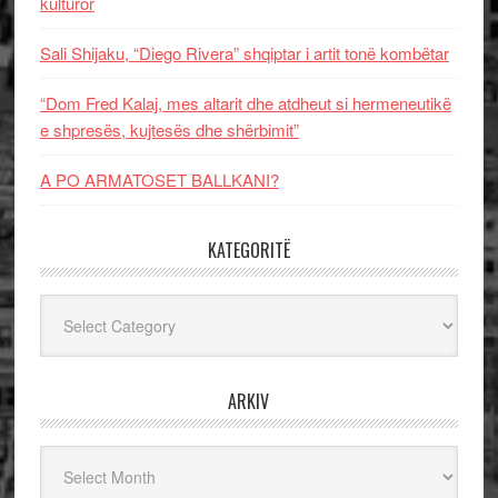
kulturor
Sali Shijaku, “Diego Rivera” shqiptar i artit tonë kombëtar
“Dom Fred Kalaj, mes altarit dhe atdheut si hermeneutikë
e shpresës, kujtesës dhe shërbimit”
A PO ARMATOSET BALLKANI?
KATEGORITË
Kategoritë
ARKIV
Arkiv